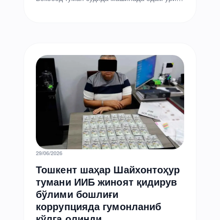
юбориб, унинг танасини сувга ташлаб
юборган собиқ ички ишлар…
29/06/2026
Тошкент шаҳар Шайхонтоҳур
тумани ИИБ жиноят қидирув
бўлими бошлиғи
коррупцияда гумонланиб
қўлга олинди