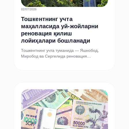
02/07/2026
Тошкентнинг учта
маҳалласида уй-жойларни
реновация қилиш
лойиҳалари бошланади
Тошкентнинг учта туманида — Яшнобод,
Миробод ва Сергелида реновация
лойиҳалари бўйича ишлар бошланмоқда,
деб хабар берди шаҳар ҳокимлиги матбуот
хизмати.…