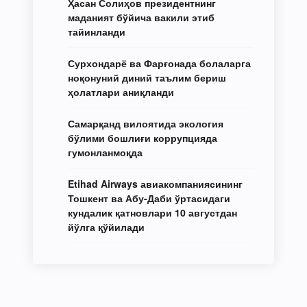
Ҳасан Солиҳов президентнинг
маданият бўйича вакили этиб
тайинланди
Сурхондарё ва Фарғонада болаларга
ноқонуний диний таълим бериш
ҳолатлари аниқланди
Самарқанд вилоятида экология
бўлими бошлиғи коррупцияда
гумонланмоқда
Etihad Airways авиакомпаниясининг
Тошкент ва Абу-Даби ўртасидаги
кундалик қатновлари 10 августдан
йўлга қўйилади