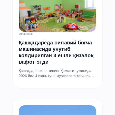
30/06/2026
Қашқадарёда оилавий боғча
машинасида унутиб
қолдирилган 3 ёшли қизалоқ
вафот этди
Қашқадарё вилоятининг Қамаши туманида
2026 йил 4 июнь куни муассасага тегишли
автомобилда унутиб қолдирилган оилавий
боғчанинг 3 ёшли тарбияланувчиси вафот…