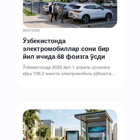
02/07/2026
Ўзбекистонда
электромобиллар сони бир
йил ичида 68 фоизга ўсди
Ўзбекистонда 2026 йил 1 апрель ҳолатига
кўра 109,2 мингта электромобиль рўйхатга
олинган, деб хабар берди Миллий статистика
қўмитаси. Бир йил давомида уларнинг…