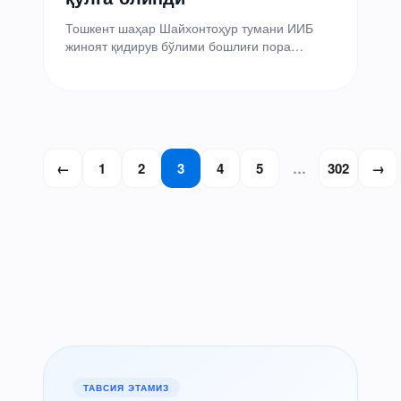
Тошкент шаҳар Шайхонтоҳур тумани ИИБ
жиноят қидирув бўлими бошлиғи пора
олишда гумон қилинмоқда, деб хабар берди
Ўзбекистон Давлат хавфсизлик хизмати.…
Posts
←
1
2
3
4
5
…
302
→
pagination
ТАВСИЯ ЭТАМИЗ