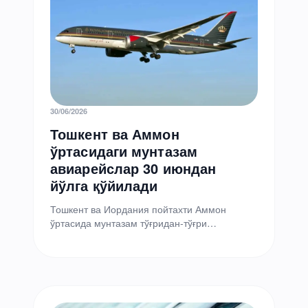
30/06/2026
Тошкент ва Аммон
ўртасидаги мунтазам
авиарейслар 30 июндан
йўлга қўйилади
Тошкент ва Иордания пойтахти Аммон
ўртасида мунтазам тўғридан-тўғри
авиақатновлар йўлга қўйилмоқда. Парвозлар
Royal Jordanian Airlines авиакомпанияси
томонидан амалга оширилади, деб…