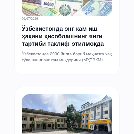
02/07/2026
Ўзбекистонда энг кам иш
ҳақини ҳисоблашнинг янги
тартиби таклиф этилмоқда
Ўзбекистонда 2030 йилга бориб меҳнатга ҳақ
тўлашнинг энг кам миқдорини (МҲТЭКМ)
медиана иш ҳақининг 40 фоизигача
босқичма-босқич ошириш, ундан бюджет…