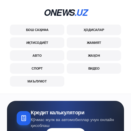
ONEWS
.UZ
БОШ САҲИФА
ҲОДИСАЛАР
ИҚТИСОДИЁТ
ЖАМИЯТ
АВТО
ЖАҲОН
СПОРТ
ВИДЕО
МАЪЛУМОТ
Кредит калькулятори
Кўчмас мулк ва автомобиллар учун онлайн
ҳисоблаш