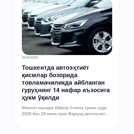
30/06/2026
Тошкентда автоэҳтиёт
қисмлар бозорида
товламачиликда айбланган
гуруҳнинг 14 нафар аъзосига
ҳукм ўқилди
Жиноят ишлари бўйича Учтепа туман суди
2026 йил 29 июнь куни Фарҳод автоэҳтиёт
қисмлар бозорида содир этилган
товламачилик иши бўйича…