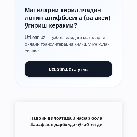
Матнларни кириллчадан
лотин алифбосига (ва акси)
ўгириш керакми?
UzLotin.uz — ўзбек тилидаги матнларни
онлайн транслитерация қилиш учун қулай
сервис.
UzLotin.uz га ўтиш
Навоий вилоятида 3 нафар бола
Зарафшон дарёсида чўкиб кетди