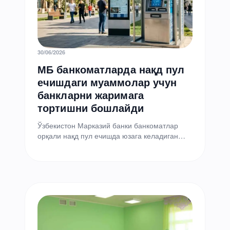
30/06/2026
МБ банкоматларда нақд пул
ечишдаги муаммолар учун
банкларни жаримага
тортишни бошлайди
Ўзбекистон Марказий банки банкоматлар
орқали нақд пул ечишда юзага келадиган
айрим муаммоли ҳолатлар учун банкларга
нисбатан молиявий жарималар қўллаш
ниятида.…