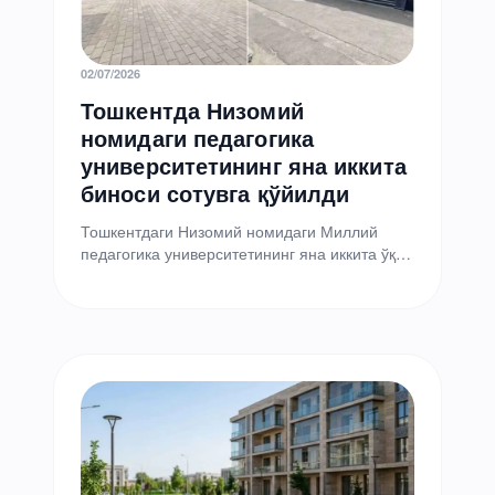
02/07/2026
Тошкентда Низомий
номидаги педагогика
университетининг яна иккита
биноси сотувга қўйилди
Тошкентдаги Низомий номидаги Миллий
педагогика университетининг яна иккита ўқув
корпуси электрон савдоларга чиқарилди.
Лотлар Давлат активларини бошқариш
агентлиги томонидан E-auksion…