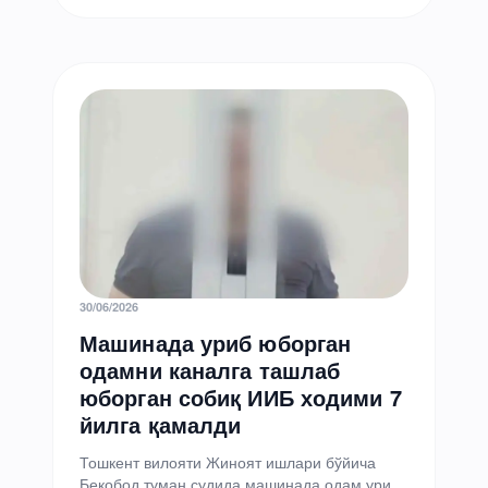
кейин миллий жамоа билан бирга Тошкентга
келмайди,…
30/06/2026
Машинада уриб юборган
одамни каналга ташлаб
юборган собиқ ИИБ ходими 7
йилга қамалди
Тошкент вилояти Жиноят ишлари бўйича
Бекобод туман судида машинада одам уриб