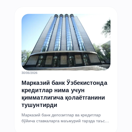
30/06/2026
Марказий банк Ўзбекистонда
кредитлар нима учун
қимматлигича қолаётганини
тушунтирди
Марказий банк депозитлар ва кредитлар
бўйича ставкаларга маъмурий тарзда таъсир
ўтказишни режалаштирмаяпти. Бу ҳақда МБ