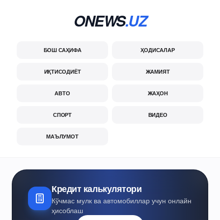
ONEWS
.UZ
БОШ САҲИФА
ҲОДИСАЛАР
ИҚТИСОДИЁТ
ЖАМИЯТ
АВТО
ЖАҲОН
СПОРТ
ВИДЕО
МАЪЛУМОТ
Кредит калькулятори
Кўчмас мулк ва автомобиллар учун онлайн
ҳисоблаш