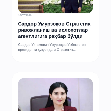
16/07/2026
Сардор Умурзоқов Стратегик
ривожланиш ва ислоҳотлар
агентлигига раҳбар бўлди
Сардор Ўктамович Умурзоқов Ўзбекистон
президенти ҳузуридаги Стратегик
ривожланиш ва ислоҳотлар агентлиги
директори этиб тайинланди. Шу муносабат
билан у давлат раҳбарининг…