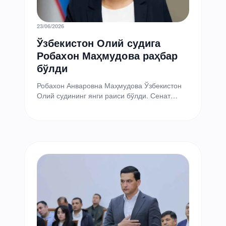
23/06/2026
Ўзбекистон Олий судига
Робахон Маҳмудова раҳбар
бўлди
Робахон Анваровна Маҳмудова Ўзбекистон
Олий судининг янги раиси бўлди. Сенат
президент Шавкат Мирзиёевнинг
тақдимномасига биноан уни 2026 йил 18
июнь…