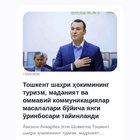
13/03/2026
Тошкент шаҳри ҳокимининг
туризм, маданият ва
оммавий коммуникациялар
масалалари бўйича янги
ўринбосари тайинланди
Азизхон Анварбек ўғли Шовкатов Тошкент
шаҳри ҳокимининг туризм, маданият,
маданий мерос ва оммавий