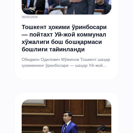
30/05/2026
Тошкент ҳокими ўринбосари
— пойтахт Уй-жой коммунал
хўжалиги бош бошқармаси
бошлиғи тайинланди
Обиджон Одилович Мўминов Тошкент шаҳар
ҳокимининг ўринбосари — шаҳар Уй-жой
коммунал хўжалиги бош бошқармаси
бошлиғи этиб тайинланди. Бу ҳақда
ҳокимият…