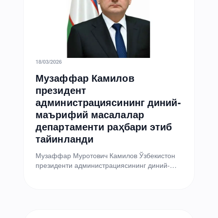
18/03/2026
Музаффар Камилов
президент
администрациясининг диний-
маърифий масалалар
департаменти раҳбари этиб
тайинланди
Музаффар Муротович Камилов Ўзбекистон
президенти администрациясининг диний-
маърифий масалалар департаменти
бошлиғи лавозимига тайинланди. Давлат
раҳбари бу ҳақдаги фармонни имзолади, деб
хабар…