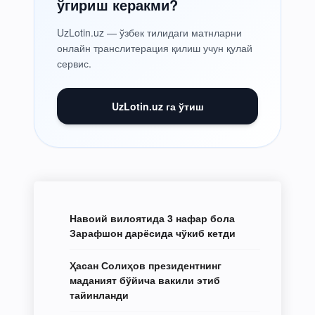
ўгириш керакми?
UzLotin.uz — ўзбек тилидаги матнларни
онлайн транслитерация қилиш учун қулай
сервис.
UzLotin.uz га ўтиш
Навоий вилоятида 3 нафар бола
Зарафшон дарёсида чўкиб кетди
Ҳасан Солиҳов президентнинг
маданият бўйича вакили этиб
тайинланди