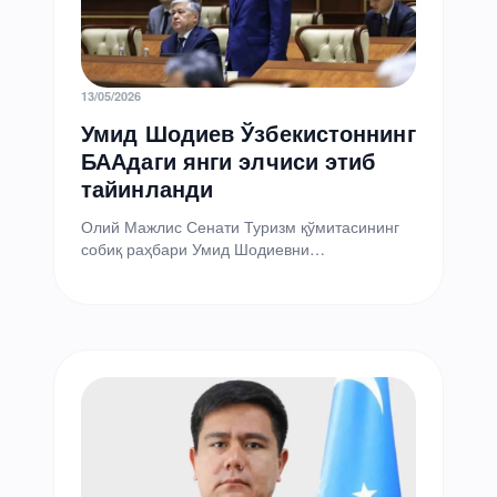
13/05/2026
Умид Шодиев Ўзбекистоннинг
БААдаги янги элчиси этиб
тайинланди
Олий Мажлис Сенати Туризм қўмитасининг
собиқ раҳбари Умид Шодиевни
Ўзбекистоннинг Бирлашган Араб
Амирликларидаги элчиси этиб тайинлади,
деб хабар берди парламент…