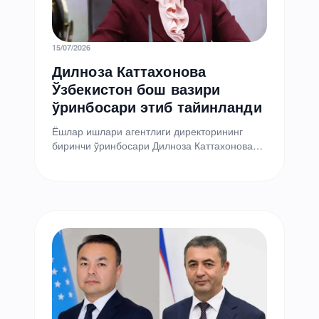
15/07/2026
Дилноза Каттахонова
Ўзбекистон бош вазири
ўринбосари этиб тайинланди
Ёшлар ишлари агентлиги директорининг
биринчи ўринбосари Дилноза Каттахонова
Ўзбекистон бош вазирининг ўринбосари —
Оила ва хотин-қизлар қўмитаси раиси этиб
тайинланди.…