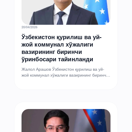
20/04/2026
Ўзбекистон қурилиш ва уй-
жой коммунал хўжалиги
вазирининг биринчи
ўринбосари тайинланди
Жалол Арашов Ўзбекистон қурилиш ва уй-
жой коммунал хўжалиги вазирининг биринчи
ўринбосари этиб тайинланди, деб хабар
берди вазирлик матбуот хизмати. Ушбу…