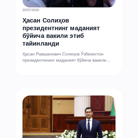
20/07/2026
Ҳасан Солиҳов
президентнинг маданият
бўйича вакили этиб
тайинланди
Ҳасан Равшанович Солиҳов Ўзбекистон
президентининг маданият бўйича вакили
этиб тайинланди. Тегишли фармонни
президент Шавкат Мирзиёев имзолади.
Тайинловга қадар у Креатив…