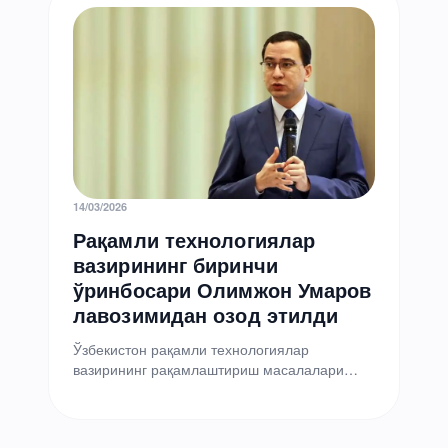
14/03/2026
Рақамли технологиялар
вазирининг биринчи
ўринбосари Олимжон Умаров
лавозимидан озод этилди
Ўзбекистон рақамли технологиялар
вазирининг рақамлаштириш масалалари
бўйича биринчи ўринбосари Олимжон
Умаров эгаллаб турган лавозимидан озод
этилди. У ушбу лавозимни 2024…