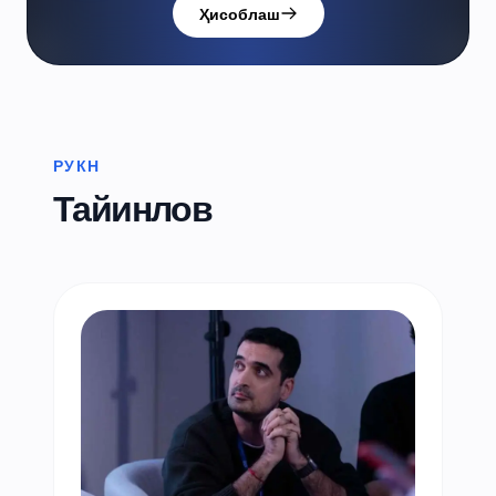
Ҳисоблаш
РУКН
Тайинлов