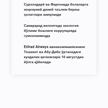
Сурхондарё ва Фарғонада болаларга
ноқонуний диний таълим бериш
ҳолатлари аниқланди
Самарқанд вилоятида экология
бўлими бошлиғи коррупцияда
гумонланмоқда
Etihad Airways авиакомпаниясининг
Тошкент ва Абу-Даби ўртасидаги
кундалик қатновлари 10 августдан
йўлга қўйилади