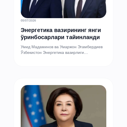
05/07/2026
Энергетика вазирининг янги
ўринбосарлари тайинланди
Умид Мадаминов ва Умаржон Эгамбердиев
Ўзбекистон Энергетика вазирлиги
раҳбариятида кадрлар ўзгариши юз берди,
деб хабар қилди идора матбуот хизмати.
Президент…