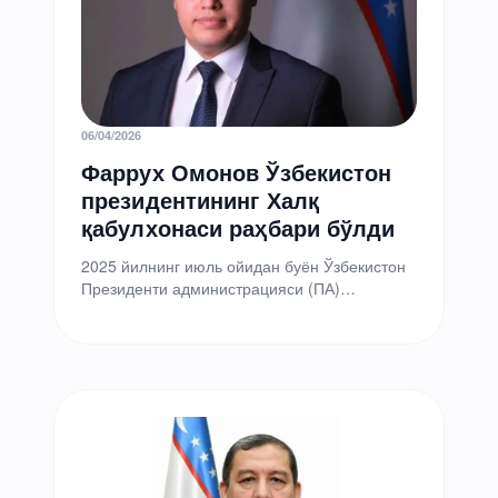
06/04/2026
Фаррух Омонов Ўзбекистон
президентининг Халқ
қабулхонаси раҳбари бўлди
2025 йилнинг июль ойидан буён Ўзбекистон
Президенти администрацияси (ПА)
Коммуникациялар департаменти бошлиғи
ўринбосари лавозимида ишлаб келаётган
Омонов Фаррух Фарходжонович бир…