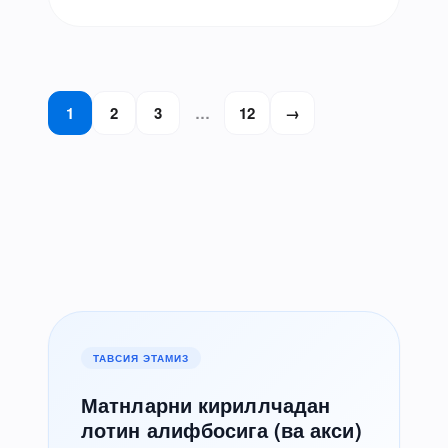
коммуникациялар масалалари бўйича
ўринбосари этиб тайинланди. Бу…
Posts
1
2
3
…
12
→
pagination
ТАВСИЯ ЭТАМИЗ
Матнларни кириллчадан
лотин алифбосига (ва акси)