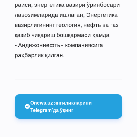
раиси, энергетика вазири ўринбосари
лавозимларида ишлаган, Энергетика
вазирлигининг геология, нефть ва газ
қазиб чиқариш бошқармаси ҳамда
«Андижоннефть» компаниясига
раҳбарлик қилган.
Onews.uz янгиликларини
Telegram’да ўқинг