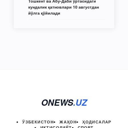
Тошкент ва Абу-Даби ўртасидаги
кундалик қатновлари 10 августдан
йўлга қўйилади
ONEWS
.UZ
ЎЗБЕКИСТОН
ЖАҲОН
ҲОДИСАЛАР
ИҚТИСОДИЁТ
СПОРТ