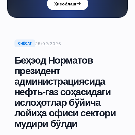
Ҳисоблаш
25/02/2026
СИЁСАТ
Беҳзод Норматов
президент
администрациясида
нефть-газ соҳасидаги
ислоҳотлар бўйича
лойиҳа офиси сектори
мудири бўлди