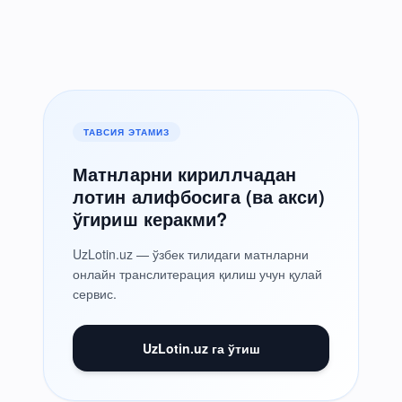
ТАВСИЯ ЭТАМИЗ
Матнларни кириллчадан
лотин алифбосига (ва акси)
ўгириш керакми?
UzLotin.uz — ўзбек тилидаги матнларни
онлайн транслитерация қилиш учун қулай
сервис.
UzLotin.uz га ўтиш