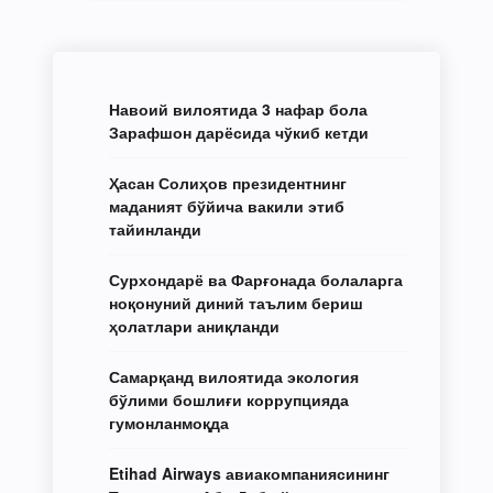
Навоий вилоятида 3 нафар бола
Зарафшон дарёсида чўкиб кетди
Ҳасан Солиҳов президентнинг
маданият бўйича вакили этиб
тайинланди
Сурхондарё ва Фарғонада болаларга
ноқонуний диний таълим бериш
ҳолатлари аниқланди
Самарқанд вилоятида экология
бўлими бошлиғи коррупцияда
гумонланмоқда
Etihad Airways авиакомпаниясининг