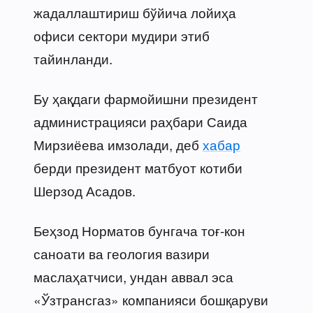
жадаллаштириш бўйича лойиҳа
офиси сектори мудири этиб
тайинланди.
Бу ҳақдаги фармойишни президент
администрацияси раҳбари Саида
Мирзиёева имзолади, деб
хабар
берди президент матбуот котиби
Шерзод Асадов.
Беҳзод Норматов бунгача тоғ-кон
саноати ва геология вазири
маслаҳатчиси, ундан аввал эса
«Ўзтрансгаз» компанияси бошқаруви