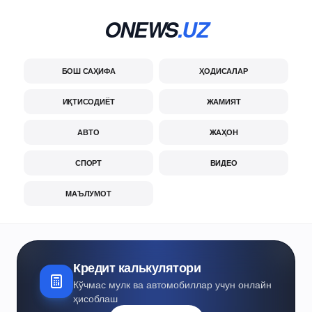
ONEWS
.UZ
БОШ САҲИФА
ҲОДИСАЛАР
ИҚТИСОДИЁТ
ЖАМИЯТ
АВТО
ЖАҲОН
СПОРТ
ВИДЕО
МАЪЛУМОТ
Кредит калькулятори
Кўчмас мулк ва автомобиллар учун онлайн
ҳисоблаш