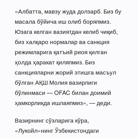
«Албатта, мавзу жуда долзарб. Биз бу
масала бўйича иш олиб боряпмиз.
Юзага келган вазиятдан келиб чиқиб,
биз халқаро нормалар ва санкция
режимларига қатъий риоя қилган
ҳолда ҳаракат қиляпмиз. Биз
санкцияларни жорий этишга масъул
бўлган АҚШ Молия вазирлиги
бўлинмаси — OFAC билан доимий
ҳамкорликда ишлаяпмиз», — деди.
Вазирнинг сўзларига кўра,
«Лукойл»нинг Ўзбекистондаги