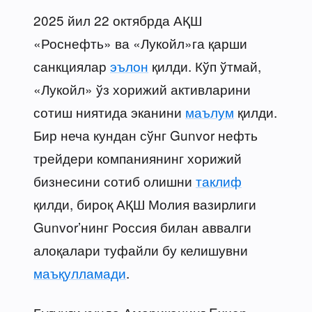
2025 йил 22 октябрда АҚШ
«Роснефть» ва «Лукойл»га қарши
санкциялар
эълон
қилди. Кўп ўтмай,
«Лукойл» ўз хорижий активларини
сотиш ниятида эканини
маълум
қилди.
Бир неча кундан сўнг Gunvor нефть
трейдери компаниянинг хорижий
бизнесини сотиб олишни
таклиф
қилди, бироқ АҚШ Молия вазирлиги
Gunvor’нинг Россия билан аввалги
алоқалари туфайли бу келишувни
маъқулламади
.