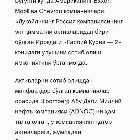
Бугунги кунда Американинг Exxon
Mobil ва Chevron компаниялари
«Лукойл»нинг Россия компаниясининг
энг қимматли активларидан бири
бўлган Ироқдаги «Ғарбий Қурна — 2»
конидаги улушини сотиб олиш
имкониятини ўрганмоқда.
Активларни сотиб олишдан
манфаатдор бўлган компаниялар
орасида Bloomberg Абу Даби Миллий
нефть компанияси (ADNOC) ни ҳам
тилга олган, у компаниянинг қатор
активларига, жумладан