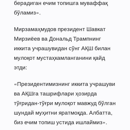
берадиган ечим топишга муваффақ
бўламиз».
Мирзамаҳмудов президент Шавкат
Мирзиёев ва Дональд Трампнинг
иккита учрашувидан сўнг АҚШ билан
мулоқот мустаҳкамланганини қайд
этди:
«Президентимизнинг иккита учрашуви
ва АҚШга ташрифлари ҳозирда
тўғридан-тўғри мулоқот мавжуд бўлган
шундай муҳитни яратмоқда. Албатта,
биз ечим топиш устида ишлаймиз».