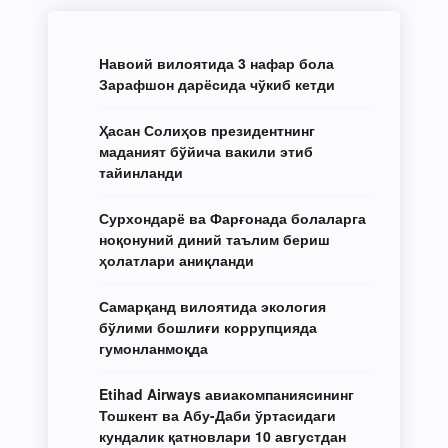
Навоий вилоятида 3 нафар бола
Зарафшон дарёсида чўкиб кетди
Ҳасан Солиҳов президентнинг
маданият бўйича вакили этиб
тайинланди
Сурхондарё ва Фарғонада болаларга
ноқонуний диний таълим бериш
ҳолатлари аниқланди
Самарқанд вилоятида экология
бўлими бошлиғи коррупцияда
гумонланмоқда
Etihad Airways авиакомпаниясининг
Тошкент ва Абу-Даби ўртасидаги
кундалик қатновлари 10 августдан