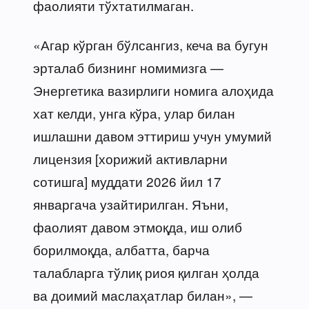
фаолияти тўхтатилмаган.
«Агар кўрган бўлсангиз, кеча ва бугун
эрталаб бизнинг номимизга —
Энергетика вазирлиги номига алоҳида
хат келди, унга кўра, улар билан
ишлашни давом эттириш учун умумий
лицензия [хорижий активларни
сотишга] муддати 2026 йил 17
январгача узайтирилган. Яъни,
фаолият давом этмоқда, иш олиб
борилмоқда, албатта, барча
талабларга тўлиқ риоя қилган ҳолда
ва доимий маслаҳатлар билан», —