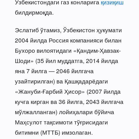
Ўзбекистондаги газ конларига
қизиқиш
билдирмоқда.
Эслатиб ўтамиз, Ўзбекистон ҳукумати
2004 йилда Россия компанияси билан
Бухоро вилоятидаги «Қандим-Ҳавзак-
Шоди» (35 йил муддатга, 2014 йилда
яна 7 йилга — 2046 йилгача
узайтирилган) ва Қашқадарёдаги
«Жануби-Ғарбий Ҳисор» (2007 йилда
кучга кирган ва 36 йилга, 2043 йилгача
мўлжалланган) лойиҳалари бўйича
Маҳсулот тақсимоти тўғрисидаги
битимни (МТТБ) имзолаган.