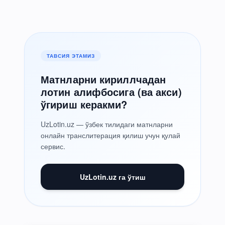
ТАВСИЯ ЭТАМИЗ
Матнларни кириллчадан
лотин алифбосига (ва акси)
ўгириш керакми?
UzLotin.uz — ўзбек тилидаги матнларни
онлайн транслитерация қилиш учун қулай
сервис.
UzLotin.uz га ўтиш