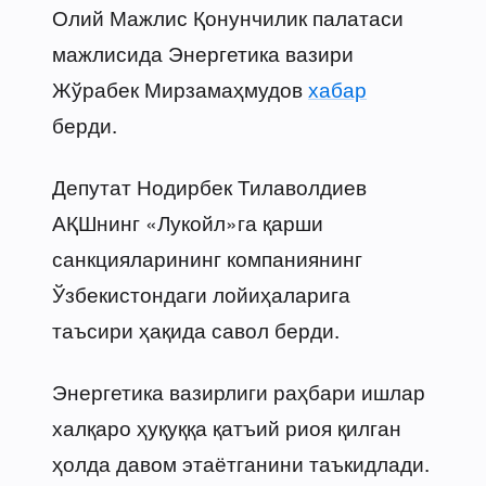
Олий Мажлис Қонунчилик палатаси
мажлисида Энергетика вазири
Жўрабек Мирзамаҳмудов
хабар
берди.
Депутат Нодирбек Тилаволдиев
АҚШнинг «Лукойл»га қарши
санкцияларининг компаниянинг
Ўзбекистондаги лойиҳаларига
таъсири ҳақида савол берди.
Энергетика вазирлиги раҳбари ишлар
халқаро ҳуқуққа қатъий риоя қилган
ҳолда давом этаётганини таъкидлади.