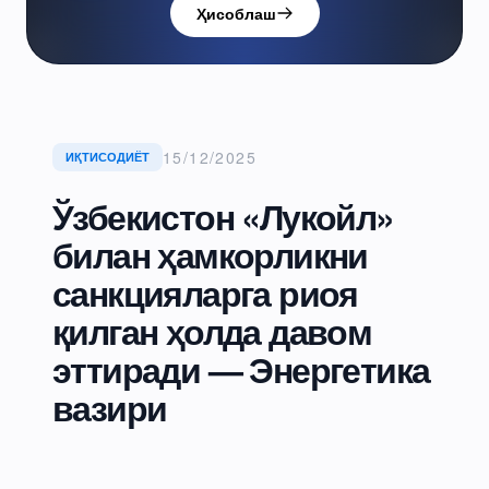
Ҳисоблаш
15/12/2025
ИҚТИСОДИЁТ
Ўзбекистон «Лукойл»
билан ҳамкорликни
санкцияларга риоя
қилган ҳолда давом
эттиради — Энергетика
вазири