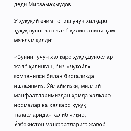
деди Мирзамаҳмудов.
У ҳуқуқий ечим топиш учун халқаро
ҳуқуқшунослар жалб қилинганини ҳам
маълум қилди:
«Бунинг учун халқаро ҳуқуқшунослар
жалб қилинган, биз «Лукойл»
компанияси билан биргаликда
ишлаяпмиз. Ўйлаймизки, миллий
манфаатларимиздан ҳамда халқаро
нормалар ва халқаро ҳуқуқ
талабларидан келиб чиқиб,
Ўзбекистон манфаатларига жавоб