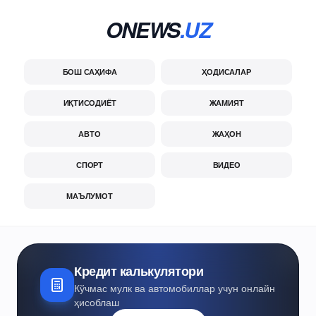
ONEWS
.UZ
БОШ САҲИФА
ҲОДИСАЛАР
ИҚТИСОДИЁТ
ЖАМИЯТ
АВТО
ЖАҲОН
СПОРТ
ВИДЕО
МАЪЛУМОТ
Кредит калькулятори
Кўчмас мулк ва автомобиллар учун онлайн
ҳисоблаш