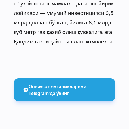
«Лукойл»нинг мамлакатдаги энг йирик
лойиҳаси — умумий инвестицияси 3,5
млрд доллар бўлган, йилига 8,1 млрд
куб метр газ қазиб олиш қувватига эга
Қандим газни қайта ишлаш комплекси.
Onews.uz янгиликларини
Telegram’да ўқинг