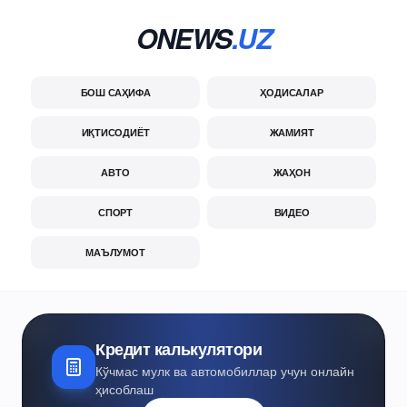
ONEWS
.UZ
БОШ САҲИФА
ҲОДИСАЛАР
ИҚТИСОДИЁТ
ЖАМИЯТ
АВТО
ЖАҲОН
СПОРТ
ВИДЕО
МАЪЛУМОТ
Кредит калькулятори
Кўчмас мулк ва автомобиллар учун онлайн
ҳисоблаш