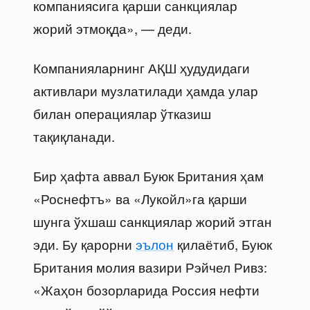
компаниясига қарши санкциялар
жорий этмоқда», — деди.
Компанияларнинг АҚШ ҳудудидаги
активлари музлатилади ҳамда улар
билан операциялар ўтказиш
тақиқланади.
Бир ҳафта аввал Буюк Британия ҳам
«Роснефтъ» ва «Лукойл»га қарши
шунга ўхшаш санкциялар жорий этган
эди. Бу қарорни
эълон
қилаётиб, Буюк
Британия молия вазири Рэйчел Ривз:
«Жаҳон бозорларида Россия нефти