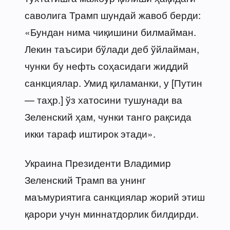
саволига Трамп шундай жавоб берди:
«Бундан нима чиқишини билмайман.
Лекин таъсири бўлади деб ўйлайман,
чунки бу нефть соҳасидаги жиддий
санкциялар. Умид қиламанки, у [Путин
— таҳр.] ўз хатосини тушунади ва
Зеленский ҳам, чунки танго рақсида
икки тараф иштирок этади».
Украина Президенти Владимир
Зеленский Трамп ва унинг
маъмуриятига санкциялар жорий этиш
қарори учун миннатдорлик билдирди.