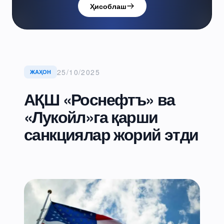
Ҳисоблаш
25/10/2025
ЖАҲОН
АҚШ «Роснефтъ» ва
«Лукойл»га қарши
санкциялар жорий этди