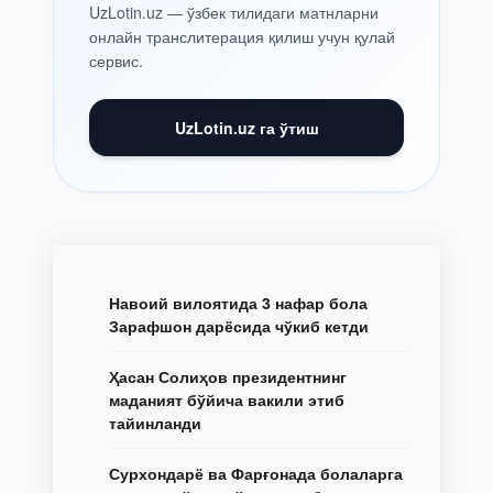
UzLotin.uz — ўзбек тилидаги матнларни
онлайн транслитерация қилиш учун қулай
сервис.
UzLotin.uz га ўтиш
Навоий вилоятида 3 нафар бола
Зарафшон дарёсида чўкиб кетди
Ҳасан Солиҳов президентнинг
маданият бўйича вакили этиб
тайинланди
Сурхондарё ва Фарғонада болаларга