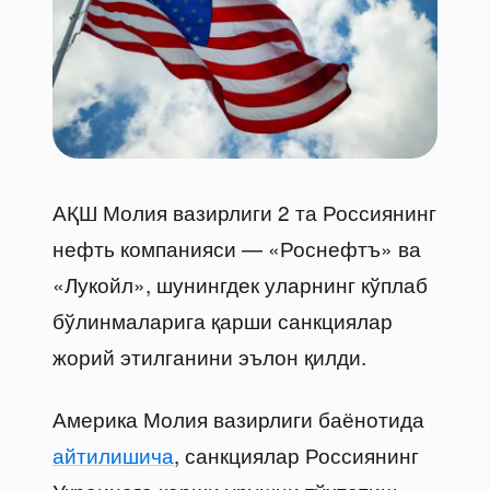
АҚШ Молия вазирлиги 2 та Россиянинг
нефть компанияси — «Роснефтъ» ва
«Лукойл», шунингдек уларнинг кўплаб
бўлинмаларига қарши санкциялар
жорий этилганини эълон қилди.
Америка Молия вазирлиги баёнотида
айтилишича
, санкциялар Россиянинг