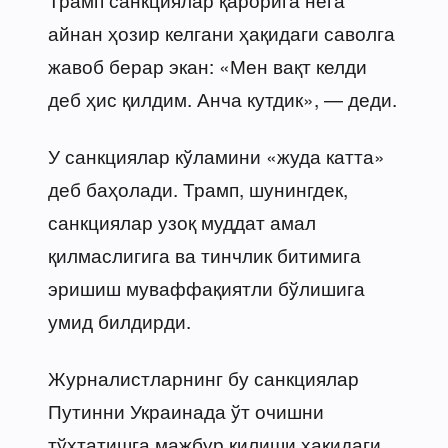
айнан ҳозир келгани ҳақидаги саволга
жавоб берар экан: «Мен вақт келди
деб ҳис қилдим. Анча кутдик», — деди.
У санкциялар кўламини «жуда катта»
деб баҳолади. Трамп, шунингдек,
санкциялар узоқ муддат амал
қилмаслигига ва тинчлик битимига
эришиш муваффақиятли бўлишига
умид билдирди.
Журналистларнинг бу санкциялар
Путинни Украинада ўт очишни
тўхтатишга мажбур қилиши ҳақидаги