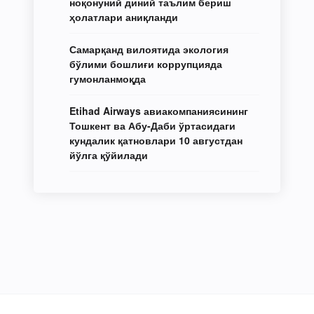
ноқонуний диний таълим бериш
ҳолатлари аниқланди
Самарқанд вилоятида экология
бўлими бошлиғи коррупцияда
гумонланмоқда
Etihad Airways авиакомпаниясининг
Тошкент ва Абу-Даби ўртасидаги
кундалик қатновлари 10 августдан
йўлга қўйилади