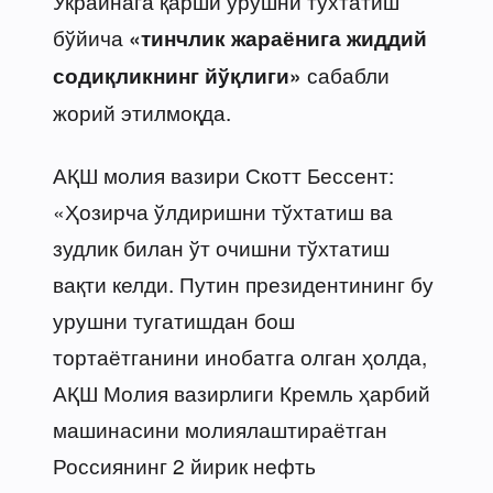
Украинага қарши урушни тўхтатиш
бўйича
«тинчлик жараёнига жиддий
сабабли
содиқликнинг йўқлиги»
жорий этилмоқда.
АҚШ молия вазири Скотт Бессент:
«Ҳозирча ўлдиришни тўхтатиш ва
зудлик билан ўт очишни тўхтатиш
вақти келди. Путин президентининг бу
урушни тугатишдан бош
тортаётганини инобатга олган ҳолда,
АҚШ Молия вазирлиги Кремль ҳарбий
машинасини молиялаштираётган
Россиянинг 2 йирик нефть