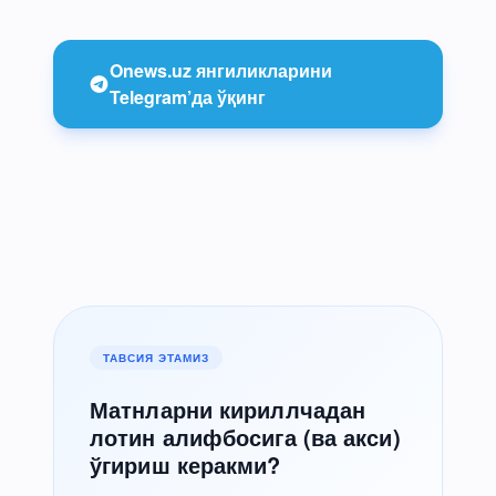
Onews.uz янгиликларини
Telegram’да ўқинг
ТАВСИЯ ЭТАМИЗ
Матнларни кириллчадан
лотин алифбосига (ва акси)
ўгириш керакми?