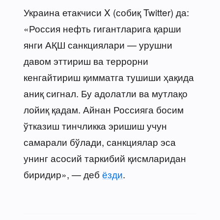
Украина етакчиси X (собиқ Twitter) да:
«Россия нефть гигантларига қарши
янги АҚШ санкциялари — урушни
давом эттириш ва террорни
кенгайтириш қимматга тушиши ҳақида
аниқ сигнал. Бу адолатли ва мутлақо
лойиқ қадам. Айнан Россияга босим
ўтказиш тинчликка эришиш учун
самарали бўлади, санкциялар эса
унинг асосий таркибий қисмларидан
биридир», — деб
ёзди
.