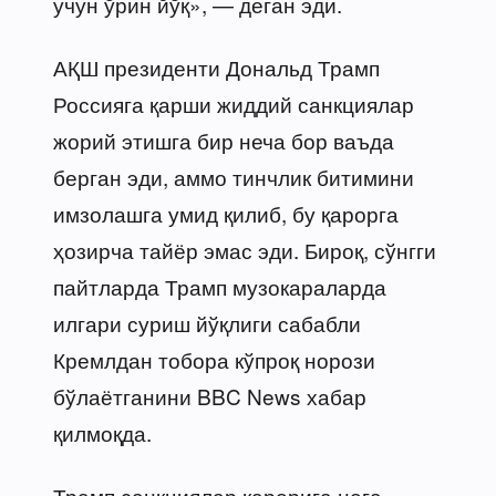
учун ўрин йўқ», — деган эди.
АҚШ президенти Дональд Трамп
Россияга қарши жиддий санкциялар
жорий этишга бир неча бор ваъда
берган эди, аммо тинчлик битимини
имзолашга умид қилиб, бу қарорга
ҳозирча тайёр эмас эди. Бироқ, сўнгги
пайтларда Трамп музокараларда
илгари суриш йўқлиги сабабли
Кремлдан тобора кўпроқ норози
бўлаётганини BBC News хабар
қилмоқда.
Трамп санкциялар қарорига нега