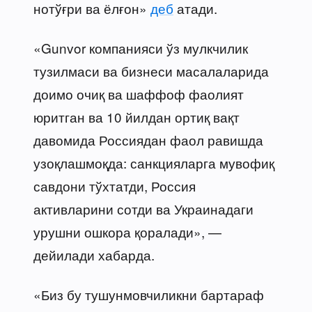
нотўғри ва ёлғон»
деб
атади.
«Gunvor компанияси ўз мулкчилик
тузилмаси ва бизнеси масалаларида
доимо очиқ ва шаффоф фаолият
юритган ва 10 йилдан ортиқ вақт
давомида Россиядан фаол равишда
узоқлашмоқда: санкцияларга мувофиқ
савдони тўхтатди, Россия
активларини сотди ва Украинадаги
урушни ошкора қоралади», —
дейилади хабарда.
«Биз бу тушунмовчиликни бартараф