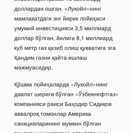
доллардан ошган. «Лукойл»нинг
мамлакатдаги энг йирик лойиҳаси
умумий инвестицияси 3,5 миллиард
доллар бўлган, йилига 8,1 миллиард
куб метр газ қазиб олиш қувватига эга
Қандим газни қайта ишлаш
мажмуасидир.
Қўшма лойиҳаларда «Лукойл»нинг
давлат шериги бўлган «Ўзбекнефтгаз»
компанияси раиси Баҳодир Сидиқов
аввалроқ томонлар Америка
санкцияларининг мумкин бўлган
таъсирини муҳокама қилаётганини