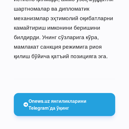
шартномалар ва дипломатик
механизмлар эҳтимолий оқибатларни
камайтириш имконини беришини
билдирди. Унинг сўзларига кўра,
мамлакат санкция режимига риоя
қилиш бўйича қатъий позицияга эга.
Onews.uz янгиликларини
Telegram’да ўқинг