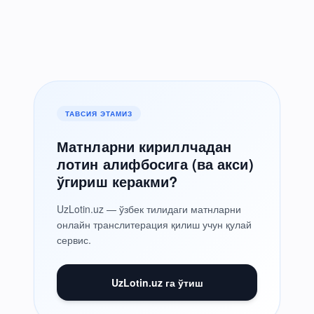
ТАВСИЯ ЭТАМИЗ
Матнларни кириллчадан
лотин алифбосига (ва акси)
ўгириш керакми?
UzLotin.uz — ўзбек тилидаги матнларни
онлайн транслитерация қилиш учун қулай
сервис.
UzLotin.uz га ўтиш