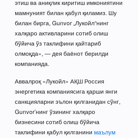
этиш ва аниқлик киритиш имкониятини
мамнуният билан қабул қиламиз. Шу
билан бирга, Gunvor „Лукойл“нинг
халқаро активларини сотиб олиш
бўйича ўз таклифини қайтариб
олмоқда», — дея баёнот берилди
компанияда.
Аввалроқ «Лукойл» АҚШ Россия
энергетика компаниясига қарши янги
санкцияларни эълон қилганидан сўнг,
Gunvor’нинг ўзининг халқаро
бизнесини сотиб олиш бўйича
таклифини қабул қилганини
маълум