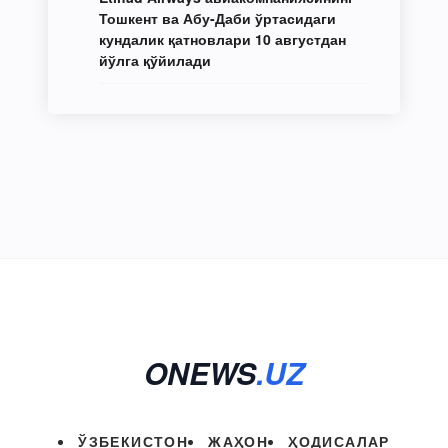
Тошкент ва Абу-Даби ўртасидаги
кундалик қатновлари 10 августдан
йўлга қўйилади
ONEWS
.UZ
ЎЗБЕКИСТОН
ЖАҲОН
ҲОДИСАЛАР