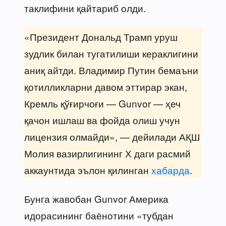
таклифини қайтариб олди.
«Президент Дональд Трамп уруш
зудлик билан тугатилиши кераклигини
аниқ айтди. Владимир Путин бемаъни
қотилликларни давом эттирар экан,
Кремль қўғирчоғи — Gunvor — ҳеч
қачон ишлаш ва фойда олиш учун
лицензия олмайди», — дейилади АҚШ
Молия вазирлигининг Х даги расмий
аккаунтида эълон қилинган
хабарда
.
Бунга жавобан Gunvor Америка
идорасининг баёнотини «тубдан