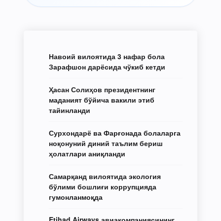
Навоий вилоятида 3 нафар бола
Зарафшон дарёсида чўкиб кетди
Ҳасан Солиҳов президентнинг
маданият бўйича вакили этиб
тайинланди
Сурхондарё ва Фарғонада болаларга
ноқонуний диний таълим бериш
ҳолатлари аниқланди
Самарқанд вилоятида экология
бўлими бошлиғи коррупцияда
гумонланмоқда
Etihad Airways авиакомпаниясининг