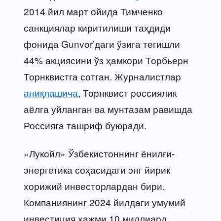
2014 йил март ойида Тимченко
санкциялар киритилиши таҳдиди
фонида Gunvor’даги ўзига тегишли
44% акциясини ўз ҳамкори Торбьерн
Торнквистга сотган. Журналистлар
аниқлашича
, Торнквист россиялик
аёлга уйланган ва мунтазам равишда
Россияга ташриф буюради.
«Лукойл» Ўзбекистоннинг ёнилғи-
энергетика соҳасидаги энг йирик
хорижий инвесторлардан бири.
Компаниянинг 2024 йилдаги умумий
инвестиция ҳажми 10 миллиард