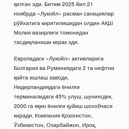
қилган эди. Битим 2025 йил 21
ноябрда «Лукойл» расман санкциялар
рўйхатига киритилишидан олдин АҚШ
Молия вазирлиги томонидан
тасдиқланиши керак эди.
Европадаги «Лукойл» активларига
Болгария ва Руминиядаги 2 та нефтни
қайта ишлаш заводи,
Нидерландиядаги ёнилғи
терминалидаги 45% улуш, шунингдек,
2000 га яқин ёнилғи қуйиш шохобчаси
киради. Компания Қозоғистон,
Ўзбекистон, Озарбайжон, Ироқ,