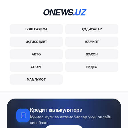
ONEWS
.UZ
БОШ САҲИФА
ҲОДИСАЛАР
ИҚТИСОДИЁТ
ЖАМИЯТ
АВТО
ЖАҲОН
СПОРТ
ВИДЕО
МАЪЛУМОТ
Кредит калькулятори
Кўчмас мулк ва автомобиллар учун онлайн
ҳисоблаш