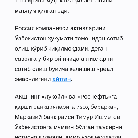
маълум қилган эди.
Россия компанияси активларини
Ўзбекистон ҳукумати томонидан сотиб
олиш кўриб чиқилмоқдами, деган
саволга у бир ой ичида активларни
сотиб олиш бўйича келишиш «реал
эмас»лигини
айтган
.
АҚШнинг «Лукойл» ва «Роснефть»га
қарши санкцияларига изоҳ бераркан,
Марказий банк раиси Тимур Ишметов
Ўзбекистонга мумкин бўлган таъсирни
истисно қилмади, аммо узоқ муддатли