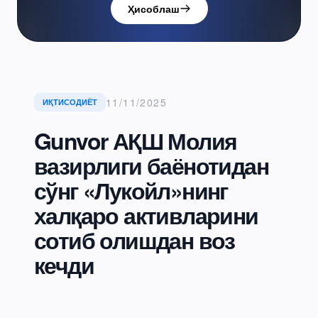
Ҳисоблаш
11/11/2025
ИҚТИСОДИЁТ
Gunvor АҚШ Молия
вазирлиги баёнотидан
сўнг «Лукойл»нинг
халқаро активларини
сотиб олишдан воз
кечди