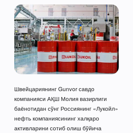
Швейцариянинг Gunvor савдо
компанияси АҚШ Молия вазирлиги
баёнотидан сўнг Россиянинг «Лукойл»
нефть компаниясининг халқаро
активларини сотиб олиш бўйича