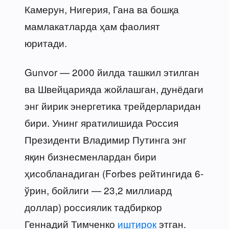
Камерун, Нигерия, Гана ва бошқа
мамлакатларда ҳам фаолият
юритади.
Gunvor — 2000 йилда ташкил этилган
ва Швейцарияда жойлашган, дунёдаги
энг йирик энергетика трейдерларидан
бири. Унинг яратилишида Россия
Президенти Владимир Путинга энг
яқин бизнесменлардан бири
ҳисобланадиган (Forbes рейтингида 6-
ўрин, бойлиги — 23,2 миллиард
доллар) россиялик тадбиркор
Геннадий Тимченко
иштирок
этган.