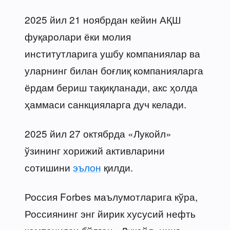
2025 йил 21 ноябрдан кейин АҚШ
фуқаролари ёки молия
институтларига ушбу компаниялар ва
уларнинг билан боғлиқ компанияларга
ёрдам бериш тақиқланади, акс ҳолда
ҳаммаси санкцияларга дуч келади.
2025 йил 27 октябрда «Лукойл»
ўзининг хорижий активларини
сотишини
эълон
қилди.
Россия Forbes маълумотларига кўра,
Россиянинг энг йирик хусусий нефть