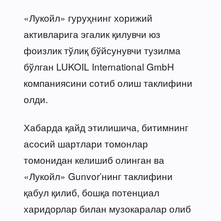
«Лукойл» гуруҳнинг хорижий
активларига эгалик қилувчи юз
фоизлик тўлиқ бўйсунувчи тузилма
бўлган LUKOIL International GmbH
компаниясини сотиб олиш таклифини
олди.
Хабарда қайд этилишича, битимнинг
асосий шартлари томонлар
томонидан келишиб олинган ва
«Лукойл» Gunvor’нинг таклифини
қабул қилиб, бошқа потенциал
харидорлар билан музокаралар олиб