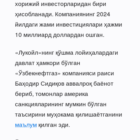
хорижий инвесторларидан бири
ҳисобланади. Компаниянинг 2024
йилдаги жами инвестициялари ҳажми
10 миллиард доллардан ошган.
«Лукойл»нинг қўшма лойиҳалардаги
давлат ҳамкори бўлган
«Ўзбекнефтгаз» компанияси раиси
Баҳодир Сидиқов аввалроқ баёнот
бериб, томонлар америка
санкцияларининг мумкин бўлган
таъсирини муҳокама қилишаётганини
маълум
қилган эди.