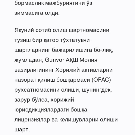
бормаслик мажбуриятини ўз
зиммасига олди.
Якуний сотиб олиш шартномасини
тузиш бир қатор тўхтатувчи
шартларнинг бажарилишига боғлиқ,
жумладан, Gunvor АҚШ Молия
вазирлигининг Хорижий активларни
назорат қилиш бошқармаси (OFAC)
рухсатномасини олиши, шунингдек,
зарур бўлса, хорижий
юрисдикциялардаги бошқа
лицензиялар ва келишувларни олиши
шарт.