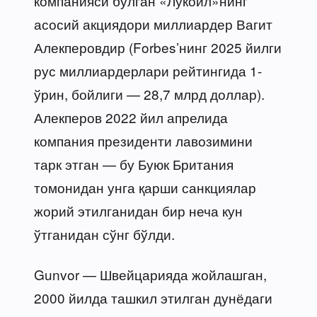
компанияси бўлган «Лукойл»нинг
асосий акциядори миллиардер Вагит
Алекперовдир (Forbes’нинг 2025 йилги
рус миллиардерлари рейтингида 1-
ўрин, бойлиги — 28,7 млрд доллар).
Алекперов 2022 йил апрелида
компания президенти лавозимини
тарк этган — бу Буюк Британия
томонидан унга қарши санкциялар
жорий этилганидан бир неча кун
ўтганидан сўнг бўлди.
Gunvor — Швейцарияда жойлашган,
2000 йилда ташкил этилган дунёдаги