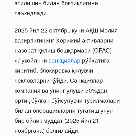
этилиши» билан боғлиқлигини
таъкидлади.
2025 йил 22 октябрь куни АҚШ Молия
вазирлигининг Хорижий активларни
назорат қилиш бошқармаси (OFAC)
«Лукойл»ни
санкциялар
рўйхатига
киритиб, блокировка қилувчи
чекловларни қўйди. Санкциялар
компания ва унинг улуши 50%дан
ортиқ бўлган бўйсунувчи тузилмалари
билан операцияларни тугатиш учун
бир ойлик муддат (2025 йил 21
ноябргача) белгилайди.