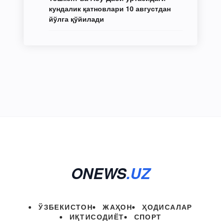
кундалик қатновлари 10 августдан
йўлга қўйилади
ONEWS
.UZ
ЎЗБЕКИСТОН
ЖАҲОН
ҲОДИСАЛАР
ИҚТИСОДИЁТ
СПОРТ