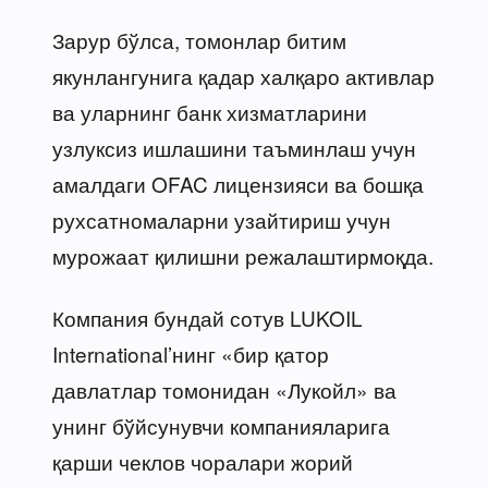
Зарур бўлса, томонлар битим
якунлангунига қадар халқаро активлар
ва уларнинг банк хизматларини
узлуксиз ишлашини таъминлаш учун
амалдаги OFAC лицензияси ва бошқа
рухсатномаларни узайтириш учун
мурожаат қилишни режалаштирмоқда.
Компания бундай сотув LUKOIL
International’нинг «бир қатор
давлатлар томонидан «Лукойл» ва
унинг бўйсунувчи компанияларига
қарши чеклов чоралари жорий