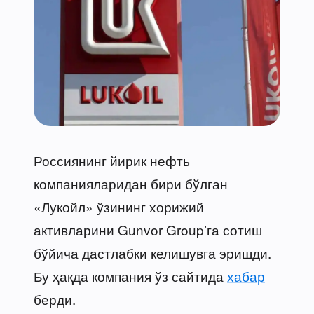
Россиянинг йирик нефть
компанияларидан бири бўлган
«Лукойл» ўзининг хорижий
активларини Gunvor Group’га сотиш
бўйича дастлабки келишувга эришди.
Бу ҳақда компания ўз сайтида
хабар
берди.