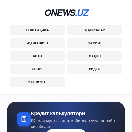
ONEWS
.UZ
БОШ САҲИФА
ҲОДИСАЛАР
ИҚТИСОДИЁТ
ЖАМИЯТ
АВТО
ЖАҲОН
СПОРТ
ВИДЕО
МАЪЛУМОТ
Кредит калькулятори
Кўчмас мулк ва автомобиллар учун онлайн
ҳисоблаш