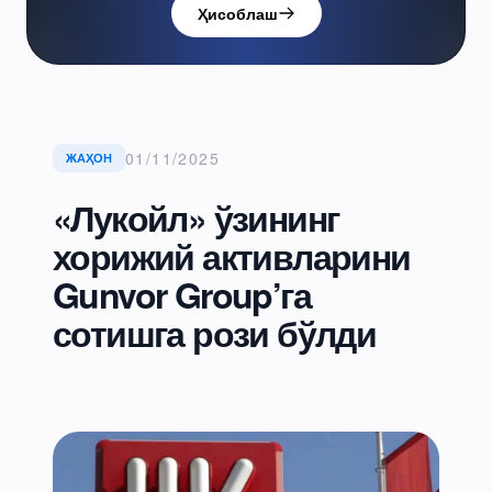
Ҳисоблаш
01/11/2025
ЖАҲОН
«Лукойл» ўзининг
хорижий активларини
Gunvor Group’га
сотишга рози бўлди