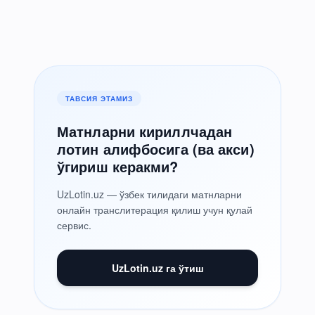
ТАВСИЯ ЭТАМИЗ
Матнларни кириллчадан
лотин алифбосига (ва акси)
ўгириш керакми?
UzLotin.uz — ўзбек тилидаги матнларни
онлайн транслитерация қилиш учун қулай
сервис.
UzLotin.uz га ўтиш