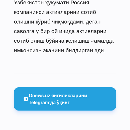
Ўзбекистон ҳукумати Россия
компанияси активларини сотиб
олишни кўриб чиқмоқдами, деган
саволга у бир ой ичида активларни
сотиб олиш бўйича келишиш «амалда
имконсиз» эканини билдирган эди.
Onews.uz янгиликларини
Telegram’да ўқинг