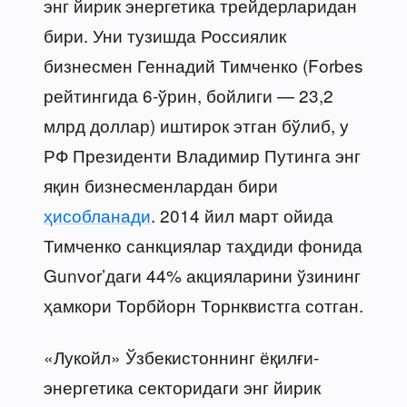
энг йирик энергетика трейдерларидан
бири. Уни тузишда Россиялик
бизнесмен Геннадий Тимченко (Forbes
рейтингида 6-ўрин, бойлиги — 23,2
млрд доллар) иштирок этган бўлиб, у
РФ Президенти Владимир Путинга энг
яқин бизнесменлардан бири
ҳисобланади
. 2014 йил март ойида
Тимченко санкциялар таҳдиди фонида
Gunvor’даги 44% акцияларини ўзининг
ҳамкори Торбйорн Торнквистга сотган.
«Лукойл» Ўзбекистоннинг ёқилғи-
энергетика секторидаги энг йирик