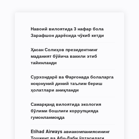
Навоий вилоятида 3 нафар бола
Зарафшон дарёсида чўкиб кетди
Ҳасан Солиҳов президентнинг
маданият бўйича вакили этиб
тайинланди
Сурхондарё ва Фарғонада болаларга
ноқонуний диний таълим бериш
ҳолатлари аниқланди
Самарқанд вилоятида экология
бўлими бошлиғи коррупцияда
гумонланмоқда
Etihad Airways авиакомпаниясининг
Тошкент ва Абу-Даби ўртасидаги