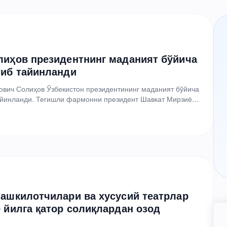
лиҳов президентнинг маданият бўйича
тиб тайинланди
вич Солиҳов Ўзбекистон президентининг маданият бўйича
тайинланди. Тегишли фармонни президент Шавкат Мирзиёев
инловга қадар у Креатив…
ташкилотчилари ва хусусий театрлар
0 йилга қатор солиқлардан озод