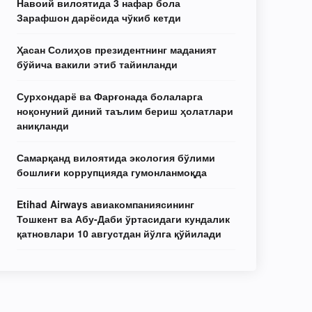
Навоий вилоятида 3 нафар бола
Зарафшон дарёсида чўкиб кетди
Ҳасан Солиҳов президентнинг маданият
бўйича вакили этиб тайинланди
Сурхондарё ва Фарғонада болаларга
ноқонуний диний таълим бериш ҳолатлари
аниқланди
Самарқанд вилоятида экология бўлими
бошлиғи коррупцияда гумонланмоқда
Etihad Airways авиакомпаниясининг
Тошкент ва Абу-Даби ўртасидаги кундалик
қатновлари 10 августдан йўлга қўйилади