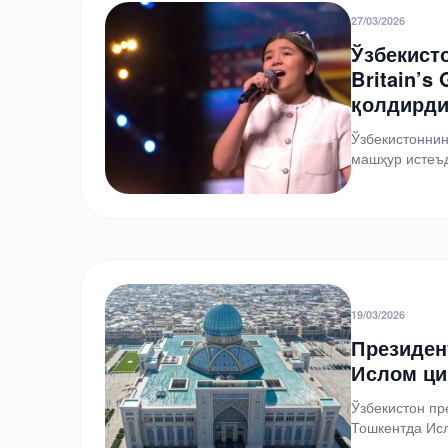
27/03/2026
Ўзбекист
Britain’s
қолдирди
Ўзбекистоннин
машҳур истеъд
лойиҳасининг
19/03/2026
Президен
Ислом ци
Ўзбекистон пр
Тошкентда Исл
давлат раҳба