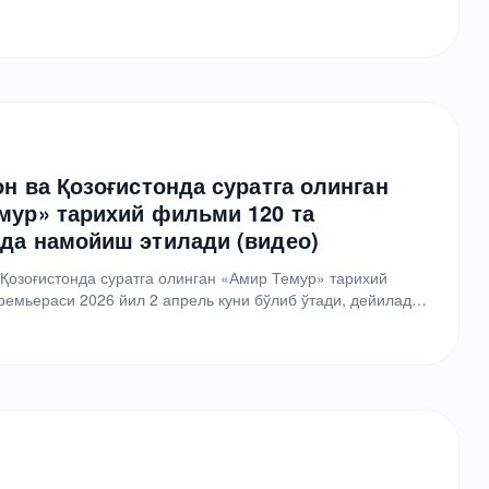
он ва Қозоғистонда суратга олинган
мур» тарихий фильми 120 та
да намойиш этилади (видео)
 Қозоғистонда суратга олинган «Амир Темур» тарихий
емьераси 2026 йил 2 апрель куни бўлиб ўтади, дейилади
от…