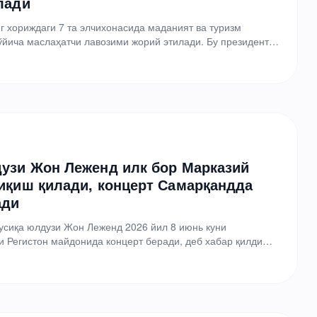
лади
г хориждаги 7 та элчихонасида маданият ва туризм
йича маслаҳатчи лавозими жорий этилади. Бу президент
ёевнинг 30 январдаги…
узи Жон Леженд илк бор Марказий
иқиш қилади, концерт Самарқандда
ади
усиқа юлдузи Жон Леженд 2026 йил 8 июнь куни
 Регистон майдонида концерт беради, деб хабар қилди