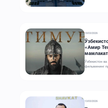
19/03/2026
Ўзбекист
«Амир Те
мамлакат
Ўзбекистон ва
фильмининг пр
лойиҳа матбу
13/03/2026