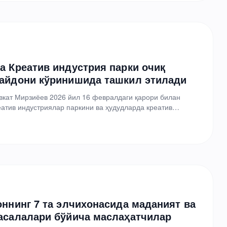
а Креатив индустрия парки очиқ
айдони кўринишида ташкил этилади
кат Мирзиёев 2026 йил 16 февралдаги қарори билан
атив индустриялар паркини ва ҳудудларда креатив
 ташкил этиш чора-тадбирларини…
оннинг 7 та элчихонасида маданият ва
асалалари бўйича маслаҳатчилар