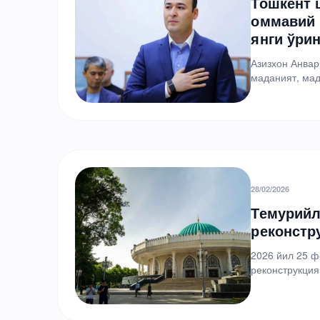
Тошкент 
оммавий 
янги ўри
Азизхон Анвар
маданият, ма
бўйича ўринбо
28/02/2026
Темурийл
реконстр
2026 йил 25 ф
реконструкция
Ўзбекистон Ф