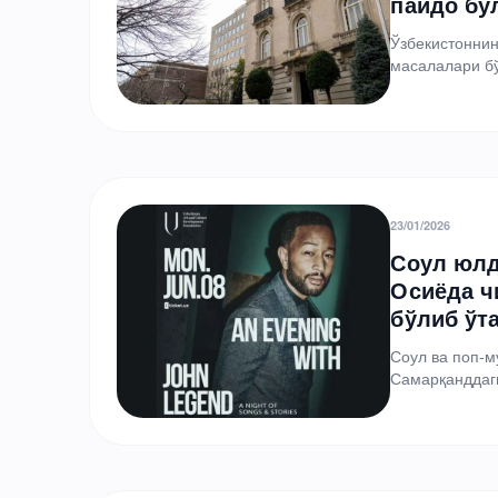
пайдо бў
Ўзбекистоннин
масалалари бў
Шавкат Мирзи
23/01/2026
Соул юлд
Осиёда ч
бўлиб ўт
Соул ва поп-м
Самарқанддаги
Ўзбекистон…