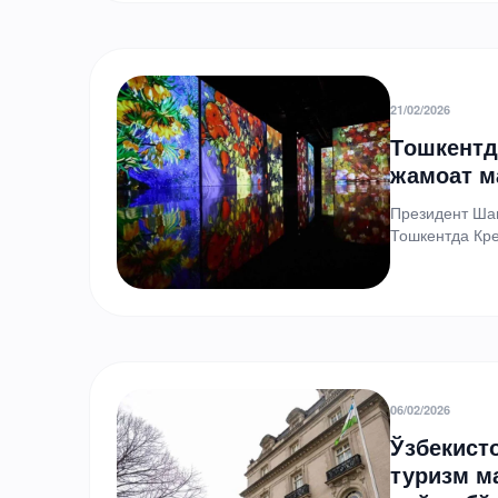
21/02/2026
Тошкентд
жамоат м
Президент Шав
Тошкентда Кре
кластерларни
06/02/2026
Ўзбекист
туризм м