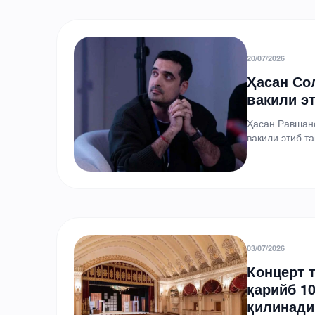
20/07/2026
Ҳасан Со
вакили э
Ҳасан Равшано
вакили этиб 
имзолади. Тай
03/07/2026
Концерт 
қарийб 1
қилинади