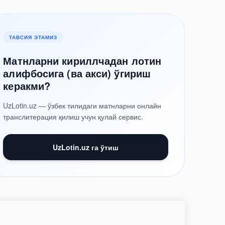
ТАВСИЯ ЭТАМИЗ
Матнларни кириллчадан лотин
алифбосига (ва акси) ўгириш
керакми?
UzLotin.uz — ўзбек тилидаги матнларни онлайн
транслитерация қилиш учун қулай сервис.
UzLotin.uz га ўтиш