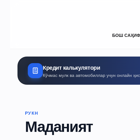
БОШ САҲИ
Кредит калькулятори
Кўчмас мулк ва автомобиллар учун онлайн ҳи
РУКН
Маданият