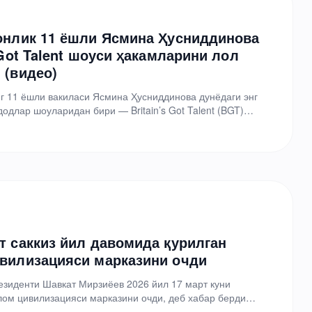
онлик 11 ёшли Ясмина Ҳусниддинова
 Got Talent шоуси ҳакамларини лол
 (видео)
г 11 ёшли вакиласи Ясмина Ҳусниддинова дунёдаги энг
одлар шоуларидан бири — Britain’s Got Talent (BGT)
 19-мавсуми кастингида…
т саккиз йил давомида қурилган
вилизацияси марказини очди
езиденти Шавкат Мирзиёев 2026 йил 17 март куни
ом цивилизацияси марказини очди, деб хабар берди
ри матбуот…