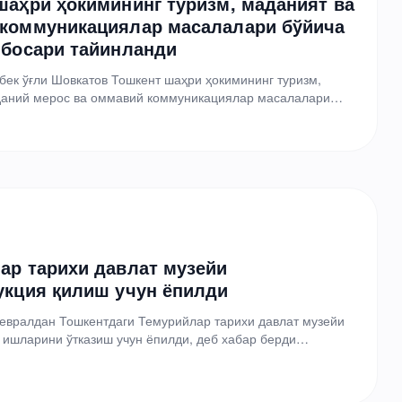
шаҳри ҳокимининг туризм, маданият ва
коммуникациялар масалалари бўйича
нбосари тайинланди
бек ўғли Шовкатов Тошкент шаҳри ҳокимининг туризм,
даний мерос ва оммавий коммуникациялар масалалари
сари этиб тайинланди. Бу…
ар тарихи давлат музейи
укция қилиш учун ёпилди
евралдан Тошкентдаги Темурийлар тарихи давлат музейи
 ишларини ўтказиш учун ёпилди, деб хабар берди
анлар академияси…