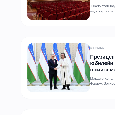
Ўзбекистон но
учун ҳар йили
июндаги…
30/05/2026
Президен
юбилейи 
номига м
Машҳур хонанд
Фаррух Зокир
тадбир 2026 