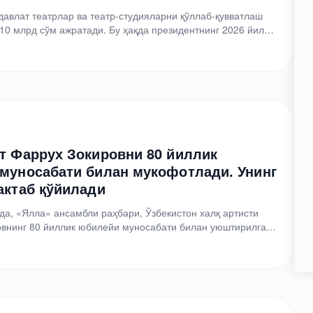
давлат театрлар ва театр-студияларни қўллаб-қувватлаш
 10 млрд сўм ажратади. Бу ҳақда президентнинг 2026 йил 2
т Фаррух Зокировни 80 йиллик
муносабати билан мукофотлади. Унинг
актаб қўйилади
а, «Ялла» ансамбли раҳбари, Ўзбекистон халқ артисти
овнинг 80 йиллик юбилейи муносабати билан уюштирилган
йил 15…