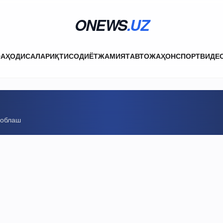
ONEWS
.UZ
ФА
ҲОДИСАЛАР
ИҚТИСОДИЁТ
ЖАМИЯТ
АВТО
ЖАҲОН
СПОРТ
ВИДЕ
соблаш