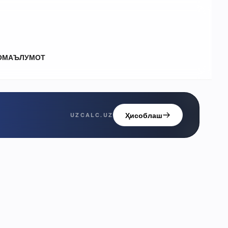
О
МАЪЛУМОТ
Ҳисоблаш
UZCALC.UZ