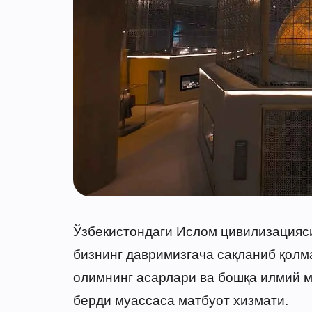
Ўзбекистондаги Ислом цивилизацияс
бизнинг давримизгача сақланиб қолма
олимнинг асарлари ва бошқа илмий 
берди муассаса матбуот хизмати.