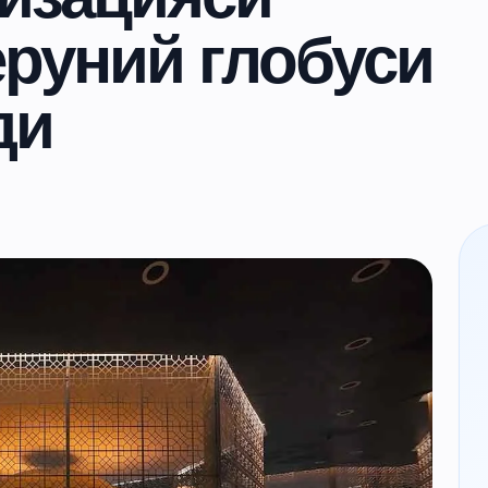
руний глобуси
ди