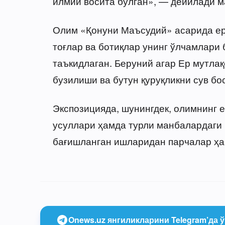
илмий восита бўлган», — дейилади м
Олим «Қонуни Маъсудий» асарида ер
тоғлар ва ботиқлар унинг ўлчамлари
таъкидлаган. Беруний агар Ер мутлақ
бузилиши ва бутун қуруқликни сув бо
Экспозицияда, шунингдек, олимнинг е
усуллари ҳамда турли манбалардаг
бағишланган ишларидан парчалар ҳам
Onews.uz янгиликларини Telegram’да ў