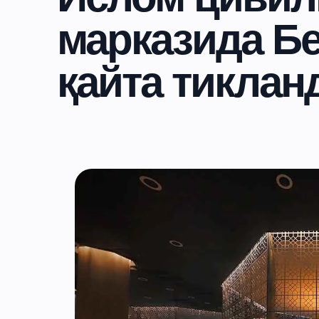
марказида Бе
қайта тиклан