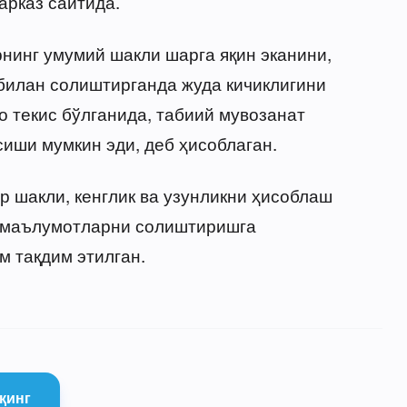
арказ сайтида.
нинг умумий шакли шарга яқин эканини,
 билан солиштирганда жуда кичиклигини
о текис бўлганида, табиий мувозанат
сиши мумкин эди, деб ҳисоблаган.
р шакли, кенглик ва узунликни ҳисоблаш
и маълумотларни солиштиришга
 тақдим этилган.
қинг