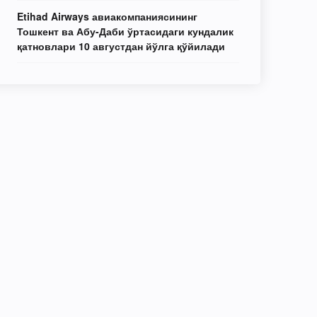
Etihad Airways авиакомпаниясининг
Тошкент ва Абу-Даби ўртасидаги кундалик
қатновлари 10 августдан йўлга қўйилади