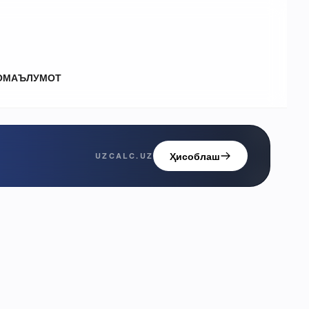
О
МАЪЛУМОТ
Ҳисоблаш
UZCALC.UZ