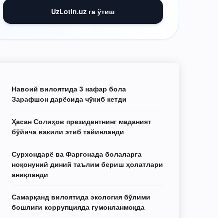
UzLotin.uz га ўтиш
Навоий вилоятида 3 нафар бола
Зарафшон дарёсида чўкиб кетди
Ҳасан Солиҳов президентнинг маданият
бўйича вакили этиб тайинланди
Сурхондарё ва Фарғонада болаларга
ноқонуний диний таълим бериш ҳолатлари
аниқланди
Самарқанд вилоятида экология бўлими
бошлиғи коррупцияда гумонланмоқда