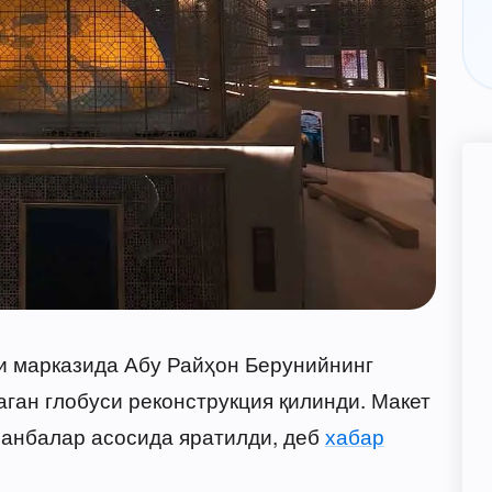
и марказида Абу Райҳон Берунийнинг
ган глобуси реконструкция қилинди. Макет
манбалар асосида яратилди, деб
хабар