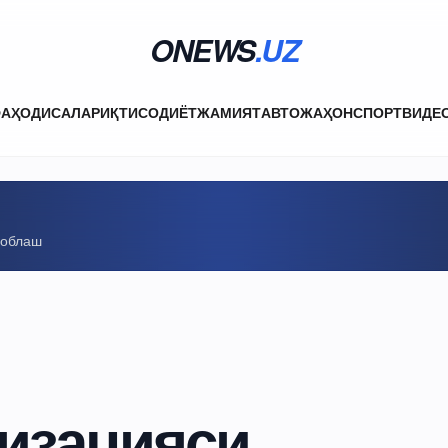
ONEWS
.UZ
ФА
ҲОДИСАЛАР
ИҚТИСОДИЁТ
ЖАМИЯТ
АВТО
ЖАҲОН
СПОРТ
ВИДЕ
соблаш
изацияси