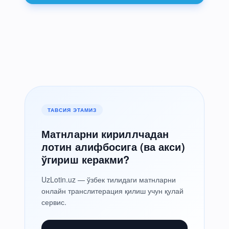
ТАВСИЯ ЭТАМИЗ
Матнларни кириллчадан
лотин алифбосига (ва акси)
ўгириш керакми?
UzLotin.uz — ўзбек тилидаги матнларни
онлайн транслитерация қилиш учун қулай
сервис.