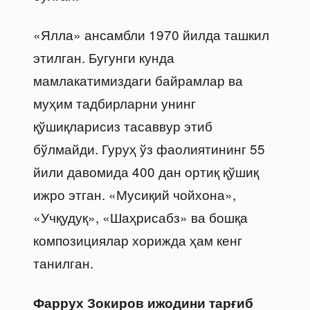
«Ялла» ансамбли 1970 йилда ташкил
этилган. Бугунги кунда
мамлакатимиздаги байрамлар ва
муҳим тадбирларни унинг
қўшиқларисиз тасаввур этиб
бўлмайди. Гуруҳ ўз фаолиятининг 55
йили давомида 400 дан ортиқ қўшиқ
ижро этган. «Мусиқий чойхона»,
«Учқудуқ», «Шаҳрисабз» ва бошқа
композициялар хорижда ҳам кенг
танилган.
Фаррух Зокиров ижодини тарғиб