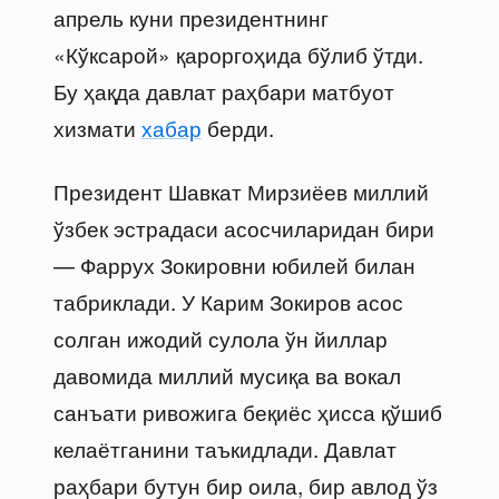
апрель куни президентнинг
«Кўксарой» қароргоҳида бўлиб ўтди.
Бу ҳақда давлат раҳбари матбуот
хизмати
хабар
берди.
Президент Шавкат Мирзиёев миллий
ўзбек эстрадаси асосчиларидан бири
— Фаррух Зокировни юбилей билан
табриклади. У Карим Зокиров асос
солган ижодий сулола ўн йиллар
давомида миллий мусиқа ва вокал
санъати ривожига беқиёс ҳисса қўшиб
келаётганини таъкидлади. Давлат
раҳбари бутун бир оила, бир авлод ўз