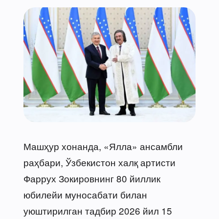
Машҳур хонанда, «Ялла» ансамбли
раҳбари, Ўзбекистон халқ артисти
Фаррух Зокировнинг 80 йиллик
юбилейи муносабати билан
уюштирилган тадбир 2026 йил 15