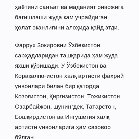
ҳаётини санъат ва маданият ривожига
бағишлаши жуда кам учрайдиган
ҳолат эканлигини алоҳида қайд этди.
Фаррух Зокировни Ўзбекистон
сарҳадларидан ташқарида ҳам жуда
яхши кўришади. У Ўзбекистон ва
Қорақалпоғистон халқ артисти фахрий
унвонлари билан бир қаторда
Қозоғистон, Қирғизистон, Тожикистон,
Озарбайжон, шунингдек, Татарстон,
Бошқирдистон ва Ингушетия халқ
артисти унвонларига ҳам сазовор
бўлган.