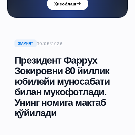
Ҳисоблаш
30/05/2026
ЖАМИЯТ
Президент Фаррух
Зокировни 80 йиллик
юбилейи муносабати
билан мукофотлади.
Унинг номига мактаб
қўйилади