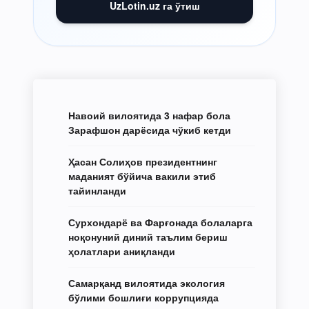
UzLotin.uz га ўтиш
Навоий вилоятида 3 нафар бола
Зарафшон дарёсида чўкиб кетди
Ҳасан Солиҳов президентнинг
маданият бўйича вакили этиб
тайинланди
Сурхондарё ва Фарғонада болаларга
ноқонуний диний таълим бериш
ҳолатлари аниқланди
Самарқанд вилоятида экология
бўлими бошлиғи коррупцияда