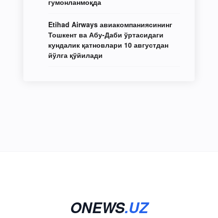
гумонланмоқда
Etihad Airways авиакомпаниясининг
Тошкент ва Абу-Даби ўртасидаги
кундалик қатновлари 10 августдан
йўлга қўйилади
ONEWS
.UZ