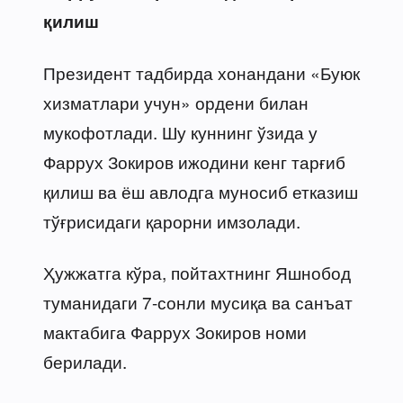
қилиш
Президент тадбирда хонандани «Буюк
хизматлари учун» ордени билан
мукофотлади. Шу куннинг ўзида у
Фаррух Зокиров ижодини кенг тарғиб
қилиш ва ёш авлодга муносиб етказиш
тўғрисидаги қарорни имзолади.
Ҳужжатга кўра, пойтахтнинг Яшнобод
туманидаги 7-сонли мусиқа ва санъат
мактабига Фаррух Зокиров номи
берилади.