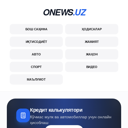
ONEWS
.UZ
БОШ САҲИФА
ҲОДИСАЛАР
ИҚТИСОДИЁТ
ЖАМИЯТ
АВТО
ЖАҲОН
СПОРТ
ВИДЕО
МАЪЛУМОТ
Кредит калькулятори
Кўчмас мулк ва автомобиллар учун онлайн
ҳисоблаш