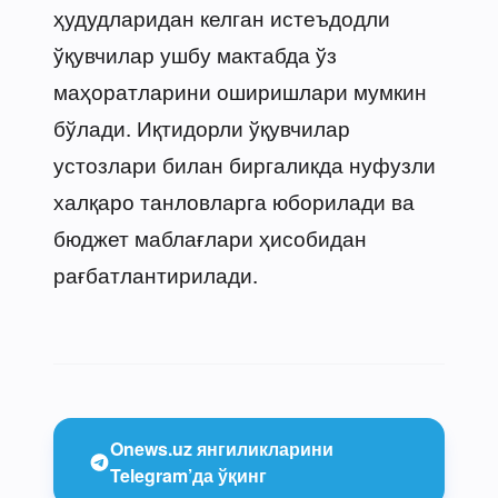
ҳудудларидан келган истеъдодли
ўқувчилар ушбу мактабда ўз
маҳоратларини оширишлари мумкин
бўлади. Иқтидорли ўқувчилар
устозлари билан биргаликда нуфузли
халқаро танловларга юборилади ва
бюджет маблағлари ҳисобидан
рағбатлантирилади.
Onews.uz янгиликларини
Telegram’да ўқинг