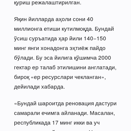
қуриш режалаштирилган.
Яқин йилларда аҳоли сони 40
миллионга етиши кутилмоқда. Бундай
ўсиш суръатида ҳар йили 140−150
минг янги хонадонга эҳтиёж пайдо
бўлади. Бу эса йилига қўшимча 2000
гектар ер талаб этилишини англатади,
бироқ «ер ресурслари чекланган»,
дейилади хабарда.
«Бундай шароитда реновация дастури
самарали ечимга айланади. Масалан,
республикада 17 минг икки ва уч