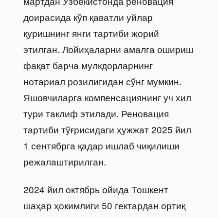
мартдан Ўзбекистонда реновация
доирасида кўп қаватли уйлар
қуришнинг янги тартиби жорий
этилган. Лойиҳаларни амалга ошириш
фақат барча мулкдорларнинг
нотариал розилигидан сўнг мумкин.
Яшовчиларга компенсациянинг уч хил
тури таклиф этилади. Реновация
тартиби тўғрисидаги ҳужжат 2025 йил
1 сентябрга қадар ишлаб чиқилиши
режалаштирилган.
2024 йил октябрь ойида Тошкент
шаҳар ҳокимлиги 50 гектардан ортиқ