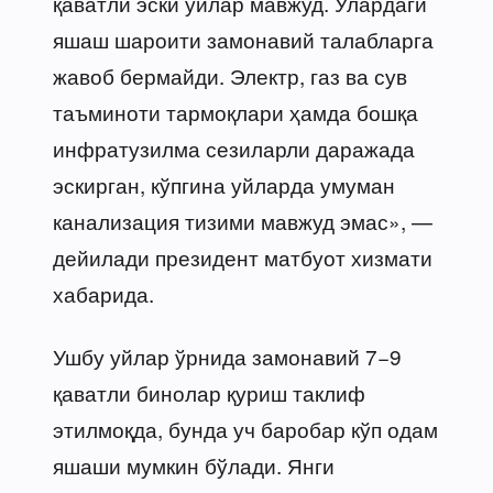
қаватли эски уйлар мавжуд. Улардаги
яшаш шароити замонавий талабларга
жавоб бермайди. Электр, газ ва сув
таъминоти тармоқлари ҳамда бошқа
инфратузилма сезиларли даражада
эскирган, кўпгина уйларда умуман
канализация тизими мавжуд эмас», —
дейилади президент матбуот хизмати
хабарида.
Ушбу уйлар ўрнида замонавий 7−9
қаватли бинолар қуриш таклиф
этилмоқда, бунда уч баробар кўп одам
яшаши мумкин бўлади. Янги