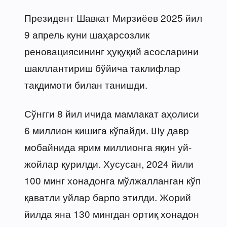
Президент Шавкат Мирзиёев 2025 йил
9 апрель куни шаҳарсозлик
реновациясининг ҳуқуқий асосларини
шакллантириш бўйича таклифлар
тақдимоти билан танишди.
Сўнгги 8 йил ичида мамлакат аҳолиси
6 миллион кишига кўпайди. Шу давр
мобайнида ярим миллионга яқин уй-
жойлар қурилди. Хусусан, 2024 йили
100 минг хонадонга мўлжалланган кўп
қаватли уйлар барпо этилди. Жорий
йилда яна 130 мингдан ортиқ хонадон