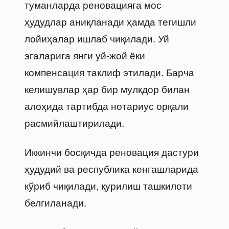
туманларда реновацияга мос
ҳудудлар аниқланади ҳамда тегишли
лойиҳалар ишлаб чиқилади. Уй
эгаларига янги уй-жой ёки
компенсация таклиф этилади. Барча
келишувлар ҳар бир мулкдор билан
алоҳида тартибда нотариус орқали
расмийлаштирилади.
Иккинчи босқичда реновация дастури
ҳудудий ва республика кенгашларида
кўриб чиқилади, қурилиш ташкилоти
белгиланади.