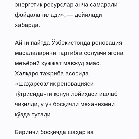
энергетик ресурслар анча самарали
фойдаланилади», — дейилади
хабарда.
Айни пайтда Ўзбекистонда реновация
масалаларини тартибга солувчи ягона
меъёрий ҳужжат мавжуд эмас.
Халқаро тажриба асосида
«Шаҳарсозлик реновацияси
тўғрисида»ги қонун лойиҳаси ишлаб
чиқилди, у уч босқичли механизмни
кўзда тутади.
Биринчи босқичда шаҳар ва