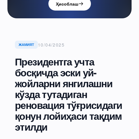
Ҳисоблаш
10/04/2025
ЖАМИЯТ
Президентга учта
босқичда эски уй-
жойларни янгилашни
кўзда тутадиган
реновация тўғрисидаги
қонун лойиҳаси тақдим
этилди