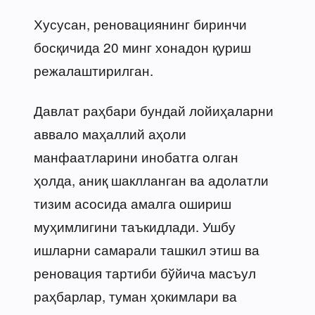
Хусусан, реновациянинг биринчи
босқичида 20 минг хонадон қуриш
режалаштирилган.
Давлат раҳбари бундай лойиҳаларни
аввало маҳаллий аҳоли
манфаатларини инобатга олган
ҳолда, аниқ шаклланган ва адолатли
тизим асосида амалга ошириш
муҳимлигини таъкидлади. Ушбу
ишларни самарали ташкил этиш ва
реновация тартиби бўйича масъул
раҳбарлар, туман ҳокимлари ва