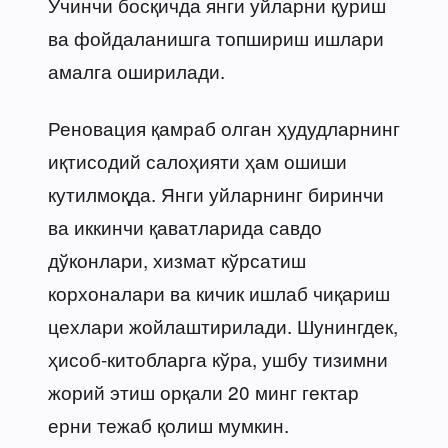
Учинчи босқичда янги уйларни қуриш
ва фойдаланишга топшириш ишлари
амалга оширилади.
Реновация қамраб олган ҳудудларнинг
иқтисодий салоҳияти ҳам ошиши
кутилмоқда. Янги уйларнинг биринчи
ва иккинчи қаватларида савдо
дўконлари, хизмат кўрсатиш
корхоналари ва кичик ишлаб чиқариш
цехлари жойлаштирилади. Шунингдек,
ҳисоб-китобларга кўра, ушбу тизимни
жорий этиш орқали 20 минг гектар
ерни тежаб қолиш мумкин.