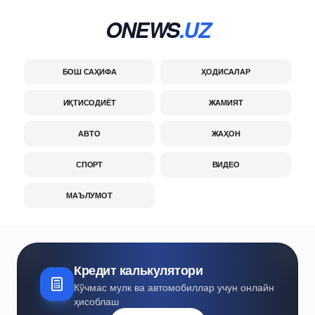
ONEWS
.UZ
БОШ САҲИФА
ҲОДИСАЛАР
ИҚТИСОДИЁТ
ЖАМИЯТ
АВТО
ЖАҲОН
СПОРТ
ВИДЕО
МАЪЛУМОТ
Кредит калькулятори
Кўчмас мулк ва автомобиллар учун онлайн
ҳисоблаш