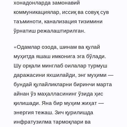
хонадонларда замонавий
коммуникациялар, иссиқ ва совуқ сув
таъминоти, канализация тизимини
ўрнатиш режалаштирилган.
«Одамлар озода, шинам ва қулай
муҳитда яшаш имконига эга бўлади.
Шу орқали минглаб оилалар турмуш
даражасини яхшилайди, энг муҳими —
бундай қулайликларни биринчи марта
айнан ўз маҳалласининг ўзида ҳис
қилишади. Яна бир муҳим жиҳат —
энергия тежаш. Зич қурилишда
инфратузилма тармоқлари ва