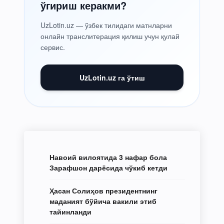
ўгириш керакми?
UzLotin.uz — ўзбек тилидаги матнларни
онлайн транслитерация қилиш учун қулай
сервис.
UzLotin.uz га ўтиш
Навоий вилоятида 3 нафар бола
Зарафшон дарёсида чўкиб кетди
Ҳасан Солиҳов президентнинг
маданият бўйича вакили этиб
тайинланди