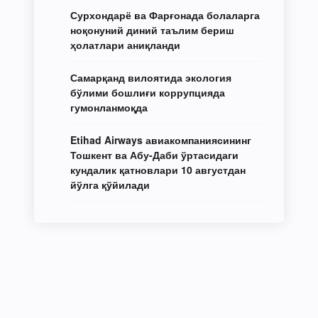
Сурхондарё ва Фарғонада болаларга
ноқонуний диний таълим бериш
ҳолатлари аниқланди
Самарқанд вилоятида экология
бўлими бошлиғи коррупцияда
гумонланмоқда
Etihad Airways авиакомпаниясининг
Тошкент ва Абу-Даби ўртасидаги
кундалик қатновлари 10 августдан
йўлга қўйилади