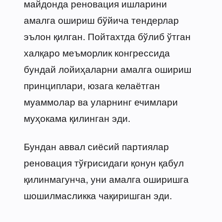
майдонда реновация ишларини
амалга ошириш бўйича тендерлар
эълон қилган. Пойтахтда бўлиб ўтган
халқаро меъморлик конгрессида
бундай лойиҳаларни амалга ошириш
принциплари, юзага келаётган
муаммолар ва уларнинг ечимлари
муҳокама қилинган эди.
Бундан аввал сиёсий партиялар
реновация тўғрисидаги қонун қабул
қилинмагунча, уни амалга оширишга
шошилмасликка чақиришган эди.