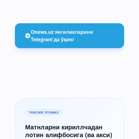
Onews.uz янгиликларини
Telegram’да ўқинг
ТАВСИЯ ЭТАМИЗ
Матнларни кириллчадан
лотин алифбосига (ва акси)