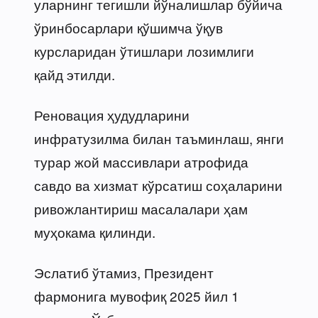
уларнинг тегишли йўналишлар бўйича
ўринбосарлари қўшимча ўқув
курсларидан ўтишлари лозимлиги
қайд этилди.
Реновация ҳудудларини
инфратузилма билан таъминлаш, янги
турар жой массивлари атрофида
савдо ва хизмат кўрсатиш соҳаларини
ривожлантириш масалалари ҳам
муҳокама қилинди.
Эслатиб ўтамиз, Президент
фармонига мувофиқ 2025 йил 1