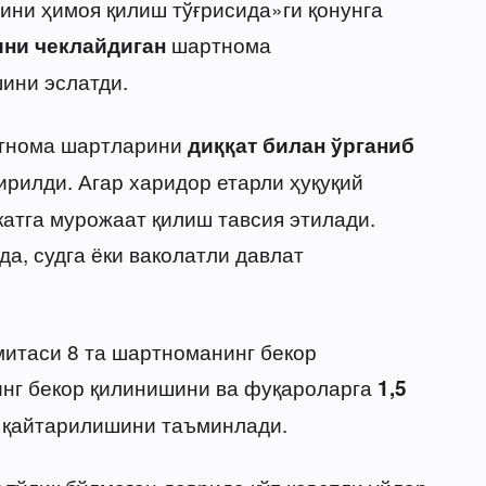
ни ҳимоя қилиш тўғрисида»ги қонунга
шартнома
ни чеклайдиган
ини эслатди.
ртнома шартларини
диққат билан ўрганиб
ирилди. Агар харидор етарли ҳуқуқий
катга мурожаат қилиш тавсия этилади.
а, судга ёки ваколатли давлат
итаси 8 та шартноманинг бекор
нг бекор қилинишини ва фуқароларга
1,5
 қайтарилишини таъминлади.