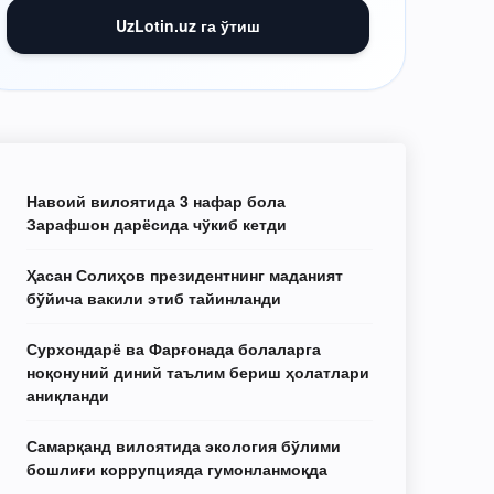
UzLotin.uz га ўтиш
Навоий вилоятида 3 нафар бола
Зарафшон дарёсида чўкиб кетди
Ҳасан Солиҳов президентнинг маданият
бўйича вакили этиб тайинланди
Сурхондарё ва Фарғонада болаларга
ноқонуний диний таълим бериш ҳолатлари
аниқланди
Самарқанд вилоятида экология бўлими
бошлиғи коррупцияда гумонланмоқда