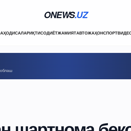
ONEWS
.UZ
ФА
ҲОДИСАЛАР
ИҚТИСОДИЁТ
ЖАМИЯТ
АВТО
ЖАҲОН
СПОРТ
ВИДЕ
соблаш
ан шартнома бек