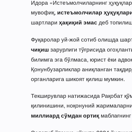
Идора «Истеъмолчиларнинг ҳуқуқлари
мувофиқ,
истеъмолчилар ҳуқуқлари
шартлари
деб топилиш
ҳақиқий эмас
Фуқаролар уй-жой сотиб олишда ша
зарурлиги тўғрисида огоҳлант
чиқиш
билимга эга бўлмаса, юрист ёки адво
Қонунбузарликлар аниқланган тақдирд
органларига шикоят қилиш мумкин.
Текширувлар натижасида Рақобат қўм
қилинишини, ноқонуний жарималарни
маблағнинг
миллиард сўмдан ортиқ