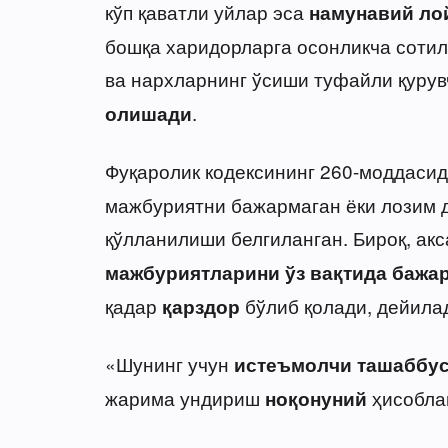
кўп қаватли уйлар эса
намунавий ло
бошқа харидорларга осонликча сотил
ва нархларнинг ўсиши туфайли қурув
.
олишади
Фуқаролик кодексининг 260-моддаси
мажбуриятни бажармаган ёки лозим 
қўлланилиши белгиланган. Бироқ, ак
мажбуриятларини ўз вақтида бажа
қадар
бўлиб қолади, дейила
қарздор
«Шунинг учун
истеъмолчи ташаббус
жарима ундириш
ҳисобла
ноқонуний