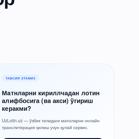
ТАВСИЯ ЭТАМИЗ
Матнларни кириллчадан лотин
алифбосига (ва акси) ўгириш
керакми?
UzLotin.uz — ўзбек тилидаги матнларни онлайн
транслитерация қилиш учун қулай сервис.