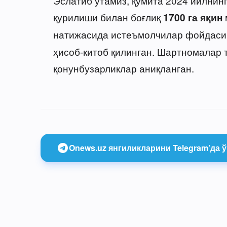
Эслатиб ўтамиз, қўмита 2024 йилнинг
қурилиши билан боғлиқ
1700 га яқин
натижасида истеъмолчилар фойдас
ҳисоб-китоб қилинган. Шартномалар 
қонунбузарликлар аниқланган.
Onews.uz янгиликларини Telegram’да ў