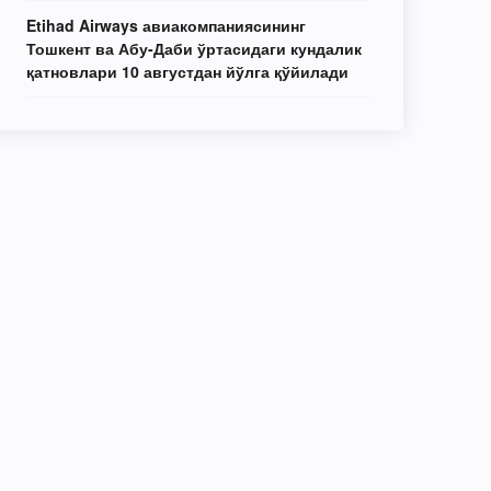
Etihad Airways авиакомпаниясининг
Тошкент ва Абу-Даби ўртасидаги кундалик
қатновлари 10 августдан йўлга қўйилади