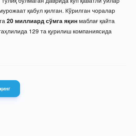
 тўлиқ бўлмаган даврида кўп қаватли уйлар
мурожаат қабул қилган. Кўрилган чоралар
ига
маблағ қайта
20 миллиард сўмга яқин
таҳлилида 129 та қурилиш компаниясида
қинг