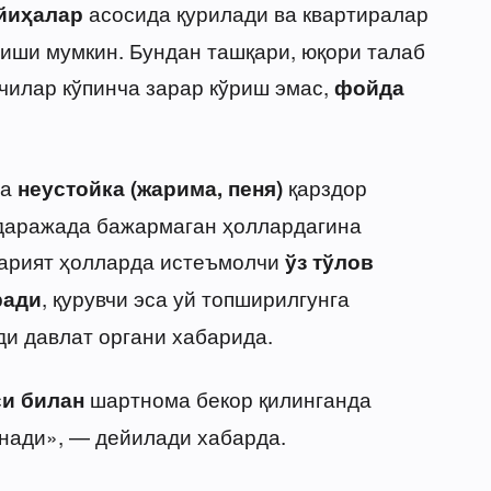
асосида қурилади ва квартиралар
йиҳалар
иши мумкин. Бундан ташқари, юқори талаб
чилар кўпинча зарар кўриш эмас,
фойда
да
қарздор
неустойка (жарима, пеня)
даражада бажармаган ҳоллардагина
сарият ҳолларда истеъмолчи
ўз тўлов
, қурувчи эса уй топширилгунга
ради
ди давлат органи хабарида.
шартнома бекор қилинганда
и билан
нади», — дейилади хабарда.