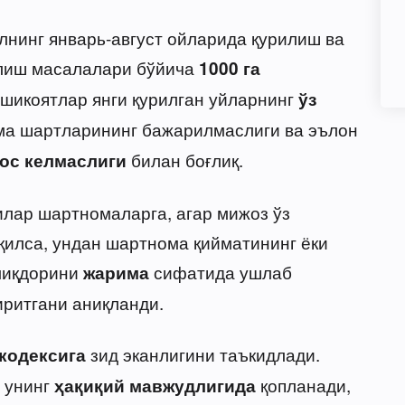
лнинг январь-август ойларида қурилиш ва
олиш масалалари бўйича
1000 га
 шикоятлар янги қурилган уйларнинг
ўз
а шартларининг бажарилмаслиги ва эълон
билан боғлиқ.
ос келмаслиги
лар шартномаларга, агар мижоз ўз
илса, ундан шартнома қийматининг ёки
иқдорини
сифатида ушлаб
жарима
иритгани аниқланди.
зид эканлигини таъкидлади.
кодексига
т унинг
қопланади,
ҳақиқий мавжудлигида