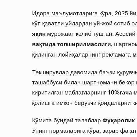
Идора маълумотларига кўра, 2025 йи
кўп қаватли уйлардан уй-жой сотиб 
мурожаат келиб тушган. Асосий
яқин
шартном
вақтида топширилмаслиги,
қилинган лойиҳаларнинг рекламага
м
Текширувлар давомида баъзи қурувчи
ташаббуси билан шартномани бекор қ
киритилган маблағларнинг
м
10%гача
қолишга имкон берувчи қоидаларни к
Қўмита бундай талаблар
Фуқаролик 
Унинг нормаларига кўра, зарар фақа