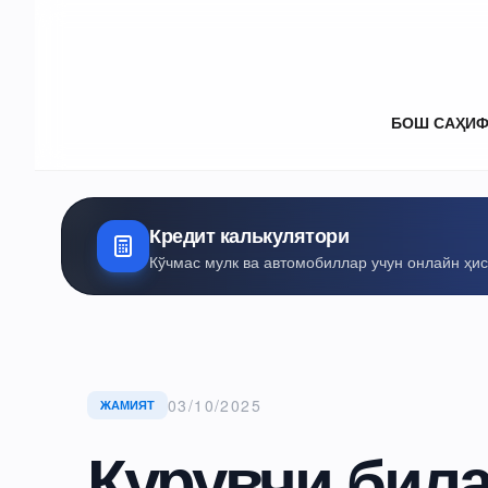
БОШ САҲИ
Кредит калькулятори
Кўчмас мулк ва автомобиллар учун онлайн ҳи
03/10/2025
ЖАМИЯТ
Қурувчи бил