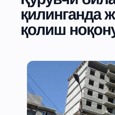
қилинганда 
қолиш ноқон