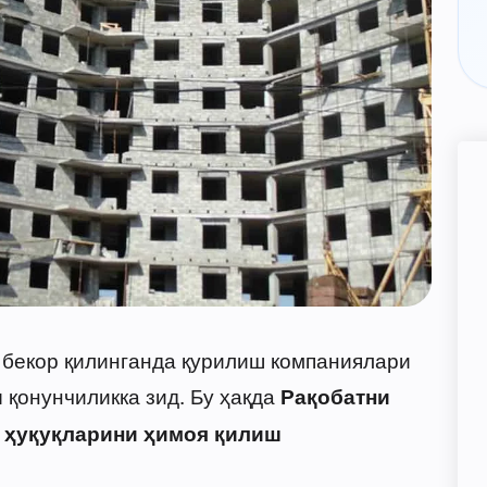
бекор қилинганда қурилиш компаниялари
қонунчиликка зид. Бу ҳақда
и
Рақобатни
 ҳуқуқларини ҳимоя қилиш