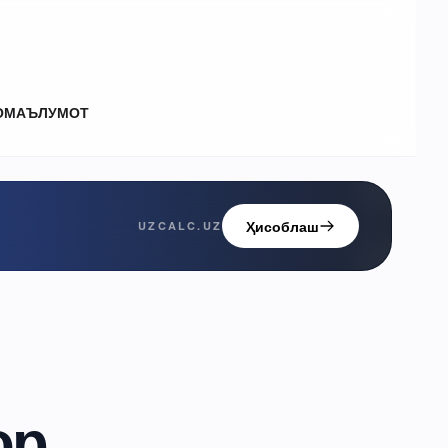
О
МАЪЛУМОТ
Ҳисоблаш
UZCALC.UZ
ор