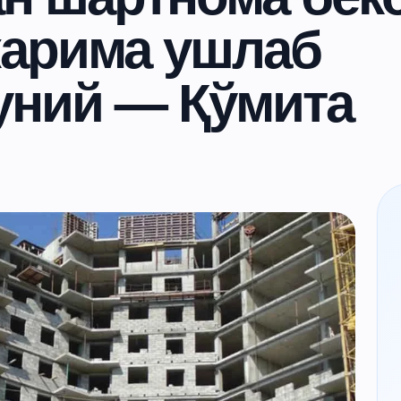
жарима ушлаб
уний — Қўмита