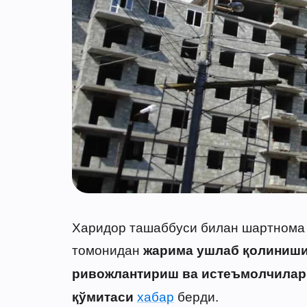
Харидор ташаббуси билан шартнома 
томонидан
жарима ушлаб қолиниш
ривожлантириш ва истеъмолчилар
хабар
берди.
қўмитаси