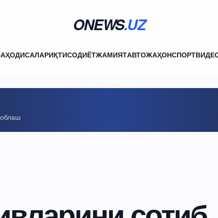
ONEWS
.UZ
ФА
ҲОДИСАЛАР
ИҚТИСОДИЁТ
ЖАМИЯТ
АВТО
ЖАҲОН
СПОРТ
ВИДЕ
соблаш
ивларини сотиб