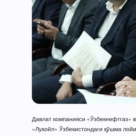
Давлат компанияси «Ўзбекнефтгаз» в
«Лукойл» Ўзбекистондаги қўшма лой