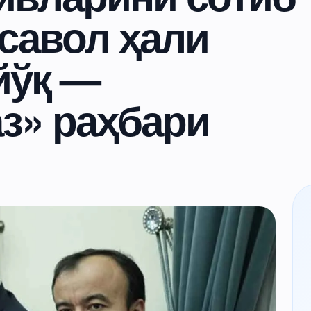
савол ҳали
йўқ —
з» раҳбари