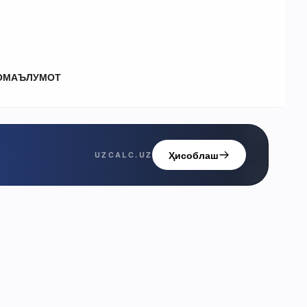
О
МАЪЛУМОТ
Ҳисоблаш
UZCALC.UZ