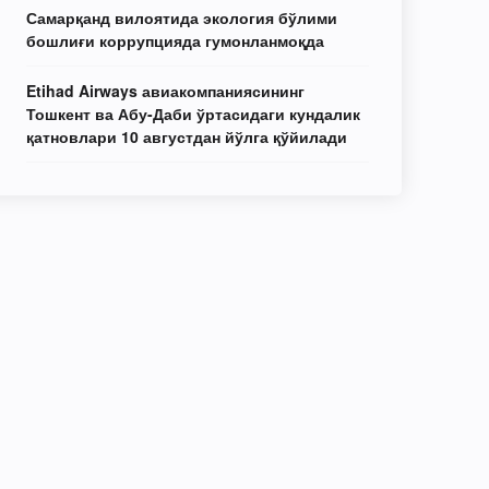
Самарқанд вилоятида экология бўлими
бошлиғи коррупцияда гумонланмоқда
Etihad Airways авиакомпаниясининг
Тошкент ва Абу-Даби ўртасидаги кундалик
қатновлари 10 августдан йўлга қўйилади