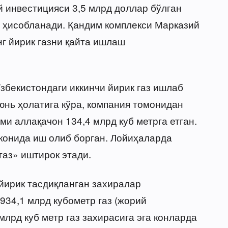
й инвестицияси 3,5 млрд доллар бўлган
 ҳисобланади. Қандим комплекси Марказий
нг йирик газни қайта ишлаш
збекистондаги иккинчи йирик газ ишлаб
юнь ҳолатига кўра, компания томонидан
ми аллақачон 134,4 млрд куб метрга етган.
 конида иш олиб борган. Лойиҳаларда
аз» иштирок этади.
г йирик тасдиқланган захиралар
934,1 млрд кубометр газ (жорий
млрд куб метр газ захирасига эга конларда