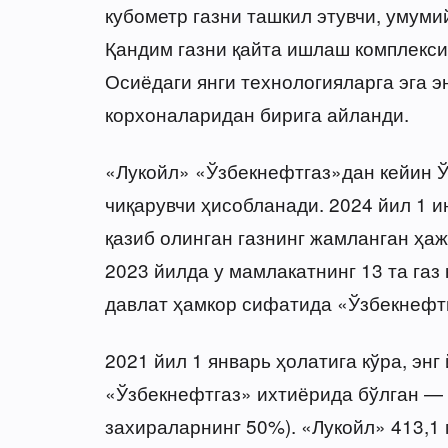
кубометр газни ташкил этувчи, умуми
Қандим газни қайта ишлаш комплекси
Осиёдаги янги технологияларга эга э
корхоналаридан бирига айланди.
«Лукойл» «Ўзбекнефтгаз»дан кейин Ў
чиқарувчи ҳисобланади. 2024 йил 1 и
қазиб олинган газнинг жамланган ҳаж
2023 йилда у мамлакатнинг 13 та газ
давлат ҳамкор сифатида «Ўзбекнефтг
2021 йил 1 январь ҳолатига кўра, эн
«Ўзбекнефтгаз» ихтиёрида бўлган — 
захираларнинг 50%). «Лукойл» 413,1 