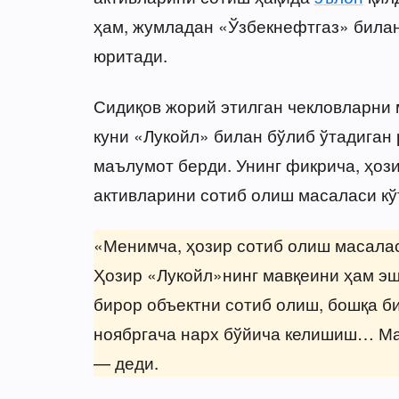
ҳам, жумладан «Ўзбекнефтгаз» била
юритади.
Сидиқов жорий этилган чекловларни 
куни «Лукойл» билан бўлиб ўтадиган
маълумот берди. Унинг фикрича, ҳоз
активларини сотиб олиш масаласи к
«Менимча, ҳозир сотиб олиш масала
Ҳозир «Лукойл»нинг мавқеини ҳам эш
бирор объектни сотиб олиш, бошқа би
ноябргача нарх бўйича келишиш… Мас
— деди.