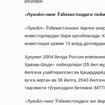
раҳбари.
«Лукойл»нинг Ўзбекистондаги лой
«Лукойл» Ўзбекистоннинг ёқилғи-энер
инвесторлардан бири ҳисобланади. 
инвестиция ҳажми 10 млрд долларда
Ҳукумат 2004 йилда Россия компания
Ҳавзак-Шоди» лойиҳалари (35 йил му
йилгача узайтирилган) ва Қашқадарё
кучга кирган ва 36 йилга, 2043 йилг
тақсимоти тўғрисидаги битимни (МТТ
«Лукойл»нинг Ўзбекистондаги энг йир