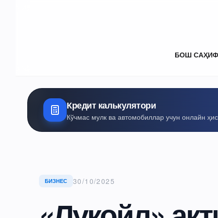
БОШ САҲИ
Кредит калькулятори
Кўчмас мулк ва автомобиллар учун онлайн ҳи
30/10/2025
БИЗНЕС
«Лукойл» акт