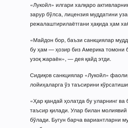
«Лукойл» илгари халқаро активларни
зарур бўлса, лицензия муддатини уз
режалаштирилаётгани ҳақида ҳам хаб
«Майдон бор, баъзи санкциялар мудд
бу ҳам — ҳозир биз Америка томони 
узоқ жараён», — дея қайд этди.
Сидиқов санкциялар «Лукойл» фаолия
лойиҳаларга ўз таъсирини кўрсатиши
«Ҳар қандай ҳолатда бу уларнинг ва
таъсир қилади. Улар билан молияви
бўлади. Бугун барча вариантларни м