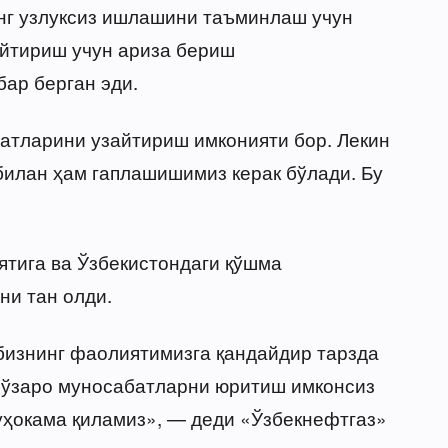
нг узлуксиз ишлашини таъминлаш учун
айтириш учун ариза бериш
ар берган эди.
атларини узайтириш имконияти бор. Лекин
билан ҳам гаплашишимиз керак бўлади. Бу
тига ва Ўзбекистондаги қўшма
ни тан олди.
 бизнинг фаолиятимизга қандайдир тарзда
й ўзаро муносабатларни юритиш имконсиз
уҳокама қиламиз», — деди «Ўзбекнефтгаз»