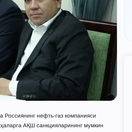
а Россиянинг нефть-газ компанияси
иҳаларга АҚШ санкцияларининг мумкин