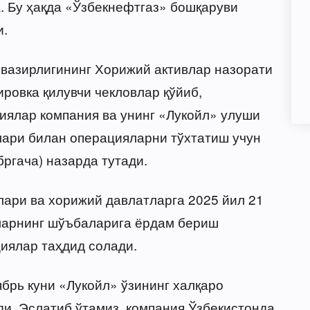
. Бу ҳақда «Ўзбекнефтгаз» бошқаруви
и.
 вазирлигининг Хорижий активлар назорати
ровка қилувчи чекловлар қўйиб,
иялар компания ва унинг «Лукойл» улуши
лари билан операцияларни тўхтатиш учун
бргача) назарда тутади.
ари ва хорижий давлатларга 2025 йил 21
уларнинг шўъбаларига ёрдам бериш
циялар таҳдид солади.
брь куни «Лукойл» ўзининг халқаро
и. Эслатиб ўтамиз, компания Ўзбекистонда