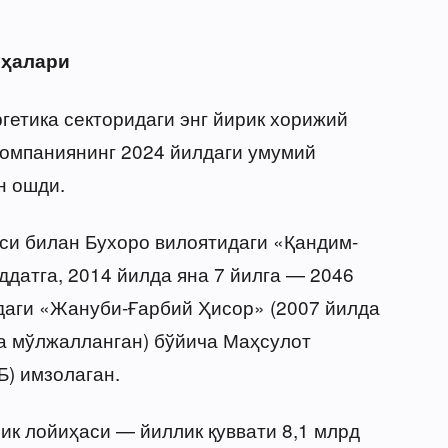
иҳалари
гетика секторидаги энг йирик хорижий
Компаниянинг 2024 йилдаги умумий
н ошди.
си билан Бухоро вилоятидаги «Қандим-
ддатга, 2014 йилда яна 7 йилга — 2046
даги «Жануби-Ғарбий Ҳисор» (2007 йилда
ача мўлжалланган) бўйича Маҳсулот
Б) имзолаган.
ик лойиҳаси — йиллик қуввати 8,1 млрд