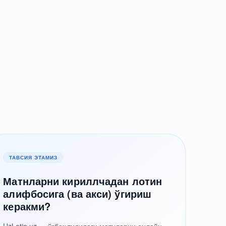
ТАВСИЯ ЭТАМИЗ
Матнларни кириллчадан лотин
алифбосига (ва акси) ўгириш
керакми?