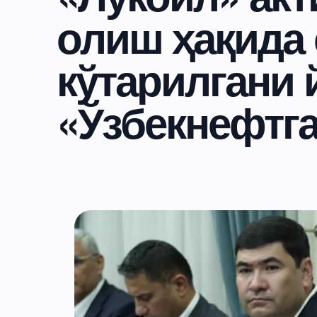
олиш ҳақида 
кўтарилгани 
«Ўзбекнефтга