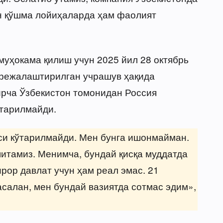
н қўшма лойиҳаларда ҳам фаолият
муҳокама қилиш учун 2025 йил 28 октябрь
 режалаштирилган учрашув ҳақида
ирча Ўзбекистон томонидан Россия
ўтарилмайди.
си кўтарилмайди. Мен бунга ишонмайман.
итамиз. Менимча, бундай қисқа муддатда
рор давлат учун ҳам реал эмас. 21
алан, мен бундай вазиятда сотмас эдим»,