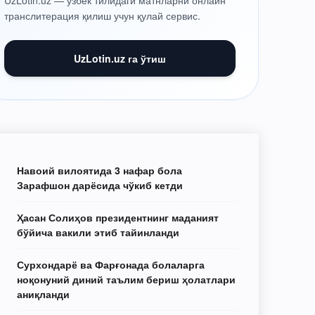
UzLotin.uz — ўзбек тилидаги матнларни онлайн
транслитерация қилиш учун қулай сервис.
UzLotin.uz га ўтиш
Навоий вилоятида 3 нафар бола
Зарафшон дарёсида чўкиб кетди
Ҳасан Солиҳов президентнинг маданият
бўйича вакили этиб тайинланди
Сурхондарё ва Фарғонада болаларга
ноқонуний диний таълим бериш ҳолатлари
аниқланди