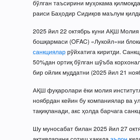
бўлган таъсирини муҳокама қилмоқда
раиси Баҳодир Сидиқов маълум қилд
2025 йил 22 октябрь куни АҚШ Молия
бошқармаси (OFAC) «Лукойл»ни блоки
санкциялар
рўйхатига киритди. Санкц
50%дан ортиқ бўлган шўъба корхона
бир ойлик муддатни (2025 йил 21 ноя
АҚШ фуқаролари ёки молия институтл
ноябрдан кейин бу компаниялар ва 
тақиқланади, акс ҳолда барчага санк
Шу муносабат билан 2025 йил 27 октя
активларини сотиш ҳақида
эълон
қилд