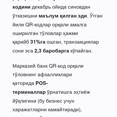
декабрь ойида синовдан
кодини
ўтказишни
. Ўтган
маълум қилган эди
йили QR-кодлар орқали амалга
оширилган тўловлар ҳажми
қарийб
ошган, транзакциялар
31%га
сони эса
кўпайган.
2,3 баробарга
Марказий банк QR-код орқали
тўловнинг афзалликлари
қаторида
POS-
ўрнатишга эҳтиёж
терминаллар
йўқлигини (бу бизнес учун
харажатларни камайтиради),