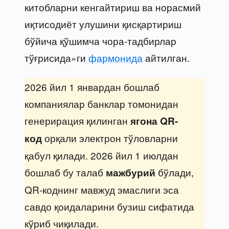
китобларни кенгайтириш ва норасмий
иқтисодиёт улушини қисқартириш
бўйича қўшимча чора-тадбирлар
тўғрисида»ги
фармонида
айтилган.
2026 йил 1 январдан бошлаб
компаниялар банклар томонидан
генерирация қилинган
ягона QR-
орқали электрон тўловларни
код
қабул қилади. 2026 йил 1 июлдан
бошлаб бу талаб
бўлади,
мажбурий
QR-коднинг мавжуд эмаслиги эса
савдо қоидаларини бузиш сифатида
кўриб чиқилади.