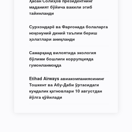
Ҳасан Солиҳов президентнинг
маданият бўйича вакили этиб
тайинланди
Сурхондарё ва Фарғонада болаларга
ноқонуний диний таълим бериш
ҳолатлари аниқланди
Самарқанд вилоятида экология
бўлими бошлиғи коррупцияда
гумонланмоқда
Etihad Airways авиакомпаниясининг
Тошкент ва Абу-Даби ўртасидаги
кундалик қатновлари 10 августдан
йўлга қўйилади