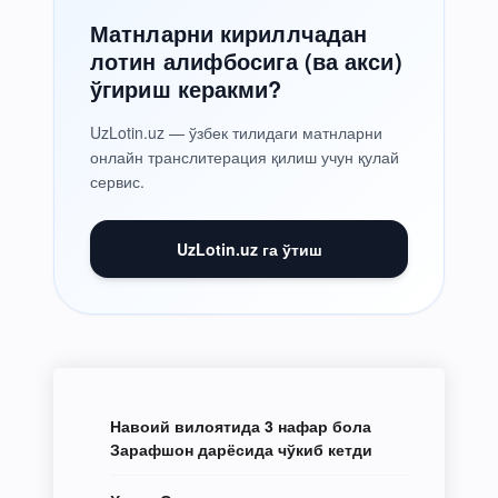
Матнларни кириллчадан
лотин алифбосига (ва акси)
ўгириш керакми?
UzLotin.uz — ўзбек тилидаги матнларни
онлайн транслитерация қилиш учун қулай
сервис.
UzLotin.uz га ўтиш
Навоий вилоятида 3 нафар бола
Зарафшон дарёсида чўкиб кетди