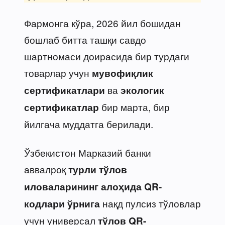
Фармонга кўра, 2026 йил бошидан
бошлаб битта ташқи савдо
шартномаси доирасида бир турдаги
товарлар учун
мувофиқлик
ва
сертификатлари
экологик
бир марта, бир
сертификатлар
йилгача муддатга берилади.
Ўзбекистон Марказий банки
аввалроқ
турли тўлов
иловаларининг алоҳида QR-
нақд пулсиз тўловлар
кодлари ўрнига
учун универсал
тўлов QR-