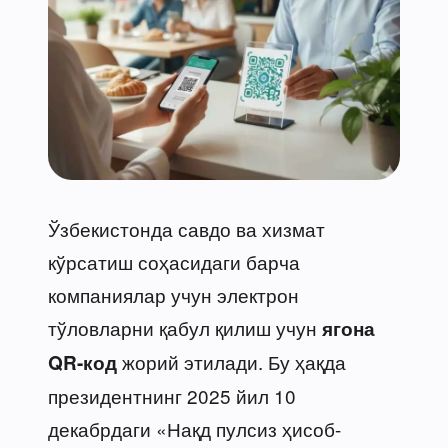
Ўзбекистонда савдо ва хизмат
кўрсатиш соҳасидаги барча
компаниялар учун электрон
тўловларни қабул қилиш учун
ягона
жорий этилади. Бу ҳақда
QR-код
президентнинг 2025 йил 10
декабрдаги «Нақд пулсиз ҳисоб-