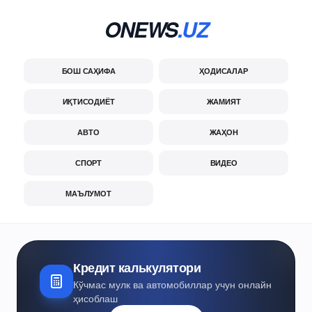
ONEWS
.UZ
БОШ САҲИФА
ҲОДИСАЛАР
ИҚТИСОДИЁТ
ЖАМИЯТ
АВТО
ЖАҲОН
СПОРТ
ВИДЕО
МАЪЛУМОТ
Кредит калькулятори
Кўчмас мулк ва автомобиллар учун онлайн
ҳисоблаш