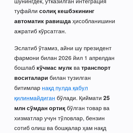
шунингдек, ўтказилган интеграция
туфайли
солиқ кешбэкининг
ҳисобланишини
автоматик равишда
ажратиб кўрсатган.
Эслатиб ўтамиз, айни шу президент
фармони билан 2026 йил 1 апрелдан
бошлаб
ва
кўчмас мулк
транспорт
билан тузилган
воситалари
битимлар
нақд пулда қабул
қилинмайдиган
бўлади. Қиймати
25
бўлган товар ва
млн сўмдан ортиқ
хизматлар учун тўловлар, бензин
сотиб олиш ва бошқалар ҳам нақд