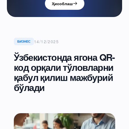
Ҳисоблаш
14/12/2025
БИЗНЕС
Ўзбекистонда ягона QR-
код орқали тўловларни
қабул қилиш мажбурий
бўлади