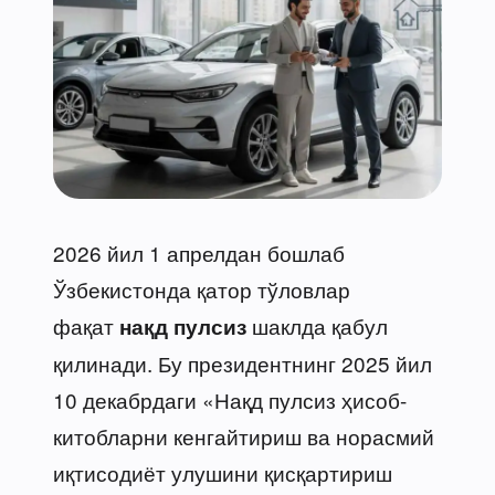
2026 йил 1 апрелдан бошлаб
Ўзбекистонда қатор тўловлар
фақат
шаклда қабул
нақд пулсиз
қилинади. Бу президентнинг 2025 йил
10 декабрдаги «Нақд пулсиз ҳисоб-
китобларни кенгайтириш ва норасмий
иқтисодиёт улушини қисқартириш