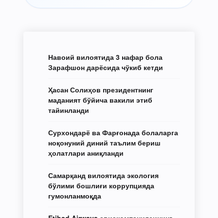
Навоий вилоятида 3 нафар бола
Зарафшон дарёсида чўкиб кетди
Ҳасан Солиҳов президентнинг
маданият бўйича вакили этиб
тайинланди
Сурхондарё ва Фарғонада болаларга
ноқонуний диний таълим бериш
ҳолатлари аниқланди
Самарқанд вилоятида экология
бўлими бошлиғи коррупцияда
гумонланмоқда
Etihad Airways авиакомпаниясининг