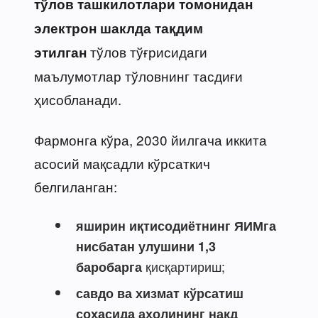
тўлов ташкилотлари томонидан
электрон шаклда тақдим
тўлов тўғрисидаги
этилган
маълумотлар тўловнинг тасдиғи
ҳисобланади.
Фармонга кўра, 2030 йилгача иккита
асосий мақсадли кўрсаткич
белгиланган:
яширин иқтисодиётнинг ЯИМга
нисбатан улушини 1,3
қисқартириш;
баробарга
савдо ва хизмат кўрсатиш
соҳасида аҳолининг нақд