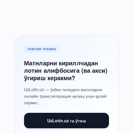
ТАВСИЯ ЭТАМИЗ
Матнларни кириллчадан
лотин алифбосига (ва акси)
ўгириш керакми?
UzLotin.uz — ўзбек тилидаги матнларни
онлайн транслитерация қилиш учун қулай
сервис.
UzLotin.uz га ўтиш