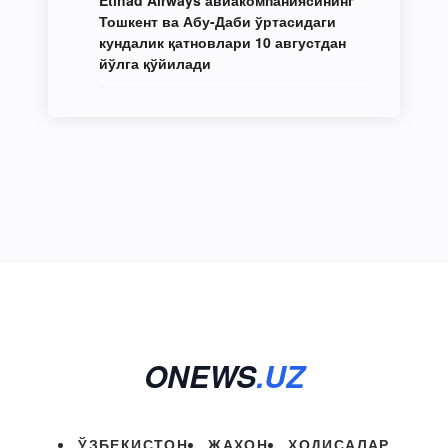
Тошкент ва Абу-Даби ўртасидаги
кундалик қатновлари 10 августдан
йўлга қўйилади
ONEWS
.UZ
ЎЗБЕКИСТОН
ЖАҲОН
ҲОДИСАЛАР