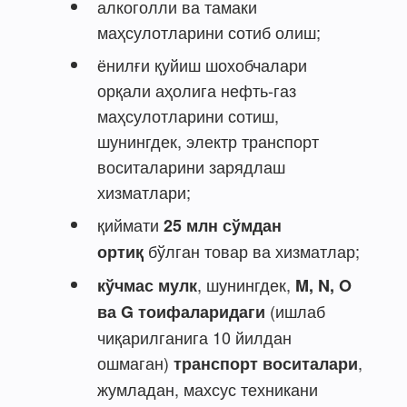
алкоголли ва тамаки
маҳсулотларини сотиб олиш;
ёнилғи қуйиш шохобчалари
орқали аҳолига нефть-газ
маҳсулотларини сотиш,
шунингдек, электр транспорт
воситаларини зарядлаш
хизматлари;
қиймати
25 млн сўмдан
бўлган товар ва хизматлар;
ортиқ
, шунингдек,
кўчмас мулк
M, N, O
(ишлаб
ва G тоифаларидаги
чиқарилганига 10 йилдан
ошмаган)
,
транспорт воситалари
жумладан, махсус техникани