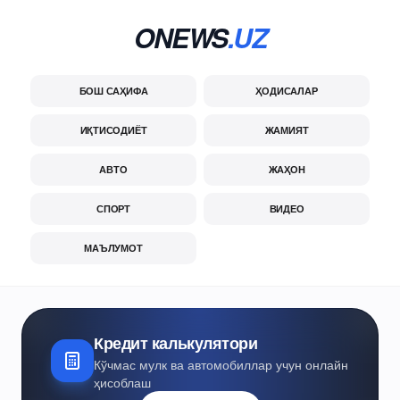
ONEWS
.UZ
БОШ САҲИФА
ҲОДИСАЛАР
ИҚТИСОДИЁТ
ЖАМИЯТ
АВТО
ЖАҲОН
СПОРТ
ВИДЕО
МАЪЛУМОТ
Кредит калькулятори
Кўчмас мулк ва автомобиллар учун онлайн
ҳисоблаш