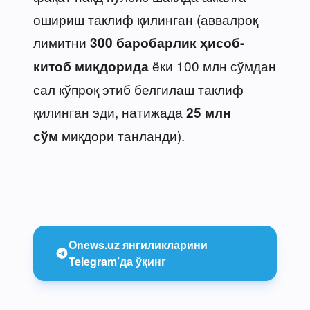
ошириш таклиф қилинган (аввалроқ
лимитни
300 баробарлик ҳисоб-
ёки 100 млн сўмдан
китоб миқдорида
сал кўпроқ этиб белгилаш таклиф
қилинган эди, натижада
25 млн
миқдори танланди).
сўм
Onews.uz янгиликларини
Telegram’да ўқинг