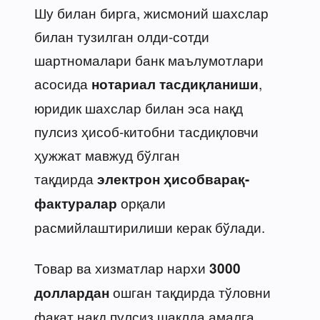
Шу билан бирга, жисмоний шахслар
билан тузилган олди-сотди
шартномалари банк маълумотлари
асосида
,
нотариал тасдиқланиши
юридик шахслар билан эса нақд
пулсиз ҳисоб-китобни тасдиқловчи
ҳужжат мавжуд бўлган
тақдирда
электрон ҳисобварақ-
орқали
фактуралар
расмийлаштирилиши керак бўлади.
Товар ва хизматлар нархи
3000
ошган тақдирда тўловни
доллардан
фақат нақд пулсиз шаклда амалга