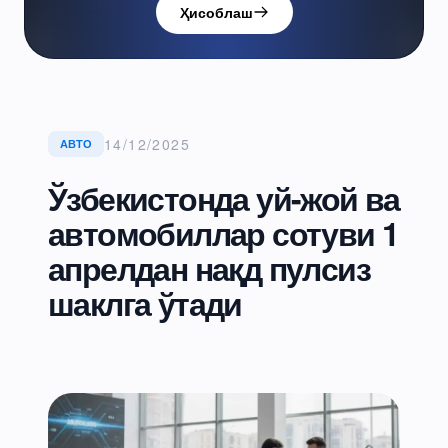
Ҳисоблаш
14/12/2025
АВТО
Ўзбекистонда уй-жой ва
автомобиллар сотуви 1
апрелдан нақд пулсиз
шаклга ўтади