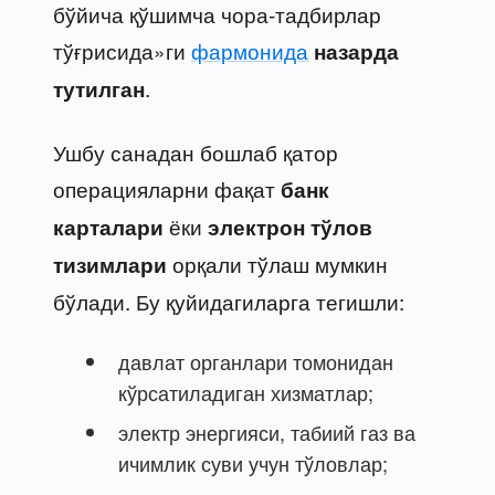
бўйича қўшимча чора-тадбирлар
тўғрисида»ги
фармонида
назарда
.
тутилган
Ушбу санадан бошлаб қатор
операцияларни фақат
банк
ёки
карталари
электрон тўлов
орқали тўлаш мумкин
тизимлари
бўлади. Бу қуйидагиларга тегишли:
давлат органлари томонидан
кўрсатиладиган хизматлар;
электр энергияси, табиий газ ва
ичимлик суви учун тўловлар;