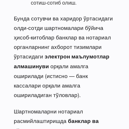
сотиш-сотиб олиш.
Бунда сотувчи ва харидор ўртасидаги
олди-сотди шартномалари бўйича
ҳисоб-китоблар банклар ва нотариал
органларнинг ахборот тизимлари
ўртасидаги
электрон маълумотлар
орқали амалга
алмашинуви
оширилади (истисно — банк
кассалари орқали амалга
ошириладиган тўловлар).
Шартномаларни нотариал
расмийлаштиришда
банклар ва