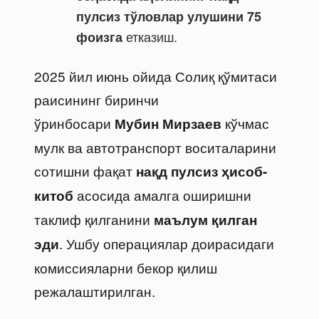
пулсиз тўловлар улушини 75
етказиш.
фоизга
2025 йил июнь ойида Солиқ қўмитаси
раисининг биринчи
ўринбосари
кўчмас
Мубин Мирзаев
мулк ва автотранспорт воситаларини
сотишни фақат
нақд пулсиз ҳисоб-
асосида амалга оширишни
китоб
таклиф қилганини
маълум қилган
. Ушбу операциялар доирасидаги
эди
комиссияларни бекор қилиш
режалаштирилган.