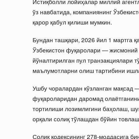
Истиқболли лойиҳалар миллий агентл
ўз навбатида, компаниянинг Ўзбекис
қарор қабул қилиши мумкин.
Бундан ташқари, 2026 йил 1 мартга 
Ўзбекистон фуқаролари — жисмоний
йўналтирилган пул транзакциялари т
маълумотларни олиш тартибини ишл
Ушбу чоралардан кўзланган мақсад 
фуқароларидан даромад олаётганини
тортилиши лозимлигини баҳолаш, шу
орқали солиқ тўлашдан бўйин товлаш
Солиқ кодексининг 278-моддасига би