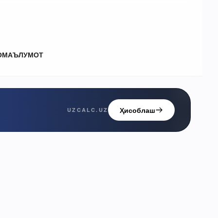
О
МАЪЛУМОТ
Ҳисоблаш
UZCALC.UZ