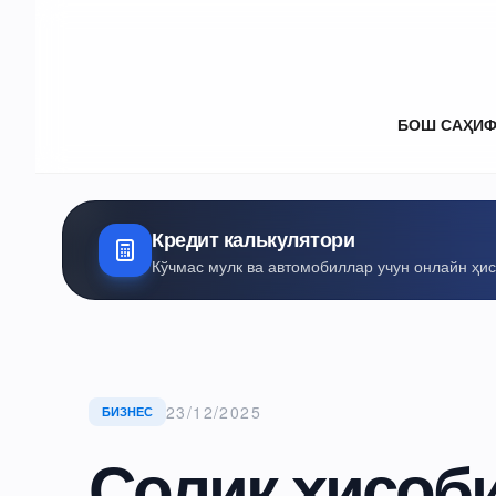
БОШ САҲИ
Кредит калькулятори
Кўчмас мулк ва автомобиллар учун онлайн ҳи
23/12/2025
БИЗНЕС
Солиқ ҳисоби