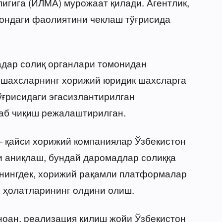
игига (ИЛМА) мурожаат қилади. Агентлик,
тондаги фаолиятини чеклаш тўғрисида
қадар солиқ органлари томонидан
 шахсларнинг хорижий юридик шахсларга
ўғрисидаги эгасизлантирилган
аб чиқиш режалаштирилган.
— қайси хорижий компаниялар Ўзбекистон
 аниқлаш, бундай даромадлар солиққа
нингдек, хорижий рақамли платформалар
 ҳолатларининг олдини олиш.
ноан, реализация қилиш жойи Ўзбекистон