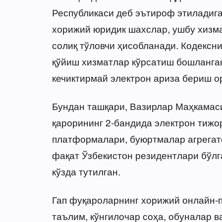
Республикаси деб эътироф этиладига
хорижий юридик шахслар, ушбу хизм
солиқ тўловчи ҳисобланади. Кодексни
қўйиш хизматлар кўрсатиш бошланган
кечиктирмай электрон ариза бериш о
Бундан ташқари, Вазирлар Маҳкамаси
қарорининг 2-бандида электрон тижо
платформалари, буюртмалар агрегат
фақат Ўзбекистон резидентлари бўл
кўзда тутилган.
Гап фуқароларнинг хорижий онлайн
таълим, кўнгилочар соҳа, обуналар в