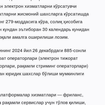
н электрон хизматларни кўрсатувчи
атларни жисмоний шахсларга кўрсатишда
нг 279-моддасига кўра, солиқ ҳисобига
 кундан эътиборан 30 календарь кунидан
рқали амалга оширилиши лозим.
нинг 2024 йил 26 декабрдаги 885-сонли
рат операторлари (электрон тижорат
орлари, рақамли стриминг операторлари)
ган юридик шахслар бўлиши мумкинлиги
-платформалар хизматлари — фриланс,
а рақамли сервислар учун тўлов қилиши,