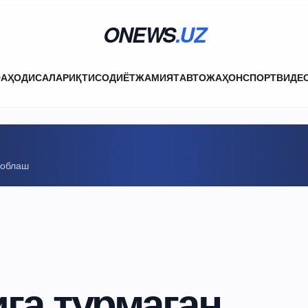
ONEWS
.UZ
ФА
ҲОДИСАЛАР
ИҚТИСОДИЁТ
ЖАМИЯТ
АВТО
ЖАҲОН
СПОРТ
ВИДЕ
соблаш
га турмаган