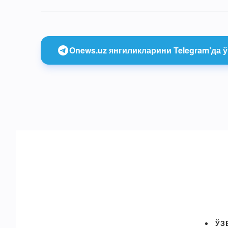
Onews.uz янгиликларини Telegram’да ў
ЎЗ