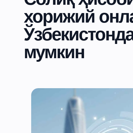
хорижий онл
Ўзбекистонд
мумкин