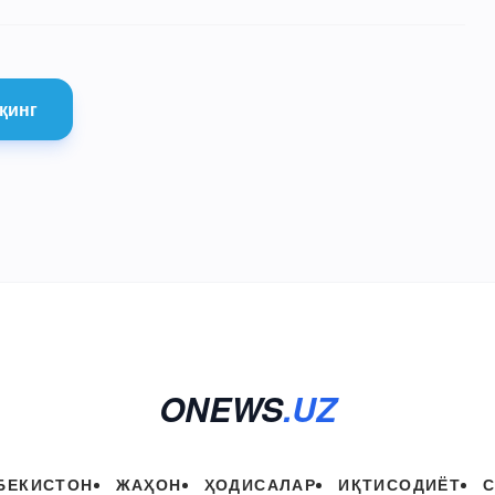
қинг
ONEWS
.UZ
БЕКИСТОН
ЖАҲОН
ҲОДИСАЛАР
ИҚТИСОДИЁТ