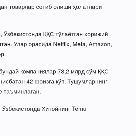
дан товарлар сотиб олиши ҳолатлари
, Ўзбекистонда ҚҚС тўлаётган хорижий
ган. Улар орасида Netflix, Meta, Amazon,
р.
бундай компаниялар 78,2 млрд сўм ҚҚС
 нисбатан 42 фоизга кўп. Тушумларнинг
e таъминлаган.
н Ўзбекистонда Хитойнинг Temu