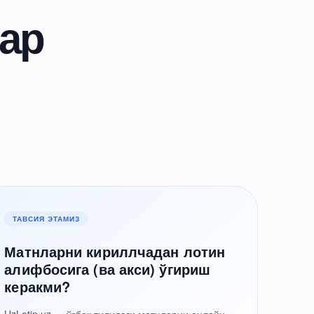
ар
ТАВСИЯ ЭТАМИЗ
Матнларни кириллчадан лотин
алифбосига (ва акси) ўгириш
керакми?