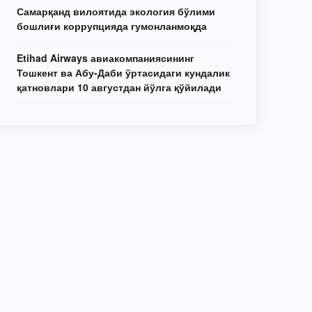
Самарқанд вилоятида экология бўлими
бошлиғи коррупцияда гумонланмоқда
Etihad Airways авиакомпаниясининг
Тошкент ва Абу-Даби ўртасидаги кундалик
қатновлари 10 августдан йўлга қўйилади