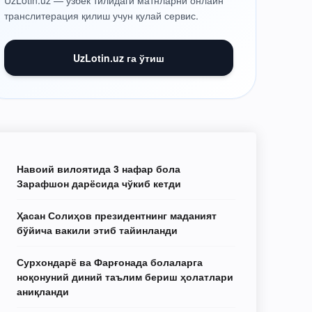
UzLotin.uz — ўзбек тилидаги матнларни онлайн
транслитерация қилиш учун қулай сервис.
UzLotin.uz га ўтиш
Навоий вилоятида 3 нафар бола
Зарафшон дарёсида чўкиб кетди
Ҳасан Солиҳов президентнинг маданият
бўйича вакили этиб тайинланди
Сурхондарё ва Фарғонада болаларга
ноқонуний диний таълим бериш ҳолатлари
аниқланди