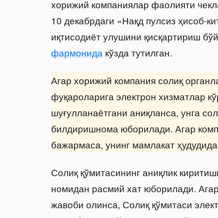
хорижий компаниялар фаолияти чекл
10 декабрдаги «Нақд пулсиз ҳисоб-к
иқтисодиёт улушини қисқартириш бўй
фармонида
кўзда тутилган.
Агар хорижий компания солиқ органл
фуқароларига электрон хизматлар кў
шуғулланаётгани аниқланса, унга со
билдиришнома юборилади. Агар комп
бажармаса, унинг мамлакат ҳудудида
Солиқ қўмитасининг аниқлик киритиш
номидан расмий хат юборилади. Агар
жавоби олинса, Солиқ қўмитаси элек