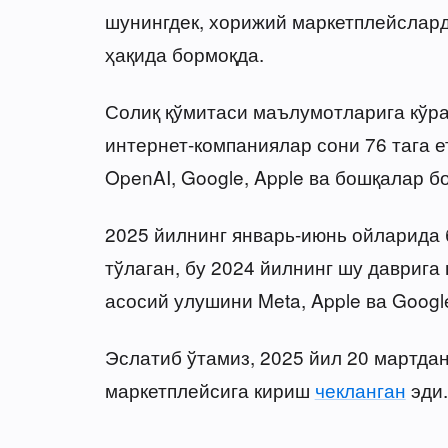
шунингдек, хорижий маркетплейслар
ҳақида бормоқда.
Солиқ қўмитаси маълумотларига кўра
интернет-компаниялар сони 76 тага ет
OpenAI, Google, Apple ва бошқалар бо
2025 йилнинг январь-июнь ойларида 
тўлаган, бу 2024 йилнинг шу даврига
асосий улушини Meta, Apple ва Googl
Эслатиб ўтамиз, 2025 йил 20 мартда
маркетплейсига кириш
чекланган
эди.