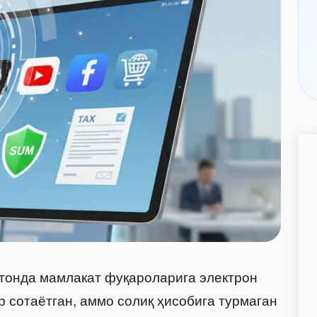
стонда мамлакат фуқароларига электрон
р сотаётган, аммо солиқ ҳисобига турмаган