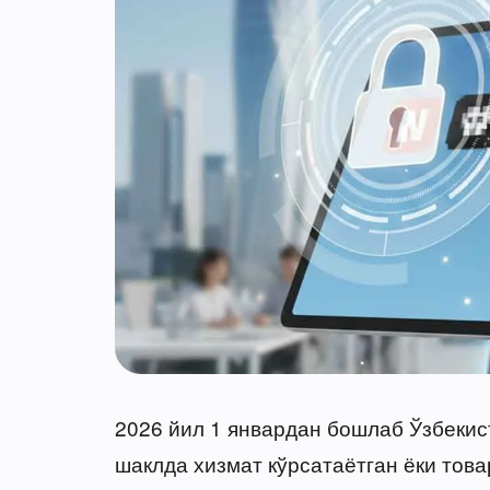
2026 йил 1 январдан бошлаб Ўзбеки
шаклда хизмат кўрсатаётган ёки това