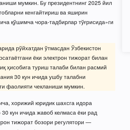
аниши мумкин. Бу президентнинг 2025 йил
итобларни кенгайтириш ва яширин
ича қўшимча чора-тадбирлар тўғрисида»ги
арида рўйхатдан ўтмасдан Ўзбекистон
рсатаётгани ёки электрон тижорат билан
лиқ ҳисобига туриш талаби билан расмий
ания 30 кун ичида ушбу талабни
ги фаолияти чекланиши мумкин.
ича, хорижий юридик шахсга идора
 30 кун ичида жавоб келмаса ёки рад
трон тижорат бозори регулятори —