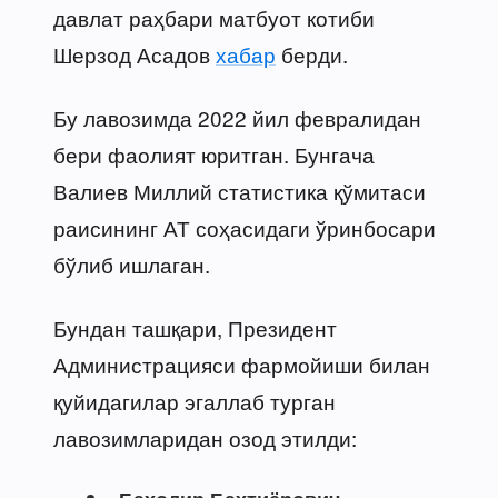
давлат раҳбари матбуот котиби
Шерзод Асадов
хабар
берди.
Бу лавозимда 2022 йил февралидан
бери фаолият юритган. Бунгача
Валиев Миллий статистика қўмитаси
раисининг АТ соҳасидаги ўринбосари
бўлиб ишлаган.
Бундан ташқари, Президент
Администрацияси фармойиши билан
қуйидагилар эгаллаб турган
лавозимларидан озод этилди: