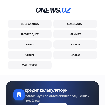
ONEWS
.UZ
БОШ САҲИФА
ҲОДИСАЛАР
ИҚТИСОДИЁТ
ЖАМИЯТ
АВТО
ЖАҲОН
СПОРТ
ВИДЕО
МАЪЛУМОТ
Кредит калькулятори
Кўчмас мулк ва автомобиллар учун онлайн
ҳисоблаш