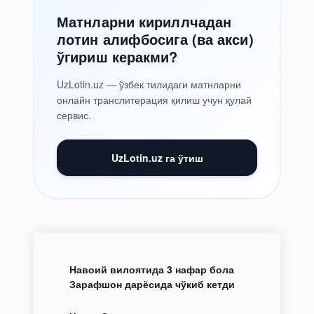
Матнларни кириллчадан
лотин алифбосига (ва акси)
ўгириш керакми?
UzLotin.uz — ўзбек тилидаги матнларни
онлайн транслитерация қилиш учун қулай
сервис.
UzLotin.uz га ўтиш
Навоий вилоятида 3 нафар бола
Зарафшон дарёсида чўкиб кетди