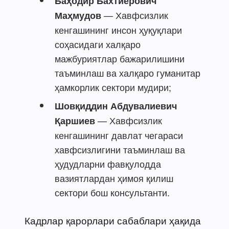
Баҳодир Бахтиёрович
— Хавфсизлик
Маҳмудов
кенгашининг инсон ҳуқуқлари
соҳасидаги халқаро
мажбуриятлар бажарилишини
таъминлаш ва халқаро гуманитар
ҳамкорлик сектори мудири;
Шовқиддин Абдувалиевич
— Хавфсизлик
Қаршиев
кенгашининг давлат чегараси
хавфсизлигини таъминлаш ва
ҳудудларни фавқулодда
вазиятлардан ҳимоя қилиш
сектори бош консультанти.
Кадрлар қарорлари сабаблари ҳақида