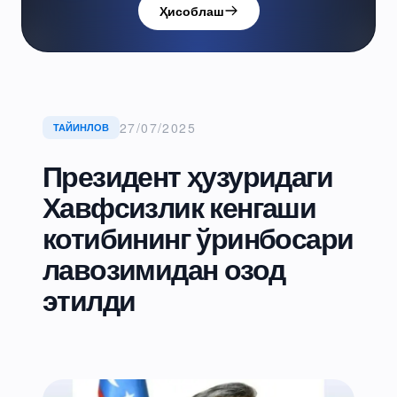
Ҳисоблаш
27/07/2025
ТАЙИНЛОВ
Президент ҳузуридаги
Хавфсизлик кенгаши
котибининг ўринбосари
лавозимидан озод
этилди