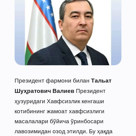
Президент фармони билан
Тальат
Президент
Шуҳратович Валиев
ҳузуридаги Хавфсизлик кенгаши
котибининг жамоат хавфсизлиги
масалалари бўйича ўринбосари
лавозимидан озод этилди. Бу ҳақда