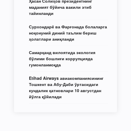
Ҳасан Солиҳов президентнинг
маданият бўйича вакили этиб
тайинланди
Сурхондарё ва Фарғонада болаларга
ноқонуний диний таълим бериш
ҳолатлари аниқланди
Самарқанд вилоятида экология
бўлими бошлиғи коррупцияда
гумонланмоқда
Etihad Airways авиакомпаниясининг
Тошкент ва Абу-Даби ўртасидаги
кундалик қатновлари 10 августдан
йўлга қўйилади