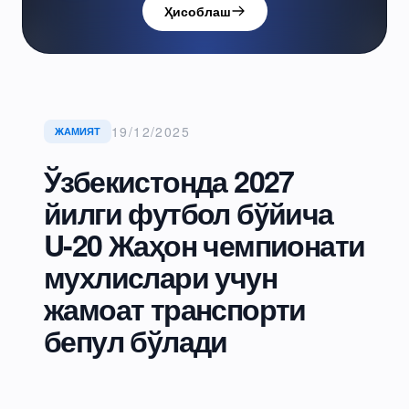
Ҳисоблаш
19/12/2025
ЖАМИЯТ
Ўзбекистонда 2027
йилги футбол бўйича
U-20 Жаҳон чемпионати
мухлислари учун
жамоат транспорти
бепул бўлади