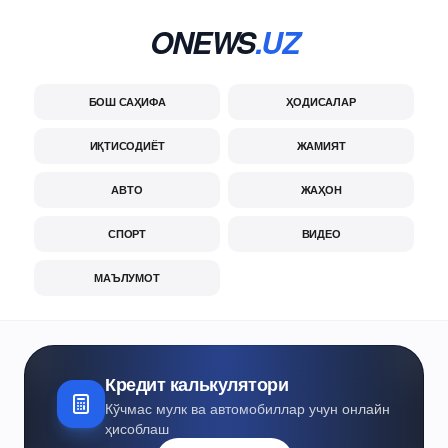
ONEWS
.UZ
БОШ САҲИФА
ҲОДИСАЛАР
ИҚТИСОДИЁТ
ЖАМИЯТ
АВТО
ЖАҲОН
СПОРТ
ВИДЕО
МАЪЛУМОТ
Кредит калькулятори
Кўчмас мулк ва автомобиллар учун онлайн
ҳисоблаш