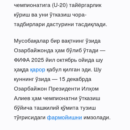
чемпионатига (U-20) тайёргарлик
кўриш ва уни ўтказиш чора-
тадбирлари дастурини тасдиқлади.
Мусобақалар бир вақтнинг ўзида
Озарбайжонда ҳам бўлиб ўтади —
ФИФА 2025 йил октябрь ойида шу
ҳақда
қарор
қабул қилган эди. Шу
куннинг ўзида — 15 декабрда
Озарбайжон Президенти Илҳом
Алиев ҳам чемпионатни ўтказиш
бўйича ташкилий қўмита тузиш
тўғрисидаги
фармойишни
имзолади.