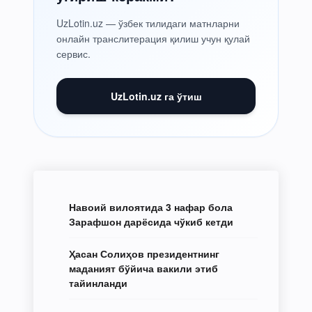
UzLotin.uz — ўзбек тилидаги матнларни
онлайн транслитерация қилиш учун қулай
сервис.
UzLotin.uz га ўтиш
Навоий вилоятида 3 нафар бола
Зарафшон дарёсида чўкиб кетди
Ҳасан Солиҳов президентнинг
маданият бўйича вакили этиб
тайинланди