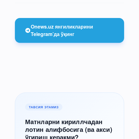
Onews.uz янгиликларини
Telegram’да ўқинг
ТАВСИЯ ЭТАМИЗ
Матнларни кириллчадан
лотин алифбосига (ва акси)
ўгириш керакми?