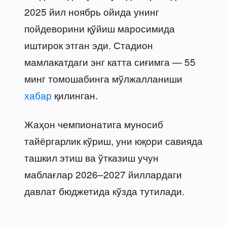
2025 йил ноябрь ойида унинг
пойдеворини қўйиш маросимида
иштирок этган эди. Стадион
мамлакатдаги энг катта сиғимга — 55
минг томошабинга мўлжалланиши
хабар
қилинган.
Жаҳон чемпионатига муносиб
тайёргарлик кўриш, уни юқори савияда
ташкил этиш ва ўтказиш учун
маблағлар 2026–2027 йиллардаги
давлат бюджетида кўзда тутилади.