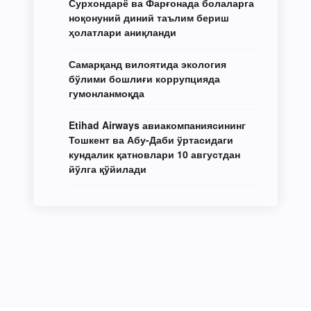
Сурхондарё ва Фарғонада болаларга
ноқонуний диний таълим бериш
ҳолатлари аниқланди
Самарқанд вилоятида экология
бўлими бошлиғи коррупцияда
гумонланмоқда
Etihad Airways авиакомпаниясининг
Тошкент ва Абу-Даби ўртасидаги
кундалик қатновлари 10 августдан
йўлга қўйилади