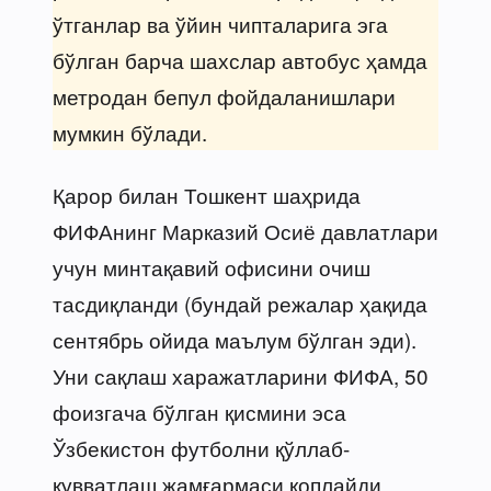
ўтганлар ва ўйин чипталарига эга
бўлган барча шахслар автобус ҳамда
метродан бепул фойдаланишлари
мумкин бўлади.
Қарор билан Тошкент шаҳрида
ФИФАнинг Марказий Осиё давлатлари
учун минтақавий офисини очиш
тасдиқланди (бундай режалар ҳақида
сентябрь ойида маълум бўлган эди).
Уни сақлаш харажатларини ФИФА, 50
фоизгача бўлган қисмини эса
Ўзбекистон футболни қўллаб-
қувватлаш жамғармаси қоплайди.