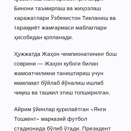
Бинони таъмирлаш ва жиҳозлаш
харажатлари Ўзбекистон Тикланиш ва
тараққиёт жамғармаси маблағлари
ҳисобидан қопланади.
Ҳужжатда Жаҳон чемпионатининг бош
соврини — Жаҳон кубоги билан
жамоатчиликни таништириш учун
мамлакат бўйлаб йўналиш ишлаб
чиқиш ва ташкил этиш топширилган.
Айрим ўйинлар қурилаётган «Янги
Тошкент» марказий футбол
стадионида бўлиб ўтади. Президент