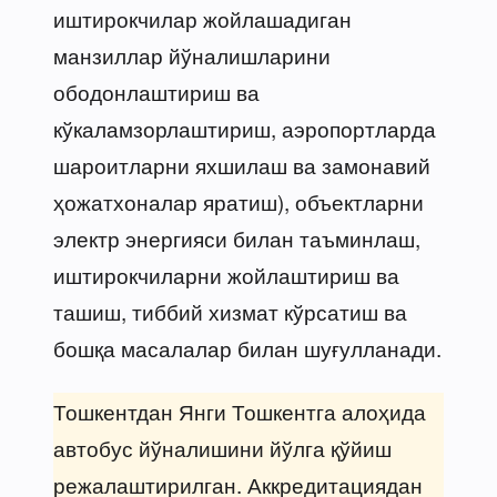
иштирокчилар жойлашадиган
манзиллар йўналишларини
ободонлаштириш ва
кўкаламзорлаштириш, аэропортларда
шароитларни яхшилаш ва замонавий
ҳожатхоналар яратиш), объектларни
электр энергияси билан таъминлаш,
иштирокчиларни жойлаштириш ва
ташиш, тиббий хизмат кўрсатиш ва
бошқа масалалар билан шуғулланади.
Тошкентдан Янги Тошкентга алоҳида
автобус йўналишини йўлга қўйиш
режалаштирилган. Аккредитациядан