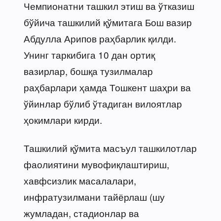
Чемпионатни ташкил этиш ва ўтказиш
бўйича ташкилий қўмитага Бош вазир
Абдулла Арипов раҳбарлик қилди.
Унинг таркибига 10 дан ортиқ
вазирлар, бошқа тузилмалар
раҳбарлари ҳамда Тошкент шаҳри ва
ўйинлар бўлиб ўтадиган вилоятлар
ҳокимлари кирди.
Ташкилий қўмита масъул ташкилотлар
фаолиятини мувофиқлаштириш,
хавфсизлик масалалари,
инфратузилмани тайёрлаш (шу
жумладан, стадионлар ва