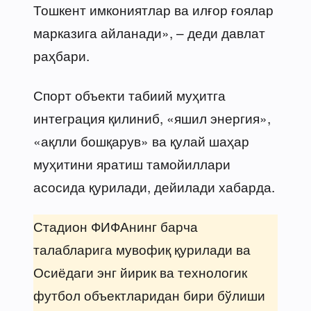
Тошкент имкониятлар ва илғор ғоялар
марказига айланади», – деди давлат
раҳбари.
Спорт объекти табиий муҳитга
интеграция қилиниб, «яшил энергия»,
«ақлли бошқарув» ва қулай шаҳар
муҳитини яратиш тамойиллари
асосида қурилади, дейилади хабарда.
Стадион ФИФАнинг барча
талабларига мувофиқ қурилади ва
Осиёдаги энг йирик ва технологик
футбол объектларидан бири бўлиши