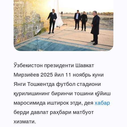
Ўзбекистон президенти Шавкат
Мирзиёев 2025 йил 11 ноябрь куни
Янги Тошкентда футбол стадиони
қурилишининг биринчи тошини қўйиш
маросимида иштирок этди, дея
хабар
берди давлат раҳбари матбуот
хизмати.