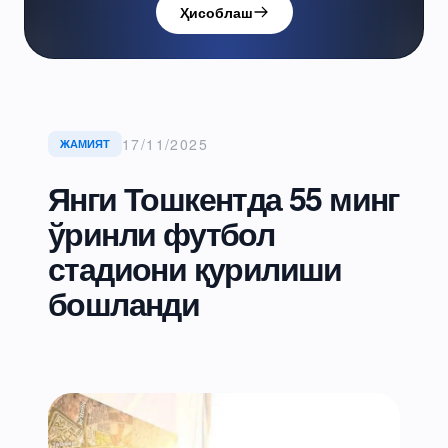
Ҳисоблаш
17/11/2025
ЖАМИЯТ
Янги Тошкентда 55 минг
ўринли футбол
стадиони қурилиши
бошланди