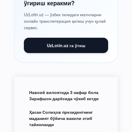
ўгириш керакми?
UzLotin.uz — ўзбек тилидаги матнларни
онлайн транслитерация қилиш учун қулай
сервис.
UzLotin.uz га ўтиш
Навоий вилоятида 3 нафар бола
Зарафшон дарёсида чўкиб кетди
Ҳасан Солиҳов президентнинг
маданият бўйича вакили этиб
тайинланди