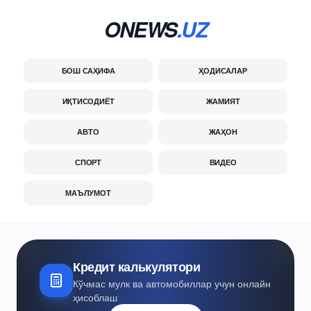
ONEWS
.UZ
БОШ САҲИФА
ҲОДИСАЛАР
ИҚТИСОДИЁТ
ЖАМИЯТ
АВТО
ЖАҲОН
СПОРТ
ВИДЕО
МАЪЛУМОТ
Кредит калькулятори
Кўчмас мулк ва автомобиллар учун онлайн
ҳисоблаш