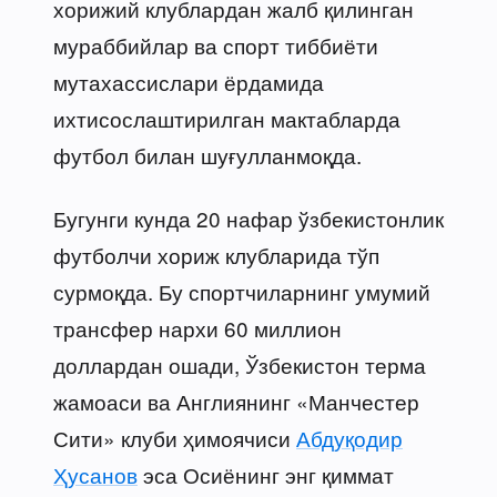
хорижий клублардан жалб қилинган
мураббийлар ва спорт тиббиёти
мутахассислари ёрдамида
ихтисослаштирилган мактабларда
футбол билан шуғулланмоқда.
Бугунги кунда 20 нафар ўзбекистонлик
футболчи хориж клубларида тўп
сурмоқда. Бу спортчиларнинг умумий
трансфер нархи 60 миллион
доллардан ошади, Ўзбекистон терма
жамоаси ва Англиянинг «Манчестер
Сити» клуби ҳимоячиси
Абдуқодир
Ҳусанов
эса Осиёнинг энг қиммат