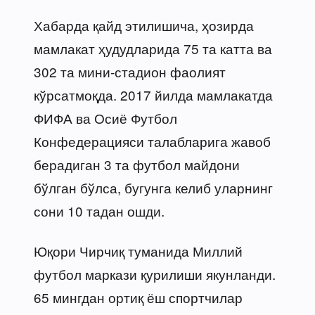
Хабарда қайд этилишича, ҳозирда
мамлакат ҳудудларида 75 та катта ва
302 та мини-стадион фаолият
кўрсатмоқда. 2017 йилда мамлакатда
ФИФА ва Осиё Футбол
Конфедерацияси талабларига жавоб
берадиган 3 та футбол майдони
бўлган бўлса, бугунга келиб уларнинг
сони 10 тадан ошди.
Юқори Чирчиқ туманида Миллий
футбол маркази қурилиши якунланди.
65 мингдан ортиқ ёш спортчилар