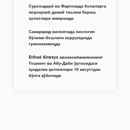
Сурхондарё ва Фарғонада болаларга
ноқонуний диний таълим бериш
ҳолатлари аниқланди
Самарқанд вилоятида экология
бўлими бошлиғи коррупцияда
гумонланмоқда
Etihad Airways авиакомпаниясининг
Тошкент ва Абу-Даби ўртасидаги
кундалик қатновлари 10 августдан
йўлга қўйилади