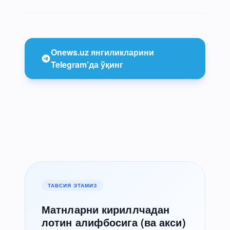
Onews.uz янгиликларини
Telegram’да ўқинг
ТАВСИЯ ЭТАМИЗ
Матнларни кириллчадан
лотин алифбосига (ва акси)