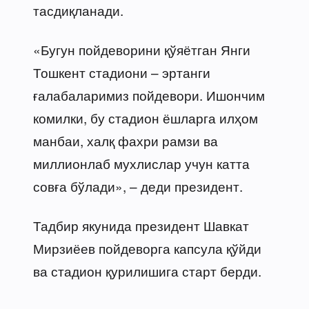
тасдиқланади.
«Бугун пойдеворини қўяётган Янги
Тошкент стадиони – эртанги
ғалабаларимиз пойдевори. Ишончим
комилки, бу стадион ёшларга илҳом
манбаи, халқ фахри рамзи ва
миллионлаб мухлислар учун катта
совға бўлади», – деди президент.
Тадбир якунида президент Шавкат
Мирзиёев пойдеворга капсула қўйди
ва стадион қурилишига старт берди.