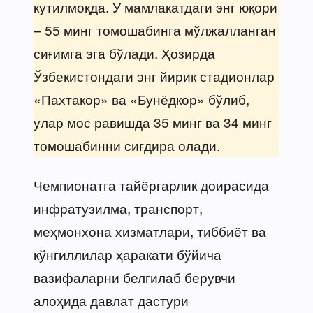
кутилмоқда. У мамлакатдаги энг юқори
– 55 минг томошабинга мўлжалланган
сиғимга эга бўлади. Ҳозирда
Ўзбекистондаги энг йирик стадионлар
«Пахтакор» ва «Бунёдкор» бўлиб,
улар мос равишда 35 минг ва 34 минг
томошабинни сиғдира олади.
Чемпионатга тайёргарлик доирасида
инфратузилма, транспорт,
меҳмонхона хизматлари, тиббиёт ва
кўнгиллилар ҳаракати бўйича
вазифаларни белгилаб берувчи
алоҳида давлат дастури