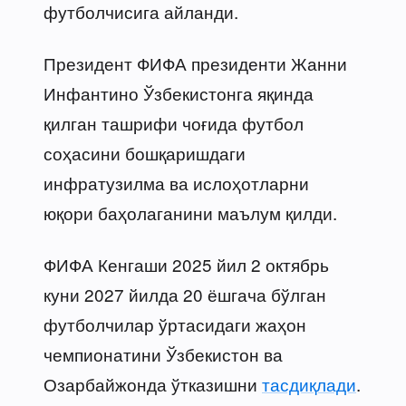
футболчисига айланди.
Президент ФИФА президенти Жанни
Инфантино Ўзбекистонга яқинда
қилган ташрифи чоғида футбол
соҳасини бошқаришдаги
инфратузилма ва ислоҳотларни
юқори баҳолаганини маълум қилди.
ФИФА Кенгаши 2025 йил 2 октябрь
куни 2027 йилда 20 ёшгача бўлган
футболчилар ўртасидаги жаҳон
чемпионатини Ўзбекистон ва
Озарбайжонда ўтказишни
тасдиқлади
.