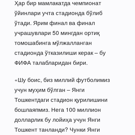
Ҳар бир мамлакатда чемпионат
ўйинлари учта стадионда бўлиб
ўтади. Ярим финал ва финал
учрашувлари 50 мингдан ортиқ
томошабинга мўлжалланган
стадионда ўтказилиши керак – бу
ФИФА талабларидан бири.
«Шу боис, биз миллий футболимиз
учун муҳим бўлган – Янги
Тошкентдаги стадион қурилишини
бошлаяпмиз. Нега 100 миллион
долларлик бу лойиҳа учун Янги
Тошкент танланди? Чунки Янги