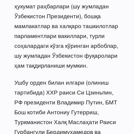
ҳукумат раҳбарлари (шу жумладан
Ўзбекистон Президенти), бошқа
мамлакатлар ва халқаро ташкилотлар
парламентлари вакиллари, турли
соҳалардаги кўзга кўринган арбоблар,
шу жумладан Ўзбекистон фуқаролари
ҳам тақдирланиши мумкин.
Ушбу орден билан илгари (олиниш
тартибида) ХХР раиси Си Цзиньпин,
РФ президенти Владимир Путин, БМТ
Бош котиби Антониу Гутерриш,
Туркманистон Халқ Маслаҳати Раиси
Гурбангули Бердимуҳамедов ва