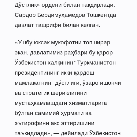
Дўстлик» ордени билан тақдирлади.
Сардор Бердимуҳамедов Тошкентда
давлат ташрифи билан келган.
«Ушбу юксак мукофотни топширар
экан, давлатимиз раҳбари бу қарор
Ўзбекистон халқининг Туркманистон
президентининг икки қардош
мамлакатнинг дўстлиги, ўзаро ишончи
ва стратегик шериклигини
мустаҳкамлашдаги хизматларига
бўлган самимий ҳурмати ва
эътирофини акс эттиришини
таъкидлади», — дейилади Ўзбекистон