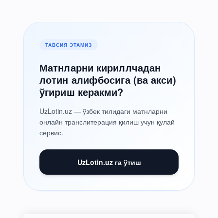
ТАВСИЯ ЭТАМИЗ
Матнларни кириллчадан
лотин алифбосига (ва акси)
ўгириш керакми?
UzLotin.uz — ўзбек тилидаги матнларни
онлайн транслитерация қилиш учун қулай
сервис.
UzLotin.uz га ўтиш