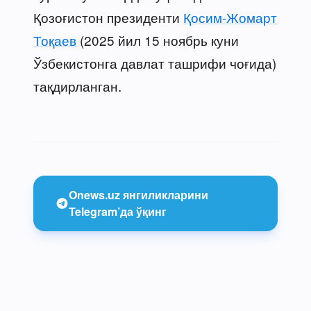
Қозоғистон президенти
Қосим-Жомарт
Тоқаев
(2025 йил 15 ноябрь куни
Ўзбекистонга давлат ташрифи чоғида)
тақдирланган.
Onews.uz янгиликларини
Telegram’да ўқинг