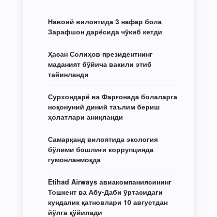
Навоий вилоятида 3 нафар бола
Зарафшон дарёсида чўкиб кетди
Ҳасан Солиҳов президентнинг
маданият бўйича вакили этиб
тайинланди
Сурхондарё ва Фарғонада болаларга
ноқонуний диний таълим бериш
ҳолатлари аниқланди
Самарқанд вилоятида экология
бўлими бошлиғи коррупцияда
гумонланмоқда
Etihad Airways авиакомпаниясининг
Тошкент ва Абу-Даби ўртасидаги
кундалик қатновлари 10 августдан
йўлга қўйилади