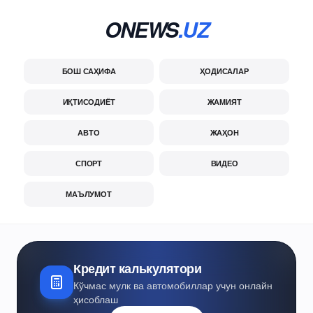
ONEWS
.UZ
БОШ САҲИФА
ҲОДИСАЛАР
ИҚТИСОДИЁТ
ЖАМИЯТ
АВТО
ЖАҲОН
СПОРТ
ВИДЕО
МАЪЛУМОТ
Кредит калькулятори
Кўчмас мулк ва автомобиллар учун онлайн
ҳисоблаш