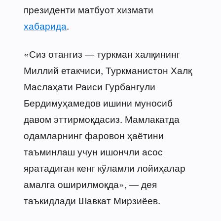
президенти матбуот хизмати
хабарида
.
«Сиз отангиз — туркман халқининг
Миллий етакчиси, Туркманистон Халқ
Маслаҳати Раиси Гурбангули
Бердимуҳамедов ишини муносиб
давом эттирмоқдасиз. Мамлакатда
одамларнинг фаровон ҳаётини
таъминлаш учун ишончли асос
яратадиган кенг кўламли лойиҳалар
амалга оширилмоқда», — дея
таъкидлади Шавкат Мирзиёев.