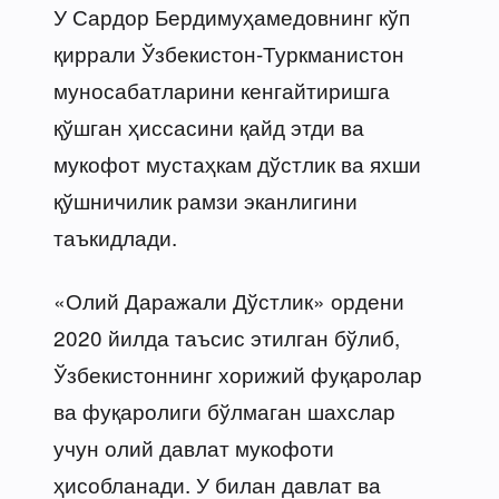
У Сардор Бердимуҳамедовнинг кўп
қиррали Ўзбекистон-Туркманистон
муносабатларини кенгайтиришга
қўшган ҳиссасини қайд этди ва
мукофот мустаҳкам дўстлик ва яхши
қўшничилик рамзи эканлигини
таъкидлади.
«Олий Даражали Дўстлик» ордени
2020 йилда таъсис этилган бўлиб,
Ўзбекистоннинг хорижий фуқаролар
ва фуқаролиги бўлмаган шахслар
учун олий давлат мукофоти
ҳисобланади. У билан давлат ва