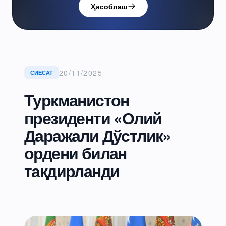
Ҳисоблаш
20/11/2025
СИЁСАТ
Туркманистон
президенти «Олий
Даражали Дўстлик»
ордени билан
тақдирланди