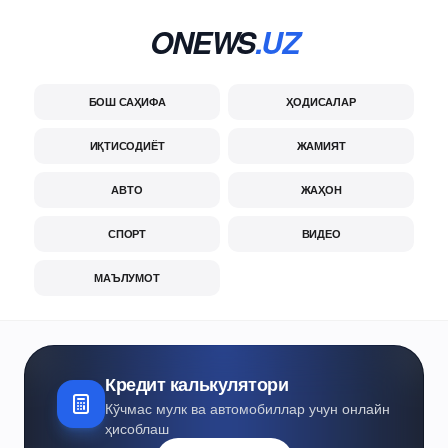
ONEWS
.UZ
БОШ САҲИФА
ҲОДИСАЛАР
ИҚТИСОДИЁТ
ЖАМИЯТ
АВТО
ЖАҲОН
СПОРТ
ВИДЕО
МАЪЛУМОТ
Кредит калькулятори
Кўчмас мулк ва автомобиллар учун онлайн
ҳисоблаш