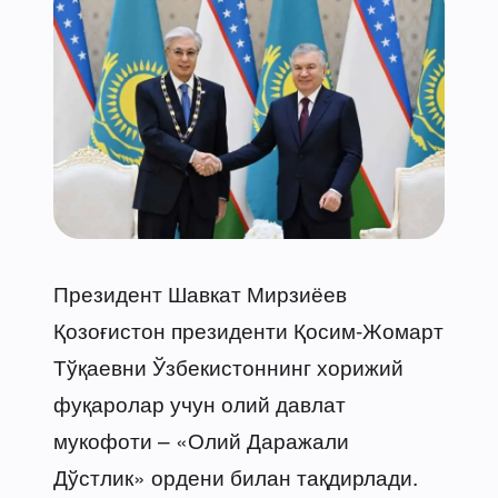
Президент Шавкат Мирзиёев
Қозоғистон президенти Қосим-Жомарт
Тўқаевни Ўзбекистоннинг хорижий
фуқаролар учун олий давлат
мукофоти – «Олий Даражали
Дўстлик» ордени билан тақдирлади.