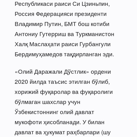
Республикаси раиси Си Цзиньпин,
Россия Федерацияси президенти
Владимир Путин, БМТ бош котиби
Антониу Гутерриш ва Туркманистон
Халқ Маслаҳати раиси Гурбангули
Бердимуҳамедов тақдирланган эди.
«Олий Даражали Дўстлик» ордени
2020 йилда таъсис этилган бўлиб,
хорижий фуқаролар ва фуқаролиги
бўлмаган шахслар учун
Ўзбекистоннинг олий давлат
мукофоти ҳисобланади. У билан
давлат ва ҳукумат раҳбарлари (шу