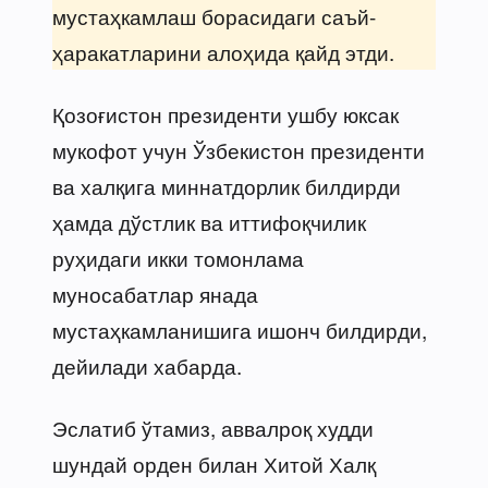
мустаҳкамлаш борасидаги саъй-
ҳаракатларини алоҳида қайд этди.
Қозоғистон президенти ушбу юксак
мукофот учун Ўзбекистон президенти
ва халқига миннатдорлик билдирди
ҳамда дўстлик ва иттифоқчилик
руҳидаги икки томонлама
муносабатлар янада
мустаҳкамланишига ишонч билдирди,
дейилади хабарда.
Эслатиб ўтамиз, аввалроқ худди
шундай орден билан Хитой Халқ