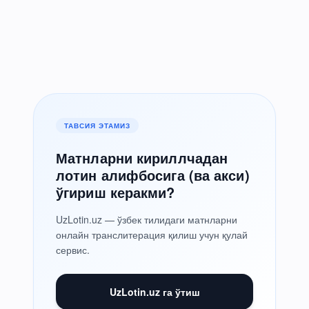
ТАВСИЯ ЭТАМИЗ
Матнларни кириллчадан
лотин алифбосига (ва акси)
ўгириш керакми?
UzLotin.uz — ўзбек тилидаги матнларни
онлайн транслитерация қилиш учун қулай
сервис.
UzLotin.uz га ўтиш