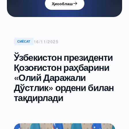
Ҳисоблаш
16/11/2025
СИЁСАТ
Ўзбекистон президенти
Қозоғистон раҳбарини
«Олий Даражали
Дўстлик» ордени билан
тақдирлади