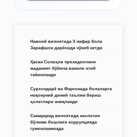
Навоий вилоятида 3 нафар бола
Зарафшон дарёсида чўкиб кетди
Ҳасан Солиҳов президентнинг
маданият бўйича вакили этиб
тайинланди
Сурхондарё ва Фарғонада болаларга
ноқонуний диний таълим бериш
ҳолатлари аниқланди
Самарқанд вилоятида экология
бўлими бошлиғи коррупцияда
гумонланмоқда