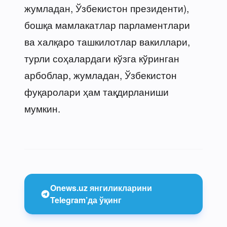
жумладан, Ўзбекистон президенти),
бошқа мамлакатлар парламентлари
ва халқаро ташкилотлар вакиллари,
турли соҳалардаги кўзга кўринган
арбоблар, жумладан, Ўзбекистон
фуқаролари ҳам тақдирланиши
мумкин.
Onews.uz янгиликларини
Telegram’да ўқинг