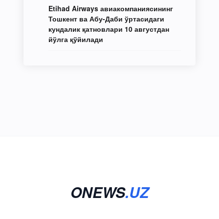
Etihad Airways авиакомпаниясининг
Тошкент ва Абу-Даби ўртасидаги
кундалик қатновлари 10 августдан
йўлга қўйилади
ONEWS
.UZ