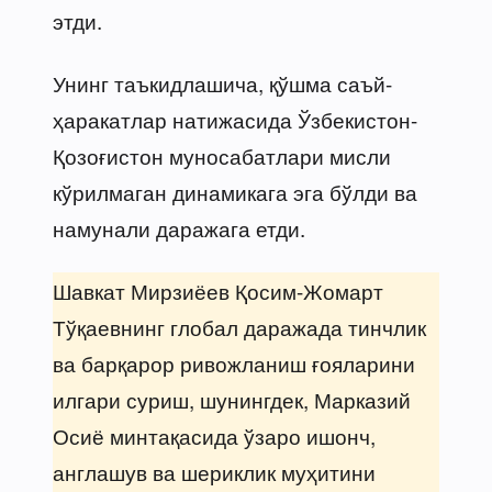
этди.
Унинг таъкидлашича, қўшма саъй-
ҳаракатлар натижасида Ўзбекистон-
Қозоғистон муносабатлари мисли
кўрилмаган динамикага эга бўлди ва
намунали даражага етди.
Шавкат Мирзиёев Қосим-Жомарт
Тўқаевнинг глобал даражада тинчлик
ва барқарор ривожланиш ғояларини
илгари суриш, шунингдек, Марказий
Осиё минтақасида ўзаро ишонч,
англашув ва шериклик муҳитини