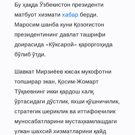
Бу ҳақда Ўзбекистон президенти
матбуот хизмати
хабар
берди.
Маросим шанба куни Қозоғистон
президентининг давлат ташрифи
доирасида «Кўксарой» қароргоҳида
бўлиб ўтди.
Шавкат Мирзиёев юксак мукофотни
топширар экан, Қосим-Жомарт
Тўқаевнинг икки қардош халқ
ўртасидаги дўстлик, яхши қўшничилик,
стратегик шериклик ва иттифоқчилик
муносабатларини мустаҳкамлашдаги
улкан шахсий хизматларини қайд