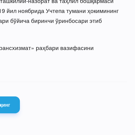
 ташкилий-назорат ва таҳлил бошқармаси
9 йил ноябрида Учтепа тумани ҳокимининг
ари бўйича биринчи ўринбосари этиб
рансхизмат» раҳбари вазифасини
қинг