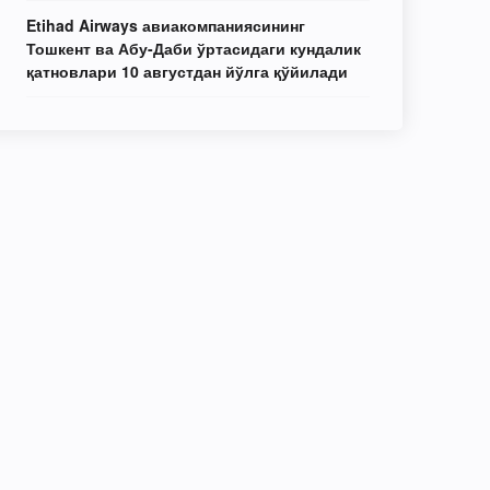
Etihad Airways авиакомпаниясининг
Тошкент ва Абу-Даби ўртасидаги кундалик
қатновлари 10 августдан йўлга қўйилади