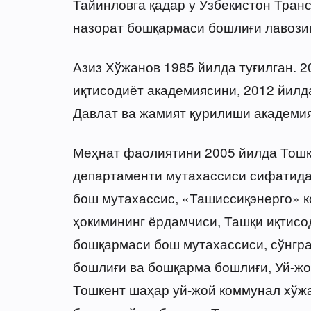
Тайинловга қадар у Ўзбекистон Тран
назорат бошқармаси бошлиғи лавози
Азиз Хўжанов 1985 йилда туғилган. 
иқтисодиёт академиясини, 2012 йилд
Давлат ва жамият қурилиши академи
Меҳнат фаолиятини 2005 йилда Тош
департаменти мутахассиси сифатида
бош мутахассис, «Ташиссиқэнерго» 
ҳокимининг ёрдамчиси, Ташқи иқтисо
бошқармаси бош мутахассиси, сўнгр
бошлиғи ва бошқарма бошлиғи, Уй-жо
Тошкент шаҳар уй-жой коммунал хўж