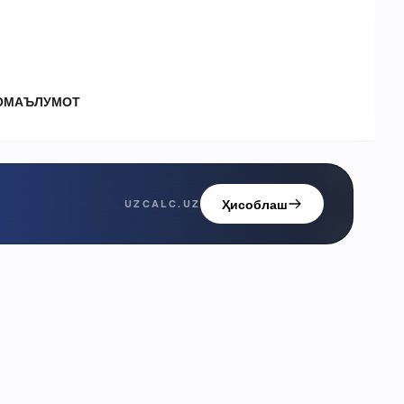
О
МАЪЛУМОТ
Ҳисоблаш
UZCALC.UZ