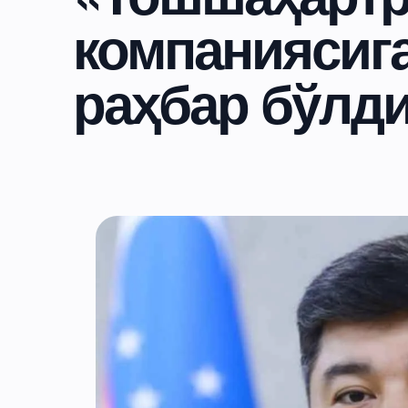
компаниясиг
раҳбар бўлд