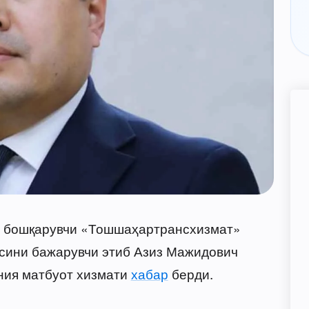
и бошқарувчи «Тошшаҳартрансхизмат»
сини бажарувчи этиб Азиз Мажидович
ния матбуот хизмати
хабар
берди.