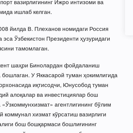
спорт вазирлигининг Ижро интизоми ва
мида ишлаб келган.
2008 йилда В. Плеханов номидаги Россия
а эса Ўзбекистон Президенти ҳузуридаги
ясини тамомлаган.
кент шаҳри Бинолардан фойдаланиш
 бошлаган. У Яккасарой туман ҳокимлигида
корхонасида иқтисодчи, Юнусобод туман
дий алоқалар ва инвестициялар бош
а «Ўзкоммунхизмат» агентлигининг бўлим
й коммунал хизмат кўрсатиш вазирлиги
алиги бош бошқармаси бошлиғининг