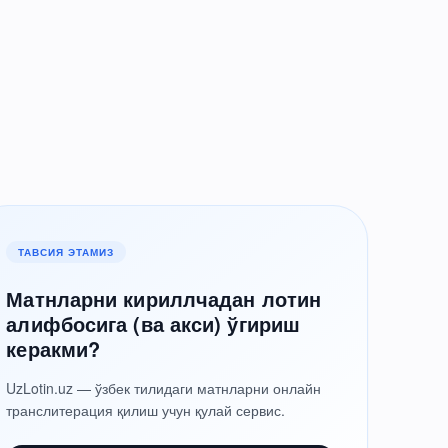
ТАВСИЯ ЭТАМИЗ
Матнларни кириллчадан лотин
алифбосига (ва акси) ўгириш
керакми?
UzLotin.uz — ўзбек тилидаги матнларни онлайн
транслитерация қилиш учун қулай сервис.