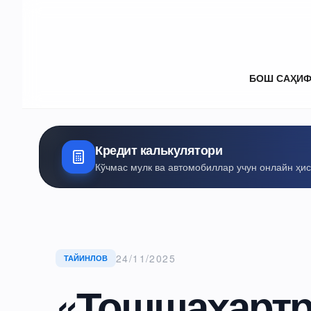
БОШ САҲИ
Кредит калькулятори
Кўчмас мулк ва автомобиллар учун онлайн ҳи
24/11/2025
ТАЙИНЛОВ
«Тошшаҳартр