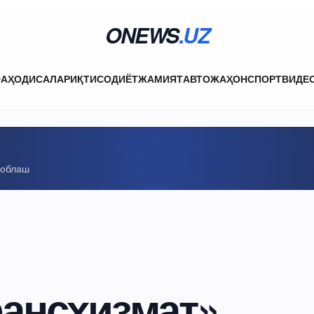
ONEWS
.UZ
ФА
ҲОДИСАЛАР
ИҚТИСОДИЁТ
ЖАМИЯТ
АВТО
ЖАҲОН
СПОРТ
ВИДЕ
соблаш
ансхизмат»