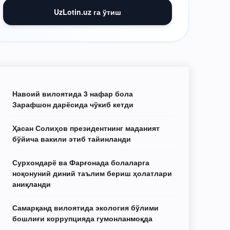
UzLotin.uz га ўтиш
Навоий вилоятида 3 нафар бола
Зарафшон дарёсида чўкиб кетди
Ҳасан Солиҳов президентнинг маданият
бўйича вакили этиб тайинланди
Сурхондарё ва Фарғонада болаларга
ноқонуний диний таълим бериш ҳолатлари
аниқланди
Самарқанд вилоятида экология бўлими
бошлиғи коррупцияда гумонланмоқда