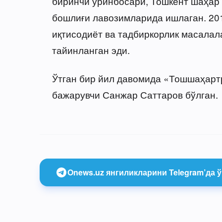
биринчи ўринбосари, Тошкент шаҳар
бошлиғи лавозимларида ишлаган. 201
иқтисодиёт ва тадбиркорлик масалал
тайинланган эди.
Ўтган бир йил давомида «Тошшаҳарт
бажарувчи Санжар Саттаров бўлган.
Onews.uz янгиликларини Telegram’да ў