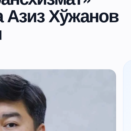
а Азиз Хўжанов
и