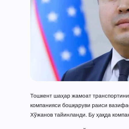
Тошкент шаҳар жамоат транспортин
компанияси бошқаруви раиси вазифа
Хўжанов тайинланди. Бу ҳақда компа