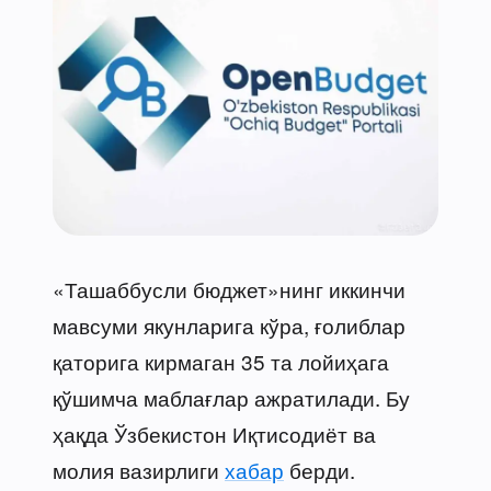
«Ташаббусли бюджет»нинг иккинчи
мавсуми якунларига кўра, ғолиблар
қаторига кирмаган 35 та лойиҳага
қўшимча маблағлар ажратилади. Бу
ҳақда Ўзбекистон Иқтисодиёт ва
молия вазирлиги
хабар
берди.