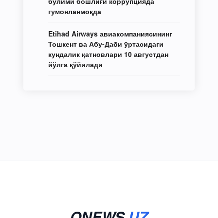
бўлими бошлиғи коррупцияда
гумонланмоқда
Etihad Airways авиакомпаниясининг
Тошкент ва Абу-Даби ўртасидаги
кундалик қатновлари 10 августдан
йўлга қўйилади
ONEWS
.UZ