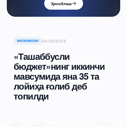
Ҳисоблаш
24/09/2025
ЯНГИЛИКЛАР
«Ташаббусли
бюджет»нинг иккинчи
мавсумида яна 35 та
лойиҳа ғолиб деб
топилди