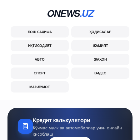
ONEWS
.UZ
БОШ САҲИФА
ҲОДИСАЛАР
ИҚТИСОДИЁТ
ЖАМИЯТ
АВТО
ЖАҲОН
СПОРТ
ВИДЕО
МАЪЛУМОТ
Кредит калькулятори
Кўчмас мулк ва автомобиллар учун онлайн
ҳисоблаш