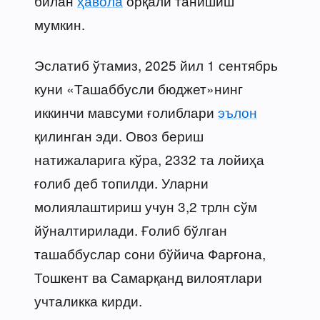
билан
ҳавола
орқали танишиш
мумкин.
Эслатиб ўтамиз, 2025 йил 1 сентябрь
куни «Ташаббусли бюджет»нинг
иккинчи мавсуми ғолиблари
эълон
қилинган эди. Овоз бериш
натижаларига кўра, 2332 та лойиҳа
ғолиб деб топилди. Уларни
молиялаштириш учун 3,2 трлн сўм
йўналтирилади. Ғолиб бўлган
ташаббуслар сони бўйича Фарғона,
Тошкент ва Самарқанд вилоятлари
учталикка кирди.