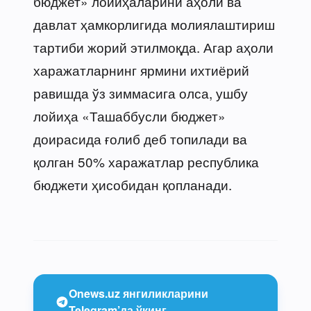
бюджет» лойиҳаларини аҳоли ва
давлат ҳамкорлигида молиялаштириш
тартиби жорий этилмоқда. Агар аҳоли
харажатларнинг ярмини ихтиёрий
равишда ўз зиммасига олса, ушбу
лойиҳа «Ташаббусли бюджет»
доирасида ғолиб деб топилади ва
қолган 50% харажатлар республика
бюджети ҳисобидан қопланади.
Onews.uz янгиликларини
Telegram’да ўқинг