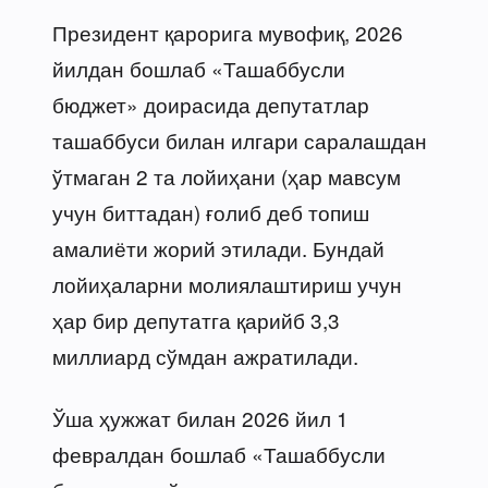
Президент қарорига мувофиқ, 2026
йилдан бошлаб «Ташаббусли
бюджет» доирасида депутатлар
ташаббуси билан илгари саралашдан
ўтмаган 2 та лойиҳани (ҳар мавсум
учун биттадан) ғолиб деб топиш
амалиёти жорий этилади. Бундай
лойиҳаларни молиялаштириш учун
ҳар бир депутатга қарийб 3,3
миллиард сўмдан ажратилади.
Ўша ҳужжат билан 2026 йил 1
февралдан бошлаб «Ташаббусли