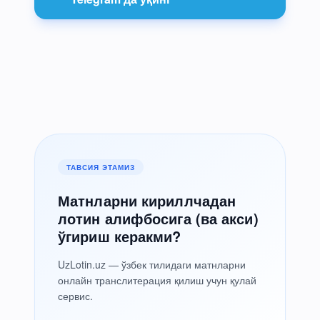
ТАВСИЯ ЭТАМИЗ
Матнларни кириллчадан
лотин алифбосига (ва акси)
ўгириш керакми?
UzLotin.uz — ўзбек тилидаги матнларни
онлайн транслитерация қилиш учун қулай
сервис.