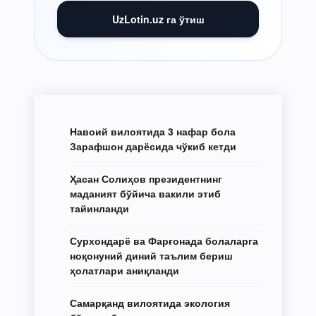
UzLotin.uz га ўтиш
Навоий вилоятида 3 нафар бола
Зарафшон дарёсида чўкиб кетди
Ҳасан Солиҳов президентнинг
маданият бўйича вакили этиб
тайинланди
Сурхондарё ва Фарғонада болаларга
ноқонуний диний таълим бериш
ҳолатлари аниқланди
Самарқанд вилоятида экология