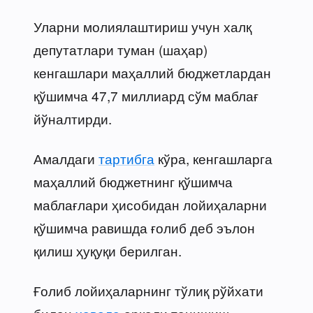
Уларни молиялаштириш учун халқ
депутатлари туман (шаҳар)
кенгашлари маҳаллий бюджетлардан
қўшимча 47,7 миллиард сўм маблағ
йўналтирди.
Амалдаги
тартибга
кўра, кенгашларга
маҳаллий бюджетнинг қўшимча
маблағлари ҳисобидан лойиҳаларни
қўшимча равишда ғолиб деб эълон
қилиш ҳуқуқи берилган.
Ғолиб лойиҳаларнинг тўлиқ рўйхати