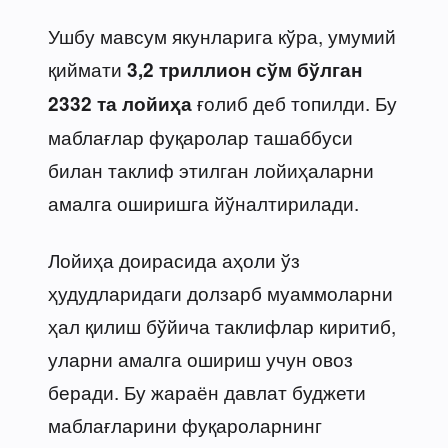
Ушбу мавсум якунларига кўра, умумий
қиймати
3,2 триллион сўм бўлган
ғолиб деб топилди. Бу
2332 та лойиҳа
маблағлар фуқаролар ташаббуси
билан таклиф этилган лойиҳаларни
амалга оширишга йўналтирилади.
Лойиҳа доирасида аҳоли ўз
ҳудудларидаги долзарб муаммоларни
ҳал қилиш бўйича таклифлар киритиб,
уларни амалга ошириш учун овоз
беради. Бу жараён давлат буджети
маблағларини фуқароларнинг