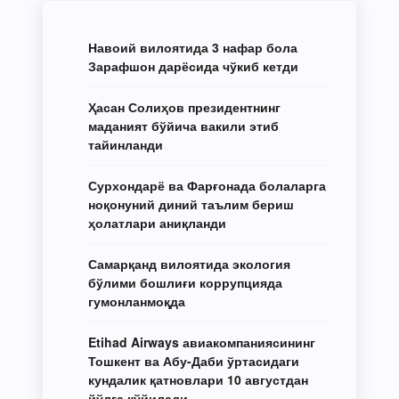
Навоий вилоятида 3 нафар бола
Зарафшон дарёсида чўкиб кетди
Ҳасан Солиҳов президентнинг
маданият бўйича вакили этиб
тайинланди
Сурхондарё ва Фарғонада болаларга
ноқонуний диний таълим бериш
ҳолатлари аниқланди
Самарқанд вилоятида экология
бўлими бошлиғи коррупцияда
гумонланмоқда
Etihad Airways авиакомпаниясининг
Тошкент ва Абу-Даби ўртасидаги
кундалик қатновлари 10 августдан
йўлга қўйилади