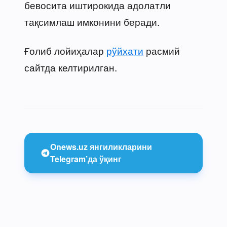
бевосита иштирокида адолатли
тақсимлаш имконини беради.
Ғолиб лойиҳалар
рўйхати
расмий
сайтда келтирилган.
Onews.uz янгиликларини
Telegram’да ўқинг