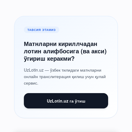
ТАВСИЯ ЭТАМИЗ
Матнларни кириллчадан
лотин алифбосига (ва акси)
ўгириш керакми?
UzLotin.uz — ўзбек тилидаги матнларни
онлайн транслитерация қилиш учун қулай
сервис.
UzLotin.uz га ўтиш