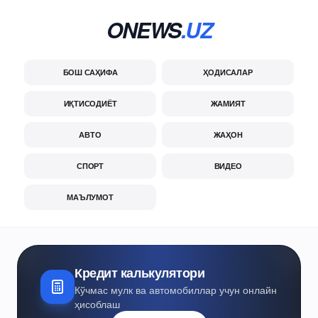
ONEWS
.UZ
БОШ САҲИФА
ҲОДИСАЛАР
ИҚТИСОДИЁТ
ЖАМИЯТ
АВТО
ЖАҲОН
СПОРТ
ВИДЕО
МАЪЛУМОТ
Кредит калькулятори
Кўчмас мулк ва автомобиллар учун онлайн
ҳисоблаш