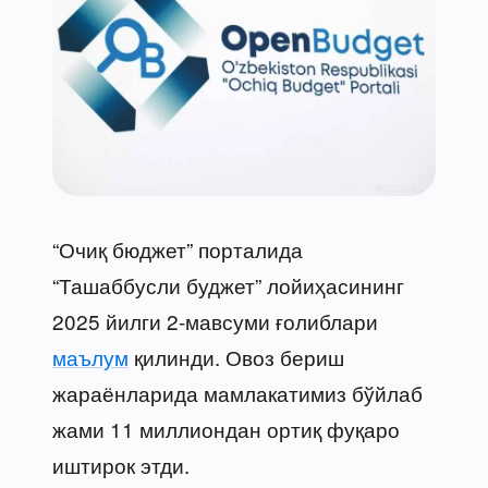
“Очиқ бюджет” порталида
“Ташаббусли буджет” лойиҳасининг
2025 йилги 2-мавсуми ғолиблари
маълум
қилинди. Овоз бериш
жараёнларида мамлакатимиз бўйлаб
жами 11 миллиондан ортиқ фуқаро
иштирок этди.