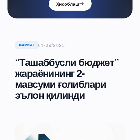
Ҳисоблаш
01/09/2025
ЖАМИЯТ
“Ташаббусли бюджет”
жараёнининг 2-
мавсуми ғолиблари
эълон қилинди