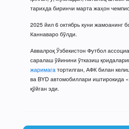
тарихда биринчи марта жаҳон чемпио
2025 йил 6 октябрь куни жамоанинг 
Каннаваро бўлди.
Аввалроқ Ўзбекистон Футбол ассоци
саралаш ўйинини ўтказиш қоидаларин
жаримага
тортилган, АФК билан кел
ва BYD автомобиллари иштирокида «э
қўйган эди.