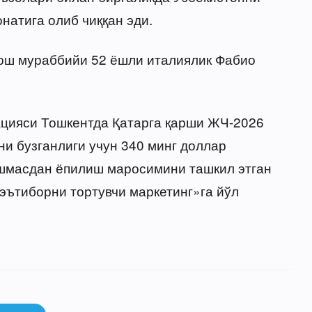
натига олиб чиққан эди.
бош мураббийи 52 ёшли италиялик Фабио
ацияси Тошкентда Қатарга қарши ЖЧ-2026
и бузганлиги учун 340 минг доллар
ишмасдан ёпилиш маросимини ташкил этган
ътиборни тортувчи маркетинг»га йўл