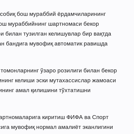
 собиқ бош мураббий ёрдамчиларининг
ош мураббийнинг шартномаси бекор
и билан тузилган келишувлар бир вақтда
ган бандига мувофиқ автоматик равишда
томонларнинг ўзаро розилиги билан бекор
ининг келиши эски мутахассислар жамоаси
ининг амал қилишини тўхтатишни
артномаларига киритиш ФИФА ва Спорт
сига мувофиқ нормал амалиёт эканлигини