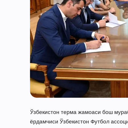
Ўзбекистон терма жамоаси бош мура
ёрдамчиси Ўзбекистон Футбол ассоц