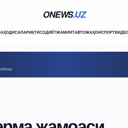
ONEWS
.UZ
ФА
ҲОДИСАЛАР
ИҚТИСОДИЁТ
ЖАМИЯТ
АВТО
ЖАҲОН
СПОРТ
ВИДЕ
соблаш
ерма жамоаси