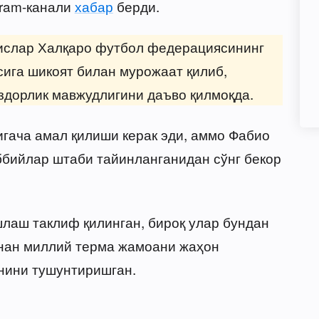
gram-канали
хабар
берди.
сислар Халқаро футбол федерациясининг
ига шикоят билан мурожаат қилиб,
здорлик мавжудлигини даъво қилмоқда.
гача амал қилиши керак эди, аммо Фабио
ббийлар штаби тайинланганидан сўнг бекор
лаш таклиф қилинган, бироқ улар бундан
йнан миллий терма жамоани жаҳон
нини тушунтиришган.