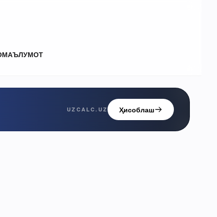
О
МАЪЛУМОТ
Ҳисоблаш
UZCALC.UZ