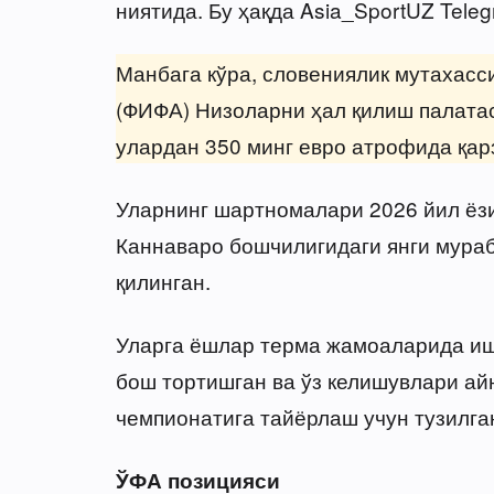
ниятида. Бу ҳақда Asia_SportUZ Tele
Манбага кўра, словениялик мутахас
(ФИФА) Низоларни ҳал қилиш палатас
улардан 350 минг евро атрофида қар
Уларнинг шартномалари 2026 йил ёзи
Каннаваро бошчилигидаги янги мура
қилинган.
Уларга ёшлар терма жамоаларида иш
бош тортишган ва ўз келишувлари а
чемпионатига тайёрлаш учун тузилга
ЎФА позицияси