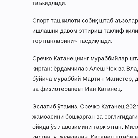
таъкидлади.
Спорт ташкилоти собиқ штаб аъзола
ишлашни давом эттириш таклиф қили
тортганларини» тасдиқлади.
Сречко Катанецнинг мураббийлар шт
кирган: ёрдамчилар Алеш Чех ва Вла
бўйича мураббий Мартин Магистер, 
ва физиотерапевт Иан Катанец.
Эслатиб ўтамиз, Сречко Катанец 202
жамоасини бошқарган ва соғлиғидаг
ойида ўз лавозимини тарк этган. Ми
қилган, у, жумладан, Катанец штаби