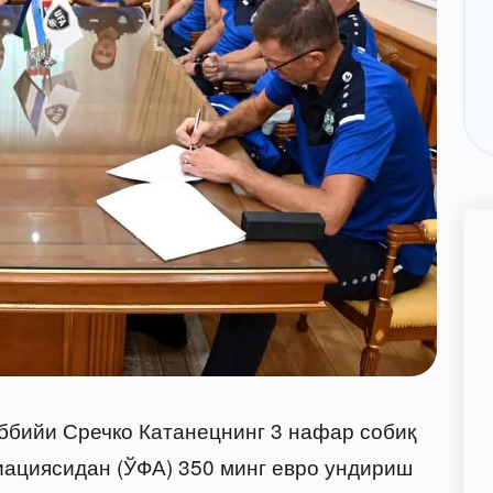
ббийи Сречко Катанецнинг 3 нафар собиқ
иациясидан (ЎФА) 350 минг евро ундириш