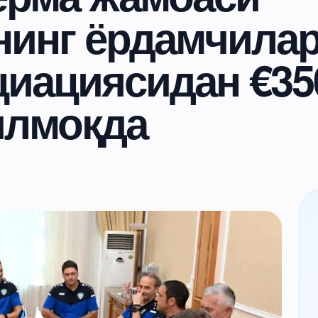
нинг ёрдамчила
циациясидан €35
илмоқда