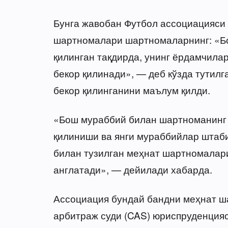
Бунга жавобан Футбол ассоциацияси
шартномалари шартномаларнинг: «Б
қилинган тақдирда, унинг ёрдамчилар
бекор қилинади», — деб кўзда тутил
бекор қилинганини маълум қилди.
«Бош мураббий билан шартноманинг 
қилиниши ва янги мураббийлар штаб
билан тузилган меҳнат шартномалар
англатади», — дейилади хабарда.
Ассоциация бундай бандни меҳнат ш
арбитраж суди (CAS) юриспруденция