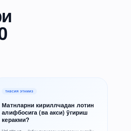
ри
0
ТАВСИЯ ЭТАМИЗ
Матнларни кириллчадан лотин
алифбосига (ва акси) ўгириш
керакми?