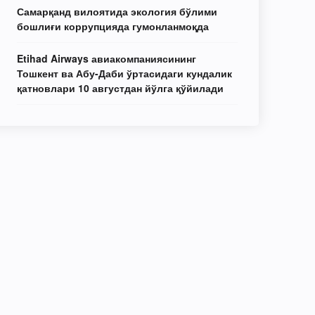
Самарқанд вилоятида экология бўлими
бошлиғи коррупцияда гумонланмоқда
Etihad Airways авиакомпаниясининг
Тошкент ва Абу-Даби ўртасидаги кундалик
қатновлари 10 августдан йўлга қўйилади