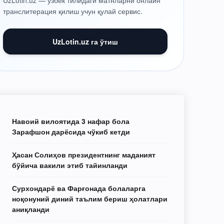
UzLotin.uz — ўзбек тилидаги матнларни онлайн
транслитерация қилиш учун қулай сервис.
UzLotin.uz га ўтиш
Навоий вилоятида 3 нафар бола
Зарафшон дарёсида чўкиб кетди
Ҳасан Солиҳов президентнинг маданият
бўйича вакили этиб тайинланди
Сурхондарё ва Фарғонада болаларга
ноқонуний диний таълим бериш ҳолатлари
аниқланди