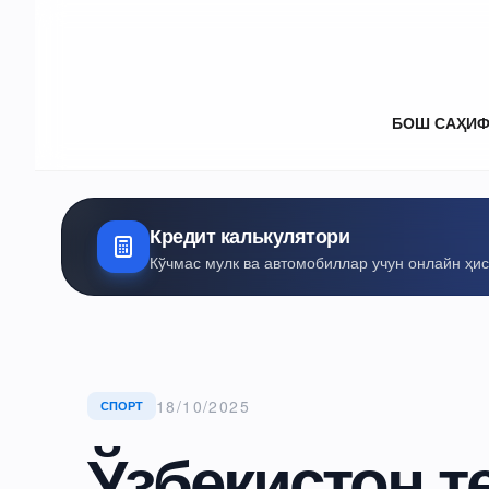
БОШ САҲИ
Кредит калькулятори
Кўчмас мулк ва автомобиллар учун онлайн ҳи
18/10/2025
СПОРТ
Ўзбекистон т