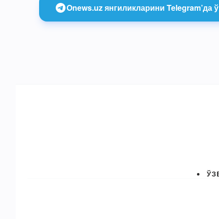
Onews.uz янгиликларини Telegram’да ў
ЎЗ