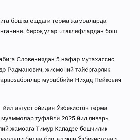
рига бошқа ёшдаги терма жамоаларда
нганини, бироқ улар «таклифлардан бош
абига Словениядан 5 нафар мутахассис
до Радманович, жисмоний тайёргарлик
дарвозабонлар мураббийи Ниҳад Пейкович
1 йил август ойидан Ўзбекистон терма
и муаммолар туфайли 2025 йил январь
ллий жамоага Тимур Кападзе бошчилик
 аъзолари билан биргаликда Ўзбекистонни