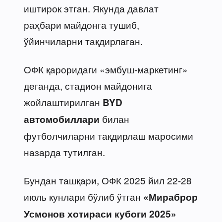
иштирок этган. Якунда давлат
раҳбари майдонга тушиб,
ўйинчиларни тақдирлаган.
ОФК қароридаги «эмбуш-маркетинг»
деганда, стадион майдонига
жойлаштирилган
BYD
билан
автомобиллари
футболчиларни тақдирлаш маросими
назарда тутилган.
Бундан ташқари, ОФК 2025 йил 22-28
июль кунлари бўлиб ўтган
«Мираброр
Усмонов хотираси кубоги 2025»