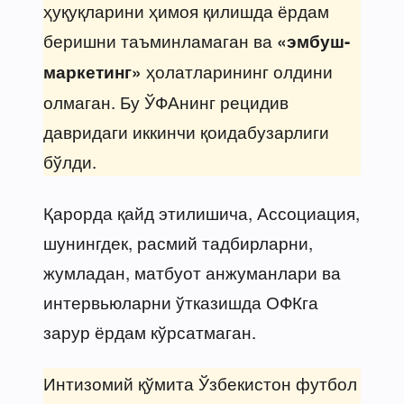
ҳуқуқларини ҳимоя қилишда ёрдам
беришни таъминламаган ва
«эмбуш-
ҳолатларининг олдини
маркетинг»
олмаган. Бу ЎФАнинг рецидив
давридаги иккинчи қоидабузарлиги
бўлди.
Қарорда қайд этилишича, Ассоциация,
шунингдек, расмий тадбирларни,
жумладан, матбуот анжуманлари ва
интервьюларни ўтказишда ОФКга
зарур ёрдам кўрсатмаган.
Интизомий қўмита Ўзбекистон футбол