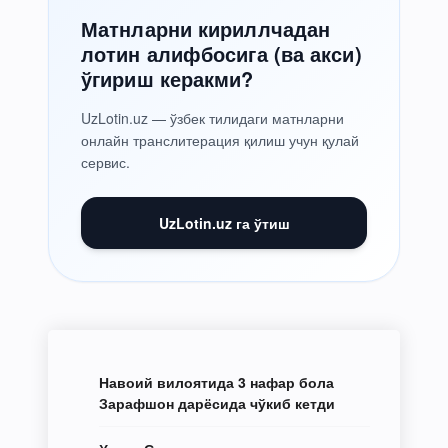
Матнларни кириллчадан
лотин алифбосига (ва акси)
ўгириш керакми?
UzLotin.uz — ўзбек тилидаги матнларни
онлайн транслитерация қилиш учун қулай
сервис.
UzLotin.uz га ўтиш
Навоий вилоятида 3 нафар бола
Зарафшон дарёсида чўкиб кетди