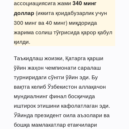
ассоциациясига жами
340 минг
(иккита қоидабузарлик учун
доллар
300 минг ва 40 минг) миқдорида
жарима солиш тўғрисида қарор қабул
қилди.
Таъкидлаш жоизки, Қатарга қарши
ўйин жаҳон чемпионати саралаш
турниридаги сўнгги ўйин эди. Бу
вақтга келиб Ўзбекистон аллақачон
мундиалнинг финал босқичида
иштирок этишини кафолатлаган эди.
Ўйинда президент оила аъзолари ва
бошқа мамлакатлар етакчилари