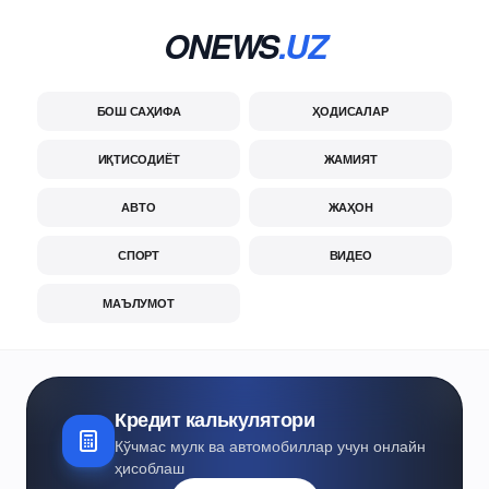
ONEWS
.UZ
БОШ САҲИФА
ҲОДИСАЛАР
ИҚТИСОДИЁТ
ЖАМИЯТ
АВТО
ЖАҲОН
СПОРТ
ВИДЕО
МАЪЛУМОТ
Кредит калькулятори
Кўчмас мулк ва автомобиллар учун онлайн
ҳисоблаш