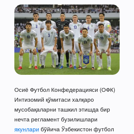
Осиё Футбол Конфедерацияси (ОФК)
Интизомий қўмитаси халқаро
мусобақаларни ташкил этишда бир
нечта регламент бузилишлари
якунлари
бўйича Ўзбекистон футбол