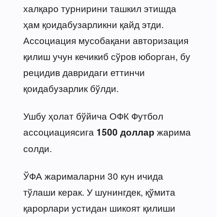
халқаро турнирини ташкил этишда
ҳам қоидабузарликни қайд этди.
Ассоциация мусобақани авторизация
қилиш учун кечикиб сўров юборган, бу
рецидив давридаги еттинчи
қоидабузарлик бўлди.
Ушбу ҳолат бўйича ОФК Футбол
ассоциациясига
жарима
1500 доллар
солди.
ЎФА жарималарни 30 кун ичида
тўлаши керак. У шунингдек, қўмита
қарорлари устидан шикоят қилиши