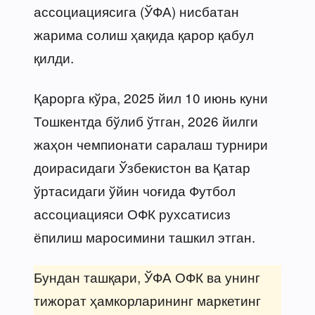
ассоциациясига (ЎФА) нисбатан
жарима солиш ҳақида қарор қабул
қилди.
Қарорга кўра, 2025 йил 10 июнь куни
Тошкентда бўлиб ўтган, 2026 йилги
жаҳон чемпионати саралаш турнири
доирасидаги Ўзбекистон ва Қатар
ўртасидаги ўйин чоғида Футбол
ассоциацияси ОФК рухсатисиз
ёпилиш маросимини ташкил этган.
Бундан ташқари, ЎФА ОФК ва унинг
тижорат ҳамкорларининг маркетинг