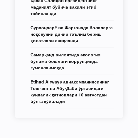
Ҳасан Солиҳов президентнинг
маданият бўйича вакили этиб
тайинланди
Сурхондарё ва Фарғонада болаларга
ноқонуний диний таълим бериш
ҳолатлари аниқланди
Самарқанд вилоятида экология
бўлими бошлиғи коррупцияда
гумонланмоқда
Etihad Airways авиакомпаниясининг
Тошкент ва Абу-Даби ўртасидаги
кундалик қатновлари 10 августдан
йўлга қўйилади