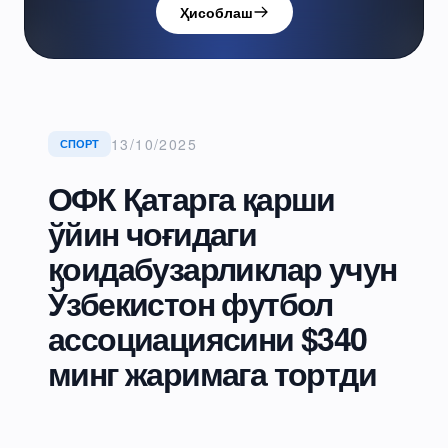
Ҳисоблаш
13/10/2025
СПОРТ
ОФК Қатарга қарши
ўйин чоғидаги
қоидабузарликлар учун
Ўзбекистон футбол
ассоциациясини $340
минг жаримага тортди