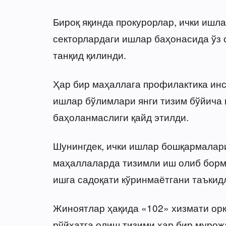
Бироқ яқинда прокурорлар, ички ишл
секторлардаги ишлар баҳонасида ўз 
танқид қилинди.
Ҳар бир маҳаллага профилактика инс
ишлар бўлимлари янги тизим бўйича
баҳоланмаслиги қайд этилди.
Шунингдек, ички ишлар бошқармалар
маҳаллаларда тизимли иш олиб борм
ишга садоқати кўринмаётгани таъкид
Жиноятлар ҳақида «102» хизмати орқ
рўйхатга олиш тизими ҳар бир мурож