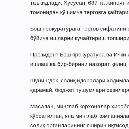
таъкидлади. Хусусан, 637 та жиноят
томонидан қўшимча терговга қайтари
Бош прокуратурага тергов сифатини
бўйича ишларни кучайтириш топшири
Президент Бош прокуратура ва Ички 
ишлаш ва бир-бирини назорат қилиш 
Шунингдек, солиқ идоралари ходимла
қарамай, бюджет тушумлари сезилар
Масалан, минглаб корхоналар ҳисобо
кўрсатилган, яна минглаб компаниял
солиқ органларининг яширин иқтисод