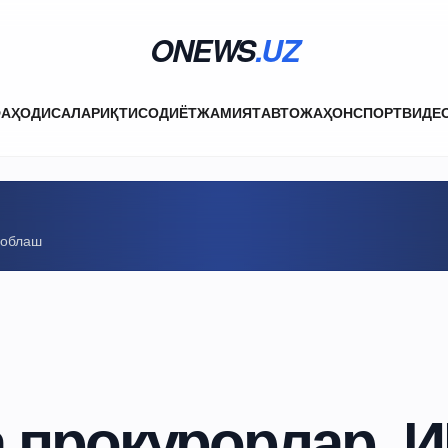
ONEWS
.UZ
ФА
ҲОДИСАЛАР
ИҚТИСОДИЁТ
ЖАМИЯТ
АВТО
ЖАҲОН
СПОРТ
ВИДЕ
соблаш
а прокурорлар, 