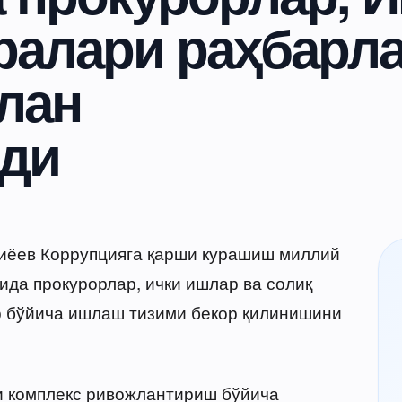
ралари раҳбарл
лан
ди
иёев Коррупцияга қарши курашиш миллий
ида прокурорлар, ички ишлар ва солиқ
р бўйича ишлаш тизими бекор қилинишини
и комплекс ривожлантириш бўйича