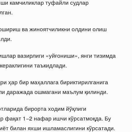
 иши камчиликлар туфайли судлар
лган.
 ошириш ва жиноятчиликни олдини олиш
лди.
ишлар вазирлиги «уйғониши», янги тизимда
кераклигини таъкидлади.
ри ҳар бир маҳаллага бириктирилганига
ли даражада ошмагани маълум қилинди.
тларида бирорта ходим йўқлиги
ар фақат 1−2 нафар ишчи кўрсатмоқда. Бу
иёт билан яхши ишламаслигини кўрсатади.