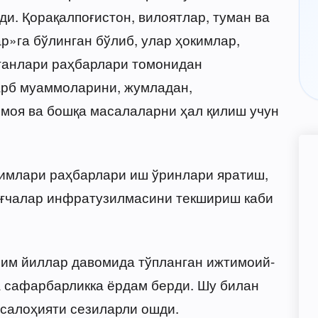
ди. Қорақалпоғистон, вилоятлар, туман ва
»га бўлинган бўлиб, улар ҳокимлар,
рганлари раҳбарлари томонидан
арб муаммоларини, жумладан,
моя ва бошқа масалаларни ҳал қилиш учун
лимлари раҳбарлари иш ўринлари яратиш,
боғчалар инфратузилмасини текшириш каби
изим йиллар давомида тўпланган ижтимоий-
 сафарбарликка ёрдам берди. Шу билан
 салоҳияти сезиларли ошди.