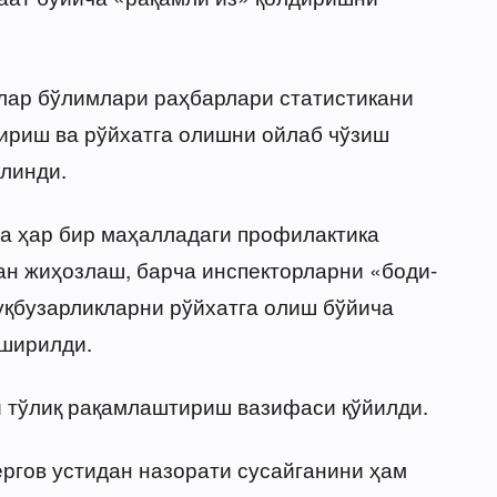
лар бўлимлари раҳбарлари статистикани
риш ва рўйхатга олишни ойлаб чўзиш
илинди.
а ҳар бир маҳалладаги профилактика
ан жиҳозлаш, барча инспекторларни «боди-
уқбузарликларни рўйхатга олиш бўйича
ширилди.
 тўлиқ рақамлаштириш вазифаси қўйилди.
ргов устидан назорати сусайганини ҳам