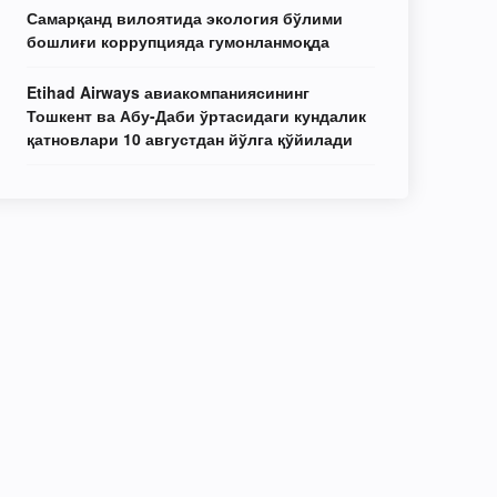
Самарқанд вилоятида экология бўлими
бошлиғи коррупцияда гумонланмоқда
Etihad Airways авиакомпаниясининг
Тошкент ва Абу-Даби ўртасидаги кундалик
қатновлари 10 августдан йўлга қўйилади