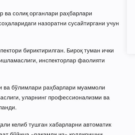
ар ва солиқ органлари раҳбарлари
соҳаларидаги назоратни сусайтиргани учун
пектори бириктирилган. Бироқ туман ички
 ишламаслиги, инспекторлар фаолияти
и ва бўлимлари раҳбарлари муаммоли
аслиги, уларнинг профессионализми ва
ланди.
али келиб тушган хабарларни автоматик
аат бўйича «рақамли из» қолдиришни