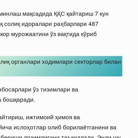
минлаш мақсадида ҚҚС қайтариш 7 кун
қ солиқ идоралари раҳбарлари 487
кор мурожаатини ўз вақтида кўриб
олиқ органлари ходимлари секторлар билан
нбосарлари ўз тизимлари ва
 бошқаради.
айтириш, ижтимоий ҳимоя ва
йича ислоҳотлар олиб борилаётганини ва
а бериши лозимлигини таъкидлади. Энди шу