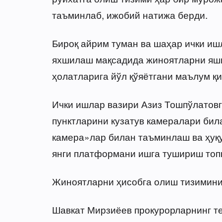
таъминлаб, ижобий натижа берди.
Бироқ айрим туман ва шаҳар ички иш
яхшилаш мақсадида жиноятларни яши
ҳолатларига йўл қўяётгани маълум қ
Ички ишлар вазири Азиз Тошпўлатовг
пунктларини кузатув камералари бил
камера»лар билан таъминлаш ва ҳуқ
янги платформани ишга тушириш топ
Жиноятларни ҳисобга олиш тизимини
Шавкат Мирзиёев прокурорларнинг те