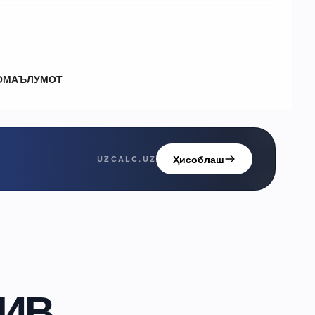
О
МАЪЛУМОТ
Ҳисоблаш
UZCALC.UZ
ИИВ