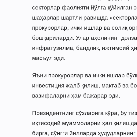
секторлар фаолияти йўлга қўйилган э
шаҳарлар шартли равишда «секторлар
прокурорлар, ички ишлар ва солиқ о
бошқариларди. Улар аҳолининг долз
инфратузилма, бандлик, ижтимоий ҳи
масъул эди.
Яъни прокурорлар ва ички ишлар бў
инвестиция жалб қилиш, мактаб ва 
вазифаларни ҳам бажарар эди.
Президентнинг сўзларига кўра, бу т
иқтисодий муаммоларни ҳал қилишда
бирга, сўнгги йилларда ҳудудларнинг