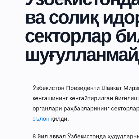
ва солиқ идо
секторлар би
шуғулланмай
Ўзбекистон Президенти Шавкат Мирз
кенгашининг кенгайтирилган йиғилиш
органлари раҳбарларининг секторла
эълон
қилди.
8 йил аввал Ўзбекистонда ҳудудларн