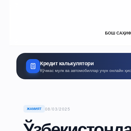
БОШ САҲИ
Кредит калькулятори
Кўчмас мулк ва автомобиллар учун онлайн ҳи
08/03/2025
ЖАМИЯТ
Ўзбекистонд