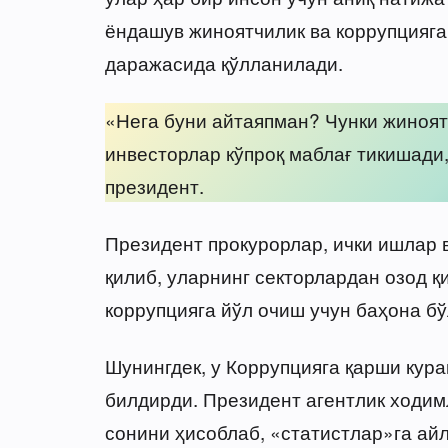
ёндашув жиноятчилик ва коррупцияга
даражасида қўлланилади.
«Нега буни айтаяпман? Чунки жиноят
инвесторлар кўпроқ маблағ тикишади
президент.
Президент прокурорлар, ички ишлар 
қилиб, уларнинг секторлардан озод 
коррупцияга йўл очиш учун баҳона б
Шунингдек, у Коррупцияга қарши кур
билдирди. Президент агентлик ходим
сонини ҳисоблаб, «статистлар»га айл