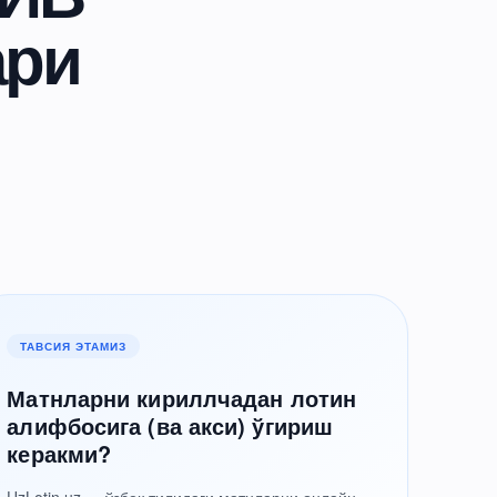
ари
ТАВСИЯ ЭТАМИЗ
Матнларни кириллчадан лотин
алифбосига (ва акси) ўгириш
керакми?