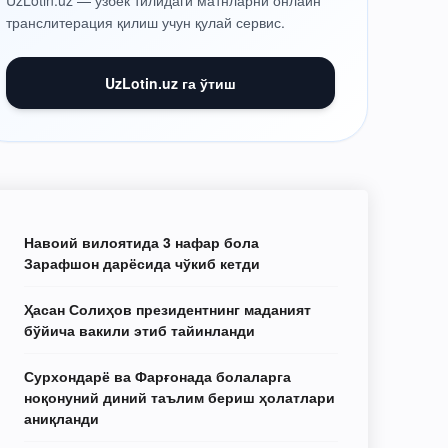
UzLotin.uz — ўзбек тилидаги матнларни онлайн
транслитерация қилиш учун қулай сервис.
UzLotin.uz га ўтиш
Навоий вилоятида 3 нафар бола
Зарафшон дарёсида чўкиб кетди
Ҳасан Солиҳов президентнинг маданият
бўйича вакили этиб тайинланди
Сурхондарё ва Фарғонада болаларга
ноқонуний диний таълим бериш ҳолатлари
аниқланди