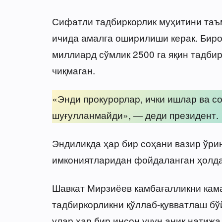
Сифатли тадбиркорлик муҳитини таъ
ичида амалга оширилиши керак. Биро
миллиард сўмлик 2500 га яқин тадбир
чиқмаган.
«Энди прокурорлар, ички ишлар ва с
шуғулланмайди», — деди президент.
Эндиликда ҳар бир соҳани вазир ўри
имкониятларидан фойдаланган ҳолда
Шавкат Мирзиёев камбағалликни кам
тадбиркорликни қўллаб-қувватлаш бў
улар ҳар бир инсон учун аниқ натиж