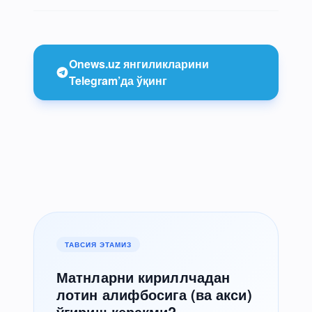
Onews.uz янгиликларини
Telegram’да ўқинг
ТАВСИЯ ЭТАМИЗ
Матнларни кириллчадан
лотин алифбосига (ва акси)
ўгириш керакми?