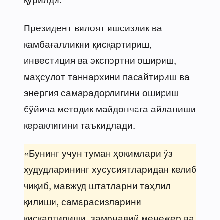
Президент вилоят ишсизлик ва
камбағалликни қисқартириш,
инвестиция ва экспортни ошириш,
маҳсулот таннархини пасайтириш ва
энергия самарадорлигини ошириш
бўйича методик майдончага айланиши
кераклигини таъкидлади.
«Бунинг учун туман ҳокимлари ўз
ҳудудларининг хусусиятларидан келиб
чиқиб, мавжуд штатларни таҳлил
қилиши, самарасизларини
қисқартириши, замонавий менежер ва