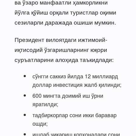
ва ўзаро манфаатли ҳамкорликни
йўлга қўйиш орқали туристлар оқими
сезиларли даражада ошиши мумкин.
Президент вилоятдаги ижтимоий-
иқтисодий ўзгаришларнинг юқори
суръатларини алоҳида таъкидлади:
сўнгги саккиз йилда 12 миллиард
доллар инвестиция жалб қилинди;
600 мингта доимий иш ўрни
яратилди;
тадбиркорлар сони икки баравар
ошди;
ишлаб чиқариш корхоналари сони