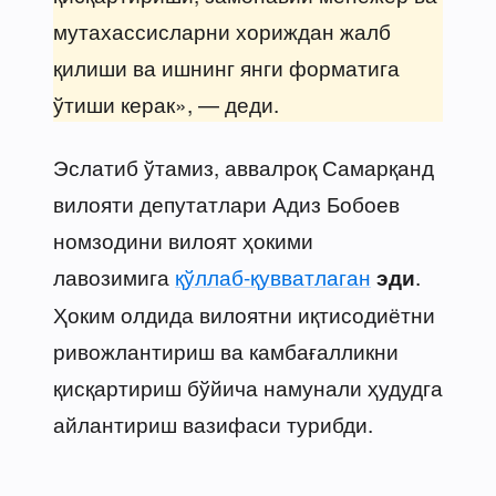
мутахассисларни хориждан жалб
қилиши ва ишнинг янги форматига
ўтиши керак», — деди.
Эслатиб ўтамиз, аввалроқ Самарқанд
вилояти депутатлари Адиз Бобоев
номзодини вилоят ҳокими
лавозимига
қўллаб-қувватлаган
.
эди
Ҳоким олдида вилоятни иқтисодиётни
ривожлантириш ва камбағалликни
қисқартириш бўйича намунали ҳудудга
айлантириш вазифаси турибди.