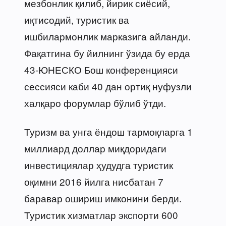
мезбонлик қилиб, йирик сиёсий,
иқтисодий, туристик ва
ишбилармонлик марказига айланди.
Фақатгина бу йилнинг ўзида бу ерда
43-ЮНЕСКО Бош конференцияси
сессияси каби 40 дан ортиқ нуфузли
халқаро форумлар бўлиб ўтди.
Туризм ва унга ёндош тармоқларга 1
миллиард доллар миқдоридаги
инвестициялар ҳудудга туристик
оқимни 2016 йилга нисбатан 7
баравар ошириш имконини берди.
Туристик хизматлар экспорти 600