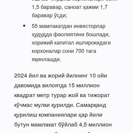
1,5 баравар, саноат ҳажми 1,7
баравар ўсди;
55 мамлакатдан инвесторлар
ҳудудда фаолиятини бошлади,
хорижий капитал иштирокидаги
корхоналар сони 700 тага
яқинлашди.
2024 йил ва жорий йилнинг 10 ойи
давомида вилоятда 15 миллион
квадрат метр турар жой ва тижорат
кўчмас мулки қурилди. Самарқанд
қурилиш компаниялари ҳар йили
бутун мамлакат бўйлаб 4,5 миллион