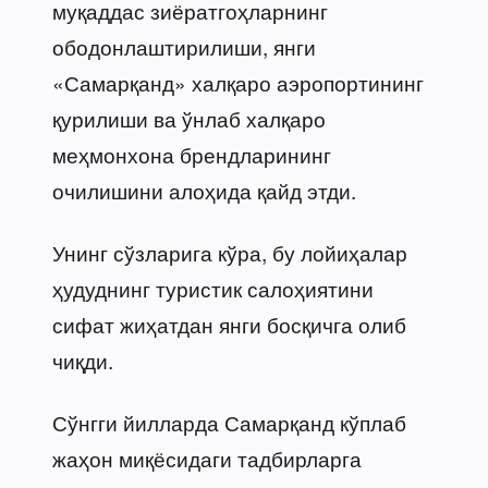
муқаддас зиёратгоҳларнинг
ободонлаштирилиши, янги
«Самарқанд» халқаро аэропортининг
қурилиши ва ўнлаб халқаро
меҳмонхона брендларининг
очилишини алоҳида қайд этди.
Унинг сўзларига кўра, бу лойиҳалар
ҳудуднинг туристик салоҳиятини
сифат жиҳатдан янги босқичга олиб
чиқди.
Сўнгги йилларда Самарқанд кўплаб
жаҳон миқёсидаги тадбирларга