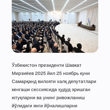
Ўзбекистон президенти Шавкат
Мирзиёев 2025 йил 25 ноябрь куни
Самарқанд вилояти халқ депутатлари
кенгаши сессиясида ҳудуд эришган
ютуқларни ва унинг ривожланиш
йўлидаги янги йўналишларни