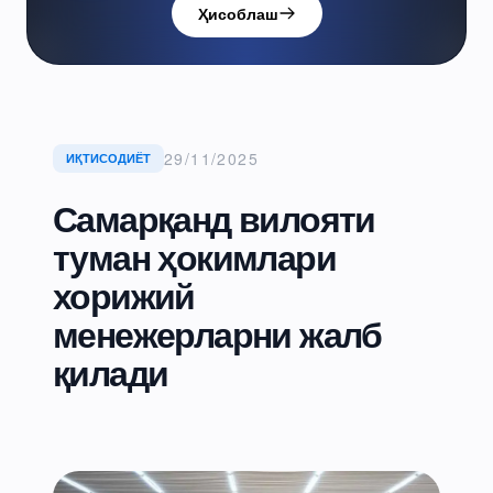
Ҳисоблаш
29/11/2025
ИҚТИСОДИЁТ
Самарқанд вилояти
туман ҳокимлари
хорижий
менежерларни жалб
қилади