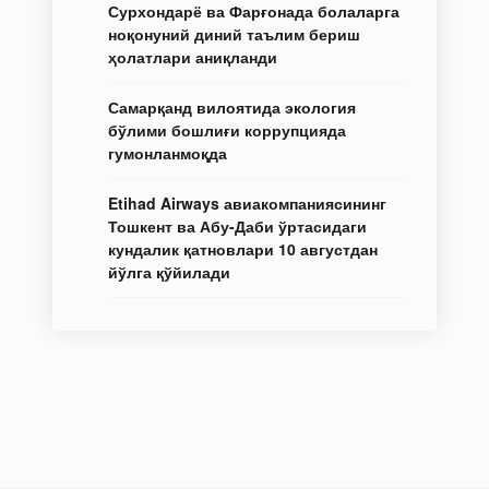
Сурхондарё ва Фарғонада болаларга
ноқонуний диний таълим бериш
ҳолатлари аниқланди
Самарқанд вилоятида экология
бўлими бошлиғи коррупцияда
гумонланмоқда
Etihad Airways авиакомпаниясининг
Тошкент ва Абу-Даби ўртасидаги
кундалик қатновлари 10 августдан
йўлга қўйилади