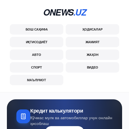
ONEWS
.UZ
БОШ САҲИФА
ҲОДИСАЛАР
ИҚТИСОДИЁТ
ЖАМИЯТ
АВТО
ЖАҲОН
СПОРТ
ВИДЕО
МАЪЛУМОТ
Кредит калькулятори
Кўчмас мулк ва автомобиллар учун онлайн
ҳисоблаш