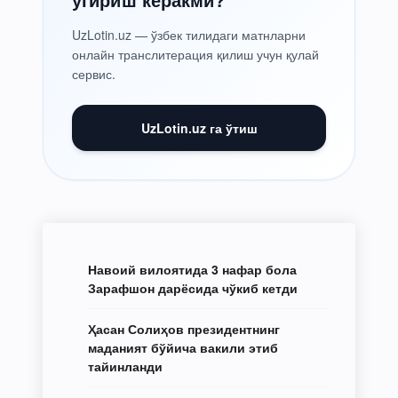
UzLotin.uz — ўзбек тилидаги матнларни
онлайн транслитерация қилиш учун қулай
сервис.
UzLotin.uz га ўтиш
Навоий вилоятида 3 нафар бола
Зарафшон дарёсида чўкиб кетди
Ҳасан Солиҳов президентнинг
маданият бўйича вакили этиб
тайинланди