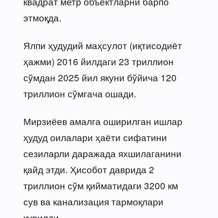
квадрат метр объектларни барпо
этмоқда.
Ялпи ҳудудий маҳсулот (иқтисодиёт
ҳажми) 2016 йилдаги 23 триллион
сўмдан 2025 йил якуни бўйича 120
триллион сўмгача ошади.
Мирзиёев амалга оширилган ишлар
ҳудуд оилалари ҳаёти сифатини
сезиларли даражада яхшилаганини
қайд этди. Ҳисобот даврида 2
триллион сўм қийматидаги 3200 км
сув ва канализация тармоқлари
қурилди.