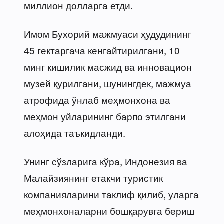
миллион долларга етди.
Имом Бухорий мажмуаси ҳудудининг
45 гектаргача кенгайтирилгани, 10
минг кишилик масжид ва инновацион
музей қурилгани, шунингдек, мажмуа
атрофида ўнлаб меҳмонхона ва
меҳмон уйларининг барпо этилгани
алоҳида таъкидланди.
Унинг сўзларига кўра, Индонезия ва
Малайзиянинг етакчи туристик
компанияларини таклиф қилиб, уларга
меҳмонхоналарни бошқарувга бериш