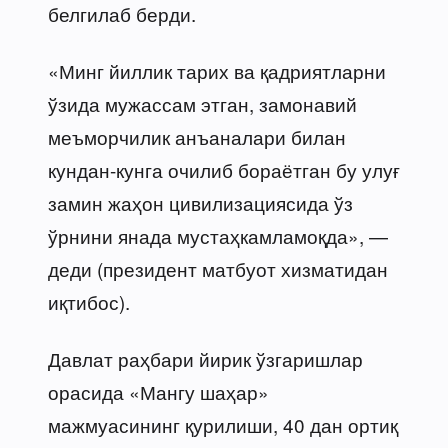
белгилаб берди.
«Минг йиллик тарих ва қадриятларни
ўзида мужассам этган, замонавий
меъморчилик анъаналари билан
кундан-кунга очилиб бораётган бу улуғ
замин жаҳон цивилизациясида ўз
ўрнини янада мустаҳкамламоқда», —
деди (президент матбуот хизматидан
иқтибос).
Давлат раҳбари йирик ўзгаришлар
орасида «Мангу шаҳар»
мажмуасининг қурилиши, 40 дан ортиқ