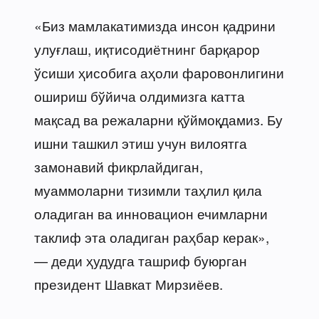
«Биз мамлакатимизда инсон қадрини
улуғлаш, иқтисодиётнинг барқарор
ўсиши ҳисобига аҳоли фаровонлигини
ошириш бўйича олдимизга катта
мақсад ва режаларни қўймоқдамиз. Бу
ишни ташкил этиш учун вилоятга
замонавий фикрлайдиган,
муаммоларни тизимли таҳлил қила
оладиган ва инновацион ечимларни
таклиф эта оладиган раҳбар керак»,
— деди ҳудудга ташриф буюрган
президент Шавкат Мирзиёев.