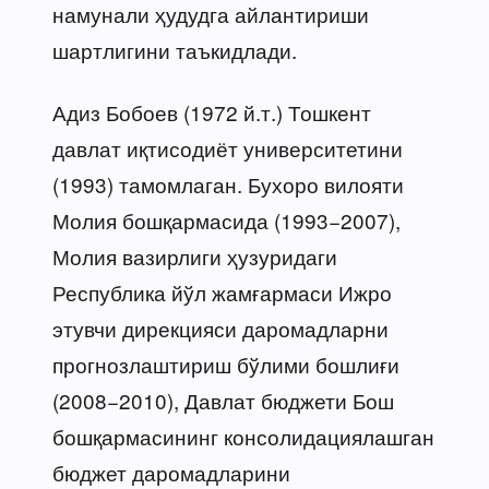
намунали ҳудудга айлантириши
шартлигини таъкидлади.
Адиз Бобоев (1972 й.т.) Тошкент
давлат иқтисодиёт университетини
(1993) тамомлаган. Бухоро вилояти
Молия бошқармасида (1993−2007),
Молия вазирлиги ҳузуридаги
Республика йўл жамғармаси Ижро
этувчи дирекцияси даромадларни
прогнозлаштириш бўлими бошлиғи
(2008−2010), Давлат бюджети Бош
бошқармасининг консолидациялашган
бюджет даромадларини