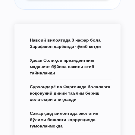
Навоий вилоятида 3 нафар бола
Зарафшон дарёсида чўкиб кетди
Ҳасан Солиҳов президентнинг
маданият бўйича вакили этиб
тайинланди
Сурхондарё ва Фарғонада болаларга
ноқонуний диний таълим бериш
ҳолатлари аниқланди
Самарқанд вилоятида экология
бўлими бошлиғи коррупцияда
гумонланмоқда