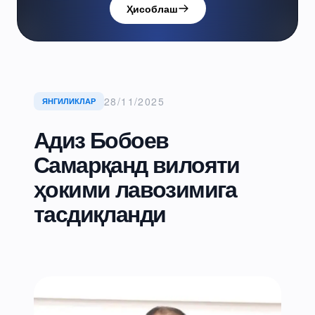
Ҳисоблаш
28/11/2025
ЯНГИЛИКЛАР
Адиз Бобоев
Самарқанд вилояти
ҳокими лавозимига
тасдиқланди