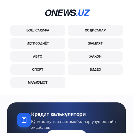
ONEWS
.UZ
БОШ САҲИФА
ҲОДИСАЛАР
ИҚТИСОДИЁТ
ЖАМИЯТ
АВТО
ЖАҲОН
СПОРТ
ВИДЕО
МАЪЛУМОТ
Кредит калькулятори
Кўчмас мулк ва автомобиллар учун онлайн
ҳисоблаш