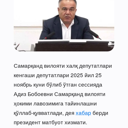
Самарқанд вилояти халқ депутатлари
кенгаши депутатлари 2025 йил 25
ноябрь куни бўлиб ўтган сессияда
Адиз Бобоевни Самарқанд вилояти
ҳокими лавозимига тайинлашни
қўллаб-қувватлади, дея
хабар
берди
президент матбуот хизмати.