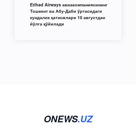
Etihad Airways авиакомпаниясининг
Тошкент ва Абу-Даби ўртасидаги
кундалик қатновлари 10 августдан
йўлга қўйилади
ONEWS
.UZ