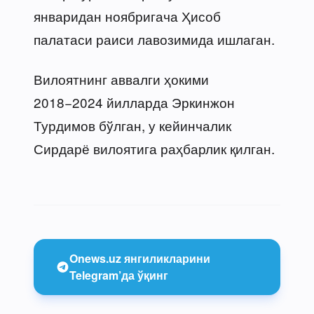
январидан ноябригача Ҳисоб
палатаси раиси лавозимида ишлаган.
Вилоятнинг аввалги ҳокими
2018−2024 йилларда Эркинжон
Турдимов бўлган, у кейинчалик
Сирдарё вилоятига раҳбарлик қилган.
Onews.uz янгиликларини
Telegram’да ўқинг