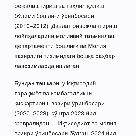
режалаштириш ва таҳлил қилиш
бўлими бошлиғи ўринбосари
(2010−2012), Давлат ривожлантириш
лойиҳаларини молиявий таъминлаш
департаменти бошлиғи ва Молия
вазирлиги тизимидаги бошқа раҳбар
лавозимларда ишлаган.
Бундан ташқари, у Иқтисодий
тараққиёт ва камбағалликни
қисқартириш вазири ўринбосари
(2020−2023), сўнгра 2023 йил
февралидан — Иқтисодиёт ва молия
вазири ўринбосари бўлган. 2024 йил