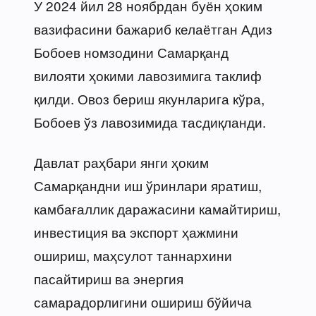
У 2024 йил 28 ноябрдан буён ҳоким
вазифасини бажариб келаётган Адиз
Бобоев номзодини Самарқанд
вилояти ҳокими лавозимига таклиф
қилди. Овоз бериш якунларига кўра,
Бобоев ўз лавозимида тасдиқланди.
Давлат раҳбари янги ҳоким
Самарқандни иш ўринлари яратиш,
камбағаллик даражасини камайтириш,
инвестиция ва экспорт ҳажмини
ошириш, маҳсулот таннархини
пасайтириш ва энергия
самарадорлигини ошириш бўйича