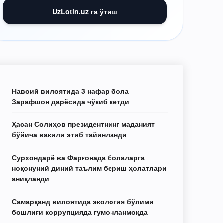
UzLotin.uz га ўтиш
Навоий вилоятида 3 нафар бола
Зарафшон дарёсида чўкиб кетди
Ҳасан Солиҳов президентнинг маданият
бўйича вакили этиб тайинланди
Сурхондарё ва Фарғонада болаларга
ноқонуний диний таълим бериш ҳолатлари
аниқланди
Самарқанд вилоятида экология бўлими
бошлиғи коррупцияда гумонланмоқда