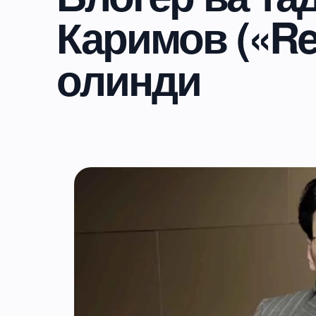
Каримов («Rea
олинди