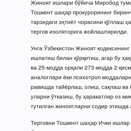
Жиноят ишлари бўйича Миробод тума
Тошкент шаҳар прокурорининг бирин
тарзидаги эҳтиёт чорасини қўллаш ҳ
тергов изоляторига жойлаштирилди.
Унга Ўзбекистон Жиноят кодексининг 
ишлатиш билан қўрқитиш, агар бу ҳақ
ва 25-модда орқали 273-модда 2-қисм
аналоглари ёки психотроп моддаларн
равишда тайёрлаш, олиш, сақлаш ва 
уларни ўтказиш, бу ҳаракатлар оз ми
тутилган жиноятларни содир этишда 
Терговни Тошкент шаҳар Ички ишлар