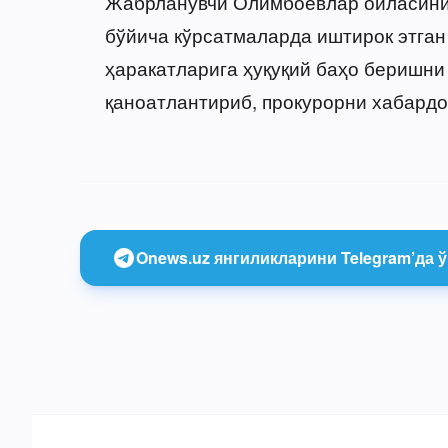
Жабрланувчи Олимбоевлар оиласини
бўйича кўрсатмаларда иштирок этган 
ҳаракатларига ҳуқуқий баҳо беришни
қаноатлантириб, прокурорни хабардо
Onews.uz янгиликларини Telegram’да ў