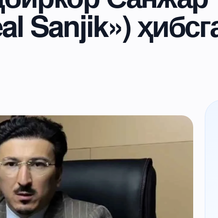
l Sanjik») ҳибсг