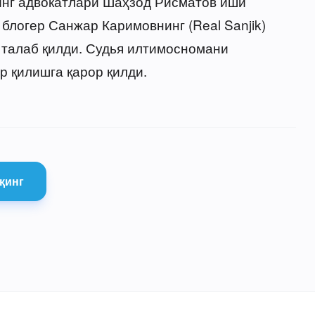
нг адвокатлари Шаҳзод Рисматов иши
блогер Санжар Каримовнинг (Real Sanjik)
 талаб қилди. Судья илтимосномани
р қилишга қарор қилди.
қинг