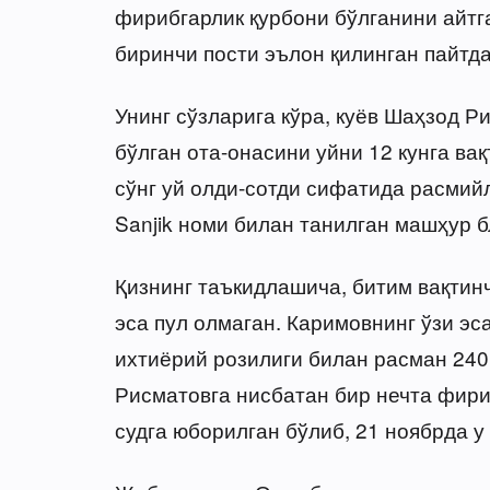
фирибгарлик қурбони бўлганини айтга
биринчи пости эълон қилинган пайтда
Унинг сўзларига кўра, куёв Шаҳзод Р
бўлган ота-онасини уйни 12 кунга ва
сўнг уй олди-сотди сифатида расми
Sanjik номи билан танилган машҳур б
Қизнинг таъкидлашича, битим вақтинч
эса пул олмаган. Каримовнинг ўзи эс
ихтиёрий розилиги билан расман 240
Рисматовга нисбатан бир нечта фири
судга юборилган бўлиб, 21 ноябрда у