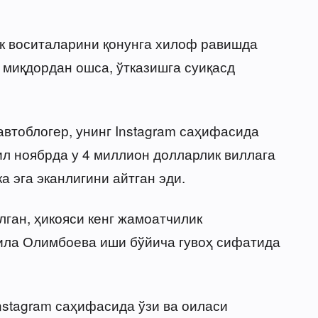
ик воситаларини қонунга хилоф равишда
а миқдордан ошса, ўтказишга суиқасд
втоблогер, унинг Instagram саҳифасида
ил ноябрда у 4 миллион долларлик виллага
а эга эканлигини айтган эди.
лган, ҳикояси кенг жамоатчилик
ила Олимбоева иши бўйича гувоҳ сифатида
Instagram саҳифасида ўзи ва оиласи