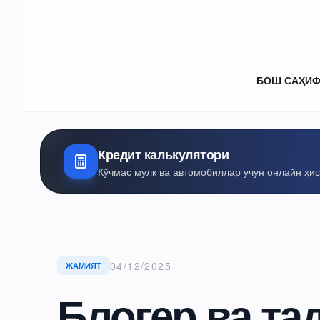
БОШ САҲИ
Кредит калькулятори
Кўчмас мулк ва автомобиллар учун онлайн ҳи
04/12/2025
ЖАМИЯТ
Блогер ва та