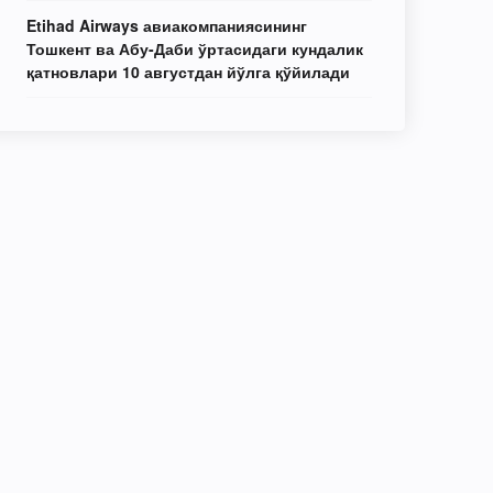
Etihad Airways авиакомпаниясининг
Тошкент ва Абу-Даби ўртасидаги кундалик
қатновлари 10 августдан йўлга қўйилади