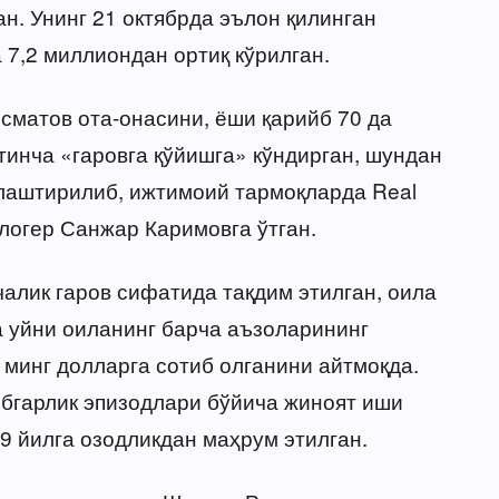
н. Унинг 21 октябрда эълон қилинган
 7,2 миллиондан ортиқ кўрилган.
исматов ота-онасини, ёши қарийб 70 да
қтинча «гаровга қўйишга» кўндирган, шундан
йлаштирилиб, ижтимоий тармоқларда Real
логер Санжар Каримовга ўтган.
алик гаров сифатида тақдим этилган, оила
а уйни оиланинг барча аъзоларининг
 минг долларга сотиб олганини айтмоқда.
бгарлик эпизодлари бўйича жиноят иши
 9 йилга озодликдан маҳрум этилган.