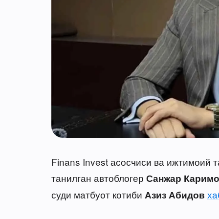
Finans Invest асосчиси ва ижтимоий 
танилган автоблогер
Санжар Карим
суди матбуот котиби
ха
Азиз Абидов