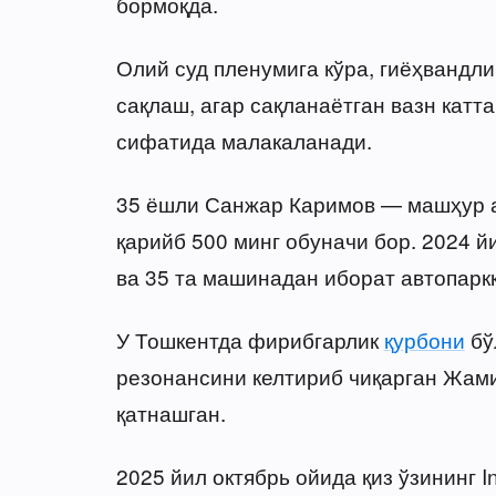
бормоқда.
Олий суд пленумига кўра, гиёҳвандл
сақлаш, агар сақланаётган вазн катт
сифатида малакаланади.
35 ёшли Санжар Каримов — машҳур а
қарийб 500 минг обуначи бор. 2024 й
ва 35 та машинадан иборат автопаркк
У Тошкентда фирибгарлик
қурбони
бў
резонансини келтириб чиқарган Жам
қатнашган.
2025 йил октябрь ойида қиз ўзининг 