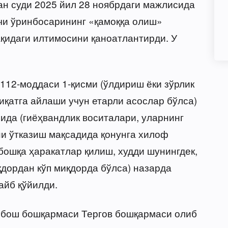
н суди 2025 йил 28 ноябрдаги мажлисида
чи ўринбосарининг «қамоққа олиш»
ақидаги илтимосини қаноатлантирди. У
112-моддаси 1-қисми (ўлдириш ёки зўрлик
иқатга айлаши учун етарли асослар бўлса)
ида (гиёҳвандлик воситалари, уларнинг
и ўтказиш мақсадида қонунга хилоф
бошқа ҳаракатлар қилиш, худди шунингдек,
қдордан кўп миқдорда бўлса) назарда
айб қўйилди.
 бош бошқармаси Тергов бошқармаси олиб