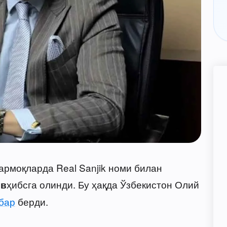
тармоқларда Real Sanjik номи билан
ҳибсга олинди. Бу ҳақда Ўзбекистон Олий
ов
бар
берди.