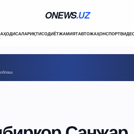
ONEWS
.UZ
ФА
ҲОДИСАЛАР
ИҚТИСОДИЁТ
ЖАМИЯТ
АВТО
ЖАҲОН
СПОРТ
ВИДЕ
соблаш
дбиркор Санжар