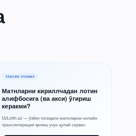
а
ТАВСИЯ ЭТАМИЗ
Матнларни кириллчадан лотин
алифбосига (ва акси) ўгириш
керакми?
UzLotin.uz — ўзбек тилидаги матнларни онлайн
транслитерация қилиш учун қулай сервис.