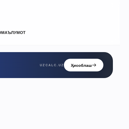
О
МАЪЛУМОТ
Ҳисоблаш
UZCALC.UZ