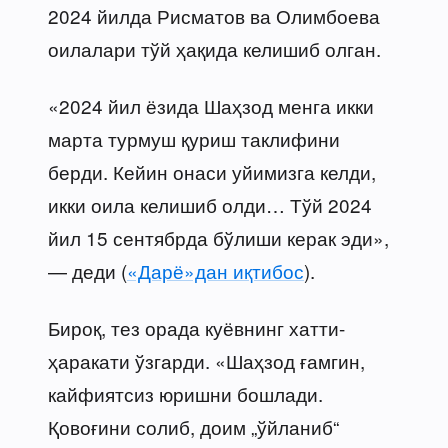
2024 йилда Рисматов ва Олимбоева
оилалари тўй ҳақида келишиб олган.
«2024 йил ёзида Шаҳзод менга икки
марта турмуш қуриш таклифини
берди. Кейин онаси уйимизга келди,
икки оила келишиб олди… Тўй 2024
йил 15 сентябрда бўлиши керак эди»,
— деди (
«Дарё»дан иқтибос
).
Бироқ, тез орада куёвнинг хатти-
ҳаракати ўзгарди. «Шаҳзод ғамгин,
кайфиятсиз юришни бошлади.
Қовоғини солиб, доим „ўйланиб“