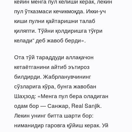
кейин менга пул келиши керак, лекин
пул ўтказмаси кечикмоқда. Икки-уч
киши пулни қайтаришни талаб
қиляпти. Тўйни қолдиришга тўғри
келади“ деб жавоб берди».
Ота тўй тараддуди аллақачон
кетаётганини айтиб эътироз
билдирди. Жабрланувчининг
сўзларига кўра, бунга жавобан
Шаҳзод: «Менга пул бера оладиган
одам бор — Санжар, Real Sanjik.
Лекин унинг битта шарти бор:
ниманидир гаровга қўйиш керак. Уй