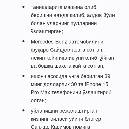
танишларига машина олиб
беришни ваъда қилиб, алдов йўли
билан уларнинг пулларини
ўзлаштирган;
Mercedes-Benz автомобилини
фуқаро Сайдуллаевга сотган,
лекин кейинчалик уни олиб қўйган
ва бошқа шахсга қайта сотган;
ишонч асосида унга берилган 39
минг долларлик 30 та iPhone 15
Pro Max телефонини ўзлаштириб
олган;
уйланишни режалаштирган
қизнинг оиласи уйини блогер
Санжар Каримов номига