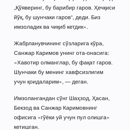
„Қўяверинг, бу барибир гаров. Ҳечқиси
йўқ, бу шунчаки гаров“, деди. Биз
имзоладик ва чиқиб кетдик».
Жабрланувчининг сўзларига кўра,
Санжар Каримов унинг ота-онасига:
«Хавотир олманглар, бу фақат гаров.
Шунчаки бу менинг хавфсизлигим
учун қоидаларим», — деган.
Имзолангандан сўнг Шаҳзод, Ҳасан,
Бекзод ва Санжар Каримовнинг
офисига «гўёки уй учун пул олишга»
кетишган.