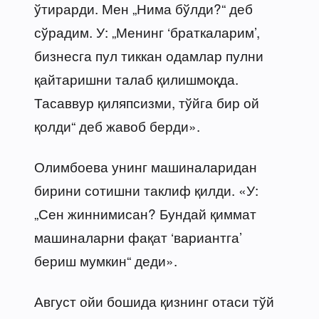
ўтирарди. Мен „Нима бўлди?“ деб
сўрадим. У: „Менинг ‘браткаларим’,
бизнесга пул тиккан одамлар пулни
қайтаришни талаб қилишмоқда.
Тасаввур қиляпсизми, тўйга бир ой
қолди“ деб жавоб берди».
Олимбоева унинг машиналаридан
бирини сотишни таклиф қилди. «У:
„Сен жиннимисан? Бундай қиммат
машиналарни фақат ‘вариантга’
бериш мумкин“ деди».
Август ойи бошида қизнинг отаси тўй