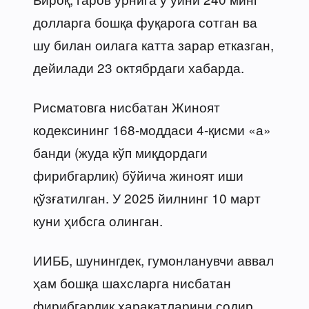
долларга бошқа фуқарога сотган ва
шу билан оилага катта зарар етказган,
дейилади 23 октябрдаги хабарда.
Рисматовга нисбатан Жиноят
кодексининг 168-моддаси 4-қисми «а»
банди (жуда кўп миқдордаги
фирибгарлик) бўйича жиноят иши
қўзғатилган. У 2025 йилнинг 10 март
куни ҳибсга олинган.
ИИББ, шунингдек, гумонланувчи аввал
ҳам бошқа шахсларга нисбатан
фирибгарлик ҳаракатларини содир