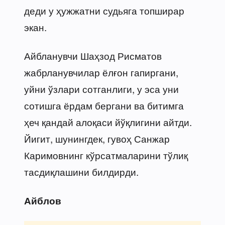
деди у ҳужжатни судьяга топширар
экан.
Айбланувчи Шаҳзод Рисматов
жабрланувчилар ёлғон гапиргани,
уйни ўзлари сотганлиги, у эса уни
сотишга ёрдам бергани ва битимга
ҳеч қандай алоқаси йўқлигини айтди.
Йигит, шунингдек, гувоҳ Санжар
Каримовнинг кўрсатмаларини тўлиқ
тасдиқлашини билдирди.
Айблов