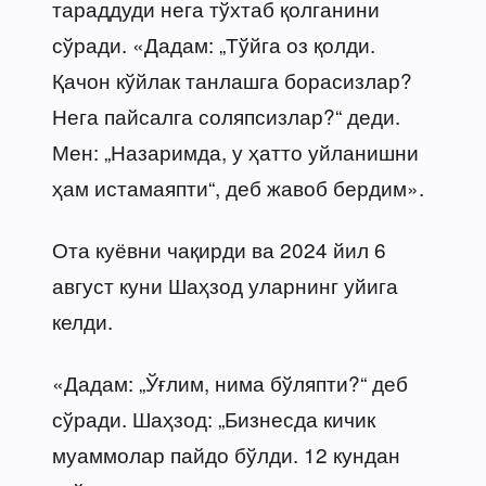
тараддуди нега тўхтаб қолганини
сўради. «Дадам: „Тўйга оз қолди.
Қачон кўйлак танлашга борасизлар?
Нега пайсалга соляпсизлар?“ деди.
Мен: „Назаримда, у ҳатто уйланишни
ҳам истамаяпти“, деб жавоб бердим».
Ота куёвни чақирди ва 2024 йил 6
август куни Шаҳзод уларнинг уйига
келди.
«Дадам: „Ўғлим, нима бўляпти?“ деб
сўради. Шаҳзод: „Бизнесда кичик
муаммолар пайдо бўлди. 12 кундан