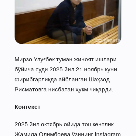
Мирзо Улуғбек туман жиноят ишлари
бўйича суди 2025 йил 21 ноябрь куни
фирибгарликда айбланган Шаҳзод
Рисматовга нисбатан ҳукм чиқарди.
Контекст
2025 йил октябрь ойида тошкентлик
Жамила Олимбоева ўзининг Instagram