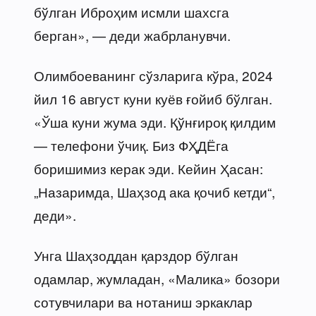
бўлган Иброҳим исмли шахсга
берган», — деди жабрланувчи.
Олимбоеванинг сўзларига кўра, 2024
йил 16 август куни куёв ғойиб бўлган.
«Ўша куни жума эди. Қўнғироқ қилдим
— телефони ўчиқ. Биз ФҲДЁга
боришимиз керак эди. Кейин Ҳасан:
„Назаримда, Шаҳзод ака қочиб кетди“,
деди».
Унга Шаҳзоддан қарздор бўлган
одамлар, жумладан, «Малика» бозори
сотувчилари ва нотаниш эркаклар