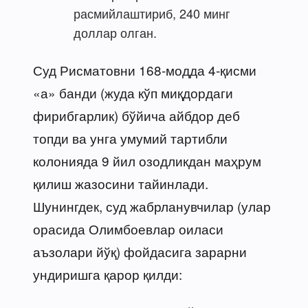
расмийлаштириб, 240 минг
доллар олган.
Суд Рисматовни 168-модда 4-қисми
«а» банди (жуда кўп миқдордаги
фирибгарлик) бўйича айбдор деб
топди ва унга умумий тартибли
колонияда 9 йил озодликдан маҳрум
қилиш жазосини тайинлади.
Шунингдек, суд жабрланувчилар (улар
орасида Олимбоевлар оиласи
аъзолари йўқ) фойдасига зарарни
ундиришга қарор қилди: