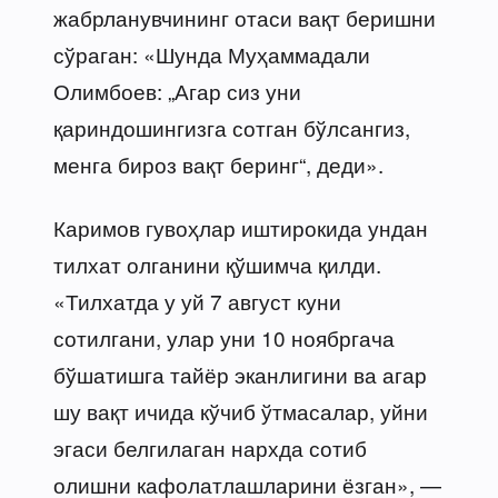
жабрланувчининг отаси вақт беришни
сўраган: «Шунда Муҳаммадали
Олимбоев: „Агар сиз уни
қариндошингизга сотган бўлсангиз,
менга бироз вақт беринг“, деди».
Каримов гувоҳлар иштирокида ундан
тилхат олганини қўшимча қилди.
«Тилхатда у уй 7 август куни
сотилгани, улар уни 10 ноябргача
бўшатишга тайёр эканлигини ва агар
шу вақт ичида кўчиб ўтмасалар, уйни
эгаси белгилаган нархда сотиб
олишни кафолатлашларини ёзган», —