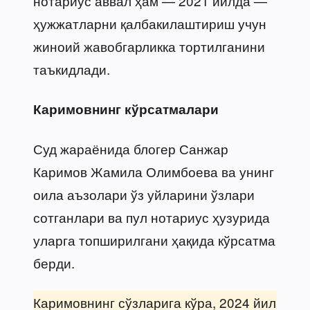
нотариус аввал ҳам — 2021 йилда —
ҳужжатларни қалбакилаштириш учун
жиноий жавобгарликка тортилганини
таъкидлади.
Каримовнинг кўрсатмалари
Суд жараёнида блогер Санжар
Каримов Жамила Олимбоева ва унинг
оила аъзолари ўз уйларини ўзлари
сотганлари ва пул нотариус ҳузурида
уларга топширилгани ҳақида кўрсатма
берди.
Каримовнинг сўзларига кўра, 2024 йил