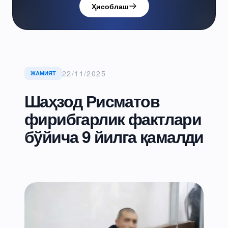
Ҳисоблаш
22/11/2025
ЖАМИЯТ
Шаҳзод Рисматов
фирибгарлик фактлари
бўйича 9 йилга қамалди