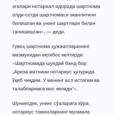
эгалари нотариал идорада шартнома
олди-сотди шартномаси эканлигини
билишган ва унинг шартлари билан
танишишган», — деди.
Гувоҳ шартнома ҳужжатларининг
мазмунидан иқтибос келтирди:
«Шартномада шундай банд бор:
„Ариза матнини нотариус ҳузурида
ўқиб чиқдим. У менинг асл истагим ва
талабларимга мос келади“».
Шунингдек, унинг сўзларига кўра,
нотариус томонларнинг муомала