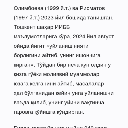
Олимбоева (1999 й.т.) ва Рисматов
(1997 й.т.) 2023 йил бошида танишган.
Тошкент шаҳар ИИББ
маълумотларига кўра, 2024 йил август
ойида йигит «уйланиш нияти
борлигини айтиб, унинг ишончига
кирган». Тўйдан бир неча кун олдин у
қизга гўёки молиявий муаммолар
юзага келганини айтиб, масалалар
ҳал бўлганидан кейин унга уйланишни
ваъда қилиб, унинг уйини вақтинча
гаровга қўйишга кўндирган.
Бироқ, гаров ўрнига у уйни 240 минг