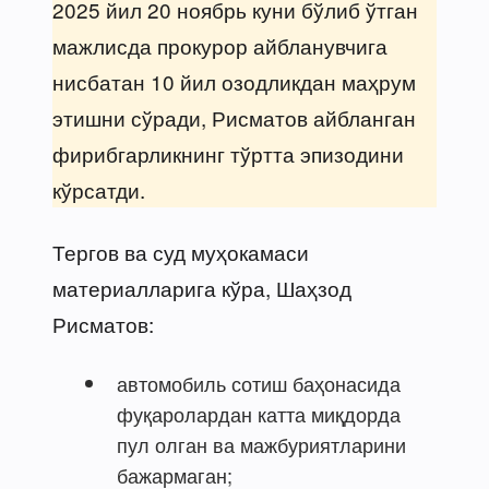
2025 йил 20 ноябрь куни бўлиб ўтган
мажлисда прокурор айбланувчига
нисбатан 10 йил озодликдан маҳрум
этишни сўради, Рисматов айбланган
фирибгарликнинг тўртта эпизодини
кўрсатди.
Тергов ва суд муҳокамаси
материалларига кўра, Шаҳзод
Рисматов:
автомобиль сотиш баҳонасида
фуқаролардан катта миқдорда
пул олган ва мажбуриятларини
бажармаган;