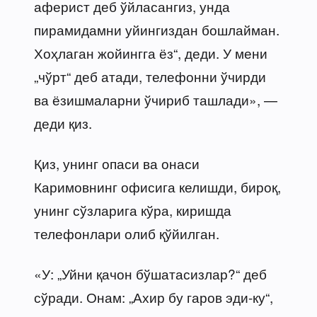
аферист деб ўйласангиз, унда
пирамидамни уйингиздан бошлайман.
Хоҳлаган жойингга ёз“, деди. У мени
„чўрт“ деб атади, телефонни ўчирди
ва ёзишмаларни ўчириб ташлади», —
деди қиз.
Қиз, унинг опаси ва онаси
Каримовнинг офисига келишди, бироқ,
унинг сўзларига кўра, киришда
телефонлари олиб қўйилган.
«У: „Уйни қачон бўшатасизлар?“ деб
сўради. Онам: „Ахир бу гаров эди-ку“,