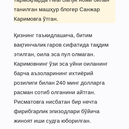
танилган машҳур блогер Санжар
Каримовга ўтган.
Қизнинг таъкидлашича, битим
вақтинчалик гаров сифатида тақдим
этилган, оила эса пул олмаган.
Каримовнинг ўзи эса уйни оиланинг
барча аъзоларининг ихтиёрий
розилиги билан 240 минг долларга
расман сотиб олганини айтган.
Рисматовга нисбатан бир нечта
фирибгарлик эпизодлари бўйича
жиноят иши судга юборилган.