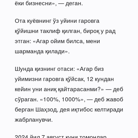
ёки бизнесни», — деган.
Ота куёвнинг ўз уйини гаровга
қўйишни таклиф қилган, бироқ у рад
этган: «Агар ойим билса, мени
шарманда қилади».
Шунда қизнинг отаси: «Агар биз
уйимизни гаровга қўйсак, 12 кундан
кейин уни аниқ қайтарасанми?» — деб
сўраган. «100%, 1000%», — деб жавоб
берган Шаҳзод, дея иқтибос келтиради
жабрланувчи.
2024 йил 7 август куни томонлар