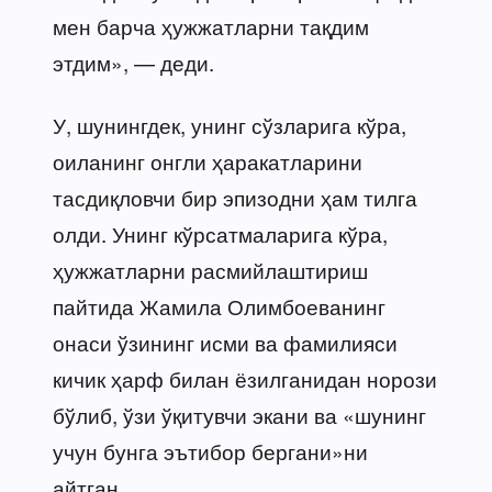
мен барча ҳужжатларни тақдим
этдим», — деди.
У, шунингдек, унинг сўзларига кўра,
оиланинг онгли ҳаракатларини
тасдиқловчи бир эпизодни ҳам тилга
олди. Унинг кўрсатмаларига кўра,
ҳужжатларни расмийлаштириш
пайтида Жамила Олимбоеванинг
онаси ўзининг исми ва фамилияси
кичик ҳарф билан ёзилганидан норози
бўлиб, ўзи ўқитувчи экани ва «шунинг
учун бунга эътибор бергани»ни
айтган.