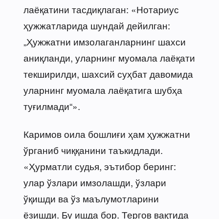
лаёқатини тасдиқлаган: «Нотариус
ҳужжатларида шундай дейилган:
„Ҳужжатни имзолаганларнинг шахси
аниқланди, уларнинг муомала лаёқати
текширилди, шахсий суҳбат давомида
уларнинг муомала лаёқатига шубҳа
туғилмади“».
Каримов оила бошлиғи ҳам ҳужжатни
ўрганиб чиққанини таъкидлади.
«Ҳурматли судья, эътибор беринг:
улар ўзлари имзолашди, ўзлари
ўқишди ва ўз маълумотларини
ёзишди. Бу ишда бор. Тергов вақтида