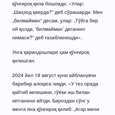
қўнғироқ қила бошлади. «Улар:
„Шаҳзод қаерда?“ деб сўрашарди. Мен
„билмайман“ десам, улар: „Тўйга бир
ой қолди, ‘билмайман’ деганинг
нимаси?“ деб ғазабланишди».
Унга қариндошлари ҳам қўнғироқ
қилишган.
2024 йил 18 август куни айбланувчи
барибир алоқага чиқди. «У тез орада
қайтиб келишини, гўёки иш билан
кетганини айтди. Бироздан сўнг у
менга яна қўнғироқ қилиб: „Агар мени