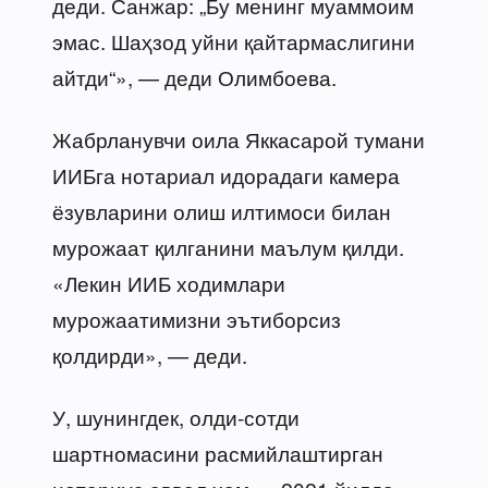
деди. Санжар: „Бу менинг муаммоим
эмас. Шаҳзод уйни қайтармаслигини
айтди“», — деди Олимбоева.
Жабрланувчи оила Яккасарой тумани
ИИБга нотариал идорадаги камера
ёзувларини олиш илтимоси билан
мурожаат қилганини маълум қилди.
«Лекин ИИБ ходимлари
мурожаатимизни эътиборсиз
қолдирди», — деди.
У, шунингдек, олди-сотди
шартномасини расмийлаштирган