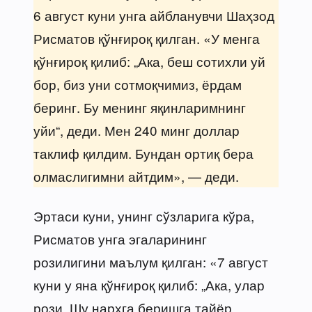
6 август куни унга айбланувчи Шаҳзод
Рисматов қўнғироқ қилган. «У менга
қўнғироқ қилиб: „Ака, беш сотихли уй
бор, биз уни сотмоқчимиз, ёрдам
беринг. Бу менинг яқинларимнинг
уйи“, деди. Мен 240 минг доллар
таклиф қилдим. Бундан ортиқ бера
олмаслигимни айтдим», — деди.
Эртаси куни, унинг сўзларига кўра,
Рисматов унга эгаларининг
розилигини маълум қилган: «7 август
куни у яна қўнғироқ қилиб: „Ака, улар
рози. Шу нархга беришга тайёр.