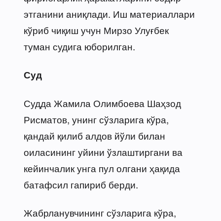
этганини аниқлади. Иш материаллари
кўриб чиқиш учун Мирзо Улуғбек
туман судига юборилган.
Суд
Судда Жамила Олимбоева Шаҳзод
Рисматов, унинг сўзларига кўра,
қандай қилиб алдов йўли билан
оиласининг уйини ўзлаштиргани ва
кейинчалик унга пул олгани ҳақида
батафсил гапириб берди.
Жабрланувчининг сўзларига кўра,