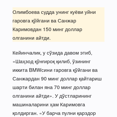
Олимбоева судда унинг куёви уйни
гаровга қўйгани ва Санжар
Каримовдан 150 минг доллар
олганини айтди.
Кейинчалик, у сўзида давом этиб,
«Шаҳзод қўнғироқ қилиб, ўзининг
иккита BMWсини гаровга қўйгани ва
Санжардан 90 минг доллар қайтариш
шарти билан яна 70 минг доллар
олганини айтди». У дўстларининг
машиналарини ҳам Каримовга
қолдирган. «У барча пулни қарздор