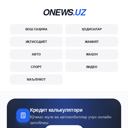
ONEWS
.UZ
БОШ САҲИФА
ҲОДИСАЛАР
ИҚТИСОДИЁТ
ЖАМИЯТ
АВТО
ЖАҲОН
СПОРТ
ВИДЕО
МАЪЛУМОТ
Кредит калькулятори
Кўчмас мулк ва автомобиллар учун онлайн
ҳисоблаш