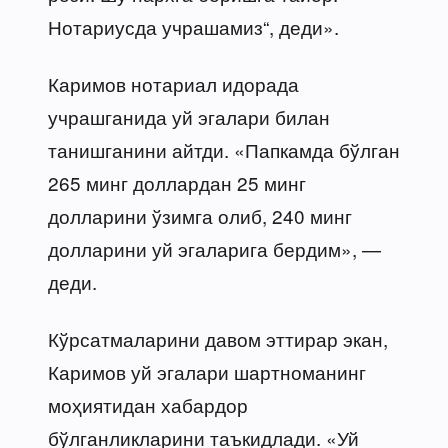
Нотариусда учрашамиз“, деди».
Каримов нотариал идорада
учрашганида уй эгалари билан
танишганини айтди. «Папкамда бўлган
265 минг доллардан 25 минг
долларини ўзимга олиб, 240 минг
долларини уй эгаларига бердим», —
деди.
Кўрсатмаларини давом эттирар экан,
Каримов уй эгалари шартноманинг
моҳиятидан хабардор
бўлганликларини таъкидлади. «Уй