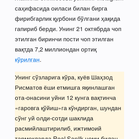
саҳифасида оиласи билан бирга
фирибгарлик қурбони бўлгани ҳақида
гапириб берди. Унинг 21 октябрда чоп
этилган биринчи пости чоп этилган
вақтда 7,2 миллиондан ортиқ
кўрилган
.
Унинг сўзларига кўра, куёв Шаҳзод
Рисматов ёши етмишга яқинлашган
ота-онасини уйни 12 кунга вақтинча
«гаровга қўйиш»га кўндирган, шундан
сўнг уй олди-сотди шаклида
расмийлаштирилиб, ижтимоий
тармоқларда Real Sanjik номи билан