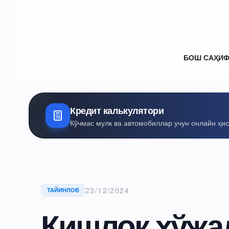
БОШ САҲИ
Кредит калькулятори
Кўчмас мулк ва автомобиллар учун онлайн ҳи
23/12/2024
ТАЙИНЛОВ
Қишлоқ хўжа