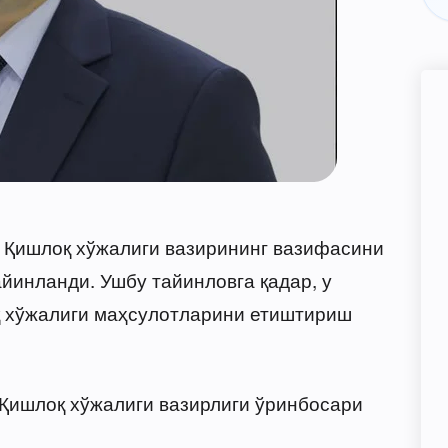
Қишлоқ хўжалиги вазирининг вазифасини
йинланди. Ушбу тайинловга қадар, у
қ хўжалиги маҳсулотларини етиштириш
ишлоқ хўжалиги вазирлиги ўринбосари