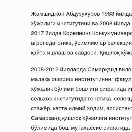
Жамшиджон Абдузухуров 1983 йилда 
хўжалиги институтини ва 2008 йилда 
2017 йилда Кореянинг Конкук универ
агропедагогика, ўсимликлар селекция
қайта ишлаш ва савдоси. Қишлоқ хўж
2008-2012 йилларда Самарқанд вилоя
малака ошириш институтининг факуль
хўжалик бўлими бошлиғи сифатида и
сельхоз институтида генетика, селек
стажёр, катта илмий ходим, ассистен
Самарқанд қишлоқ хўжалиги институ
бўлимида бош мутахассис сифатида 