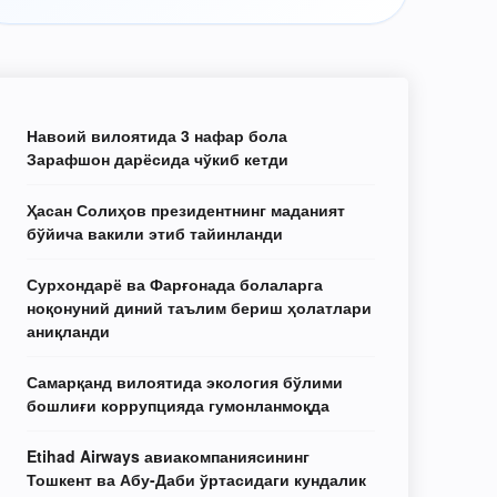
Навоий вилоятида 3 нафар бола
Зарафшон дарёсида чўкиб кетди
Ҳасан Солиҳов президентнинг маданият
бўйича вакили этиб тайинланди
Сурхондарё ва Фарғонада болаларга
ноқонуний диний таълим бериш ҳолатлари
аниқланди
Самарқанд вилоятида экология бўлими
бошлиғи коррупцияда гумонланмоқда
Etihad Airways авиакомпаниясининг
Тошкент ва Абу-Даби ўртасидаги кундалик