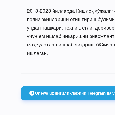
2018-2023 йилларда Қишлоқ хўжалиги
полиз экинларини етиштириш бўлими
ундан ташқари, техник, ёғли, дориво
учун ем ишлаб чиқаришни ривожлант
маҳсулотлар ишлаб чиқариш бўйича 
ишлаган.
Onews.uz янгиликларини Telegram’да ў