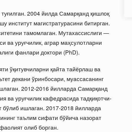
туғилган. 2004 йилда Самарқанд қишлоқ
шу институт магистратурасини битирган.
ситетини тамомлаган. Мутахассислиги —
си ва уруғчилик, аграр маҳсулотларни
алиги фанлари доктори (PhD).
ти ўқитувчиларни қайта тайёрлаш ва
тет декани ўринбосари, муассасанинг
шлаган. 2012-2016 йилларда Самарқанд
ция ва уруғчилик кафедрасида тадқиқотчи-
т бўлиб ишлаган. 2017-2018 йилларда
тининг таълим сифати бўйича назорат
фаолият олиб борган.