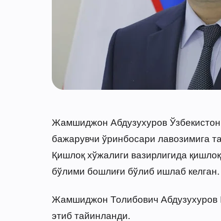
Жамшиджон Абдузухуров Ўзбекистон 
бажарувчи ўринбосари лавозимига та
Қишлоқ хўжалиги вазирлигида қишло
бўлими бошлиғи бўлиб ишлаб келган.
Жамшиджон Толибович Абдузухуров Қ
этиб тайинланди.