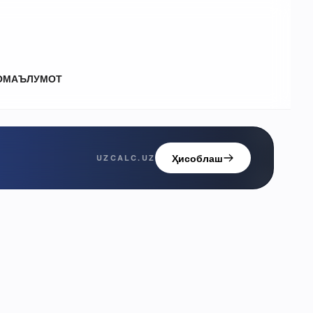
О
МАЪЛУМОТ
Ҳисоблаш
UZCALC.UZ