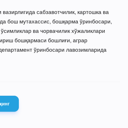
 вазирлигида сабзавотчилик, картошка ва
да бош мутахассис, бошқарма ўринбосари,
р ўсимликлар ва чорвачилик хўжаликлари
ириш бошқармаси бошлиғи, аграр
департамент ўринбосари лавозимларида
қинг