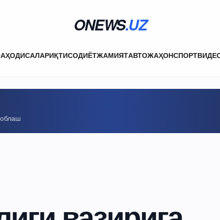
ONEWS
.UZ
ФА
ҲОДИСАЛАР
ИҚТИСОДИЁТ
ЖАМИЯТ
АВТО
ЖАҲОН
СПОРТ
ВИДЕ
соблаш
лиги вазирига