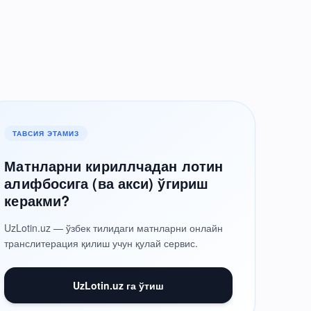
ТАВСИЯ ЭТАМИЗ
Матнларни кириллчадан лотин
алифбосига (ва акси) ўгириш
керакми?
UzLotin.uz — ўзбек тилидаги матнларни онлайн
транслитерация қилиш учун қулай сервис.
UzLotin.uz га ўтиш