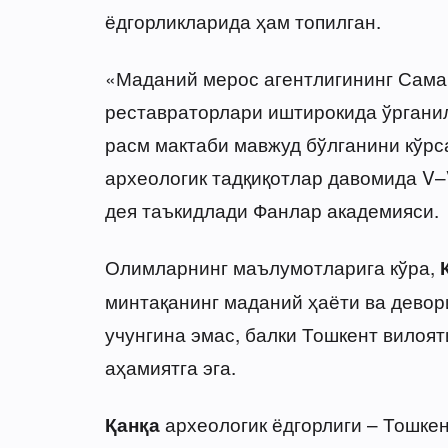
ёдгорликларида ҳам топилган.
«Маданий мерос агентлигининг Сама
реставраторлари иштирокида ўргани
расм мактаби мавжуд бўлганини кўрса
археологик тадқиқотлар давомида V–V
дея таъкидлади Фанлар академияси.
Олимларнинг маълумотларига кўра,
минтақанинг маданий ҳаёти ва дево
учунгина эмас, балки Тошкент вилоят
аҳамиятга эга.
археологик ёдгорлиги – Тошкен
Қанқа