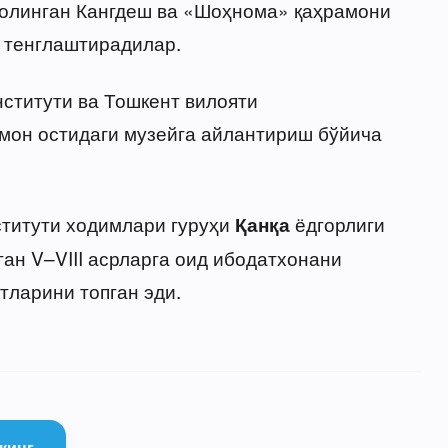
 олинган Кангдеш ва «Шоҳнома» қаҳрамони
н тенглаштирадилар.
ститути ва Тошкент вилояти
смон остидаги музейга айлантириш бўйича
ститути ходимлари гуруҳи
ёдгорлиги
Қанқа
ан V–VIII асрларга оид ибодатхонани
тларини топган эди.
қинг