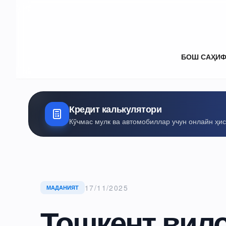
БОШ САҲИ
Кредит калькулятори
Кўчмас мулк ва автомобиллар учун онлайн ҳи
17/11/2025
МАДАНИЯТ
Тошкент вил