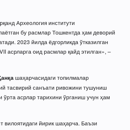
рқанд Археология институти
лаётган бу расмлар Тошкентда ҳам деворий
тади. 2023 йилда ёдгорликда ўтказилган
II асрларга оид расмлар қайд этилган», –
шаҳарчасидаги топилмалар
Қанқа
рий тасвирий санъати ривожини тушуниш
и ўрта асрлар тарихини ўрганиш учун ҳам
т вилоятидаги йирик шаҳарча. Баъзи