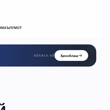
О
МАЪЛУМОТ
Ҳисоблаш
UZCALC.UZ
й