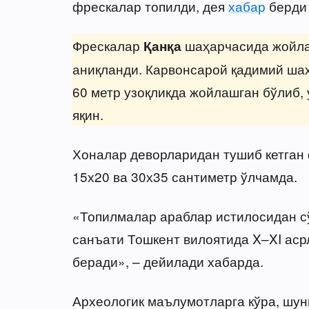
фрескалар топилди, дея
хабар
берди 
Фрескалар
шаҳарчасида жойла
Қанқа
аниқланди. Карвонсарой қадимий ша
60 метр узоқликда жойлашган бўлиб,
яқин.
Хоналар деворларидан тушиб кетган
15х20 ва 30х35 сантиметр ўлчамда.
«Топилмалар араблар истилосидан сў
санъати Тошкент вилоятида X–XI аср
беради», – дейилади хабарда.
Археологик маълумотларга кўра, шу