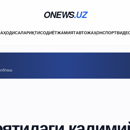
ONEWS
.UZ
ФА
ҲОДИСАЛАР
ИҚТИСОДИЁТ
ЖАМИЯТ
АВТО
ЖАҲОН
СПОРТ
ВИДЕ
соблаш
оятидаги қадими