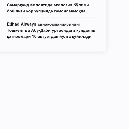
Самарқанд вилоятида экология бўлими
бошлиғи коррупцияда гумонланмоқда
Etihad Airways авиакомпаниясининг
Тошкент ва Абу-Даби ўртасидаги кундалик
қатновлари 10 августдан йўлга қўйилади