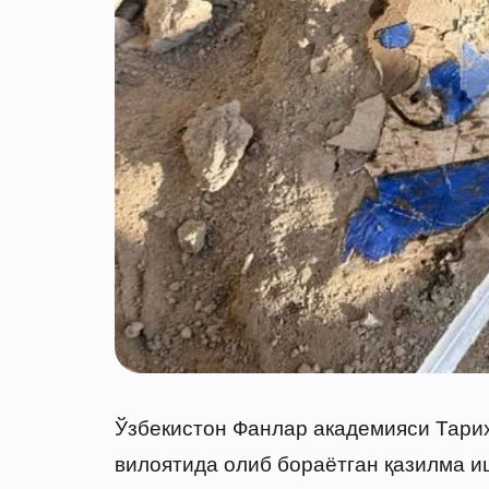
Ўзбекистон Фанлар академияси Тари
вилоятида олиб бораётган қазилма и