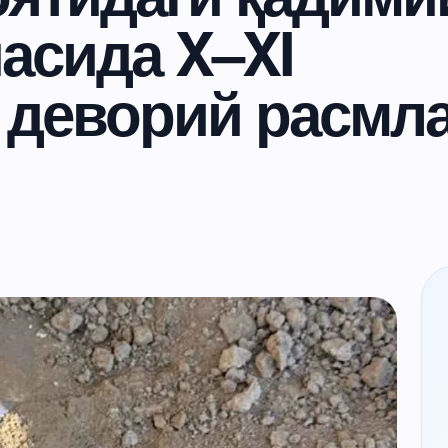
асида X–XI
 деворий расмл