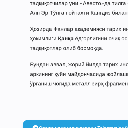
тадқиқотчилар уни «Авесто»да тилга
Алп Эр Тўнга пойтахти Кангдиз била
Ҳозирда Фанлар академияси тарих ин
ҳокимлиги
ёдгорлигини очиқ о
Қанқа
тадқиқотлар олиб бормоқда.
Бундан аввал, жорий йилда тарих ин
аркининг қуйи майдончасида жойлашг
ўрганиш чоғида металл зирҳ фрагмен
Onews.uz янгиликларини Telegram’да ў