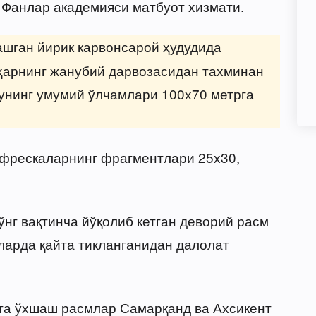
Фанлар академияси матбуот хизмати.
шган йирик карвонсарой ҳудудида
ҳарнинг жанубий дарвозасидан тахминан
 унинг умумий ўлчамлари 100х70 метрга
 фрескаларнинг фрагментлари 25х30,
нг вақтинча йўқолиб кетган деворий расм
ларда қайта тикланганидан далолат
нга ўхшаш расмлар Самарқанд ва Ахсикент