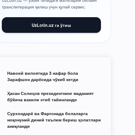
UzLotin.uz — ўзбек тилидаги матнларни онлайн
транслитерация қилиш учун қулай сервис.
UzLotin.uz га ўтиш
Навоий вилоятида 3 нафар бола
Зарафшон дарёсида чўкиб кетди
Ҳасан Солиҳов президентнинг маданият
бўйича вакили этиб тайинланди
Сурхондарё ва Фарғонада болаларга
ноқонуний диний таълим бериш ҳолатлари
аниқланди