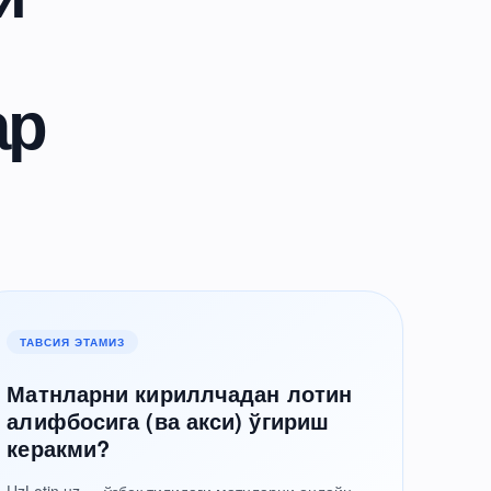
ар
ТАВСИЯ ЭТАМИЗ
Матнларни кириллчадан лотин
алифбосига (ва акси) ўгириш
керакми?