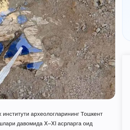
х институти археологларининг Тошкент
шлари давомида X–XI асрларга оид