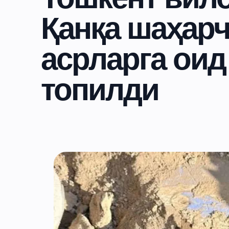
Қанқа шаҳарч
асрларга оид
топилди