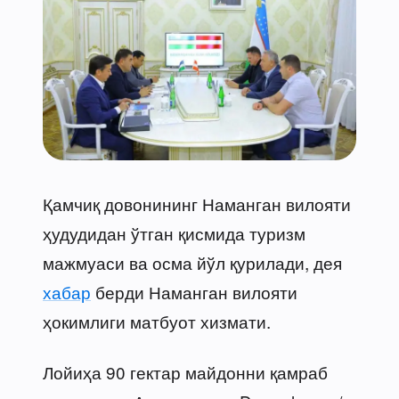
Қамчиқ довонининг Наманган вилояти
ҳудудидан ўтган қисмида туризм
мажмуаси ва осма йўл қурилади, дея
хабар
берди Наманган вилояти
ҳокимлиги матбуот хизмати.
Лойиҳа 90 гектар майдонни қамраб