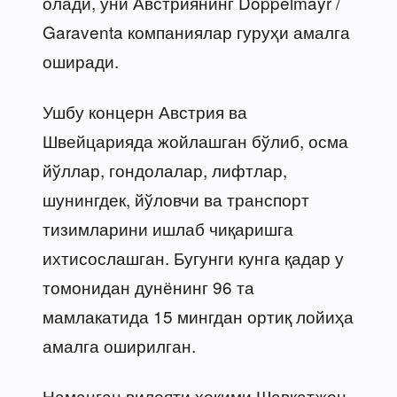
олади, уни Австриянинг Doppelmayr /
Garaventa компаниялар гуруҳи амалга
оширади.
Ушбу концерн Австрия ва
Швейцарияда жойлашган бўлиб, осма
йўллар, гондолалар, лифтлар,
шунингдек, йўловчи ва транспорт
тизимларини ишлаб чиқаришга
ихтисослашган. Бугунги кунга қадар у
томонидан дунёнинг 96 та
мамлакатида 15 мингдан ортиқ лойиҳа
амалга оширилган.
Наманган вилояти ҳокими Шавкатжон