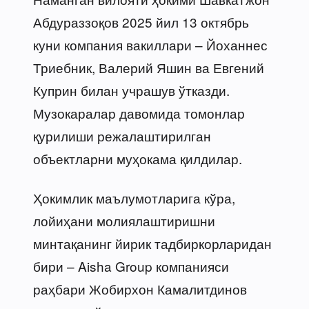
Абдураззоқов 2025 йил 13 октябрь
куни компания вакиллари – Йоханнес
Триебник, Валерий Яшин ва Евгений
Куприн билан учрашув ўтказди.
Музокаралар давомида томонлар
қурилиши режалаштирилган
объектларни муҳокама қилдилар.
Ҳокимлик маълумотларига кўра,
лойиҳани молиялаштиришни
минтақанинг йирик тадбиркорларидан
бири – Aisha Group компанияси
раҳбари Жобирхон Камалитдинов