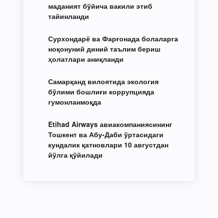
маданият бўйича вакили этиб
тайинланди
Сурхондарё ва Фарғонада болаларга
ноқонуний диний таълим бериш
ҳолатлари аниқланди
Самарқанд вилоятида экология
бўлими бошлиғи коррупцияда
гумонланмоқда
Etihad Airways авиакомпаниясининг
Тошкент ва Абу-Даби ўртасидаги
кундалик қатновлари 10 августдан
йўлга қўйилади