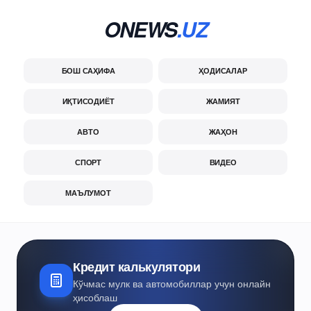
ONEWS
.UZ
БОШ САҲИФА
ҲОДИСАЛАР
ИҚТИСОДИЁТ
ЖАМИЯТ
АВТО
ЖАҲОН
СПОРТ
ВИДЕО
МАЪЛУМОТ
Кредит калькулятори
Кўчмас мулк ва автомобиллар учун онлайн
ҳисоблаш