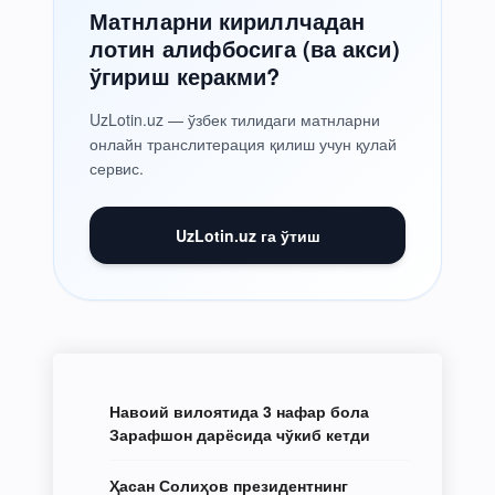
Матнларни кириллчадан
лотин алифбосига (ва акси)
ўгириш керакми?
UzLotin.uz — ўзбек тилидаги матнларни
онлайн транслитерация қилиш учун қулай
сервис.
UzLotin.uz га ўтиш
Навоий вилоятида 3 нафар бола
Зарафшон дарёсида чўкиб кетди
Ҳасан Солиҳов президентнинг