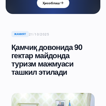
Ҳисоблаш
21/10/2025
ЖАМИЯТ
Қамчиқ довонида 90
гектар майдонда
туризм мажмуаси
ташкил этилади