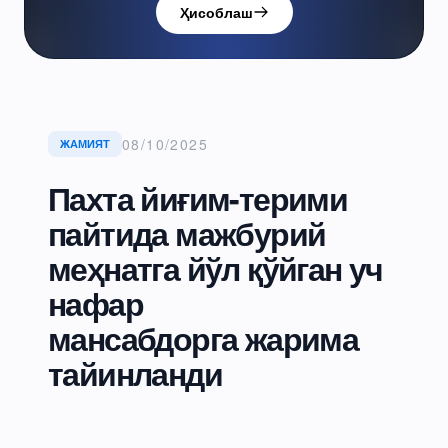
Ҳисоблаш
08/10/2025
ЖАМИЯТ
Пахта йиғим-терими
пайтида мажбурий
меҳнатга йўл қўйган уч
нафар
мансабдорга жарима
тайинланди