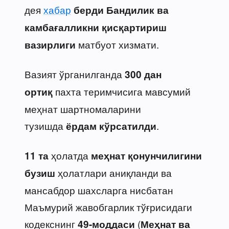
дея
хабар
берди
Бандилик ва
камбағалликни қисқартириш
матбуот хизмати.
вазирлиги
Вазият ўрганилганда
300 дан
пахта теримчисига мавсумий
ортиқ
меҳнат шартномаларини
тузишда
.
ёрдам кўрсатилди
ҳолатда
11 та
меҳнат қонунчилигини
ҳолатлари аниқланди ва
бузиш
мансабдор шахсларга нисбатан
Маъмурий жавобгарлик тўғрисидаги
кодекснинг
(
49-моддаси
Меҳнат ва