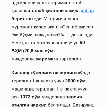
одамларни пахта теримига жалб
қилишни
ҳақида
хабар
талаб қилгани
эди. У теримчиларга
берилган
мурожаат қилар экан: «Сен аёлмисан
ёки йўқми, виждонсиз?!» — деган эди.
У меҳнатга мажбурлагани учун
50
(
)
БҲМ
20,6 млн сўм
миқдорида
тортилган.
жаримага
қўлда
Қишлоқ хўжалиги вазирлиги
терилган 1 кг пахта учун
,
2000 сўм
машинада терилган 1 кг пахта учун
эса
миқдорида
1373 сўм
тавсия
белгилади. Вазирлик,
этилган нархни