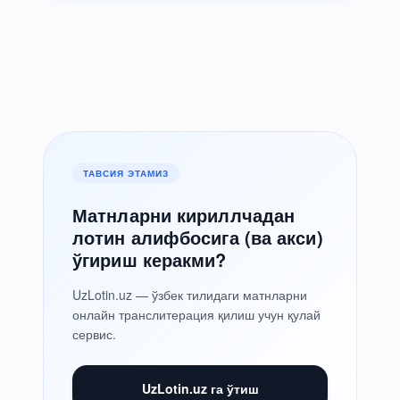
ТАВСИЯ ЭТАМИЗ
Матнларни кириллчадан
лотин алифбосига (ва акси)
ўгириш керакми?
UzLotin.uz — ўзбек тилидаги матнларни
онлайн транслитерация қилиш учун қулай
сервис.
UzLotin.uz га ўтиш