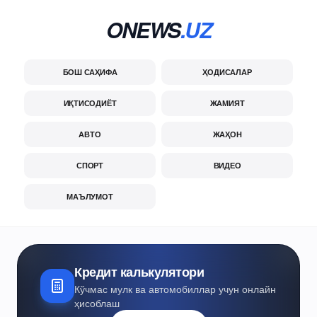
ONEWS
.UZ
БОШ САҲИФА
ҲОДИСАЛАР
ИҚТИСОДИЁТ
ЖАМИЯТ
АВТО
ЖАҲОН
СПОРТ
ВИДЕО
МАЪЛУМОТ
Кредит калькулятори
Кўчмас мулк ва автомобиллар учун онлайн
ҳисоблаш