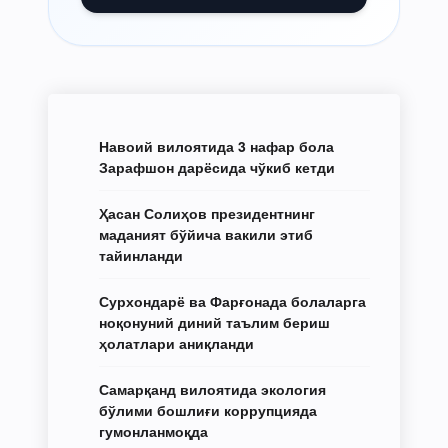
Навоий вилоятида 3 нафар бола
Зарафшон дарёсида чўкиб кетди
Ҳасан Солиҳов президентнинг
маданият бўйича вакили этиб
тайинланди
Сурхондарё ва Фарғонада болаларга
ноқонуний диний таълим бериш
ҳолатлари аниқланди
Самарқанд вилоятида экология
бўлими бошлиғи коррупцияда
гумонланмоқда