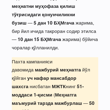
меҳнатни муҳофаза қилиш
тўғрисидаги қонунчиликни
—
жарима,
бузиш
5 дан 10 БҲМгача
бир йил ичида такроран содир этилса
—
жарима) бўйича
10 дан 15 БҲМгача
чоралар қўлланилди.
Пахта кампанияси
давомида
йўл
мажбурий меҳнатга
қўйган
уч нафар мансабдор
нисбатан
нинг
шахсга
МЖТК
51-
(
моддаси 1-қисми
Меҳнатга
—
маъмурий тарзда мажбурлаш
50