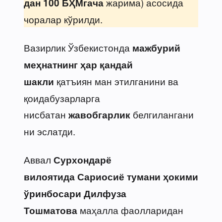
жарима) асосида
дан 100 БҲМгача
чоралар кўрилди.
Вазирлик Ўзбекистонда
мажбурий
меҳнатнинг ҳар қандай
қатъиян ман этилганини ва
шакли
қоидабузарларга
нисбатан
белгилангани
жавобгарлик
ни эслатди.
Аввал
Сурхондарё
вилоятида
Сариосиё тумани ҳокими
ўринбосари Дилфуза
маҳалла фаолларидан
Тошматова