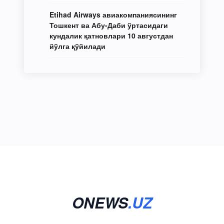
Etihad Airways авиакомпаниясининг
Тошкент ва Абу-Даби ўртасидаги
кундалик қатновлари 10 августдан
йўлга қўйилади
ONEWS
.UZ