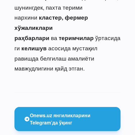
шунингдек, пахта терими
нархини
кластер, фермер
хўжаликлари
ва
ўртасида
раҳбарлари
теримчилар
ги
асосида мустақил
келишув
равишда белгилаш амалиёти
мавжудлигини қайд этган.
Onews.uz янгиликларини
Telegram’да ўқинг