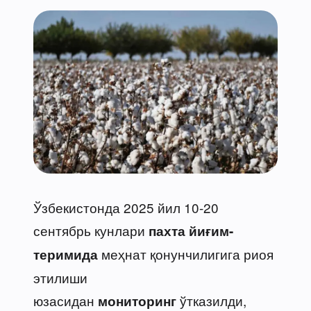
Ўзбекистонда 2025 йил 10-20
сентябрь кунлари
пахта йиғим-
меҳнат қонунчилигига риоя
теримида
этилиши
юзасидан
ўтказилди,
мониторинг