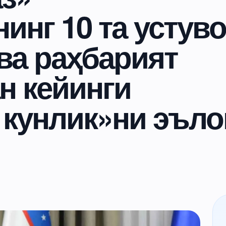
нг 10 та устув
ва раҳбарият
н кейинги
 кунлик»ни эъло