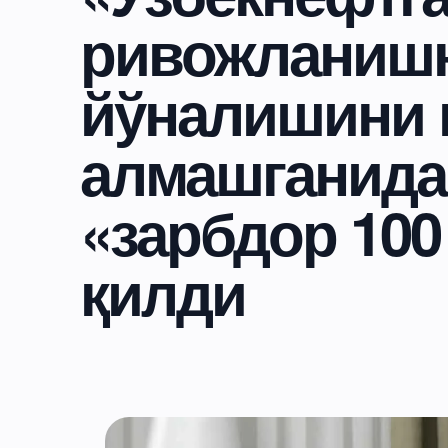
ривожланишни
йўналишини 
алмашганида
«зарбдор 100
қилди