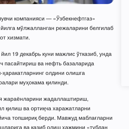
олувчи компанияси — «Ўзбекнефтгаз»
 йилга мўлжалланган режаларини белгилаб
от хизмати.
йил 19 декабрь куни мажлис ўтказиб, унда
ич пасайтириш ва нефть базаларида
и-ҳаракатларнинг олдини олишга
ралари муҳокама қилинди.
я жараёнларини жадаллаштириш,
ил қилиш ва ортиқча харажатларни
йича топшириқ берди. Мавжуд маблағларни
ишларига ва қазиб олиш ҳажмини «тубдан