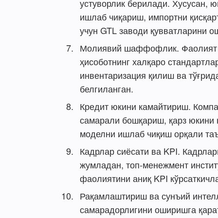
устуворлик берилади. Хусусан, ю
ишлаб чиқариш, импортни қисқар
учун GTL заводи қувватларини о
Молиявий шаффофлик. Фаолият
ҳисоботнинг халқаро стандартла
инвентаризация қилиш ва тўғрид
белгиланган.
Кредит юкини камайтириш. Компа
самарали бошқариш, қарз юкини 
моделни ишлаб чиқиш орқали та
Кадрлар сиёсати ва KPI. Кадрлар
жумладан, топ-менежмент инсти
фаолиятини аниқ KPI кўрсаткичл
Рақамлаштириш ва сунъий интел
самарадорлигини оширишга қарат