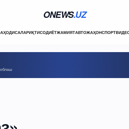
ONEWS
.UZ
ФА
ҲОДИСАЛАР
ИҚТИСОДИЁТ
ЖАМИЯТ
АВТО
ЖАҲОН
СПОРТ
ВИДЕ
соблаш
з»