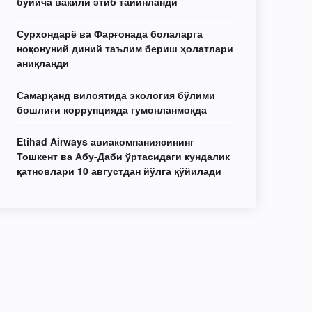
бўйича вакили этиб тайинланди
Сурхондарё ва Фарғонада болаларга
ноқонуний диний таълим бериш ҳолатлари
аниқланди
Самарқанд вилоятида экология бўлими
бошлиғи коррупцияда гумонланмоқда
Etihad Airways авиакомпаниясининг
Тошкент ва Абу-Даби ўртасидаги кундалик
қатновлари 10 августдан йўлга қўйилади