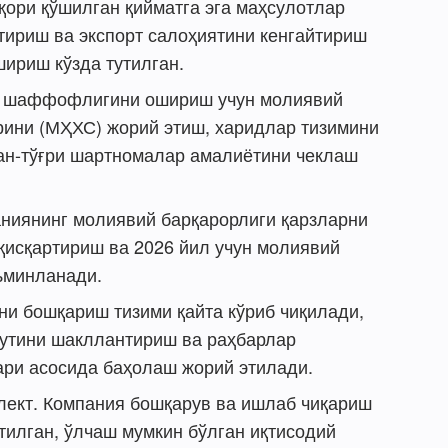
қори қўшилган қийматга эга маҳсулотлар
тириш ва экспорт салоҳиятини кенгайтириш
шириш кўзда тутилган.
 шаффофлигини ошириш учун молиявий
рини (МҲХС) жорий этиш, харидлар тизимини
ан-тўғри шартномалар амалиётини чеклаш
ниянинг молиявий барқарорлиги қарзларни
қисқартириш ва 2026 йил учун молиявий
ъминланади.
ни бошқариш тизими қайта кўриб чиқилади,
тутини шакллантириш ва раҳбарлар
ари асосида баҳолаш жорий этилади.
лект. Компания бошқарув ва ишлаб чиқариш
илган, ўлчаш мумкин бўлган иқтисодий