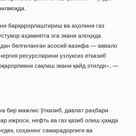
илмоқда.
шни барқарорлаштириш ва аҳолини газ
стувор аҳамиятга эга экани алоҳида
идан белгиланган асосий вазифа — аввало
нергия ресурсларини узлуксиз етказиб
қарорликни сақлаш экани қайд этилди», —
на бир мажлис ўтказиб, давлат раҳбари
ар ижроси, нефть ва газ қазиб олиш ҳамда
гдек, соҳанинг самарадорлиги ва