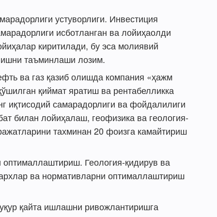
марадорлиги устуворлиги. Инвестиция
амарадорлиги исботланган ва лойиҳаолди
ойиҳалар киритилади, бу эса молиявий
нишни таъминлаши лозим.
ефть ва газ қазиб олишда компания «ҳажм
 қўшилган қиймат яратиш ва рентабелликка
инг иқтисодий самарадорлиги ва фойдалилиги
бат билан лойиҳалаш, геофизика ва геология-
ражатларини тахминан 20 фоизга камайтириш
 оптималлаштириш. Геология-қидирув ва
архлар ва нормативларни оптималлаштириш
 чуқур қайта ишлашни ривожлантиришга