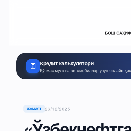
БОШ САҲИ
Кредит калькулятори
Кўчмас мулк ва автомобиллар учун онлайн ҳи
26/12/2025
ЖАМИЯТ
«Ўзбекнефтга