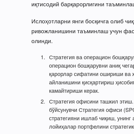
иқтисодий барқарорлигини таъминла
Ислоҳотларни янги босқичга олиб чи
ривожланишини таъминлаш учун фаол
олинди.
Стратегия ва операцион бошқару
операцион бошқарувни аниқ чега
қарорлар сифатини ошириши ва 
айланишини қисқартириш ҳисоби
камайтириши керак.
Стратегия офисини ташкил этиш.
бўйсунувчи Стратегия офиси (SP
стратегияни ишлаб чиқиш, унинг
лойиҳалар портфелини стратеги