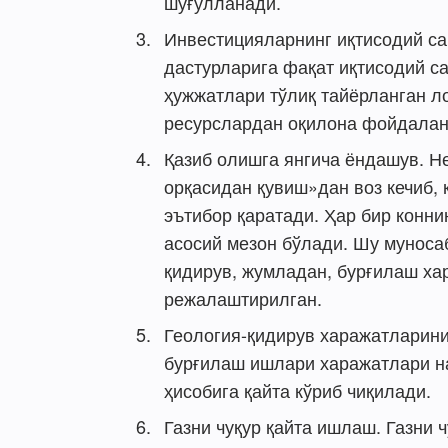
шуғулланади.
Инвестицияларнинг иқтисодий са
дастурларига фақат иқтисодий с
ҳужжатлари тўлиқ тайёрланган л
ресурслардан оқилона фойдала
Қазиб олишга янгича ёндашув. Н
орқасидан қувиш»дан воз кечиб,
эътибор қаратади. Ҳар бир конн
асосий мезон бўлади. Шу муноса
қидирув, жумладан, бурғилаш ха
режалаштирилган.
Геология-қидирув харажатларини
бурғилаш ишлари харажатлари н
ҳисобига қайта кўриб чиқилади.
Газни чуқур қайта ишлаш. Газни