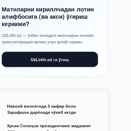
Матнларни кириллчадан лотин
алифбосига (ва акси) ўгириш
керакми?
UzLotin.uz — ўзбек тилидаги матнларни онлайн
транслитерация қилиш учун қулай сервис.
UzLotin.uz га ўтиш
Навоий вилоятида 3 нафар бола
Зарафшон дарёсида чўкиб кетди
Ҳасан Солиҳов президентнинг маданият