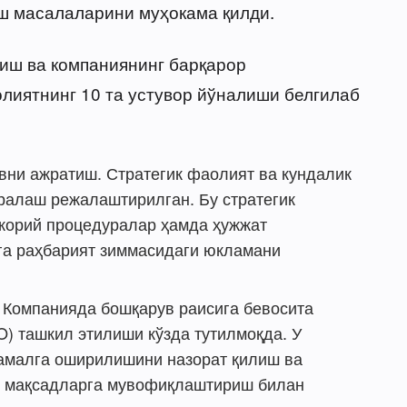
ш масалаларини муҳокама қилди.
қиш ва компаниянинг барқарор
иятнинг 10 та устувор йўналиши белгилаб
вни ажратиш. Стратегик фаолият ва кундалик
ралаш режалаштирилган. Бу стратегик
жорий процедуралар ҳамда ҳужжат
га раҳбарият зиммасидаги юкламани
 Компанияда бошқарув раисига бевосита
O) ташкил этилиши кўзда тутилмоқда. У
 амалга оширилишини назорат қилиш ва
к мақсадларга мувофиқлаштириш билан