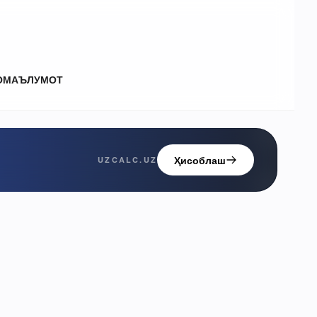
О
МАЪЛУМОТ
Ҳисоблаш
UZCALC.UZ