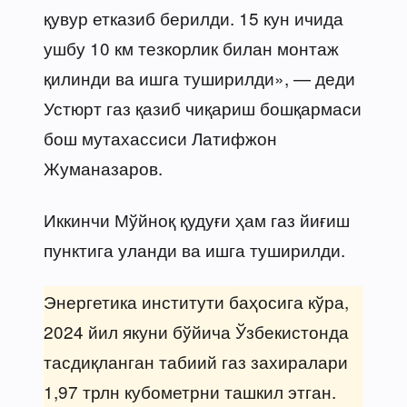
қувур етказиб берилди. 15 кун ичида
ушбу 10 км тезкорлик билан монтаж
қилинди ва ишга туширилди», — деди
Устюрт газ қазиб чиқариш бошқармаси
бош мутахассиси Латифжон
Жуманазаров.
Иккинчи Мўйноқ қудуғи ҳам газ йиғиш
пунктига уланди ва ишга туширилди.
Энергетика институти баҳосига кўра,
2024 йил якуни бўйича Ўзбекистонда
тасдиқланган табиий газ захиралари
1,97 трлн кубометрни ташкил этган.