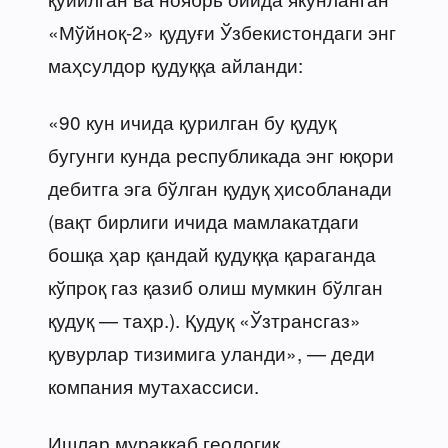
«Мўйноқ-2» қудуғи Ўзбекистондаги энг
маҳсулдор қудуққа айланди:
«90 кун ичида қурилган бу қудуқ
бугунги кунда республикада энг юқори
дебитга эга бўлган қудуқ ҳисобланади
(вақт бирлиги ичида мамлакатдаги
бошқа ҳар қандай қудуққа қараганда
кўпроқ газ қазиб олиш мумкин бўлган
қудуқ — таҳр.). Қудуқ «Ўзтрансгаз»
қувурлар тизимига уланди», — деди
компания мутахассиси.
Ишлар мураккаб геологик