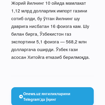
Жорий йилнинг 10 ойида мамлакат
1,12 млрд долларлик импорт газини
сотиб олди, бу ўтган йилнинг шу
даврига нисбатан 16 фоизга кам. Шу
билан бирга, Ўзбекистон газ
экспортини 5,1 фоизга — 568,2 млн
долларгача оширди. Ўзбек гази
асосан Хитойга етказиб берилмоқда.
Onews.uz янгиликларини
Telegram’да ўқинг