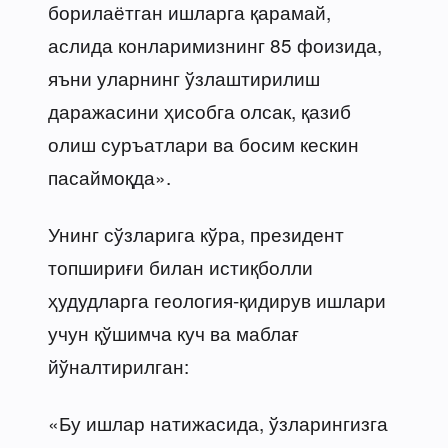
борилаётган ишларга қарамай,
аслида конларимизнинг 85 фоизида,
яъни уларнинг ўзлаштирилиш
даражасини ҳисобга олсак, қазиб
олиш суръатлари ва босим кескин
пасаймоқда».
Унинг сўзларига кўра, президент
топшириғи билан истиқболли
ҳудудларга геология-қидирув ишлари
учун қўшимча куч ва маблағ
йўналтирилган:
«Бу ишлар натижасида, ўзларингизга