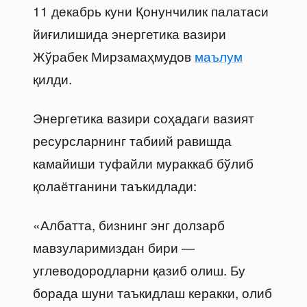
11 декабрь куни Қонунчилик палатаси
йиғилишида энергетика вазири
Жўрабек Мирзамаҳмудов
маълум
қилди.
Энергетика вазири соҳадаги вазият
ресурсларнинг табиий равишда
камайиши туфайли мураккаб бўлиб
қолаётганини таъкидлади:
«Албатта, бизнинг энг долзарб
мавзуларимиздан бири —
углеводородларни қазиб олиш. Бу
борада шуни таъкидлаш керакки, олиб