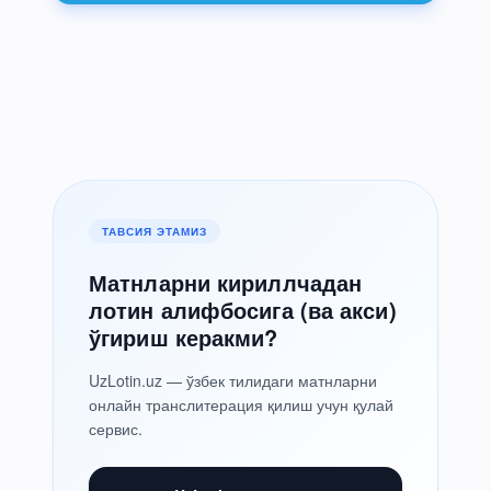
ТАВСИЯ ЭТАМИЗ
Матнларни кириллчадан
лотин алифбосига (ва акси)
ўгириш керакми?
UzLotin.uz — ўзбек тилидаги матнларни
онлайн транслитерация қилиш учун қулай
сервис.