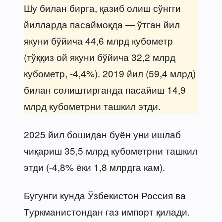
Шу билан бирга, қазиб олиш сўнгги
йилларда пасаймоқда — ўтган йил
якуни бўйича 44,6 млрд кубометр
(тўққиз ой якуни бўйича 32,2 млрд
кубометр, -4,4%). 2019 йил (59,4 млрд)
билан солиштирганда пасайиш 14,9
млрд кубометрни ташкил этди.
2025 йил бошидан буён уни ишлаб
чиқариш 35,5 млрд кубометрни ташкил
этди (-4,8% ёки 1,8 млрдга кам).
Бугунги кунда Ўзбекистон Россия ва
Туркманистондан газ импорт қилади.