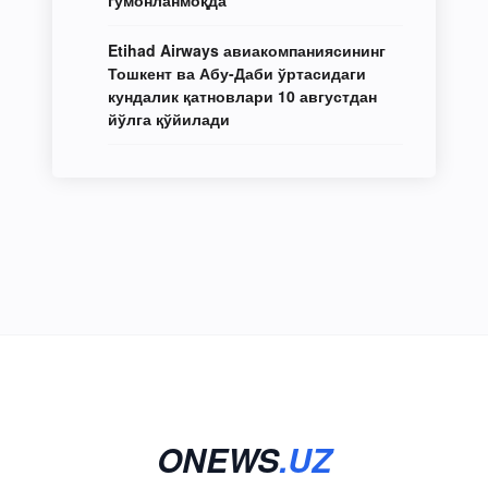
Etihad Airways авиакомпаниясининг
Тошкент ва Абу-Даби ўртасидаги
кундалик қатновлари 10 августдан
йўлга қўйилади
ONEWS
.UZ