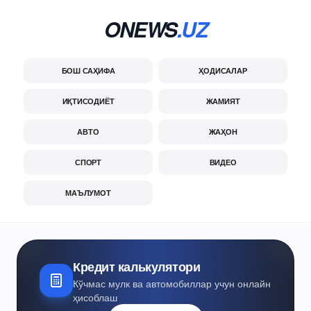
ONEWS
.UZ
БОШ САҲИФА
ҲОДИСАЛАР
ИҚТИСОДИЁТ
ЖАМИЯТ
АВТО
ЖАҲОН
СПОРТ
ВИДЕО
МАЪЛУМОТ
Кредит калькулятори
Кўчмас мулк ва автомобиллар учун онлайн
ҳисоблаш