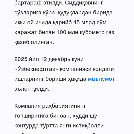
бартараф этилди. Сиддиқовнинг
сўзларига кўра, қудуқлардан бирида
икки ой ичида қарийб 45 млрд сўм
харажат билан 100 млн кубометр газ
қазиб олинган.
2025 йил 12 декабрь куни
«Ўзбекнефтгаз» компанияси кондаги
ишларнинг бориши ҳақида
маълумот
эълон қилди.
Компания раҳбариятининг
топшириғига биноан, худди шу
контурда тўртта янги истиқболли