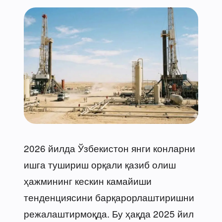
2026 йилда Ўзбекистон янги конларни
ишга тушириш орқали қазиб олиш
ҳажмининг кескин камайиши
тенденциясини барқарорлаштиришни
режалаштирмоқда. Бу ҳақда 2025 йил