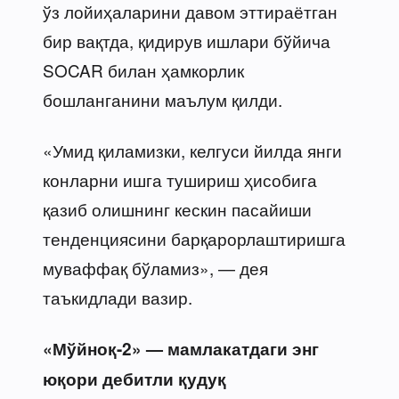
ўз лойиҳаларини давом эттираётган
бир вақтда, қидирув ишлари бўйича
SOCAR билан ҳамкорлик
бошланганини маълум қилди.
«Умид қиламизки, келгуси йилда янги
конларни ишга тушириш ҳисобига
қазиб олишнинг кескин пасайиши
тенденциясини барқарорлаштиришга
муваффақ бўламиз», — дея
таъкидлади вазир.
«Мўйноқ-2» — мамлакатдаги энг
юқори дебитли қудуқ