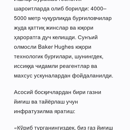
шароитларда олиб борилди: 4000–
5000 метр чуқурликда бурғиловчилар
жуда қаттиқ жинслар ва юқори
ҳароратга дуч келишди. Сунъий
олмосли Baker Hughes юқори
технологик бурғилари, шунингдек,
иссиққа чидамли реагентлар ва
махсус ускуналардан фойдаланилди.
Асосий босқичлардан бири газни
йиғиш ва тайёрлаш учун
инфратузилма яратиш:
«Кўриб турганингиздек, биз газ йиғиш