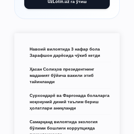
UzLotin.uz га ўтиш
Навоий вилоятида 3 нафар бола
Зарафшон дарёсида чўкиб кетди
Ҳасан Солиҳов президентнинг
маданият бўйича вакили этиб
тайинланди
Сурхондарё ва Фарғонада болаларга
ноқонуний диний таълим бериш
ҳолатлари аниқланди
Самарқанд вилоятида экология
бўлими бошлиғи коррупцияда
гумонланмоқда