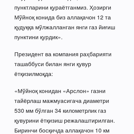
пунктларини қураётганмиз. Ҳозирги
Мўйноқ конида биз аллақачон 12 та
қудуққа мўлжалланган янги газ йиғиш
пунктини қурдик».
Президент ва компания раҳбарияти
ташаббуси билан янги қувур
ётқизилмоқда:
«Мўйноқ конидан «Арслон» газни
тайёрлаш мажмуасигача диаметри
530 мм бўлган 34 километрлик газ
қувурини ётқизиш режалаштирилган.
Биринчи босқичда аллақачон 10 км