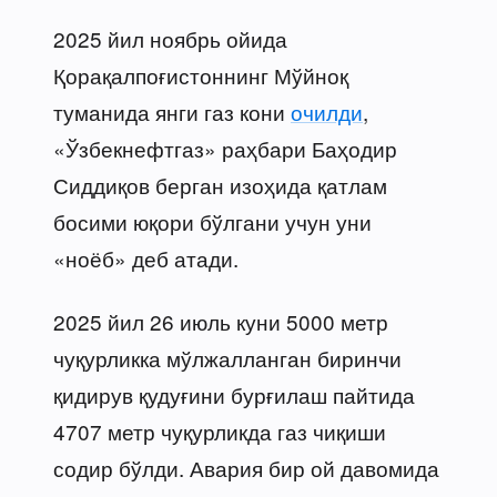
2025 йил ноябрь ойида
Қорақалпоғистоннинг Мўйноқ
туманида янги газ кони
очилди
,
«Ўзбекнефтгаз» раҳбари Баҳодир
Сиддиқов берган изоҳида қатлам
босими юқори бўлгани учун уни
«ноёб» деб атади.
2025 йил 26 июль куни 5000 метр
чуқурликка мўлжалланган биринчи
қидирув қудуғини бурғилаш пайтида
4707 метр чуқурликда газ чиқиши
содир бўлди. Авария бир ой давомида