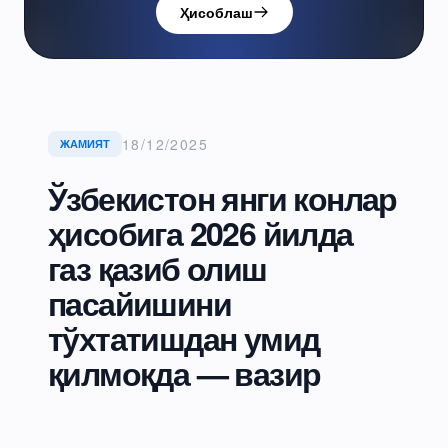
Ҳисоблаш
18/12/2025
ЖАМИЯТ
Ўзбекистон янги конлар
ҳисобига 2026 йилда
газ қазиб олиш
пасайишини
тўхтатишдан умид
қилмоқда — вазир