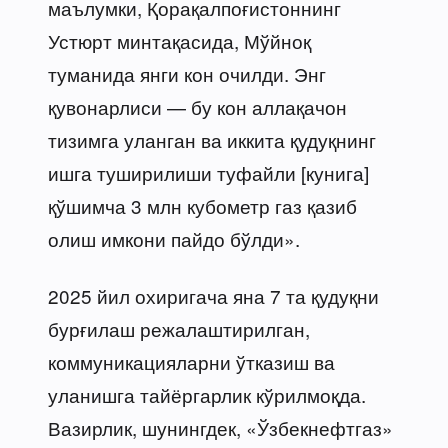
маълумки, Қорақалпоғистоннинг
Устюрт минтақасида, Мўйноқ
туманида янги кон очилди. Энг
қувонарлиси — бу кон аллақачон
тизимга уланган ва иккита қудуқнинг
ишга туширилиши туфайли [кунига]
қўшимча 3 млн кубометр газ қазиб
олиш имкони пайдо бўлди».
2025 йил охиригача яна 7 та қудуқни
бурғилаш режалаштирилган,
коммуникацияларни ўтказиш ва
уланишга тайёргарлик кўрилмоқда.
Вазирлик, шунингдек, «Ўзбекнефтгаз»