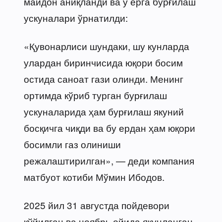
майдон аниқланди ва у ерга бурғилаш
ускуналари ўрнатилди:
«Қувонарлиси шундаки, шу кунларда
улардан биринчисида юқори босим
остида саноат гази олинди. Менинг
ортимда кўриб турган бурғилаш
ускуналарида ҳам бурғилаш якуний
босқичга чиқди ва бу ердан ҳам юқори
босимли газ олиниши
режалаштирилган», — деди компания
матбуот котиби Мўмин Ибодов.
2025 йил 31 августда пойдевори
қўйилган ва ноябрь ойида якунланган