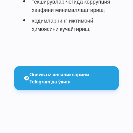
текширувлар чоғида коррупция
хавфини минималлаштириш;
ходимларнинг ижтимоий
ҳимоясини кучайтириш.
Onews.uz янгиликларини
Telegram’да ўқинг