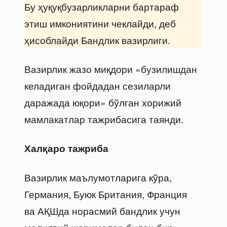
Бу ҳуқуқбузарликларни бартараф
этиш имкониятини чеклайди, деб
ҳисоблайди Бандлик вазирлиги.
Вазирлик жазо миқдори «бузилишдан
келадиган фойдадан сезиларли
даражада юқори» бўлган хорижий
мамлакатлар тажрибасига таянди.
Халқаро тажриба
Вазирлик маълумотларига кўра,
Германия, Буюк Британия, Франция
ва АҚШда норасмий бандлик учун