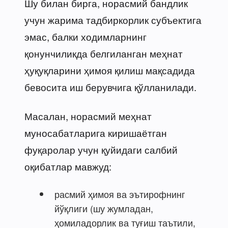
Шу билан бирга, норасмий бандлик
учун жарима тадбиркорлик субъектига
эмас, балки ходимларнинг
қонунчиликда белгиланган меҳнат
ҳуқуқларини ҳимоя қилиш мақсадида
бевосита иш берувчига қўлланилади.
Масалан, норасмий меҳнат
муносабатларига киришаётган
фуқаролар учун қуйидаги салбий
оқибатлар мавжуд:
расмий ҳимоя ва эътирофнинг
йўқлиги (шу жумладан,
ҳомиладорлик ва туғиш таътили,