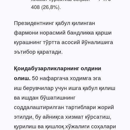
408 (26,8%).
Президентнинг қабул қилинган
фармони норасмий бандликка қарши
курашнинг тўртта асосий йўналишига
эътибор қаратади.
Қоидабузарликларнинг олдини
50 нафаргача ходимга эга
олиш.
иш берувчилар учун ишга қабул қилиш
ва ишдан бўшатишнинг
соддалаштирилган тартиблари жорий
этилди, бу айниқса хизмат кўрсатиш,
қурилиш ва қишлоқ хўжалиги соҳалари