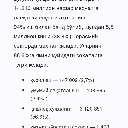
14,213 миллион нафар меҳнатга
лаёқатли ёшдаги аҳолининг
94% иш билан банд бўлиб, шундан 5,5
миллион киши (38,8%) норасмий
секторда меҳнат қилади. Уларнинг
88,6%га яқини қуйидаги соҳаларга
тўғри келади:
қурилиш — 147 009 (2,7%);
умумий овқатланиш — 133 665
(2,4%);
қишлоқ хўжалиги — 3 120 851
(56,6%);
хизмат кўрсатиш соҳаси — 1 478