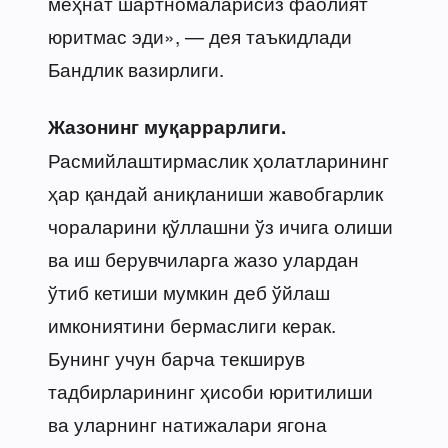
меҳнат шартномаларисиз фаолият
юритмас эди», — дея таъкидлади
Бандлик вазирлиги.
Жазонинг муқаррарлиги.
Расмийлаштирмаслик ҳолатларининг
ҳар қандай аниқланиши жавобгарлик
чораларини қўллашни ўз ичига олиши
ва иш берувчиларга жазо улардан
ўтиб кетиши мумкин деб ўйлаш
имкониятини бермаслиги керак.
Бунинг учун барча текширув
тадбирларининг ҳисоби юритилиши
ва уларнинг натижалари ягона