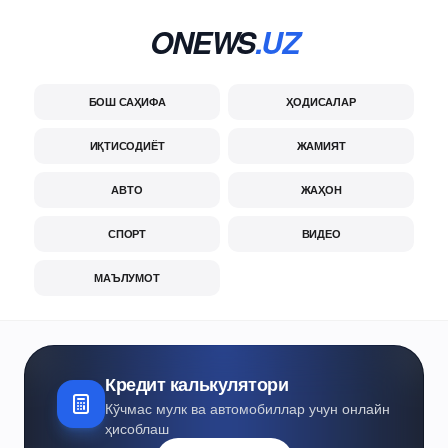
ONEWS
.UZ
БОШ САҲИФА
ҲОДИСАЛАР
ИҚТИСОДИЁТ
ЖАМИЯТ
АВТО
ЖАҲОН
СПОРТ
ВИДЕО
МАЪЛУМОТ
Кредит калькулятори
Кўчмас мулк ва автомобиллар учун онлайн
ҳисоблаш