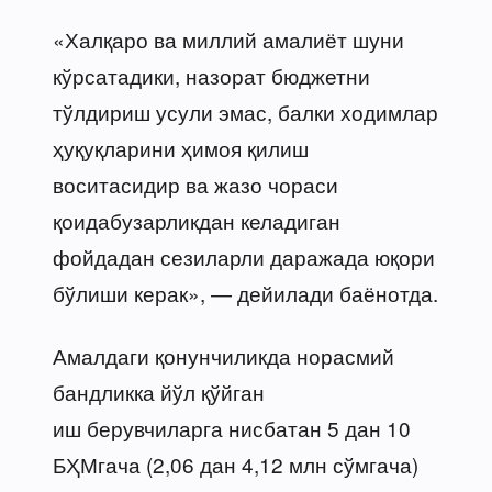
«Халқаро ва миллий амалиёт шуни
кўрсатадики, назорат бюджетни
тўлдириш усули эмас, балки ходимлар
ҳуқуқларини ҳимоя қилиш
воситасидир ва жазо чораси
қоидабузарликдан келадиган
фойдадан сезиларли даражада юқори
бўлиши керак», — дейилади баёнотда.
Амалдаги қонунчиликда норасмий
бандликка йўл қўйган
иш берувчиларга нисбатан 5 дан 10
БҲМгача (2,06 дан 4,12 млн сўмгача)