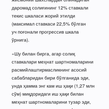
даромад солиғининг 12% ставкали
текис шкаласи жорий этилди
(максимал ставкаси 22,5% бўлган
уч поғонали прогрессив шкала
ўрнига).
«Шу билан бирга, агар солиқ
ставкалари меҳнат шартномаларини
расмийлаштирмасликнинг асосий
сабабларидан бири бўлганида эди,
унда ҳамма энг кам иш ҳақи (1,27 млн
сўм) миқдоридаги иш ҳақи билан
меҳнат шартномаларини тузар эди,