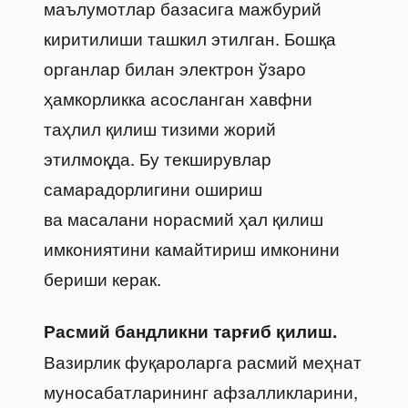
маълумотлар базасига мажбурий
киритилиши ташкил этилган. Бошқа
органлар билан электрон ўзаро
ҳамкорликка асосланган хавфни
таҳлил қилиш тизими жорий
этилмоқда. Бу текширувлар
самарадорлигини ошириш
ва масалани норасмий ҳал қилиш
имкониятини камайтириш имконини
бериши керак.
Расмий бандликни тарғиб қилиш.
Вазирлик фуқароларга расмий меҳнат
муносабатларининг афзалликларини,