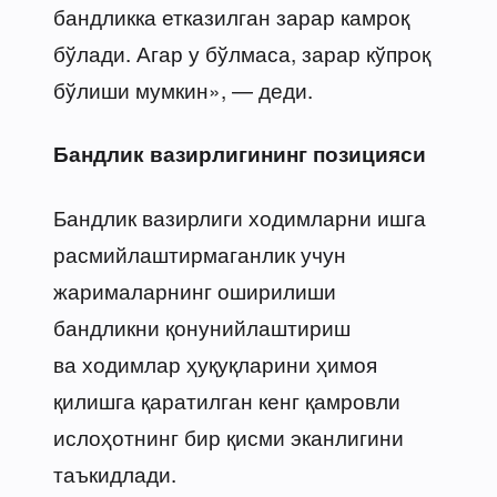
бандликка етказилган зарар камроқ
бўлади. Агар у бўлмаса, зарар кўпроқ
бўлиши мумкин», — деди.
Бандлик вазирлигининг позицияси
Бандлик вазирлиги ходимларни ишга
расмийлаштирмаганлик учун
жарималарнинг оширилиши
бандликни қонунийлаштириш
ва ходимлар ҳуқуқларини ҳимоя
қилишга қаратилган кенг қамровли
ислоҳотнинг бир қисми эканлигини
таъкидлади.