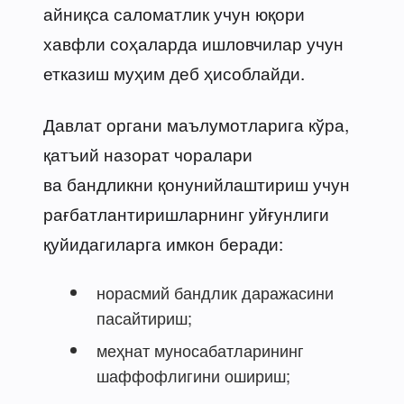
айниқса саломатлик учун юқори
хавфли соҳаларда ишловчилар учун
етказиш муҳим деб ҳисоблайди.
Давлат органи маълумотларига кўра,
қатъий назорат чоралари
ва бандликни қонунийлаштириш учун
рағбатлантиришларнинг уйғунлиги
қуйидагиларга имкон беради:
норасмий бандлик даражасини
пасайтириш;
меҳнат муносабатларининг
шаффофлигини ошириш;