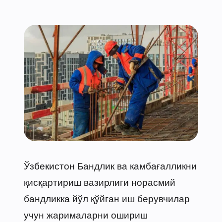
Ўзбекистон Бандлик ва камбағалликни
қисқартириш вазирлиги норасмий
бандликка йўл қўйган иш берувчилар
учун жарималарни ошириш