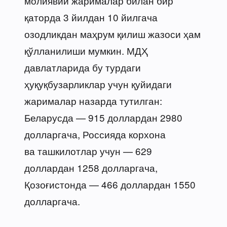
молиявий жарималар билан бир
қаторда 3 йилдан 10 йилгача
озодликдан маҳрум қилиш жазоси ҳам
қўлланилиши мумкин. МДҲ
давлатларида бу турдаги
ҳуқуқбузарликлар учун қуйидаги
жарималар назарда тутилган:
Беларусда — 915 доллардан 2980
долларгача, Россияда корхона
ва ташкилотлар учун — 629
доллардан 1258 долларгача,
Қозоғистонда — 466 доллардан 1550
долларгача.