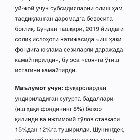
уй-жой учун субсидияларни олиш ҳам
тасдиқланган даромадга бевосита
боғлиқ. Бундан ташқари, 2019 йилдаги
солиқ ислоҳоти натижасида «иш ҳақи
фондига юклама сезиларли даражада
камайтирилди», бу эса «соя»га ўтиш
истагини камайтирди.
фуқаролардан
Маълумот учун:
ундириладиган суғурта бадаллари
(иш ҳақи фондининг 8%) бекор
қилинди ва ижтимоий тўлов ставкаси
15%дан 12%га туширилди. Шунингдек,
жисмоний шахслардан олинадиган