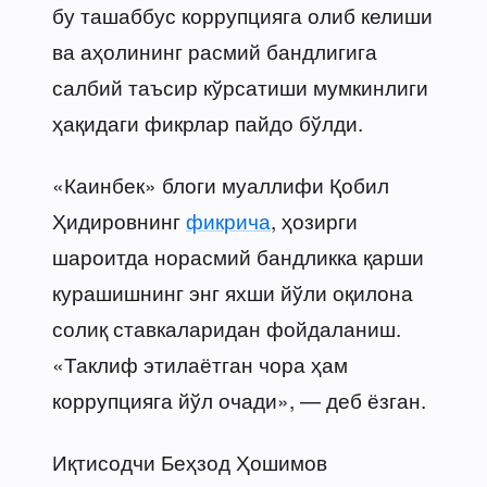
бу ташаббус коррупцияга олиб келиши
ва аҳолининг расмий бандлигига
салбий таъсир кўрсатиши мумкинлиги
ҳақидаги фикрлар пайдо бўлди.
«Каинбек» блоги муаллифи Қобил
Ҳидировнинг
фикрича
, ҳозирги
шароитда норасмий бандликка қарши
курашишнинг энг яхши йўли оқилона
солиқ ставкаларидан фойдаланиш.
«Таклиф этилаётган чора ҳам
коррупцияга йўл очади», — деб ёзган.
Иқтисодчи Беҳзод Ҳошимов