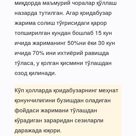
миқдорда маъмурий чоралар қўллаш
назарда тутилган. Агар қоидабузар
жарима солиш тўғрисидаги қарор
топширилган кундан бошлаб 15 кун
ичида жариманинг 50%ни ёки 30 кун
ичида 70% ини ихтиёрий равишда
тўласа, у қолган қисмини тўлашдан
озод қилинади.
Кўп ҳолларда қоидабузарнинг меҳнат
қонунчилигини бузишдан оладиган
фойдаси жаримани тўлашдан
кўрадиган зараридан сезиларли
даражада юқори.