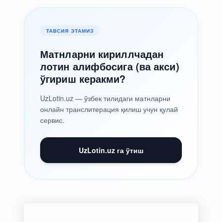
ТАВСИЯ ЭТАМИЗ
Матнларни кириллчадан
лотин алифбосига (ва акси)
ўгириш керакми?
UzLotin.uz — ўзбек тилидаги матнларни
онлайн транслитерация қилиш учун қулай
сервис.
UzLotin.uz га ўтиш