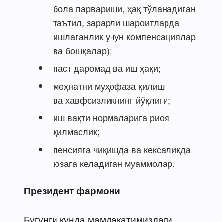
бола парвариши, ҳақ тўланадиган
таътил, зарарли шароитларда
ишлаганлик учун компенсациялар
ва бошқалар);
паст даромад ва иш ҳақи;
меҳнатни муҳофаза қилиш
ва хавфсизликнинг йўқлиги;
иш вақти нормаларига риоя
қилмаслик;
пенсияга чиқишда ва кексаликда
юзага келадиган муаммолар.
Президент фармони
Бугунги кунда мамлакатимиздаги