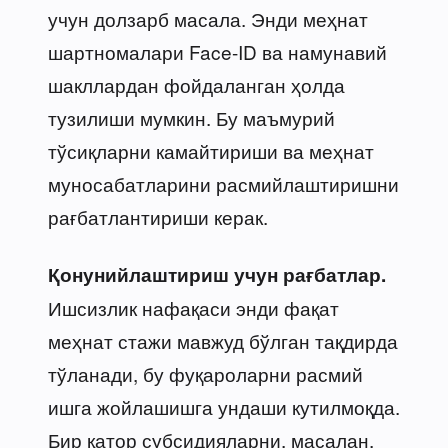
учун долзарб масала. Энди меҳнат
шартномалари Face-ID ва намунавий
шакллардан фойдаланган ҳолда
тузилиши мумкин. Бу маъмурий
тўсиқларни камайтириши ва меҳнат
муносабатларини расмийлаштиришни
рағбатлантириши керак.
Қонунийлаштириш учун рағбатлар.
Ишсизлик нафақаси энди фақат
меҳнат стажи мавжуд бўлган тақдирда
тўланади, бу фуқароларни расмий
ишга жойлашишга ундаши кутилмоқда.
Бир қатор субсидияларни, масалан,