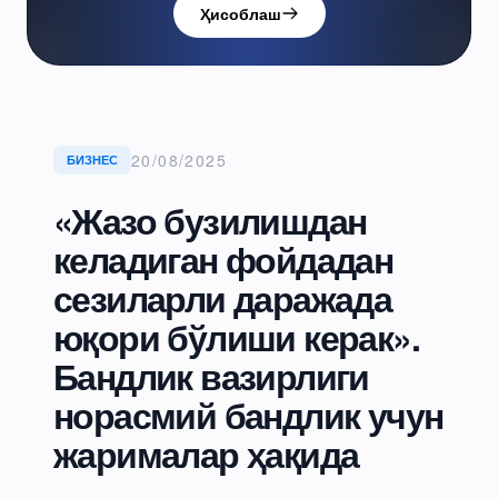
Ҳисоблаш
20/08/2025
БИЗНЕС
«Жазо бузилишдан
келадиган фойдадан
сезиларли даражада
юқори бўлиши керак».
Бандлик вазирлиги
норасмий бандлик учун
жарималар ҳақида