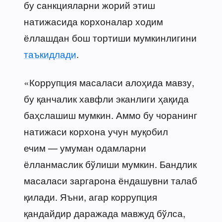
бу санкцияларни жорий этиш
натижасида корхоналар ходим
ёллашдан бош тортиши мумкинлигини
таъкидлади
.
«Коррупция масаласи алоҳида мавзу,
бу қанчалик хавфли эканлиги ҳақида
баҳслашиш мумкин. Аммо бу чоранинг
натижаси корхона учун муқобил
ечим — умуман одамларни
ёлланмаслик бўлиши мумкин. Бандлик
масаласи заргарона ёндашувни талаб
қилади. Яъни, агар коррупция
қандайдир даражада мавжуд бўлса,