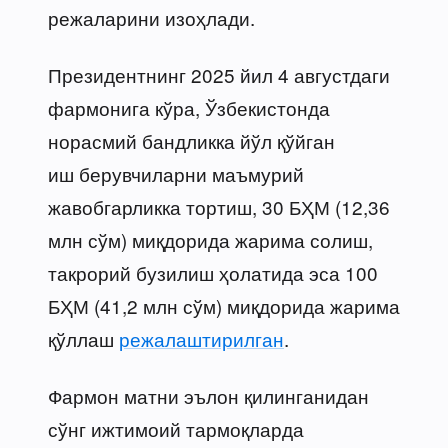
режаларини изоҳлади.
Президентнинг 2025 йил 4 августдаги
фармонига кўра, Ўзбекистонда
норасмий бандликка йўл қўйган
иш берувчиларни маъмурий
жавобгарликка тортиш, 30 БҲМ (12,36
млн сўм) миқдорида жарима солиш,
такрорий бузилиш ҳолатида эса 100
БҲМ (41,2 млн сўм) миқдорида жарима
қўллаш
режалаштирилган
.
Фармон матни эълон қилинганидан
сўнг ижтимоий тармоқларда