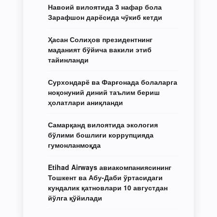
Навоий вилоятида 3 нафар бола
Зарафшон дарёсида чўкиб кетди
Ҳасан Солиҳов президентнинг
маданият бўйича вакили этиб
тайинланди
Сурхондарё ва Фарғонада болаларга
ноқонуний диний таълим бериш
ҳолатлари аниқланди
Самарқанд вилоятида экология
бўлими бошлиғи коррупцияда
гумонланмоқда
Etihad Airways авиакомпаниясининг
Тошкент ва Абу-Даби ўртасидаги
кундалик қатновлари 10 августдан
йўлга қўйилади