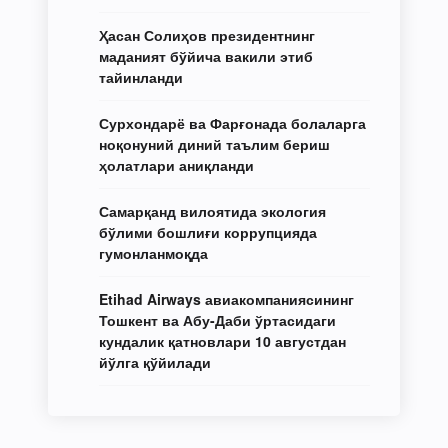
Ҳасан Солиҳов президентнинг
маданият бўйича вакили этиб
тайинланди
Сурхондарё ва Фарғонада болаларга
ноқонуний диний таълим бериш
ҳолатлари аниқланди
Самарқанд вилоятида экология
бўлими бошлиғи коррупцияда
гумонланмоқда
Etihad Airways авиакомпаниясининг
Тошкент ва Абу-Даби ўртасидаги
кундалик қатновлари 10 августдан
йўлга қўйилади