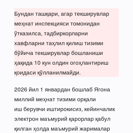
Бундан ташқари, агар текширувлар
меҳнат инспекцияси томонидан
ўтказилса, тадбиркорларни
хавфларни таҳлил қилиш тизими
бўйича текширувлар бошланиши
ҳақида 10 кун олдин огоҳлантириш
қоидаси қўлланилмайди.
2026 йил 1 январдан бошлаб Ягона
миллий меҳнат тизими орқали
иш берувчи иштирокисиз, кейинчалик
электрон маъмурий қарорлар қабул
қилган ҳолда маъмурий жарималар