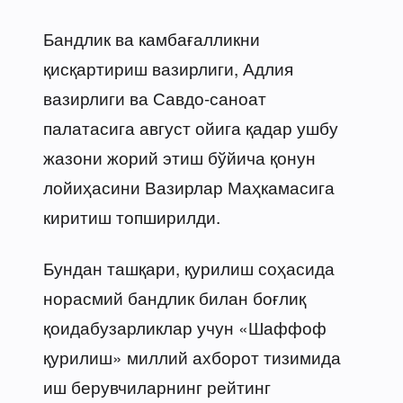
Бандлик ва камбағалликни
қисқартириш вазирлиги, Адлия
вазирлиги ва Савдо-саноат
палатасига август ойига қадар ушбу
жазони жорий этиш бўйича қонун
лойиҳасини Вазирлар Маҳкамасига
киритиш топширилди.
Бундан ташқари, қурилиш соҳасида
норасмий бандлик билан боғлиқ
қоидабузарликлар учун «Шаффоф
қурилиш» миллий ахборот тизимида
иш берувчиларнинг рейтинг