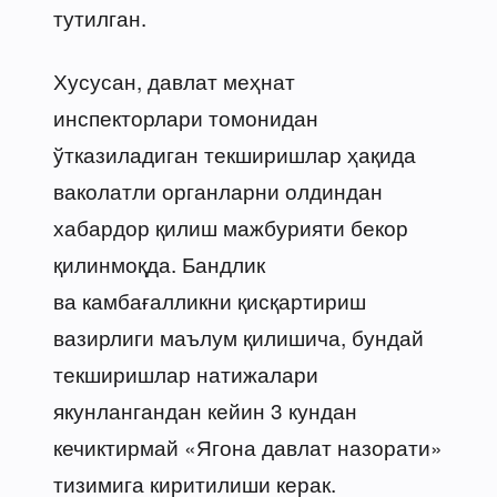
тутилган.
Хусусан, давлат меҳнат
инспекторлари томонидан
ўтказиладиган текширишлар ҳақида
ваколатли органларни олдиндан
хабардор қилиш мажбурияти бекор
қилинмоқда. Бандлик
ва камбағалликни қисқартириш
вазирлиги маълум қилишича, бундай
текширишлар натижалари
якунлангандан кейин 3 кундан
кечиктирмай «Ягона давлат назорати»
тизимига киритилиши керак.