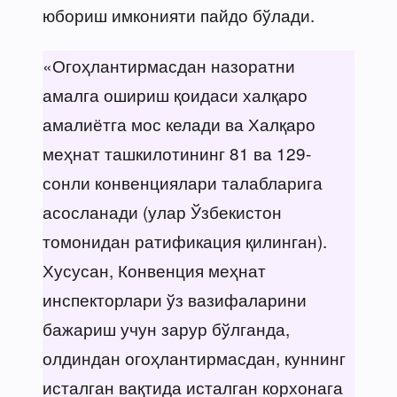
юбориш имконияти пайдо бўлади.
«Огоҳлантирмасдан назоратни
амалга ошириш қоидаси халқаро
амалиётга мос келади ва Халқаро
меҳнат ташкилотининг 81 ва 129-
сонли конвенциялари талабларига
асосланади (улар Ўзбекистон
томонидан ратификация қилинган).
Хусусан, Конвенция меҳнат
инспекторлари ўз вазифаларини
бажариш учун зарур бўлганда,
олдиндан огоҳлантирмасдан, куннинг
исталган вақтида исталган корхонага