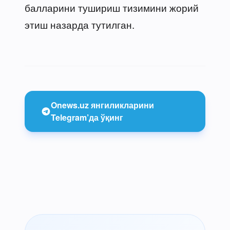
балларини тушириш тизимини жорий
этиш назарда тутилган.
Onews.uz янгиликларини
Telegram’да ўқинг