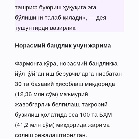
ташриф буюриш ҳуқуқига эга
бўлишини талаб қилади», — дея
тушунтирди вазирлик.
Норасмий бандлик учун жарима
Фармонга кўра, норасмий бандликка
йўл қўйган иш берувчиларга нисбатан
30 та базавий ҳисоблаш миқдорида
(12,36 млн сўм) маъмурий
жавобгарлик белгилаш, такрорий
бузилиш ҳолатида эса 100 та БҲМ
(41,2 млн сўм) миқдорида жарима
солиш режалаштирилган.