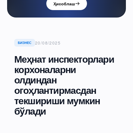
Ҳисоблаш
20/08/2025
БИЗНЕС
Меҳнат инспекторлари
корхоналарни
олдиндан
огоҳлантирмасдан
текшириши мумкин
бўлади