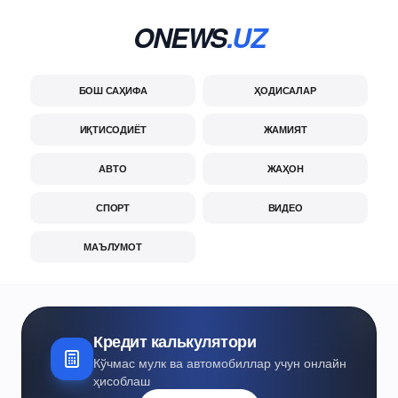
ONEWS
.UZ
БОШ САҲИФА
ҲОДИСАЛАР
ИҚТИСОДИЁТ
ЖАМИЯТ
АВТО
ЖАҲОН
СПОРТ
ВИДЕО
МАЪЛУМОТ
Кредит калькулятори
Кўчмас мулк ва автомобиллар учун онлайн
ҳисоблаш