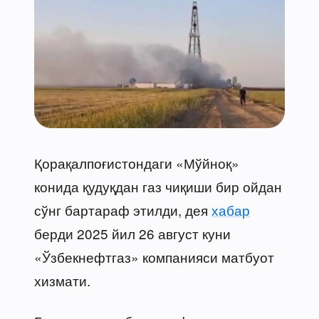
Қорақалпоғистондаги «Мўйноқ»
конида қудуқдан газ чиқиши бир ойдан
сўнг бартараф этилди, дея
хабар
берди 2025 йил 26 август куни
«Ўзбекнефтгаз» компанияси матбуот
хизмати.