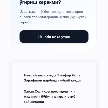
ўгириш керакми?
UzLotin.uz — ўзбек тилидаги матнларни
онлайн транслитерация қилиш учун қулай
сервис.
UzLotin.uz га ўтиш
Навоий вилоятида 3 нафар бола
Зарафшон дарёсида чўкиб кетди
Ҳасан Солиҳов президентнинг
маданият бўйича вакили этиб
тайинланди