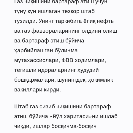
Газ чиқишини бартараф этиш учун
туну кун ишлаган тезкор штаб
тузилди. Унинг таркибига ёпиқ нефть
ва газ фаввораларининг олдини олиш
ва бартараф этиш бўйича
ҳарбийлашган бўлинма
мутахассислари, ФВВ ходимлари,
тегишли идораларнинг ҳудудий
бошқармалари, шунингдек, ҳокимлик
вакиллари кирди.
Штаб газ сизиб чиқишини бартараф
этиш бўйича «йўл харитаси»ни ишлаб
чиқди, ишлар босқичма-босқич