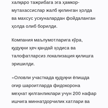
халқаро тажрибага эга ҳамкор-
мутахассислар жалб қилинган ҳолда
ва махсус ускуналардан фойдаланган
ҳолда олиб борилди.
Компания маълумотларига кўра,
қудуқни ҳеч қандай ҳодиса ва
талофатларсиз локализация қилишга
эришилди.
«Оловли участкада қудуқни ёпишда
оғир шароитларда фидокорона
меҳнат қилганликлари учун 200 нафар
ишчига миннатдорчилик хатлари ва