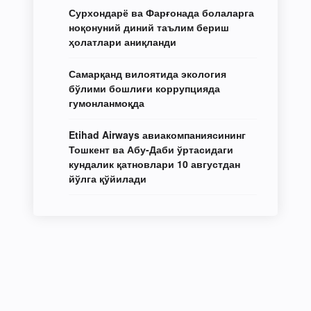
Сурхондарё ва Фарғонада болаларга
ноқонуний диний таълим бериш
ҳолатлари аниқланди
Самарқанд вилоятида экология
бўлими бошлиғи коррупцияда
гумонланмоқда
Etihad Airways авиакомпаниясининг
Тошкент ва Абу-Даби ўртасидаги
кундалик қатновлари 10 августдан
йўлга қўйилади