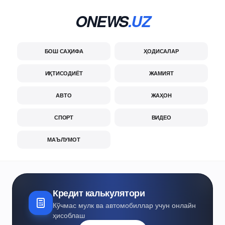
ONEWS
.UZ
БОШ САҲИФА
ҲОДИСАЛАР
ИҚТИСОДИЁТ
ЖАМИЯТ
АВТО
ЖАҲОН
СПОРТ
ВИДЕО
МАЪЛУМОТ
Кредит калькулятори
Кўчмас мулк ва автомобиллар учун онлайн
ҳисоблаш