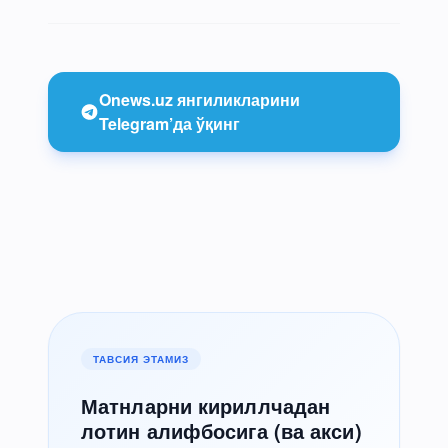
Onews.uz янгиликларини
Telegram’да ўқинг
ТАВСИЯ ЭТАМИЗ
Матнларни кириллчадан
лотин алифбосига (ва акси)