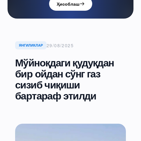
Ҳисоблаш
29/08/2025
ЯНГИЛИКЛАР
Мўйноқдаги қудуқдан
бир ойдан сўнг газ
сизиб чиқиши
бартараф этилди