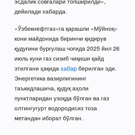
эсдалик совғалари топширилди»,
дейилади хабарда.
«Ўзбекнефтгаз»га қарашли «Мўйноқ»
кони майдонида биринчи қидирув
қудуғини бурғулаш чоғида 2025 йил 26
июль куни газ сизиб чиқиши қайд
этилгани ҳақида
хабар
берилган эди.
Энергетика вазирлигининг
таъкидлашича, қудуқ аҳоли
пунктларидан узоқда бўлган ва газ
олтингугурт водородисиз тоза
метандан иборат бўлган.