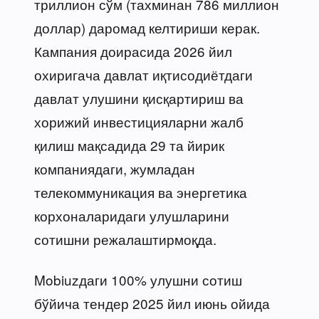
триллион сўм (тахминан 786 миллион
доллар) даромад келтириши керак.
Кампания доирасида 2026 йил
охиригача давлат иқтисодиётдаги
давлат улушини қисқартириш ва
хорижий инвестицияларни жалб
қилиш мақсадида 29 та йирик
компаниядаги, жумладан
телекоммуникация ва энергетика
корхоналаридаги улушларини
сотишни режалаштирмоқда.
Mobiuzдаги 100% улушни сотиш
бўйича тендер 2025 йил июнь ойида