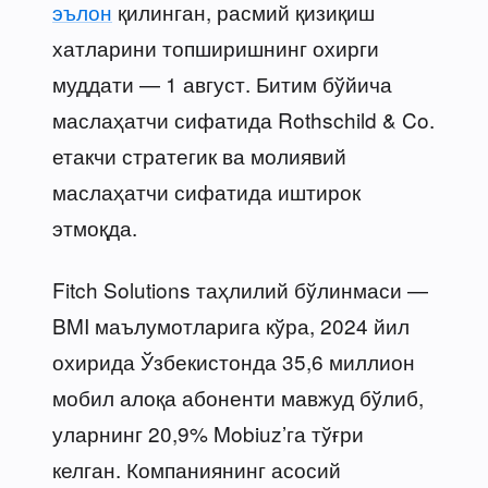
эълон
қилинган, расмий қизиқиш
хатларини топширишнинг охирги
муддати — 1 август. Битим бўйича
маслаҳатчи сифатида Rothschild & Co.
етакчи стратегик ва молиявий
маслаҳатчи сифатида иштирок
этмоқда.
Fitch Solutions таҳлилий бўлинмаси —
BMI маълумотларига кўра, 2024 йил
охирида Ўзбекистонда 35,6 миллион
мобил алоқа абоненти мавжуд бўлиб,
уларнинг 20,9% Mobiuz’га тўғри
келган. Компаниянинг асосий