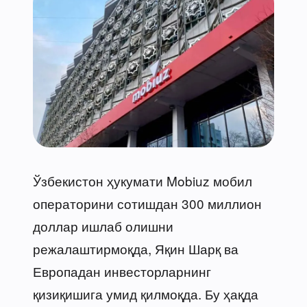
Ўзбекистон ҳукумати Mobiuz мобил
операторини сотишдан 300 миллион
доллар ишлаб олишни
режалаштирмоқда, Яқин Шарқ ва
Европадан инвесторларнинг
қизиқишига умид қилмоқда. Бу ҳақда