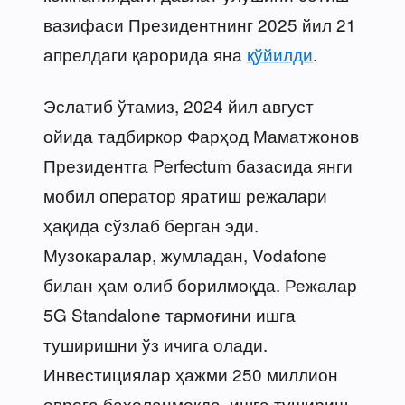
вазифаси Президентнинг 2025 йил 21
апрелдаги қарорида яна
қўйилди
.
Эслатиб ўтамиз, 2024 йил август
ойида тадбиркор Фарҳод Маматжонов
Президентга Perfectum базасида янги
мобил оператор яратиш режалари
ҳақида сўзлаб берган эди.
Музокаралар, жумладан, Vodafone
билан ҳам олиб борилмоқда. Режалар
5G Standalone тармоғини ишга
туширишни ўз ичига олади.
Инвестициялар ҳажми 250 миллион
еврога баҳоланмоқда, ишга тушириш