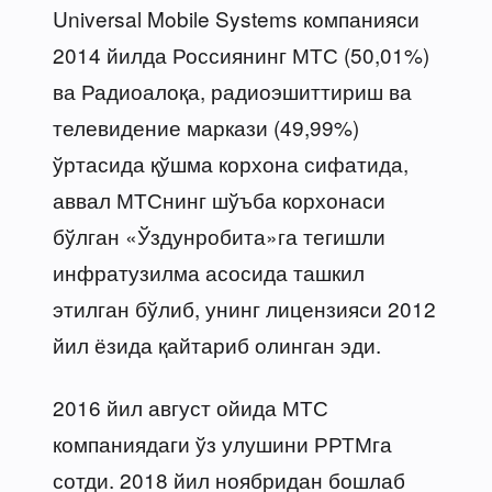
Universal Mobile Systems компанияси
2014 йилда Россиянинг МТС (50,01%)
ва Радиоалоқа, радиоэшиттириш ва
телевидение маркази (49,99%)
ўртасида қўшма корхона сифатида,
аввал МТСнинг шўъба корхонаси
бўлган «Ўздунробита»га тегишли
инфратузилма асосида ташкил
этилган бўлиб, унинг лицензияси 2012
йил ёзида қайтариб олинган эди.
2016 йил август ойида МТС
компаниядаги ўз улушини РРТМга
сотди. 2018 йил ноябридан бошлаб