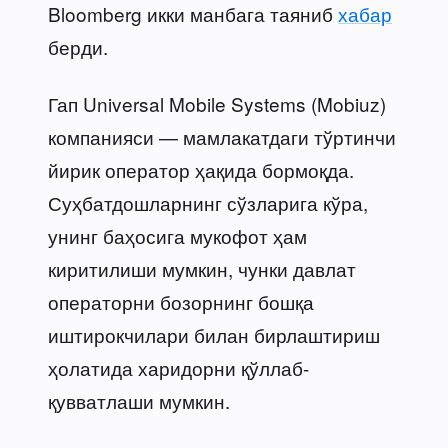
Bloomberg икки манбага таяниб
хабар
берди.
Гап Universal Mobile Systems (Mobiuz)
компанияси — мамлакатдаги тўртинчи
йирик оператор ҳақида бормоқда.
Суҳбатдошларнинг сўзларига кўра,
унинг баҳосига мукофот ҳам
киритилиши мумкин, чунки давлат
операторни бозорнинг бошқа
иштирокчилари билан бирлаштириш
ҳолатида харидорни қўллаб-
қувватлаши мумкин.