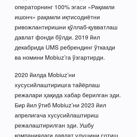
операторнинг 100% эгаси «Рақамли
ишонч» рақамли иқтисодиётни
ривожлантиришни қўллаб-қувватлаш
давлат фонди бўлди. 2019 йил
декабрида UMS ребрендинг ўтказди
ва номини Mobiuz’га ўзгартирди.
2020 йилда Mobiuz’ни
хусусийлаштиришга тайёрлаш
режалари ҳақида хабар берилган эди.
Бир йил ўтиб Mobiuz’ни 2023 йил
апрелигача хусусийлаштириш
режалаштирилган эди. Ушбу
компаниядаги давлат улушини сотиш