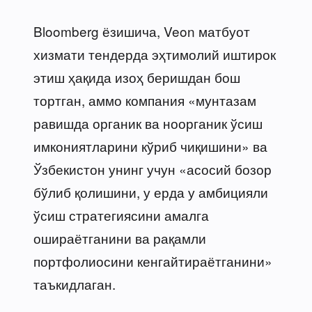
Bloomberg ёзишича, Veon матбуот
хизмати тендерда эҳтимолий иштирок
этиш ҳақида изоҳ беришдан бош
тортган, аммо компания «мунтазам
равишда органик ва ноорганик ўсиш
имкониятларини кўриб чиқишини» ва
Ўзбекистон унинг учун «асосий бозор
бўлиб қолишини, у ерда у амбицияли
ўсиш стратегиясини амалга
ошираётганини ва рақамли
портфолиосини кенгайтираётганини»
таъкидлаган.