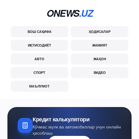
ONEWS
.UZ
БОШ САҲИФА
ҲОДИСАЛАР
ИҚТИСОДИЁТ
ЖАМИЯТ
АВТО
ЖАҲОН
СПОРТ
ВИДЕО
МАЪЛУМОТ
Кредит калькулятори
Кўчмас мулк ва автомобиллар учун онлайн
ҳисоблаш