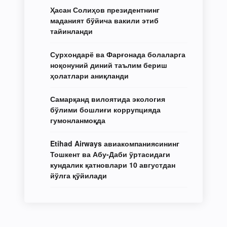
Ҳасан Солиҳов президентнинг
маданият бўйича вакили этиб
тайинланди
Сурхондарё ва Фарғонада болаларга
ноқонуний диний таълим бериш
ҳолатлари аниқланди
Самарқанд вилоятида экология
бўлими бошлиғи коррупцияда
гумонланмоқда
Etihad Airways авиакомпаниясининг
Тошкент ва Абу-Даби ўртасидаги
кундалик қатновлари 10 августдан
йўлга қўйилади