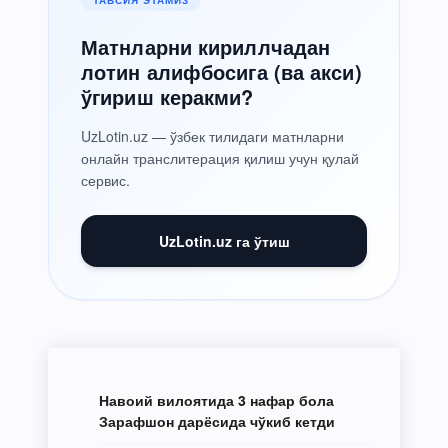
Матнларни кириллчадан
лотин алифбосига (ва акси)
ўгириш керакми?
UzLotin.uz — ўзбек тилидаги матнларни
онлайн транслитерация қилиш учун қулай
сервис.
UzLotin.uz га ўтиш
Навоий вилоятида 3 нафар бола
Зарафшон дарёсида чўкиб кетди