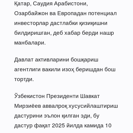
Қатар, Саудия Арабистони,
Озарбайжон ва Европадан потенциал
инвесторлар дастлабки қизиқишни
билдиришган, деб хабар берди нашр
манбалари.
Давлат активларини бошқариш
агентлиги вакили изоҳ беришдан бош
тортди.
Ўзбекистон Президенти Шавкат
Мирзиёев аввалроқ хусусийлаштириш
дастурини эълон қилган эди, бу
дастур фақат 2025 йилда камида 10