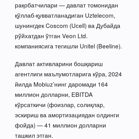
рақобатчилари — давлат томонидан
қўллаб-қувватланадиган Uztelecom,
шунингдек Coscom (Ucell) ва Дубайда
рўйхатдан ўтган Veon Ltd.
компаниясига тегишли Unitel (Beeline).
Давлат активларини бошқариш
агентлиги маълумотларига кўра, 2024
йилда Mobiuz’нинг даромади 164
миллион долларни, EBITDA
кўрсаткичи (фоизлар, солиқлар,
эскириш ва амортизациядан олдинги
фойда) — 41 миллион долларни
ташкил этган.