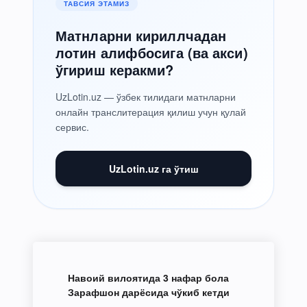
ТАВСИЯ ЭТАМИЗ
Матнларни кириллчадан
лотин алифбосига (ва акси)
ўгириш керакми?
UzLotin.uz — ўзбек тилидаги матнларни
онлайн транслитерация қилиш учун қулай
сервис.
UzLotin.uz га ўтиш
Навоий вилоятида 3 нафар бола
Зарафшон дарёсида чўкиб кетди