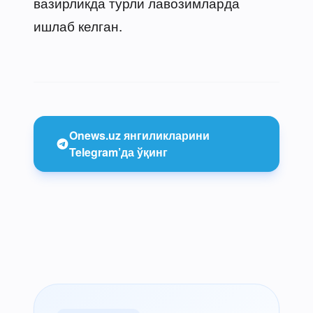
вазирликда турли лавозимларда
ишлаб келган.
Onews.uz янгиликларини
Telegram’да ўқинг