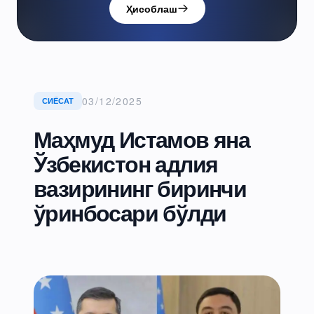
Ҳисоблаш
03/12/2025
СИЁСАТ
Маҳмуд Истамов яна
Ўзбекистон адлия
вазирининг биринчи
ўринбосари бўлди