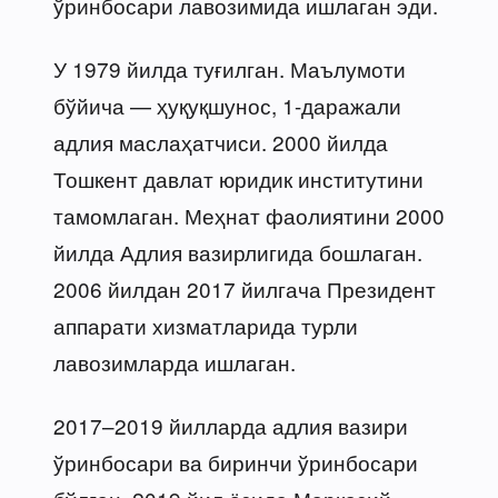
ўринбосари лавозимида ишлаган эди.
У 1979 йилда туғилган. Маълумоти
бўйича — ҳуқуқшунос, 1-даражали
адлия маслаҳатчиси. 2000 йилда
Тошкент давлат юридик институтини
тамомлаган. Меҳнат фаолиятини 2000
йилда Адлия вазирлигида бошлаган.
2006 йилдан 2017 йилгача Президент
аппарати хизматларида турли
лавозимларда ишлаган.
2017–2019 йилларда адлия вазири
ўринбосари ва биринчи ўринбосари