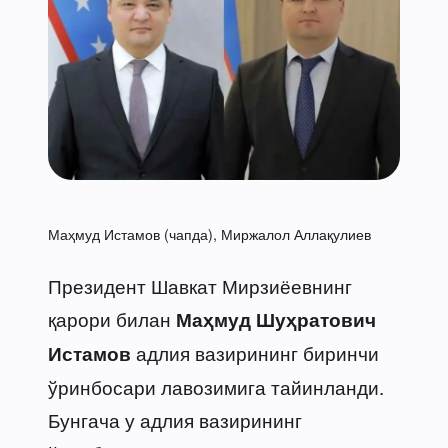
Маҳмуд Истамов (чапда), Миржалол Аллақулиев
Президент Шавкат Мирзиёевнинг
қарори билан
Маҳмуд Шуҳратович
адлия вазирининг биринчи
Истамов
ўринбосари лавозимига тайинланди.
Бунгача у адлия вазирининг