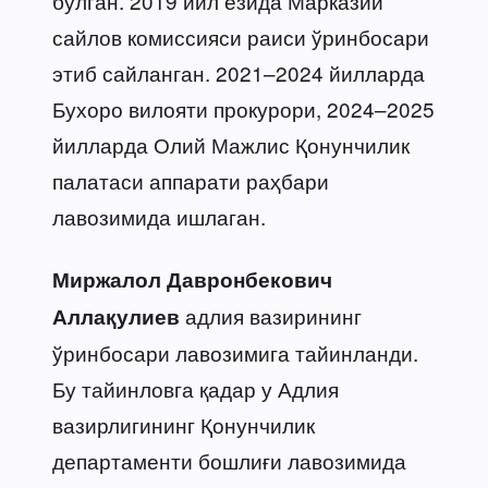
бўлган. 2019 йил ёзида Марказий
сайлов комиссияси раиси ўринбосари
этиб сайланган. 2021–2024 йилларда
Бухоро вилояти прокурори, 2024–2025
йилларда Олий Мажлис Қонунчилик
палатаси аппарати раҳбари
лавозимида ишлаган.
Миржалол Давронбекович
адлия вазирининг
Аллақулиев
ўринбосари лавозимига тайинланди.
Бу тайинловга қадар у Адлия
вазирлигининг Қонунчилик
департаменти бошлиғи лавозимида