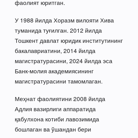
фаолият юритган.
У 1988 йилда Хоразм вилояти Хива
туманида туғилган. 2012 йилда
Тошкент давлат юридик институтининг
бакалавриатини, 2014 йилда
магистратурасини, 2024 йилда эса
Банк-молия академиясининг
магистратурасини тамомлаган.
Меҳнат фаолиятини 2008 йилда
Адлия вазирлиги аппаратида
қабулхона котиби лавозимида
бошлаган ва ўшандан бери