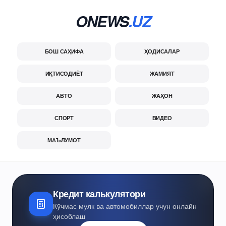
ONEWS
.UZ
БОШ САҲИФА
ҲОДИСАЛАР
ИҚТИСОДИЁТ
ЖАМИЯТ
АВТО
ЖАҲОН
СПОРТ
ВИДЕО
МАЪЛУМОТ
Кредит калькулятори
Кўчмас мулк ва автомобиллар учун онлайн
ҳисоблаш