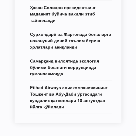
Ҳасан Солиҳов президентнинг
маданият бўйича вакили этиб
тайинланди
Сурхондарё ва Фарғонада болаларга
ноқонуний диний таълим бериш
ҳолатлари аниқланди
Самарқанд вилоятида экология
бўлими бошлиғи коррупцияда
гумонланмоқда
Etihad Airways авиакомпаниясининг
Тошкент ва Абу-Даби ўртасидаги
кундалик қатновлари 10 августдан
йўлга қўйилади