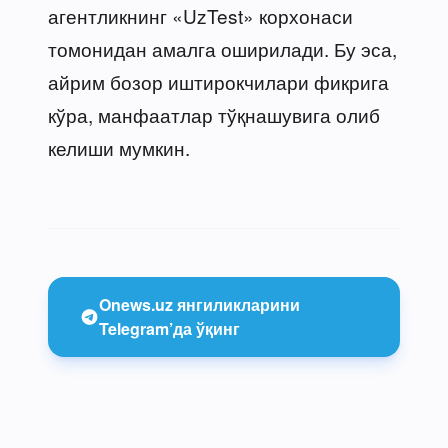
агентликнинг «UzTest» корхонаси
томонидан амалга оширилади. Бу эса,
айрим бозор иштирокчилари фикрига
кўра, манфаатлар тўқнашувига олиб
келиши мумкин.
Onews.uz янгиликларини
Telegram’да ўқинг