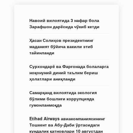
Навоий вилоятида 3 нафар бола
Зарафшон дарёсида чўкиб кетди
Ҳасан Солиҳов президентнинг
маданият бўйича вакили этиб
тайинланди
Сурхондарё ва Фарғонада болаларга
ноқонуний диний таълим бериш
ҳолатлари аниқланди
Самарқанд вилоятида экология
бўлими бошлиғи коррупцияда
гумонланмоқда
Etihad Airways авиакомпаниясининг
Тошкент ва Абу-Даби ўртасидаги
кундалик қатновлари 10 августдан