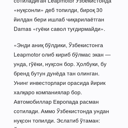
сотиладиган Leapmotor Ўзбекистонда
«нуқсонли» деб топилди, бироқ 30
йилдан бери ишлаб чиқарилаётган
Damas «гуёки савол туғдирмайди».
«Энди аниқ бўлдики, Ўзбекистонга
Leapmotor олиб кириб бўлмас экан —
унда, гўёки, нуқсон бор. Ҳолбуки, бу
бренд бутун дунёда тан олинган.
Унинг инвесторлари орасида йирик
халқаро компаниялар бор.
Автомобиллар Европада расман
сотилади. Аммо Ўзбекистонда ундан
нуқсон топилди. Эслатиб ўтаман: