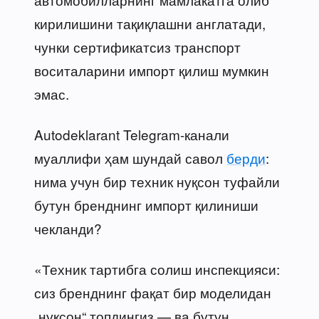
кирилишини тақиқлашни англатади,
чунки сертификатсиз транспорт
воситаларини импорт қилиш мумкин
эмас.
Autodeklarant Telegram-канали
муаллифи ҳам шундай савол
берди
:
нима учун бир техник нуқсон туфайли
бутун бренднинг импорт қилиниши
чекланди?
«Техник тартибга солиш инспекцияси:
сиз бренднинг фақат бир моделидан
„нуқсон“ топдингиз — ва бутун