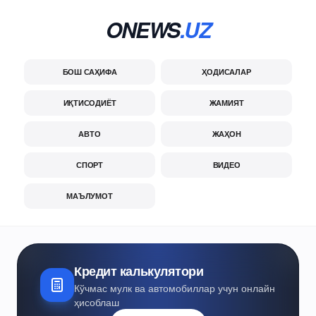
ONEWS
.UZ
БОШ САҲИФА
ҲОДИСАЛАР
ИҚТИСОДИЁТ
ЖАМИЯТ
АВТО
ЖАҲОН
СПОРТ
ВИДЕО
МАЪЛУМОТ
Кредит калькулятори
Кўчмас мулк ва автомобиллар учун онлайн
ҳисоблаш