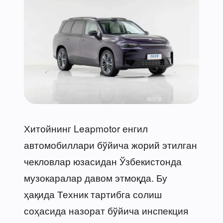
Хитойнинг Leapmotor енгил
автомобиллари бўйича жорий этилган
чекловлар юзасидан Ўзбекистонда
музокаралар давом этмоқда. Бу
ҳақида Техник тартибга солиш
соҳасида назорат бўйича инспекция