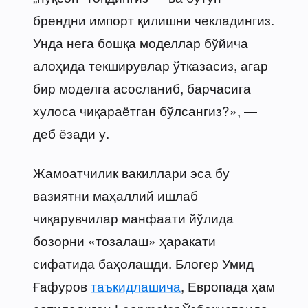
брендни импорт қилишни чекладингиз.
Унда нега бошқа моделлар бўйича
алоҳида текширувлар ўтказасиз, агар
бир моделга асосланиб, барчасига
хулоса чиқараётган бўлсангиз?», —
деб ёзади у.
Жамоатчилик вакиллари эса бу
вазиятни маҳаллий ишлаб
чиқарувчилар манфаати йўлида
бозорни «тозалаш» ҳаракати
сифатида баҳолашди. Блогер Умид
Ғафуров
таъкидлашича
, Европада ҳам