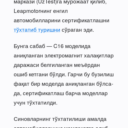
маркази (UzTest)га мурожаат қилиб,
Leapmotorнинг енгил
автомобилларини сертификатлашни
тўхтатиб туришни
сўраган эди.
Бунга сабаб — C16 моделида
аниқланган электромагнит халақитлар
даражаси белгиланган меъёрдан
ошиб кетгани бўлди. Гарчи бу бузилиш
фақат бир моделда аниқланган бўлса-
да, сертификатлаш барча моделлар
учун тўхтатилди.
Синовларнинг тўхтатилиши амалда
автомобилларнинг мамлакатга олиб