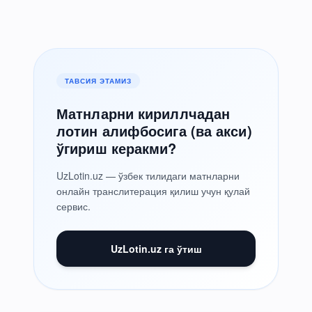
ТАВСИЯ ЭТАМИЗ
Матнларни кириллчадан
лотин алифбосига (ва акси)
ўгириш керакми?
UzLotin.uz — ўзбек тилидаги матнларни
онлайн транслитерация қилиш учун қулай
сервис.
UzLotin.uz га ўтиш