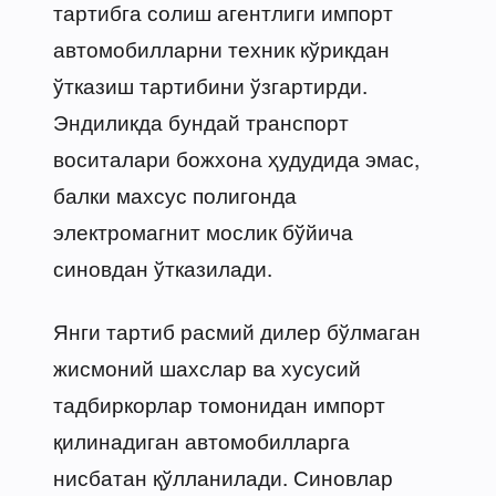
тартибга солиш агентлиги импорт
автомобилларни техник кўрикдан
ўтказиш тартибини ўзгартирди.
Эндиликда бундай транспорт
воситалари божхона ҳудудида эмас,
балки махсус полигонда
электромагнит мослик бўйича
синовдан ўтказилади.
Янги тартиб расмий дилер бўлмаган
жисмоний шахслар ва хусусий
тадбиркорлар томонидан импорт
қилинадиган автомобилларга
нисбатан қўлланилади. Синовлар