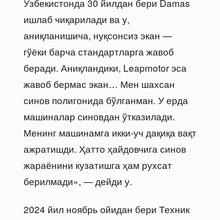
Ўзбекистонда 30 йилдан бери Damas
ишлаб чиқарилади ва у,
аниқланишича, нуқсонсиз экан —
гўёки барча стандартларга жавоб
беради. Аниқландики, Leapmotor эса
жавоб бермас экан… Мен шахсан
синов полигонида бўлганман. У ерда
машиналар синовдан ўтказилади.
Менинг машинамга икки-уч дақиқа вақт
ажратишди. Ҳатто ҳайдовчига синов
жараёнини кузатишга ҳам рухсат
берилмади», — дейди у.
2024 йил ноябрь ойидан бери Техник