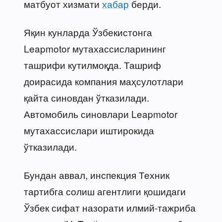
матбуот хизмати
хабар
берди.
Яқин кунларда Ўзбекистонга
Leapmotor мутахассисларининг
ташрифи кутилмоқда. Ташриф
доирасида компания маҳсулотлари
қайта синовдан ўтказилади.
Автомобиль синовлари Leapmotor
мутахассислари иштирокида
ўтказилади.
Бундан аввал, инспекция Техник
тартибга солиш агентлиги қошидаги
Ўзбек сифат назорати илмий-тажриба