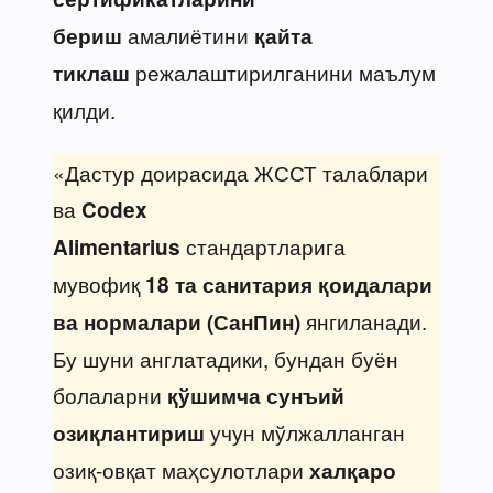
амалиётини
бериш
қайта
режалаштирилганини маълум
тиклаш
қилди.
«Дастур доирасида ЖССТ талаблари
ва
Codex
стандартларига
Alimentarius
мувофиқ
18 та санитария қоидалари
янгиланади.
ва нормалари (СанПин)
Бу шуни англатадики, бундан буён
болаларни
қўшимча сунъий
учун мўлжалланган
озиқлантириш
озиқ-овқат маҳсулотлари
халқаро