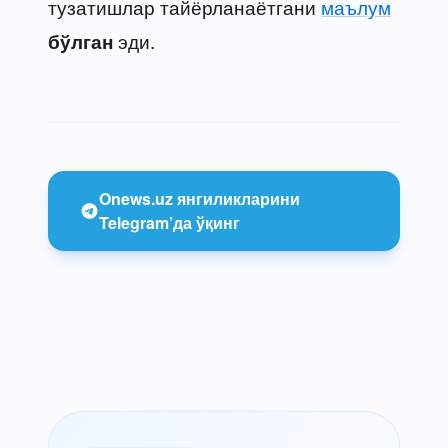
тузатишлар тайёрланаётгани
маълум
эди.
бўлган
Onews.uz янгиликларини
Telegram’да ўқинг