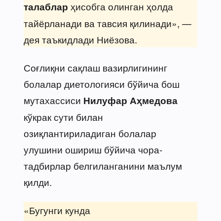
ҳисобга олинган ҳолда
талаблар
тайёрланади ва тавсия қилинади», —
дея таъкидлади Ниёзова.
Соғлиқни сақлаш вазирлигининг
болалар диетологияси бўйича бош
мутахассиси
Нилуфар Аҳмедова
кўкрак сути билан
озиқлантириладиган болалар
улушини ошириш бўйича чора-
тадбирлар белгиланганини маълум
қилди.
«Бугунги кунда