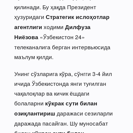
қилинади. Бу ҳақда Президент
ҳузуридаги
Стратегик ислоҳотлар
ходими
агентлиги
Дилфуза
«Ўзбекистон 24»
Ниёзова
телеканалига берган интервьюсида
маълум қилди.
Унинг сўзларига кўра, сўнгги 3-4 йил
ичида Ўзбекистонда янги туғилган
чақалоқлар ва кичик ёшдаги
болаларни
кўкрак сути билан
даражаси сезиларли
озиқлантириш
даражада пасайган. Шу муносабат
билан