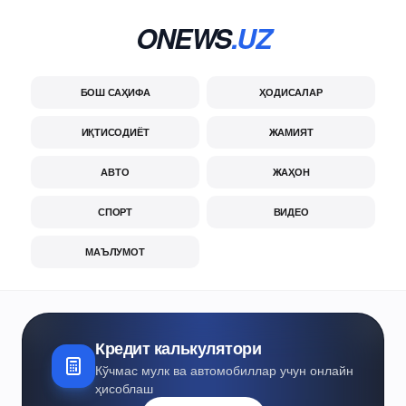
ONEWS
.UZ
БОШ САҲИФА
ҲОДИСАЛАР
ИҚТИСОДИЁТ
ЖАМИЯТ
АВТО
ЖАҲОН
СПОРТ
ВИДЕО
МАЪЛУМОТ
Кредит калькулятори
Кўчмас мулк ва автомобиллар учун онлайн
ҳисоблаш