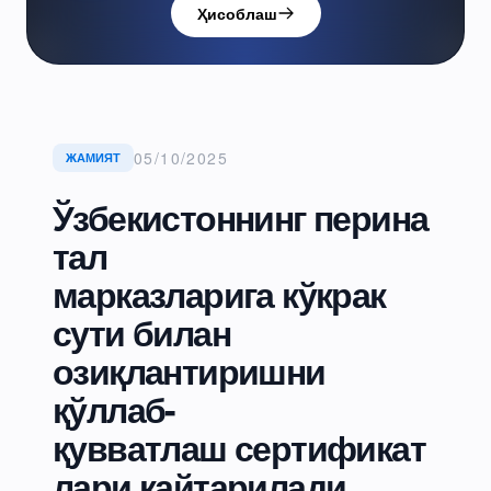
Ҳисоблаш
05/10/2025
ЖАМИЯТ
Ўзбекистоннинг перина
тал
марказларига кўкрак
сути билан
озиқлантиришни
қўллаб-
қувватлаш сертификат
лари қайтарилади