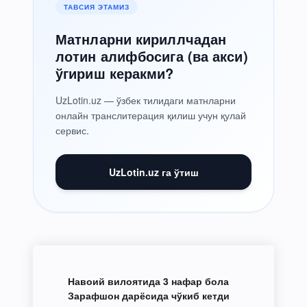
ТАВСИЯ ЭТАМИЗ
Матнларни кириллчадан
лотин алифбосига (ва акси)
ўгириш керакми?
UzLotin.uz — ўзбек тилидаги матнларни
онлайн транслитерация қилиш учун қулай
сервис.
UzLotin.uz га ўтиш
Навоий вилоятида 3 нафар бола
Зарафшон дарёсида чўкиб кетди