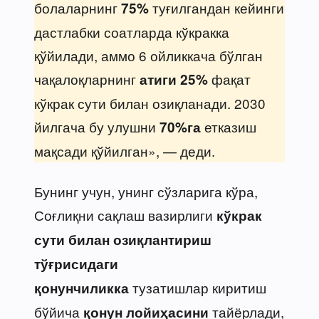
болаларнинг
туғилгандан кейинги
75%
дастлабки соатларда кўкракка
қўйилади, аммо 6 ойликкача бўлган
чақалоқларнинг
фақат
атиги 25%
кўкрак сути билан озиқланади. 2030
йилгача бу улушни
етказиш
70%га
мақсади қўйилган», — деди.
Бунинг учун, унинг сўзларига кўра,
Соғлиқни сақлаш вазирлиги
кўкрак
сути билан озиқлантириш
тўғрисидаги
тузатишлар киритиш
қонунчиликка
бўйича
тайёрлади,
қонун лойиҳасини