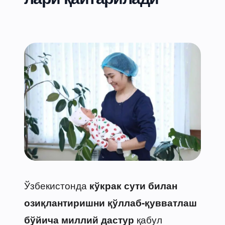
Ўзбекистонда
кўкрак сути билан
озиқлантиришни қўллаб-қувватлаш
қабул
бўйича миллий дастур