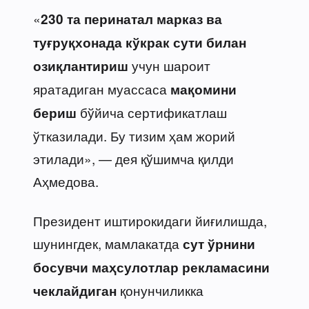
«
230 та перинатал марказ ва
туғруқхонада
кўкрак сути билан
учун шароит
озиқлантириш
яратадиган муассаса
мақомини
бўйича сертификатлаш
бериш
ўтказилади. Бу тизим ҳам жорий
этилади», — дея қўшимча қилди
Аҳмедова.
Президент иштирокидаги йиғилишда,
шунингдек, мамлакатда
сут ўрнини
босувчи маҳсулотлар рекламасини
қонунчиликка
чеклайдиган