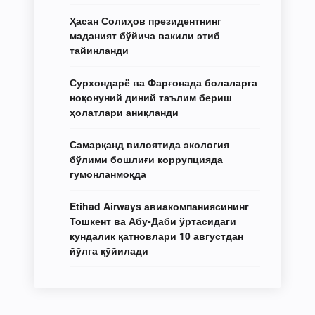
Ҳасан Солиҳов президентнинг
маданият бўйича вакили этиб
тайинланди
Сурхондарё ва Фарғонада болаларга
ноқонуний диний таълим бериш
ҳолатлари аниқланди
Самарқанд вилоятида экология
бўлими бошлиғи коррупцияда
гумонланмоқда
Etihad Airways авиакомпаниясининг
Тошкент ва Абу-Даби ўртасидаги
кундалик қатновлари 10 августдан
йўлга қўйилади