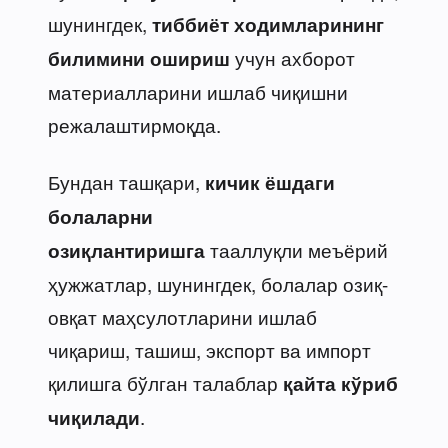
шунингдек,
тиббиёт ходимларининг
учун ахборот
билимини ошириш
материалларини ишлаб чиқишни
режалаштирмоқда.
Бундан ташқари,
кичик ёшдаги
болаларни
тааллуқли меъёрий
озиқлантиришга
ҳужжатлар, шунингдек, болалар озиқ-
овқат маҳсулотларини ишлаб
чиқариш, ташиш, экспорт ва импорт
қилишга бўлган талаблар
қайта кўриб
.
чиқилади