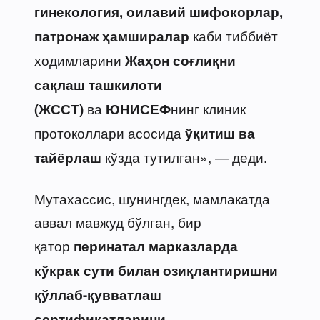
гинекология, оилавий шифокорлар,
каби тиббиёт
патронаж ҳамширалар
ходимларини
Жаҳон соғлиқни
сақлаш ташкилоти
ва
нинг клиник
(ЖССТ)
ЮНИСЕФ
протоколлари асосида
ўқитиш ва
кўзда тутилган», — деди.
тайёрлаш
Мутахассис, шунингдек, мамлакатда
аввал мавжуд бўлган, бир
қатор
перинатал марказларда
кўкрак сути билан озиқлантиришни
қўллаб-қувватлаш
сертификатларини