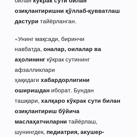
кўкрак сути билан
озиқлантиришни қўллаб-қувватлаш
тайёрланган.
дастури
«Унинг мақсади, биринчи
навбатда,
оналар, оилалар ва
кўкрак сутининг
аҳолининг
афзалликлари
ҳақидаги
хабардорлигини
иборат. Бундан
оширишдан
ташқари,
халқаро кўкрак сути билан
озиқлантириш бўйича
тайёрлаш,
маслаҳатчиларни
шунингдек,
педиатрия, акушер-