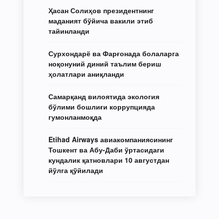
Ҳасан Солиҳов президентнинг
маданият бўйича вакили этиб
тайинланди
Сурхондарё ва Фарғонада болаларга
ноқонуний диний таълим бериш
ҳолатлари аниқланди
Самарқанд вилоятида экология
бўлими бошлиғи коррупцияда
гумонланмоқда
Etihad Airways авиакомпаниясининг
Тошкент ва Абу-Даби ўртасидаги
кундалик қатновлари 10 августдан
йўлга қўйилади