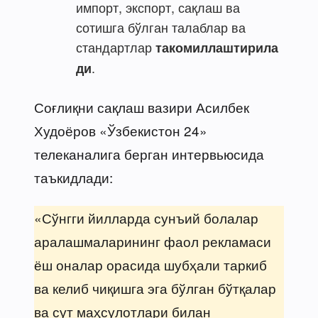
импорт, экспорт, сақлаш ва
сотишга бўлган талаблар ва
стандартлар
такомиллаштирила
.
ди
Соғлиқни сақлаш вазири Асилбек
Худоёров «Ўзбекистон 24»
телеканалига берган интервьюсида
таъкидлади:
«Сўнгги йилларда сунъий болалар
аралашмаларининг фаол рекламаси
ёш оналар орасида шубҳали таркиб
ва келиб чиқишга эга бўлган бўтқалар
ва сут маҳсулотлари билан