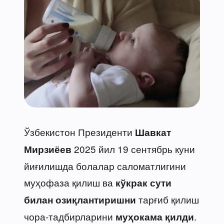
Ўзбекистон Президенти
Шавкат
2025 йил 19 сентябрь куни
Мирзиёев
йиғилишда болалар саломатлигини
муҳофаза қилиш ва
кўкрак сути
тарғиб қилиш
билан озиқлантиришни
чора-тадбирларини
.
муҳокама қилди