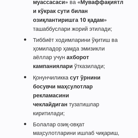
ва
муассасаси»
«Муваффақиятл
и кўкрак сути билан
озиқлантиришга 10 қадам»
ташаббуслари жорий этилади;
Тиббиёт ходимларини ўқитиш ва
ҳомиладор ҳамда эмизикли
аёллар учун
ахборот
ўтказилади;
кампаниялари
Қонунчиликка
сут ўрнини
босувчи маҳсулотлар
рекламасини
тузатишлар
чеклайдиган
киритилади;
Болалар озиқ-овқат
маҳсулотларини ишлаб чиқариш,