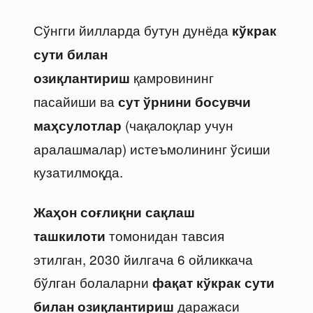
Сўнгги йилларда бутун дунёда
кўкрак
сути билан
қамровининг
озиқлантириш
пасайиши ва
сут ўрнини босувчи
(чақалоқлар учун
маҳсулотлар
аралашмалар) истеъмолининг ўсиши
кузатилмоқда.
Жаҳон соғлиқни сақлаш
томонидан тавсия
ташкилоти
этилган, 2030 йилгача 6 ойликкача
бўлган болаларни
фақат кўкрак сути
даражаси
билан озиқлантириш