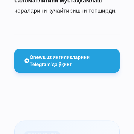
саломатлигини мустаҳкамлаш
чораларини кучайтиришни топширди.
Onews.uz янгиликларини
Telegram’да ўқинг