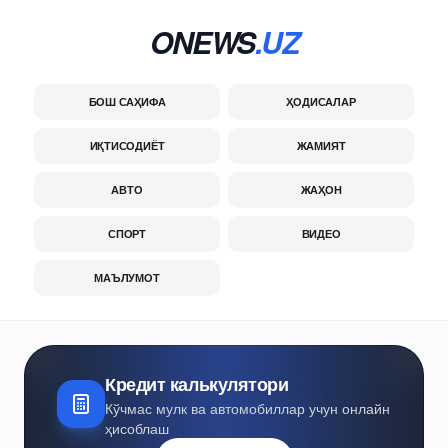
ONEWS
.UZ
БОШ САҲИФА
ҲОДИСАЛАР
ИҚТИСОДИЁТ
ЖАМИЯТ
АВТО
ЖАҲОН
СПОРТ
ВИДЕО
МАЪЛУМОТ
Кредит калькулятори
Кўчмас мулк ва автомобиллар учун онлайн
ҳисоблаш