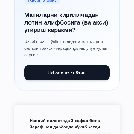
ТАВСИЯ ЭТАМИЗ
Матнларни кириллчадан
лотин алифбосига (ва акси)
ўгириш керакми?
UzLotin.uz — ўзбек тилидаги матнларни
онлайн транслитерация қилиш учун қулай
сервис.
UzLotin.uz га ўтиш
Навоий вилоятида 3 нафар бола
Зарафшон дарёсида чўкиб кетди