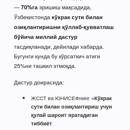
—
эришиш мақсадида,
70%га
Ўзбекистонда
кўкрак сути билан
озиқлантиришни қўллаб-қувватлаш
бўйича миллий дастур
тасдиқланади, дейилади хабарда.
Бугунги кунда бу кўрсаткич атиги
25%ни ташкил этмоқда.
Дастур доирасида:
ЖССТ ва ЮНИСЕФнинг
«Кўкрак
сути билан озиқлантириш учун
қулай шароит яратадиган
тиббиёт