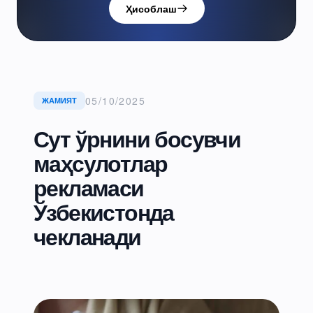
Ҳисоблаш
05/10/2025
ЖАМИЯТ
Сут ўрнини босувчи
маҳсулотлар
рекламаси
Ўзбекистонда
чекланади