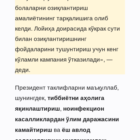
болаларни озиқлантириш
амалиётининг тарқалишига олиб
келди. Лойиҳа доирасида кўкрак сути
билан озиқлантиришнинг
фойдаларини тушунтириш учун кенг
кўламли кампания ўтказилади», —
деди.
Президент таклифларни маъқуллаб,
шунингдек,
тиббиётни аҳолига
,
яқинлаштириш
ноинфекцион
касалликлардан ўлим даражасини
ва
камайтириш
ёш авлод