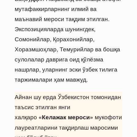
мутафаккирларнинг илмий ва
маънавий мероси тақдим этилган.
Экспозицияларда шунингдек,
Сомонийлар, Қорахонийлар,
Хоразмшоҳлар, Темурийлар ва бошқа
сулолалар даврига оид қўлёзма
нашрлар, уларнинг эски ўзбек тилига
таржималари ҳам мавжуд.
Айнан шу ерда Ўзбекистон томонидан
таъсис этилган янги
халқаро
мукофоти
«Келажак мероси»
лауреатларини тақдирлаш маросими