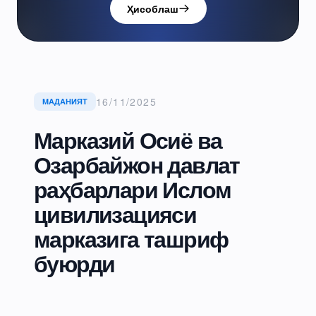
Ҳисоблаш
16/11/2025
МАДАНИЯТ
Марказий Осиё ва
Озарбайжон давлат
раҳбарлари Ислом
цивилизацияси
марказига ташриф
буюрди