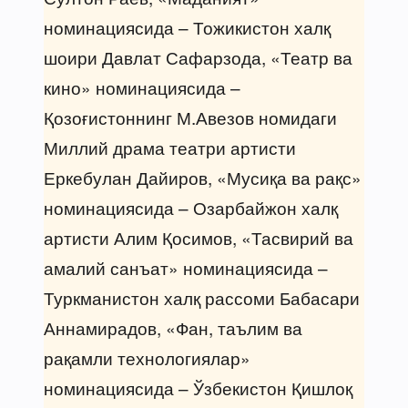
номинациясида – Тожикистон халқ
шоири Давлат Сафарзода, «Театр ва
кино» номинациясида –
Қозоғистоннинг М.Авезов номидаги
Миллий драма театри артисти
Еркебулан Дайиров, «Мусиқа ва рақс»
номинациясида – Озарбайжон халқ
артисти Алим Қосимов, «Тасвирий ва
амалий санъат» номинациясида –
Туркманистон халқ рассоми Бабасари
Аннамирадов, «Фан, таълим ва
рақамли технологиялар»
номинациясида – Ўзбекистон Қишлоқ