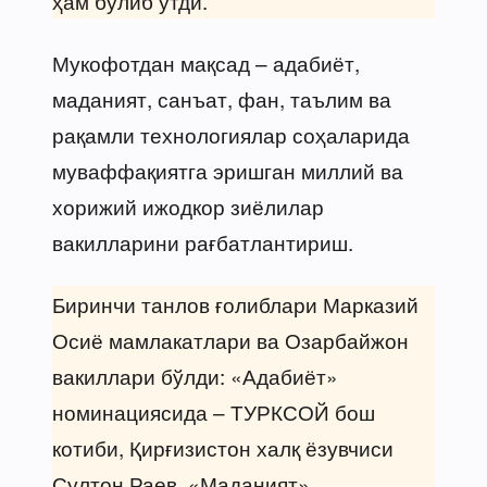
ҳам бўлиб ўтди.
Мукофотдан мақсад – адабиёт,
маданият, санъат, фан, таълим ва
рақамли технологиялар соҳаларида
муваффақиятга эришган миллий ва
хорижий ижодкор зиёлилар
вакилларини рағбатлантириш.
Биринчи танлов ғолиблари Марказий
Осиё мамлакатлари ва Озарбайжон
вакиллари бўлди: «Адабиёт»
номинациясида – ТУРКСОЙ бош
котиби, Қирғизистон халқ ёзувчиси
Султон Раев, «Маданият»