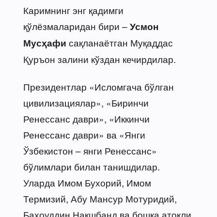
Каримнинг энг қадимги
қўлёзмаларидан бири –
Усмон
сақланаётган Муқаддас
Мусҳафи
Қуръон залини кўздан кечирдилар.
Президентлар «Исломгача бўлган
цивилизациялар», «Биринчи
Ренессанс даври», «Иккинчи
Ренессанс даври» ва «Янги
Ўзбекистон – янги Ренессанс»
бўлимлари билан танишдилар.
Уларда Имом Бухорий, Имом
Термизий, Абу Мансур Мотуридий,
Баҳоуддин Нақшбанд ва бошқа атоқли