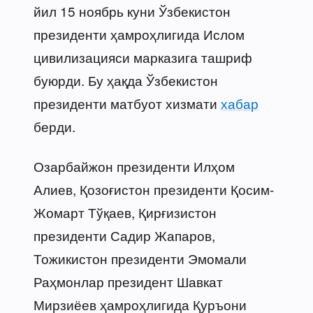
йил 15 ноябрь куни Ўзбекистон
президенти ҳамроҳлигида Ислом
цивилизацияси марказига ташриф
буюрди. Бу ҳақда Ўзбекистон
президенти матбуот хизмати
хабар
берди.
Озарбайжон президенти Илҳом
Алиев, Қозоғистон президенти Қосим-
Жомарт Тўқаев, Қирғизистон
президенти Садир Жапаров,
Тожикистон президенти Эмомали
Раҳмонлар президент Шавкат
Мирзиёев ҳамроҳлигида Қуръони