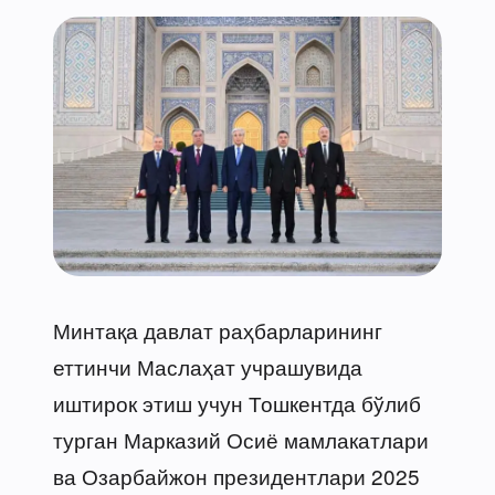
Минтақа давлат раҳбарларининг
еттинчи Маслаҳат учрашувида
иштирок этиш учун Тошкентда бўлиб
турган Марказий Осиё мамлакатлари
ва Озарбайжон президентлари 2025