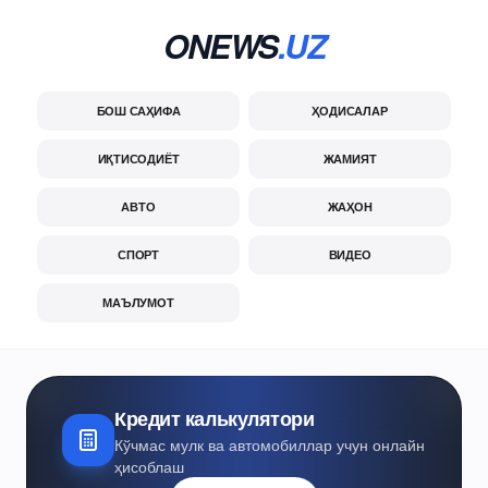
ONEWS
.UZ
БОШ САҲИФА
ҲОДИСАЛАР
ИҚТИСОДИЁТ
ЖАМИЯТ
АВТО
ЖАҲОН
СПОРТ
ВИДЕО
МАЪЛУМОТ
Кредит калькулятори
Кўчмас мулк ва автомобиллар учун онлайн
ҳисоблаш