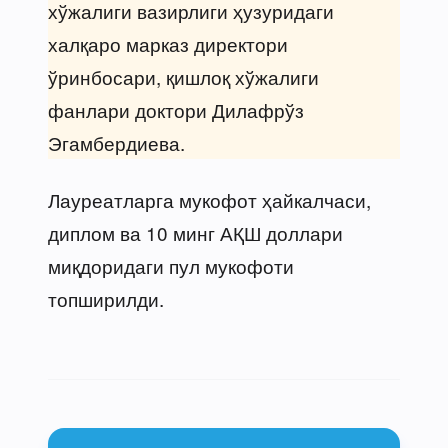
хўжалиги вазирлиги ҳузуридаги
халқаро марказ директори
ўринбосари, қишлоқ хўжалиги
фанлари доктори Дилафрўз
Эгамбердиева.
Лауреатларга мукофот ҳайкалчаси,
диплом ва 10 минг АҚШ доллари
миқдоридаги пул мукофоти
топширилди.