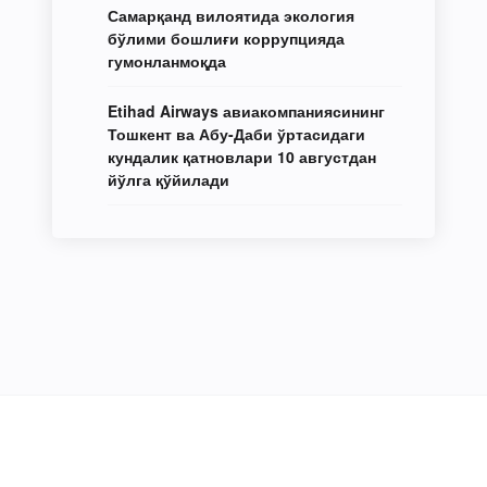
Самарқанд вилоятида экология
бўлими бошлиғи коррупцияда
гумонланмоқда
Etihad Airways авиакомпаниясининг
Тошкент ва Абу-Даби ўртасидаги
кундалик қатновлари 10 августдан
йўлга қўйилади