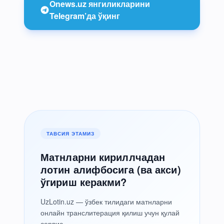
Onews.uz янгиликларини
Telegram’да ўқинг
ТАВСИЯ ЭТАМИЗ
Матнларни кириллчадан
лотин алифбосига (ва акси)
ўгириш керакми?
UzLotin.uz — ўзбек тилидаги матнларни
онлайн транслитерация қилиш учун қулай
сервис.