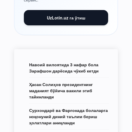
UzLotin.uz га ўтиш
Навоий вилоятида 3 нафар бола
Зарафшон дарёсида чўкиб кетди
Ҳасан Солиҳов президентнинг
маданият бўйича вакили этиб
тайинланди
Сурхондарё ва Фарғонада болаларга
ноқонуний диний таълим бериш
ҳолатлари аниқланди