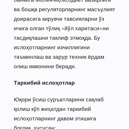
ва бошқа регуляторларнинг масъулият
доирасига кирувчи тавсияларни ўз
ичига олган тўлиқ «йўл харитаси»ни
тасдиқлашни таклиф этмоқда. Бу
ислоҳотларнинг изчиллигини
таъминлаш ва зарур техник ёрдам
олиш имконини беради.
Таркибий ислоҳотлар
Юқори ўсиш суръатларини сақлаб
қолиш кўп жиҳатдан таркибий
ислоҳотларнинг давом этишига
боғлиқ, хусусан: