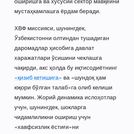
оширишга ва хусусий сектор мавқеини
мустаҳкамлашга ёрдам беради.
ХВФ миссияси, шунингдек,
Ўзбекистонни олтиндан тушадиган
даромадлар ҳисобига давлат
харажатлари ўсишини чеклашга
чақирди, акс ҳолда бу иқтисодиётнинг
«қизиб кетишига»
ва «шундоқ ҳам
юқори бўлган талаб»га олиб келиши
мумкин. Жорий динамика ислоҳотлар
учун, шунингдек, шокларга
чидамлиликни ошириш учун
«хавфсизлик ёстиғи»ни