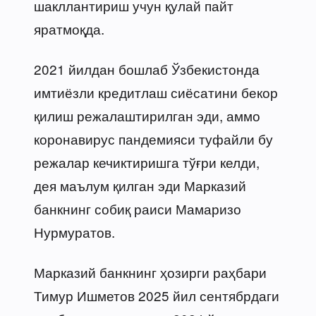
шакллантириш учун қулай пайт
яратмоқда.
2021 йилдан бошлаб Ўзбекистонда
имтиёзли кредитлаш сиёсатини бекор
қилиш режалаштирилган эди, аммо
коронавирус пандемияси туфайли бу
режалар кечиктиришга тўғри келди,
дея маълум қилган эди Марказий
банкнинг собиқ раиси Мамаризо
Нурмуратов.
Марказий банкнинг ҳозирги раҳбари
Тимур Ишметов 2025 йил сентябрдаги