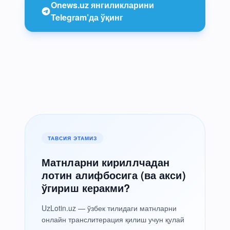
Onews.uz янгиликларини
Telegram’да ўқинг
ТАВСИЯ ЭТАМИЗ
Матнларни кириллчадан
лотин алифбосига (ва акси)
ўгириш керакми?
UzLotin.uz — ўзбек тилидаги матнларни
онлайн транслитерация қилиш учун қулай