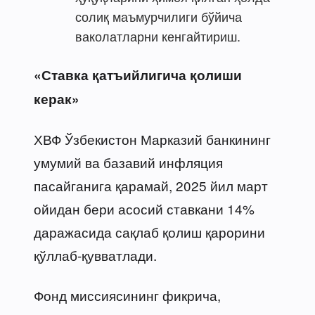
солиқ маъмурчилиги бўйича
ваколатларни кенгайтириш.
«Ставка қатъийлигича қолиши
керак»
ХВФ Ўзбекистон Марказий банкининг
умумий ва базавий инфляция
пасайганига қарамай, 2025 йил март
ойидан бери асосий ставкани 14%
даражасида сақлаб қолиш қарорини
қўллаб-қувватлади.
Фонд миссиясининг фикрича,