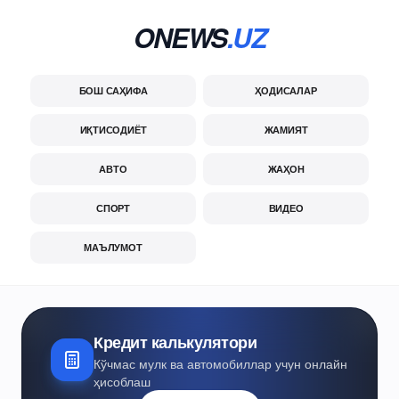
ONEWS
.UZ
БОШ САҲИФА
ҲОДИСАЛАР
ИҚТИСОДИЁТ
ЖАМИЯТ
АВТО
ЖАҲОН
СПОРТ
ВИДЕО
МАЪЛУМОТ
Кредит калькулятори
Кўчмас мулк ва автомобиллар учун онлайн
ҳисоблаш