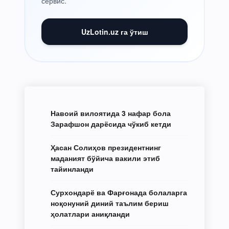
сервис.
UzLotin.uz га ўтиш
Навоий вилоятида 3 нафар бола
Зарафшон дарёсида чўкиб кетди
Ҳасан Солиҳов президентнинг
маданият бўйича вакили этиб
тайинланди
Сурхондарё ва Фарғонада болаларга
ноқонуний диний таълим бериш
ҳолатлари аниқланди