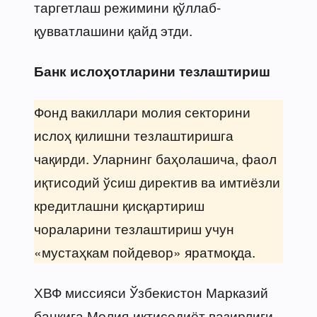
таргетлаш режимини қўллаб-
қувватлашини қайд этди.
Банк ислоҳотларини тезлаштириш
Фонд вакиллари молия секторини
ислоҳ қилишни тезлаштиришга
чақирди. Уларнинг баҳолашича, фаол
иқтисодий ўсиш директив ва имтиёзли
кредитлашни қисқартириш
чораларини тезлаштириш учун
«мустаҳкам пойдевор» яратмоқда.
ХВФ миссияси Ўзбекистон Марказий
банкига Молия-иқтисодиёт вазирлиги