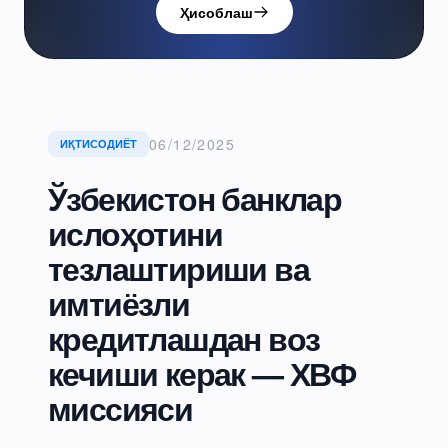
Ҳисоблаш
06/12/2025
ИҚТИСОДИЁТ
Ўзбекистон банклар
ислоҳотини
тезлаштириши ва
имтиёзли
кредитлашдан воз
кечиши керак — ХВФ
миссияси