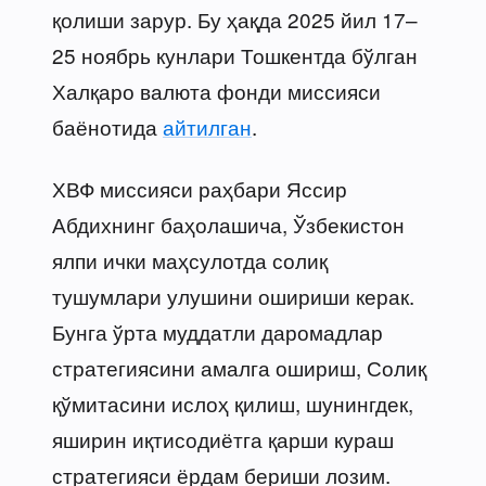
қолиши зарур. Бу ҳақда 2025 йил 17–
25 ноябрь кунлари Тошкентда бўлган
Халқаро валюта фонди миссияси
баёнотида
айтилган
.
ХВФ миссияси раҳбари Яссир
Абдихнинг баҳолашича, Ўзбекистон
ялпи ички маҳсулотда солиқ
тушумлари улушини ошириши керак.
Бунга ўрта муддатли даромадлар
стратегиясини амалга ошириш, Солиқ
қўмитасини ислоҳ қилиш, шунингдек,
яширин иқтисодиётга қарши кураш
стратегияси ёрдам бериши лозим.