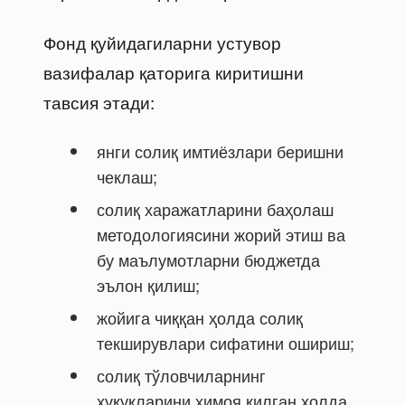
Фонд қуйидагиларни устувор
вазифалар қаторига киритишни
тавсия этади:
янги солиқ имтиёзлари беришни
чеклаш;
солиқ харажатларини баҳолаш
методологиясини жорий этиш ва
бу маълумотларни бюджетда
эълон қилиш;
жойига чиққан ҳолда солиқ
текширувлари сифатини ошириш;
солиқ тўловчиларнинг
ҳуқуқларини ҳимоя қилган ҳолда