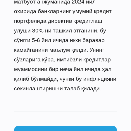
матбуот анжуманида 2024 йил
охирида банкларнинг умумий кредит
портфелида директив кредитлаш
улуши 30% ни ташкил этганини, бу
сўнгги 5-6 йил ичида икки баравар
камайганини маълум қилди. Унинг
сўзларига кўра, имтиёзли кредитлар
муаммосини бир неча йил ичида ҳал
қилиб бўлмайди, чунки бу инфляцияни
секинлаштиришни талаб қилади.