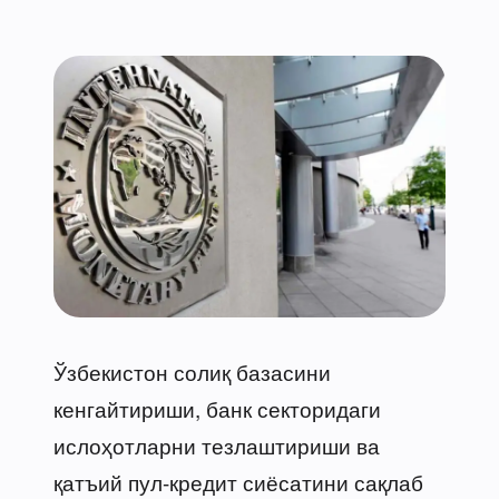
Ўзбекистон солиқ базасини
кенгайтириши, банк секторидаги
ислоҳотларни тезлаштириши ва
қатъий пул-кредит сиёсатини сақлаб