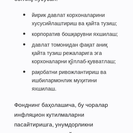
йирик давлат корхоналарини
хусусийлаштириш ва қайта тузиш;
корпоратив бошқарувни яхшилаш;
давлат томонидан фақат аниқ
қайта тузиш режаларига эга
корхоналарни қўллаб-қувватлаш;
рақобатни ривожлантириш ва
ишбилармонлик муҳитини
яхшилаш.
Фонднинг баҳолашича, бу чоралар
инфляцион кутилмаларни
пасайтиришга, унумдорликни