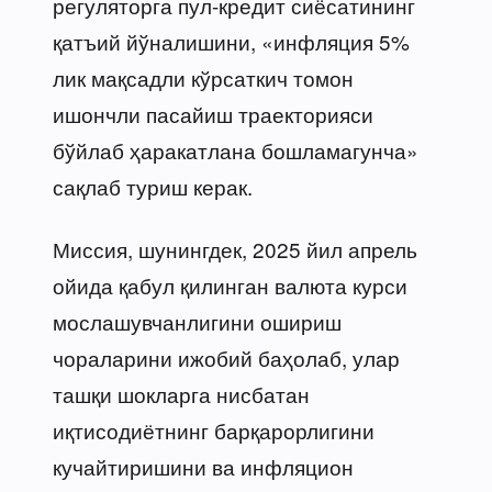
регуляторга пул-кредит сиёсатининг
қатъий йўналишини, «инфляция 5%
лик мақсадли кўрсаткич томон
ишончли пасайиш траекторияси
бўйлаб ҳаракатлана бошламагунча»
сақлаб туриш керак.
Миссия, шунингдек, 2025 йил апрель
ойида қабул қилинган валюта курси
мослашувчанлигини ошириш
чораларини ижобий баҳолаб, улар
ташқи шокларга нисбатан
иқтисодиётнинг барқарорлигини
кучайтиришини ва инфляцион