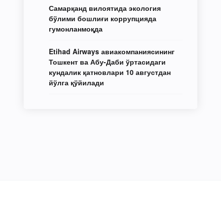
Самарқанд вилоятида экология
бўлими бошлиғи коррупцияда
гумонланмоқда
Etihad Airways авиакомпаниясининг
Тошкент ва Абу-Даби ўртасидаги
кундалик қатновлари 10 августдан
йўлга қўйилади