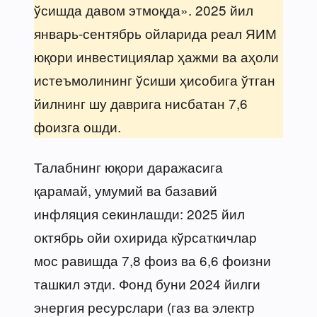
ўсишда давом этмоқда». 2025 йил
январь-сентябрь ойларида реал ЯИМ
юқори инвестициялар ҳажми ва аҳоли
истеъмолининг ўсиши ҳисобига ўтган
йилнинг шу даврига нисбатан 7,6
фоизга ошди.
Талабнинг юқори даражасига
қарамай, умумий ва базавий
инфляция секинлашди: 2025 йил
октябрь ойи охирида кўрсаткичлар
мос равишда 7,8 фоиз ва 6,6 фоизни
ташкил этди. Фонд буни 2024 йилги
энергия ресурслари (газ ва электр