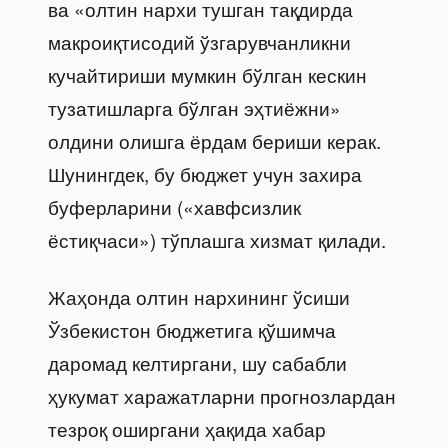
ва «олтин нархи тушган тақдирда
макроиқтисодий ўзгарувчанликни
кучайтириши мумкин бўлган кескин
тузатишларга бўлган эҳтиёжни»
олдини олишга ёрдам бериши керак.
Шунингдек, бу бюджет учун захира
буферларини («хавфсизлик
ёстиқчаси») тўплашга хизмат қилади.
Жаҳонда олтин нархининг ўсиши
Ўзбекистон бюджетига қўшимча
даромад келтиргани, шу сабабли
ҳукумат харажатларни прогнозлардан
тезроқ оширгани ҳақида хабар