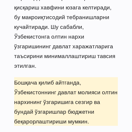
қисқариш хавфини юзага келтиради,
бу макроиқтисодий тебранишларни
кучайтиради. Шу сабабли,
Ўзбекистонга олтин нархи
ўзгаришининг давлат харажатларига
таъсирини минималлаштириш тавсия
этилган.
Бошқача қилиб айтганда,
Ўзбекистоннинг давлат молияси олтин
нархининг ўзгаришига сезгир ва
бундай ўзгаришлар бюджетни
беқарорлаштириши мумкин.