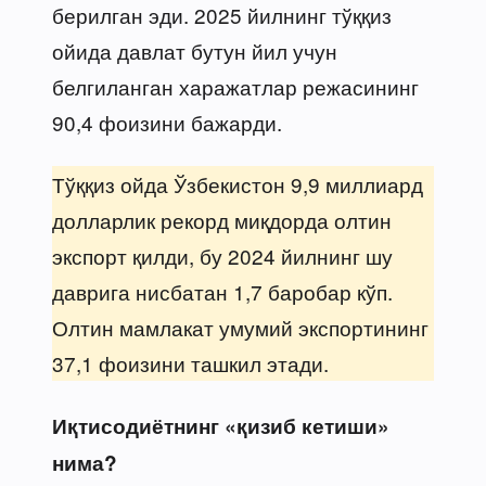
берилган эди. 2025 йилнинг тўққиз
ойида давлат бутун йил учун
белгиланган харажатлар режасининг
90,4 фоизини бажарди.
Тўққиз ойда Ўзбекистон 9,9 миллиард
долларлик рекорд миқдорда олтин
экспорт қилди, бу 2024 йилнинг шу
даврига нисбатан 1,7 баробар кўп.
Олтин мамлакат умумий экспортининг
37,1 фоизини ташкил этади.
Иқтисодиётнинг «қизиб кетиши»
нима?