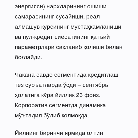
энергияси) нархларининг ошиши
самарасининг сусайиши, реал
алмашув курсининг мустаҳкамланиши
ва пул-кредит сиёсатининг қатъий
параметрлари сақланиб қолиши билан
боғлайди.
Чакана савдо сегментида кредитлаш
тез суръатларда ўсди – сентябрь
ҳолатига кўра йиллик 23 фоиз.
Корпоратив сегментда динамика
мўътадил бўлиб қолмоқда.
Йилнинг биринчи ярмида олтин