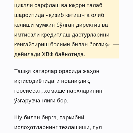
циклли сарфлаш ва юқори талаб
шароитида «қизиб кетиш»га олиб
келиши мумкин бўлган директив ва
имтиёзли кредитлаш дастурларини
кенгайтириш босими билан боғлиқ», —
дейилади ХВФ баёнотида.
Ташқи хатарлар орасида жаҳон
иқтисодиётидаги ноаниқлик,
геосиёсат, хомашё нархларининг
ўзгарувчанлиги бор.
Шу билан бирга, таркибий
ислоҳотларнинг тезлашиши, пул