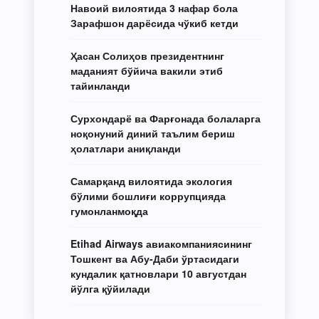
Навоий вилоятида 3 нафар бола
Зарафшон дарёсида чўкиб кетди
Ҳасан Солиҳов президентнинг
маданият бўйича вакили этиб
тайинланди
Сурхондарё ва Фарғонада болаларга
ноқонуний диний таълим бериш
ҳолатлари аниқланди
Самарқанд вилоятида экология
бўлими бошлиғи коррупцияда
гумонланмоқда
Etihad Airways авиакомпаниясининг
Тошкент ва Абу-Даби ўртасидаги
кундалик қатновлари 10 августдан
йўлга қўйилади