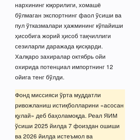
нархининг юқорилиги, хомашё
бўлмаган экспортнинг фаол ўсиши ва
пул ўтказмалари ҳажмининг кўпайиши
ҳисобига жорий ҳисоб тақчиллиги
сезиларли даражада қисқарди.
Халқаро захиралар октябрь ойи
охирида потенциал импортнинг 12
ойига тенг бўлди.
Фонд миссияси ўрта муддатли
ривожланиш истиқболларини «асосан
қулай» деб баҳоламоқда. Реал ЯИМ
ўсиши 2025 йилда 7 фоиздан ошиши
ва 2026 йилда истеъмол ва