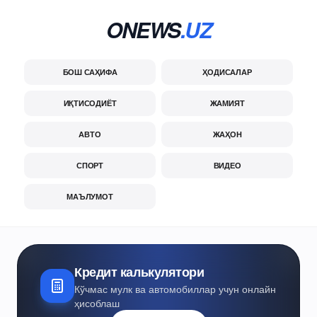
ONEWS
.UZ
БОШ САҲИФА
ҲОДИСАЛАР
ИҚТИСОДИЁТ
ЖАМИЯТ
АВТО
ЖАҲОН
СПОРТ
ВИДЕО
МАЪЛУМОТ
Кредит калькулятори
Кўчмас мулк ва автомобиллар учун онлайн
ҳисоблаш