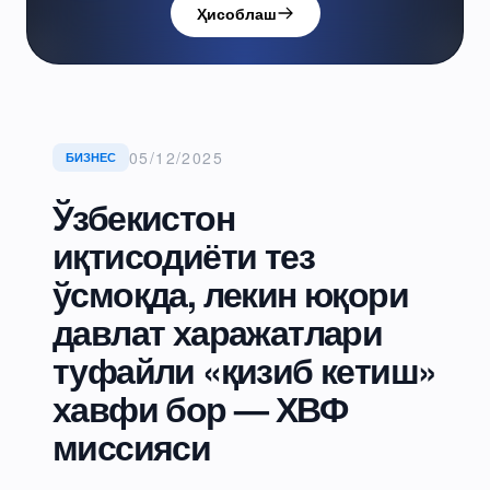
Ҳисоблаш
05/12/2025
БИЗНЕС
Ўзбекистон
иқтисодиёти тез
ўсмоқда, лекин юқори
давлат харажатлари
туфайли «қизиб кетиш»
хавфи бор — ХВФ
миссияси