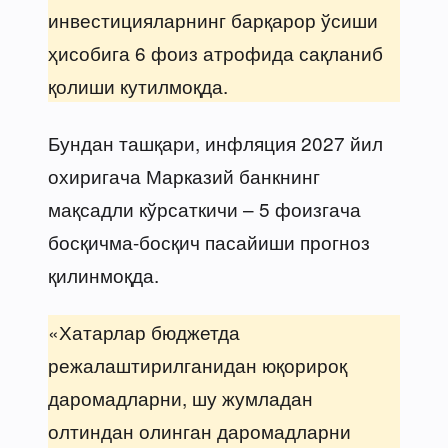
инвестицияларнинг барқарор ўсиши
ҳисобига 6 фоиз атрофида сақланиб
қолиши кутилмоқда.
Бундан ташқари, инфляция 2027 йил
охиригача Марказий банкнинг
мақсадли кўрсаткичи – 5 фоизгача
босқичма-босқич пасайиши прогноз
қилинмоқда.
«Хатарлар бюджетда
режалаштирилганидан юқорироқ
даромадларни, шу жумладан
олтиндан олинган даромадларни