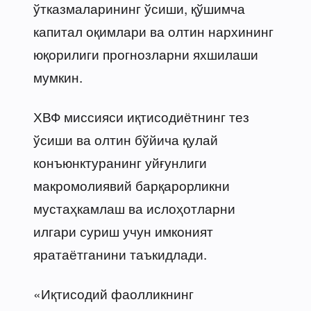
ўтказмаларининг ўсиши, қўшимча
капитал оқимлари ва олтин нархининг
юқорилиги прогнозларни яхшилаши
мумкин.
ХВФ миссияси иқтисодиётнинг тез
ўсиши ва олтин бўйича қулай
конъюнктуранинг уйғунлиги
макромолиявий барқарорликни
мустаҳкамлаш ва ислоҳотларни
илгари суриш учун имконият
яратаётганини таъкидлади.
«Иқтисодий фаолликнинг