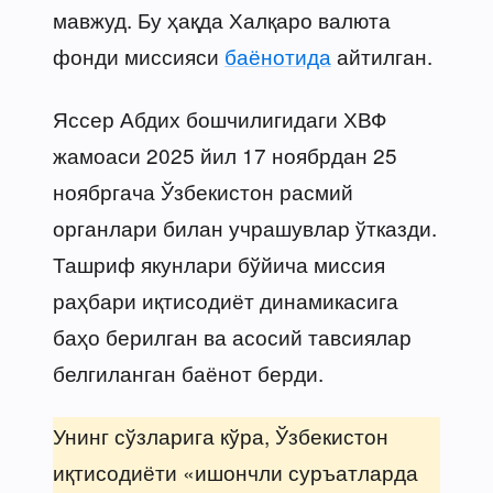
мавжуд. Бу ҳақда Халқаро валюта
фонди миссияси
баёнотида
айтилган.
Яссер Абдих бошчилигидаги ХВФ
жамоаси 2025 йил 17 ноябрдан 25
ноябргача Ўзбекистон расмий
органлари билан учрашувлар ўтказди.
Ташриф якунлари бўйича миссия
раҳбари иқтисодиёт динамикасига
баҳо берилган ва асосий тавсиялар
белгиланган баёнот берди.
Унинг сўзларига кўра, Ўзбекистон
иқтисодиёти «ишончли суръатларда