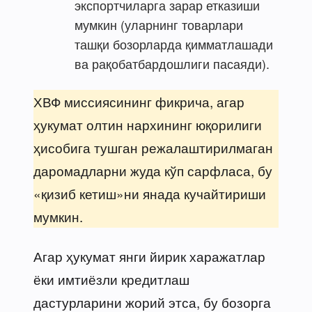
экспортчиларга зарар етказиши
мумкин (уларнинг товарлари
ташқи бозорларда қимматлашади
ва рақобатбардошлиги пасаяди).
ХВФ миссиясининг фикрича, агар
ҳукумат олтин нархининг юқорилиги
ҳисобига тушган режалаштирилмаган
даромадларни жуда кўп сарфласа, бу
«қизиб кетиш»ни янада кучайтириши
мумкин.
Агар ҳукумат янги йирик харажатлар
ёки имтиёзли кредитлаш
дастурларини жорий этса, бу бозорга