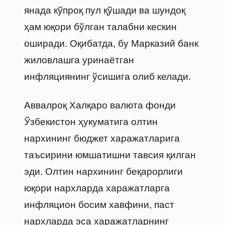
янада кўпроқ пул қўшади ва шундоқ
ҳам юқори бўлган талабни кескин
оширади. Оқибатда, бу Марказий банк
жиловлашга уринаётган
инфляциянинг ўсишига олиб келади.
Аввалроқ Халқаро валюта фонди
Ўзбекистон ҳукуматига олтин
нархининг бюджет харажатларига
таъсирини юмшатишни тавсия қилган
эди. Олтин нархининг беқарорлиги
юқори нархларда харажатларга
инфляцион босим хавфини, паст
нархларда эса харажатларнинг