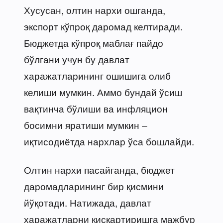
Хусусан, олтин нархи ошганда,
экспорт кўпроқ даромад келтиради.
Бюджетда кўпроқ маблағ пайдо
бўлгани учун бу давлат
харажатларининг ошишига олиб
келиши мумкин. Аммо бундай ўсиш
вақтинча бўлиши ва инфляцион
босимни яратиши мумкин –
иқтисодиётда нархлар ўса бошлайди.
Олтин нархи пасайганда, бюджет
даромадларининг бир қисмини
йўқотади. Натижада, давлат
харажатларни қисқартиришга мажбур