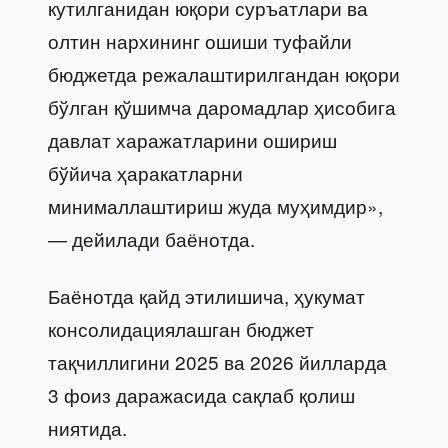
кутилганидан юқори суръатлари ва
олтин нархининг ошиши туфайли
бюджетда режалаштирилгандан юқори
бўлган қўшимча даромадлар ҳисобига
давлат харажатларини ошириш
бўйича ҳаракатларни
минималлаштириш жуда муҳимдир»,
— дейилади баёнотда.
Баёнотда қайд этилишича, ҳукумат
консолидациялашган бюджет
тақчиллигини 2025 ва 2026 йилларда
3 фоиз даражасида сақлаб қолиш
ниятида.