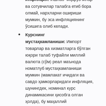
ва сотувчилар талабга етиб бора
олмай, нархларни ошириши
мумкин, бу эса инфляциянинг
ўсишига олиб келади.
Курснинг
Импорт
мустаҳкамланиши:
товарлар ва хизматларга бўлган
юқори талаб туфайли миллий
валюта (сўм) реал маънода
номатлуб мустаҳкамланиши
мумкин (мамлакат ичидаги ва
савдо ҳамкорларидаги инфляция,
шунингдек, номинал курс
динамикасини ҳисобга олган
ҳолда), бу маҳаллий