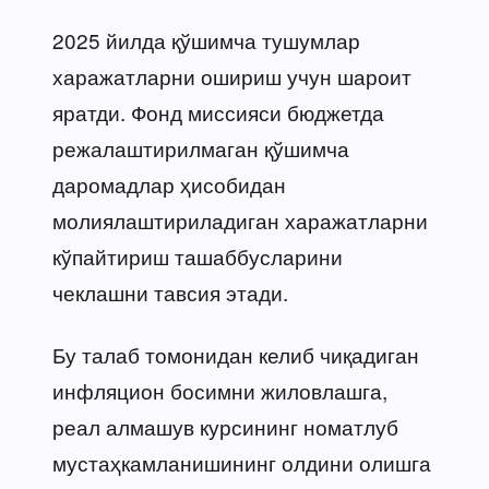
2025 йилда қўшимча тушумлар
харажатларни ошириш учун шароит
яратди. Фонд миссияси бюджетда
режалаштирилмаган қўшимча
даромадлар ҳисобидан
молиялаштириладиган харажатларни
кўпайтириш ташаббусларини
чеклашни тавсия этади.
Бу талаб томонидан келиб чиқадиган
инфляцион босимни жиловлашга,
реал алмашув курсининг номатлуб
мустаҳкамланишининг олдини олишга