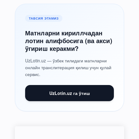
ТАВСИЯ ЭТАМИЗ
Матнларни кириллчадан
лотин алифбосига (ва акси)
ўгириш керакми?
UzLotin.uz — ўзбек тилидаги матнларни
онлайн транслитерация қилиш учун қулай
сервис.
UzLotin.uz га ўтиш