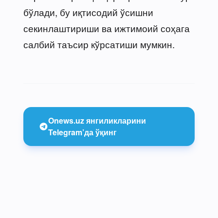
бўлади, бу иқтисодий ўсишни
секинлаштириши ва ижтимоий соҳага
салбий таъсир кўрсатиши мумкин.
Onews.uz янгиликларини
Telegram’да ўқинг