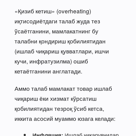
«Қизиб кетиш» (overheating)
иқтисодиётдаги талаб жуда тез
ўсаётганини, мамлакатнинг бу
талабни қондириш қобилиятидан
(ишлаб чиқариш қувватлари, ишчи
кучи, инфратузилма) ошиб
кетаётганини англатади.
Аммо талаб мамлакат товар ишлаб
чиқариш ёки хизмат кўрсатиш
қобилиятидан тезроқ ўсиб кетса,
иккита асосий муаммо юзага келади:
Ишлаб чиқарувчилар
Инфляция: