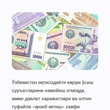
Ўзбекистон иқтисодиёти юқори ўсиш
суръатларини намойиш этмоқда,
аммо давлат харажатлари ва олтин
туфайли «қизиб кетиш» хавфи