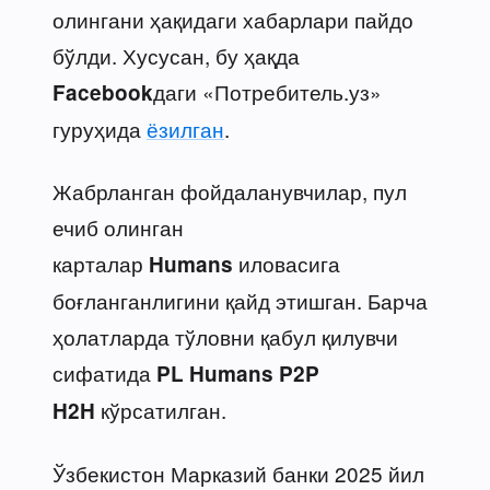
олингани ҳақидаги хабарлари пайдо
бўлди. Хусусан, бу ҳақда
даги «Потребитель.уз»
Facebook
гуруҳида
ёзилган
.
Жабрланган фойдаланувчилар, пул
ечиб олинган
карталар
иловасига
Humans
боғланганлигини қайд этишган. Барча
ҳолатларда тўловни қабул қилувчи
сифатида
PL Humans P2P
кўрсатилган.
H2H
Ўзбекистон Марказий банки 2025 йил