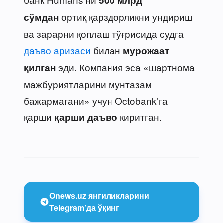
500 млрд
ортиқ қарздорликни ундириш
сўмдан
ва зарарни қоплаш тўғрисида судга
даъво аризаси
билан
мурожаат
эди. Компания эса «шартнома
қилган
мажбуриятларини мунтазам
бажармагани» учун Octobank’га
қарши
киритган.
қарши даъво
Onews.uz янгиликларини
Telegram’да ўқинг