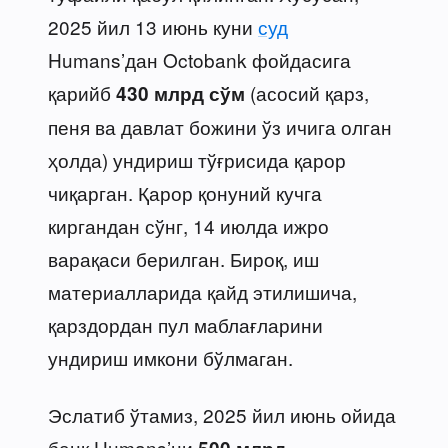
2025 йил 13 июнь куни
суд
Humans’дан Octobank фойдасига
қарийб
(асосий қарз,
430 млрд сўм
пеня ва давлат божини ўз ичига олган
ҳолда) ундириш тўғрисида қарор
чиқарган. Қарор қонуний кучга
киргандан сўнг, 14 июлда ижро
варақаси берилган. Бироқ, иш
материалларида қайд этилишича,
қарздордан пул маблағларини
ундириш имкони бўлмаган.
Эслатиб ўтамиз, 2025 йил июнь ойида
банк Humans’ни