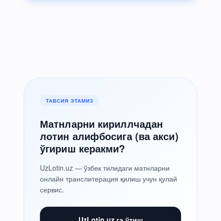
ТАВСИЯ ЭТАМИЗ
Матнларни кириллчадан
лотин алифбосига (ва акси)
ўгириш керакми?
UzLotin.uz — ўзбек тилидаги матнларни
онлайн транслитерация қилиш учун қулай
сервис.
UzLotin.uz га ўтиш