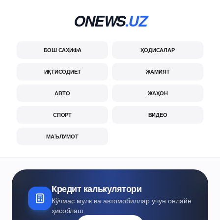
ONEWS
.UZ
БОШ САҲИФА
ҲОДИСАЛАР
ИҚТИСОДИЁТ
ЖАМИЯТ
АВТО
ЖАҲОН
СПОРТ
ВИДЕО
МАЪЛУМОТ
Кредит калькулятори
Кўчмас мулк ва автомобиллар учун онлайн
ҳисоблаш