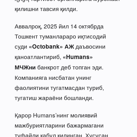
қилишни тавсия қилди.
Аввалроқ, 2025 йил 14 октябрда
Тошкент туманлараро иқтисодий
суди
даъвосини
«Octobank» АЖ
қаноатлантириб,
«Humans»
банкрот деб топган эди.
МЧЖни
Компанияга нисбатан унинг
фаолиятини тугатмасдан туриб,
тугатиш жараёни бошланди.
Қарор Humans’нинг молиявий
мажбуриятларини бажармагани
туфайли қабул қилинган. Хусусан,