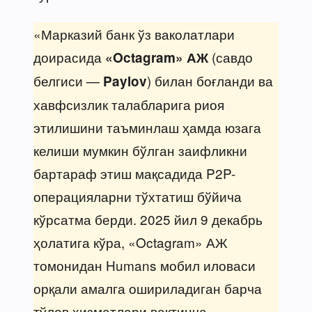
«Марказий банк ўз ваколатлари
доирасида
(савдо
«Octagram» АЖ
белгиси —
) билан боғланди ва
Paylov
хавфсизлик талабларига риоя
этилишини таъминлаш ҳамда юзага
келиши мумкин бўлган заифликни
бартараф этиш мақсадида P2P-
операцияларни тўхтатиш бўйича
кўрсатма берди. 2025 йил 9 декабрь
ҳолатига кўра, «Octagram» АЖ
томонидан Humans мобил иловаси
орқали амалга ошириладиган барча
тўлов хизматлари вақтинча