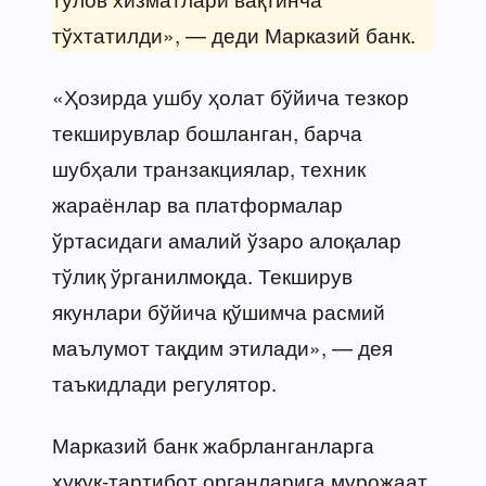
тўхтатилди», — деди Марказий банк.
«Ҳозирда ушбу ҳолат бўйича тезкор
текширувлар бошланган, барча
шубҳали транзакциялар, техник
жараёнлар ва платформалар
ўртасидаги амалий ўзаро алоқалар
тўлиқ ўрганилмоқда. Текширув
якунлари бўйича қўшимча расмий
маълумот тақдим этилади», — дея
таъкидлади регулятор.
Марказий банк жабрланганларга
ҳуқуқ-тартибот органларига мурожаат