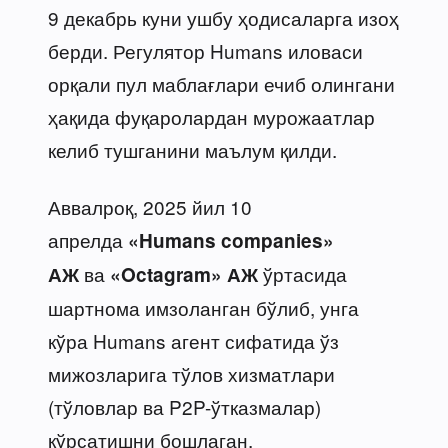
9 декабрь куни ушбу ҳодисаларга изоҳ
берди. Регулятор Humans иловаси
орқали пул маблағлари ечиб олингани
ҳақида фуқаролардан мурожаатлар
келиб тушганини маълум қилди.
Аввалроқ, 2025 йил 10
апрелда
«Humans companies»
ва
ўртасида
АЖ
«Octagram» АЖ
шартнома имзоланган бўлиб, унга
кўра Humans агент сифатида ўз
мижозларига тўлов хизматлари
(тўловлар ва P2P-ўтказмалар)
кўрсатишни бошлаган.