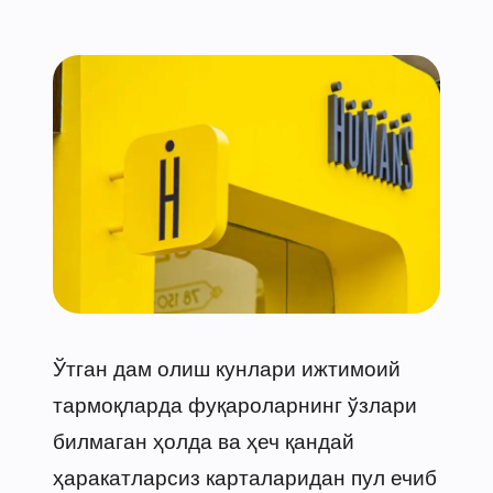
Ўтган дам олиш кунлари ижтимоий
тармоқларда фуқароларнинг ўзлари
билмаган ҳолда ва ҳеч қандай
ҳаракатларсиз карталаридан пул ечиб