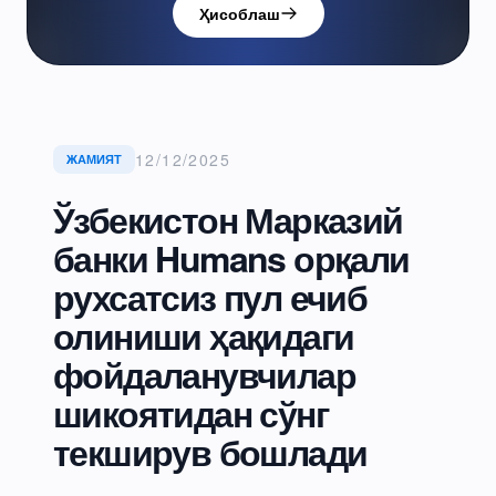
Ҳисоблаш
12/12/2025
ЖАМИЯТ
Ўзбекистон Марказий
банки Humans орқали
рухсатсиз пул ечиб
олиниши ҳақидаги
фойдаланувчилар
шикоятидан сўнг
текширув бошлади