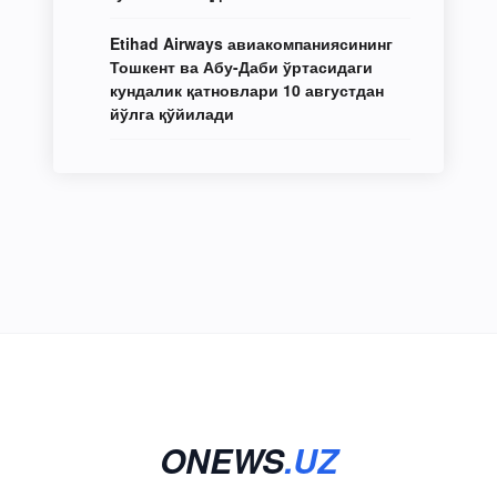
Etihad Airways авиакомпаниясининг
Тошкент ва Абу-Даби ўртасидаги
кундалик қатновлари 10 августдан
йўлга қўйилади
ONEWS
.UZ