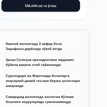
UzLotin.uz га ўтиш
Навоий вилоятида 3 нафар бола
Зарафшон дарёсида чўкиб кетди
Ҳасан Солиҳов президентнинг маданият
бўйича вакили этиб тайинланди
Сурхондарё ва Фарғонада болаларга
ноқонуний диний таълим бериш ҳолатлари
аниқланди
Самарқанд вилоятида экология бўлими
бошлиғи коррупцияда гумонланмоқда