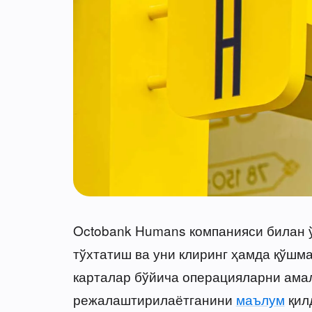
Octobank Humans компанияси билан ў
тўхтатиш ва уни клиринг ҳамда қўшм
карталар бўйича операцияларни ама
режалаштирилаётганини
маълум
қил