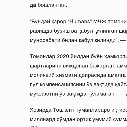
бошланган.
да
“Бундай қарор “Humans” МЧЖ томон
равишда бузиш ва қабул қилинган ш
муносабати билан қабул қилинди”, — 
Томонлар 2020 йилдан буён ҳамкорли
шартларини виждонан бажарган, ам
молиявий хизмати доирасида амалга
пул компенсациясини ўз вақтида қайт
мукофотни ўз вақтида тўламаган”, —
Ҳозирда Тошкент туманлараро иқтисо
миллиард сўмдан ортиқ умумий сумм