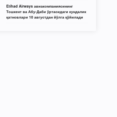
Etihad Airways авиакомпаниясининг
Тошкент ва Абу-Даби ўртасидаги кундалик
қатновлари 10 августдан йўлга қўйилади