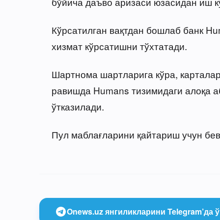
бўйича даъво аризаси юзасидан иш к
Кўрсатилган вақтдан бошлаб банк Hu
хизмат кўрсатишни тўхтатади.
Шартнома шартларига кўра, карталар
равишда Humans тизимидаги алоқа а
ўтказилади.
Пул маблағларини қайтариш учун бев
Onews.uz янгиликларини Telegram’да ў