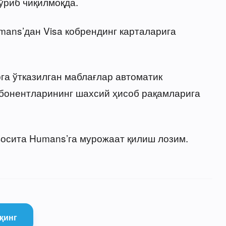
ўриб чиқилмоқда.
mans’дан Visa кобрендинг карталарига
га ўтказилган маблағлар автоматик
бонентларининг шахсий ҳисоб рақамларига
осита Humans’га мурожаат қилиш лозим.
қинг