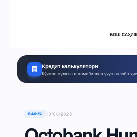
БОШ САҲИ
Кредит калькулятори
Кўчмас мулк ва автомобиллар учун онлайн ҳи
13/06/2025
БИЗНЕС
Octobank Hu