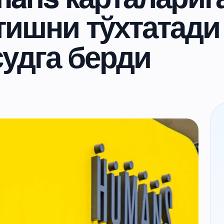
тишни тўхтатади
удга берди