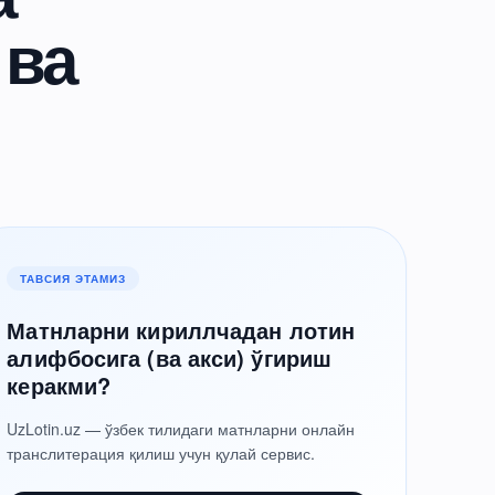
 ва
ТАВСИЯ ЭТАМИЗ
Матнларни кириллчадан лотин
алифбосига (ва акси) ўгириш
керакми?
UzLotin.uz — ўзбек тилидаги матнларни онлайн
транслитерация қилиш учун қулай сервис.