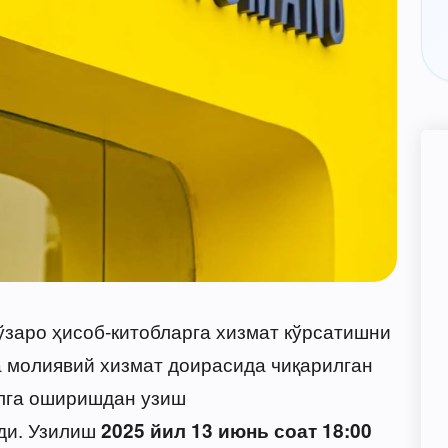
заро ҳисоб-китобларга хизмат кўрсатишни
а молиявий хизмат доирасида чиқарилган
лга оширишдан узиш
ди. Узилиш
2025 йил 13 июнь соат 18:00