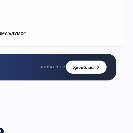
О
МАЪЛУМОТ
Ҳисоблаш
UZCALC.UZ
а