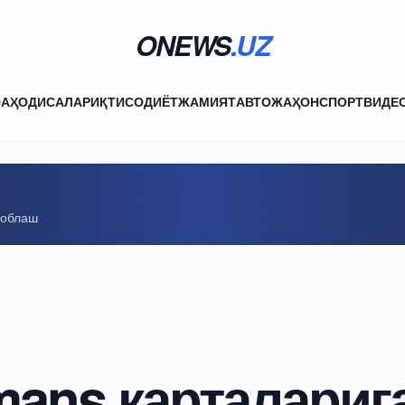
ONEWS
.UZ
ФА
ҲОДИСАЛАР
ИҚТИСОДИЁТ
ЖАМИЯТ
АВТО
ЖАҲОН
СПОРТ
ВИДЕ
соблаш
mans карталариг