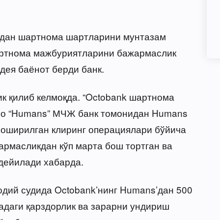
идан шартнома шартларини мунтазам
артнома мажбуриятларини бажармаслик
дея баёнот берди банк.
к қилиб келмоқда. “Octobank шартнома
мо “Humans” МЧЖ банк томонидан Humans
 оширилган клиринг операциялари бўйича
армасликдан кўп марта бош тортган ва
 дейилади хабарда.
дий судида Octobank’нинг Humans’дан 500
адаги қарздорлик ва зарарни ундириш